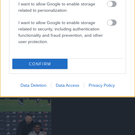
I want to allow Google to enable storage
related to personalization.
I want to allow Google to enable storage
related to security, including authentication
FLETCHER: EZ EGY ŐRÜLT
HÉT VOLT!
functionality and fraud prevention, and other
user protection.
CONFIRM
MEGVAN AZ U21-ES CSAPAT
ELLENFELE A
Data Deletion
Data Access
Privacy Policy
RÁJÁTSZÁSBAN