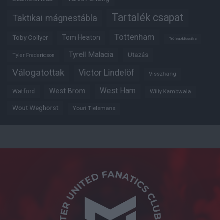
Tartalék csapat
Taktikai mágnestábla
Tottenham
Tom Heaton
Toby Collyer
Trófeabibliográfia
Tyrell Malacia
Utazás
Tyler Fredericson
Válogatottak
Victor Lindelöf
Visszhang
West Ham
West Brom
Watford
Willy Kambwala
Wout Weghorst
Youri Tielemans