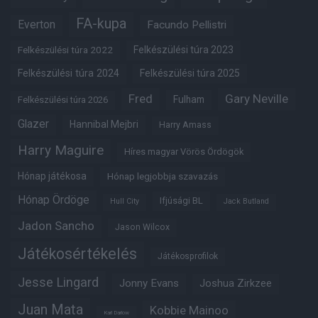
FA-kupa
Everton
Facundo Pellistri
Felkészülési túra 2022
Felkészülési túra 2023
Felkészülési túra 2024
Felkészülési túra 2025
Fred
Gary Neville
Fulham
Felkészülési túra 2026
Glazer
Hannibal Mejbri
Harry Amass
Harry Maguire
Híres magyar Vörös Ördögök
Hónap játékosa
Hónap legjobbja szavazás
Hónap Ördöge
Ifjúsági BL
Hull City
Jack Butland
Jadon Sancho
Jason Wilcox
Játékosértékelés
Játékosprofilok
Jesse Lingard
Jonny Evans
Joshua Zirkzee
Juan Mata
Kobbie Mainoo
Karl Darlow