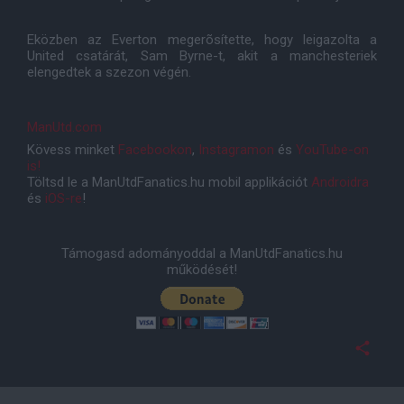
Eközben az Everton megerõsítette, hogy leigazolta a
United csatárát, Sam Byrne-t, akit a manchesteriek
elengedtek a szezon végén.
ManUtd.com
Kövess minket
Facebookon
,
Instagramon
és
YouTube-on
is!
Töltsd le a ManUtdFanatics.hu mobil applikációt
Androidra
és
iOS-re
!
Támogasd adományoddal a ManUtdFanatics.hu
működését!