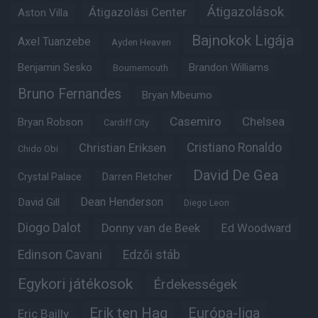
Átigazolások
Átigazolási Center
Aston Villa
Bajnokok Ligája
Axel Tuanzebe
Ayden Heaven
Benjamin Sesko
Brandon Williams
Bournemouth
Bruno Fernandes
Bryan Mbeumo
Casemiro
Chelsea
Bryan Robson
Cardiff City
Christian Eriksen
Cristiano Ronaldo
Chido Obi
David De Gea
Crystal Palace
Darren Fletcher
Dean Henderson
David Gill
Diego Leon
Diogo Dalot
Donny van de Beek
Ed Woodward
Edinson Cavani
Edzői stáb
Egykori játékosok
Érdekességek
Erik ten Hag
Európa-liga
Eric Bailly