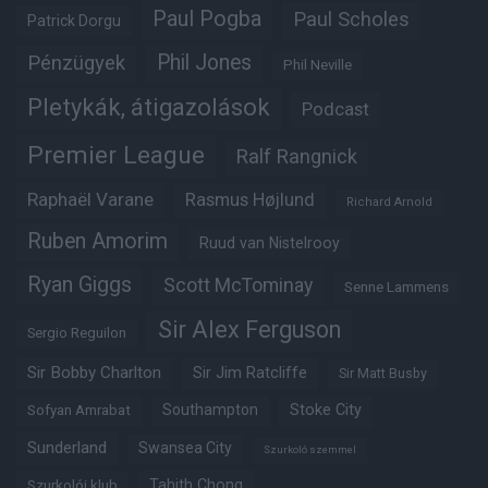
Paul Pogba
Paul Scholes
Patrick Dorgu
Phil Jones
Pénzügyek
Phil Neville
Pletykák, átigazolások
Podcast
Premier League
Ralf Rangnick
Raphaël Varane
Rasmus Højlund
Richard Arnold
Ruben Amorim
Ruud van Nistelrooy
Ryan Giggs
Scott McTominay
Senne Lammens
Sir Alex Ferguson
Sergio Reguilon
Sir Bobby Charlton
Sir Jim Ratcliffe
Sir Matt Busby
Southampton
Stoke City
Sofyan Amrabat
Sunderland
Swansea City
Szurkoló szemmel
Tahith Chong
Szurkolói klub