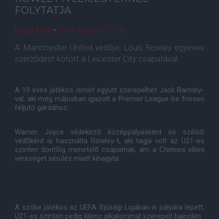
FOLYTATJA
Balog Attila
•
2014. július. 18. 17:30
A Manchester United védõje, Louis Rowley egyéves
szerzõdést kötött a Leicester City csapatával.
A 19 éves játékos ismét együtt szerepelhet Jack Barmby-
val, aki még májusban igazolt a Premier League-be frissen
feljutó gárdához.
Warren Joyce védekezõ középpályásként és szélsõ
védõként is használta Rowley-t, aki tagja volt az U21-es
szinten döntõig menetelõ csapatnak, ám a Chelsea elleni
vereséget sérülés miatt kihagyta.
A szõke játékos az UEFA Ifjúsági Ligában is pályára lépett,
U21-es szinten pedig kilenc alkalommal szerepelt bajnokin.