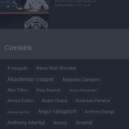
HIVATALOS: KAMASON ÚJ
SZERZŐDÉST ÍRT ALÁ
Címkék
Aaron Wan-Bissaka
A hangadó
Akadémiai csapat
Alejandro Garnacho
Alex Telles
Altay Bayindir
Alvaro Fernandez
Amad Diallo
Andre Onana
Andreas Pereira
Angol válogatott
Anthony Elanga
Andrey Santos
Anthony Martial
Arsenal
Antony