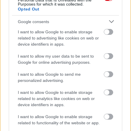
Personal Data that Is Unrelated with the
Purposes for which it was collected.
Támogasd adományoddal
Opted Out
a ManUtdFanatics.hu működését!
Google consents
I want to allow Google to enable storage
related to advertising like cookies on web or
device identifiers in apps.
I want to allow my user data to be sent to
Kapcsolódó hírek
Google for online advertising purposes.
I want to allow Google to send me
TARTALÉK CSAPAT
personalized advertising.
I want to allow Google to enable storage
related to analytics like cookies on web or
device identifiers in apps.
HIVATALOS: THOMPSON A
UNITEDHEZ IGAZOLT
I want to allow Google to enable storage
related to functionality of the website or app.