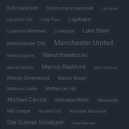
Kölcsönlesen
Közös meccsnézések
Lee Grant
Ligakupa
Leny Yoro
Leicester City
Luke Shaw
Lisandro Martinez
Liverpool
Manchester United
Manchester City
Manutdfanatics.hu
Manuel Ugarte
Marcus Rashford
Marcel Sabitzer
Martin Dubravka
Mason Greenwood
Mason Mount
Matheus Cunha
Matthijs de Ligt
Michael Carrick
Nemanja Matic
Newcastle
Női csapat
Noussair Mazraoui
Norwich City
Ole Gunnar Solskjaer
Omar Berrada