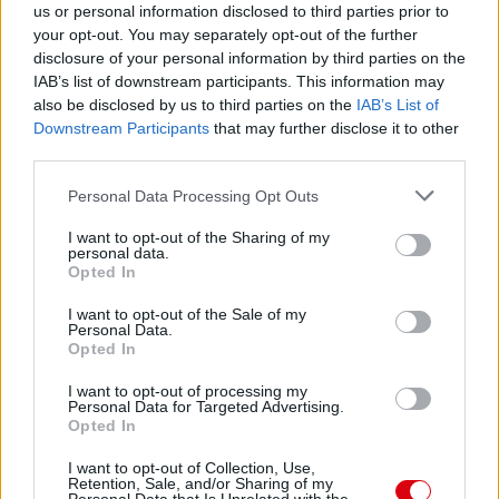
us or personal information disclosed to third parties prior to
your opt-out. You may separately opt-out of the further
Paris Saint-Germain
vs
disclosure of your personal information by third parties on the
Manchester United
IAB’s list of downstream participants. This information may
also be disclosed by us to third parties on the
IAB’s List of
Felkészülési szezon 4. mérkőzés
Downstream Participants
that may further disclose it to other
Nya Ullevi, Göteborg
third parties.
2026-08-08 17:00
Please note that this website/app uses one or more Google
Personal Data Processing Opt Outs
services and may gather and store information including but
0 nap 17 óra 48 perc 55 másodperc
not limited to your visit or usage behaviour. You may click to
I want to opt-out of the Sharing of my
personal data.
grant or deny consent to Google and its third-party tags to
Opted In
Leeds United
vs
Manchester United
2026-08-12 20:30
use your data for below specified purposes in below Google
consent section.
I want to opt-out of the Sale of my
AC Milan
vs
Manchester United
2026-08-15 18:00
Personal Data.
Opted In
ELŐZŐ MÉRKŐZÉSEK
I want to opt-out of processing my
Personal Data for Targeted Advertising.
Opted In
Támogatás
I want to opt-out of Collection, Use,
Retention, Sale, and/or Sharing of my