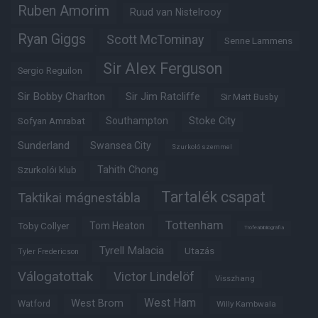
Ruben Amorim
Ruud van Nistelrooy
Ryan Giggs
Scott McTominay
Senne Lammens
Sir Alex Ferguson
Sergio Reguilon
Sir Bobby Charlton
Sir Jim Ratcliffe
Sir Matt Busby
Southampton
Stoke City
Sofyan Amrabat
Sunderland
Swansea City
Szurkoló szemmel
Tahith Chong
Szurkolói klub
Tartalék csapat
Taktikai mágnestábla
Tottenham
Tom Heaton
Toby Collyer
Trófeabibliográfia
Tyrell Malacia
Utazás
Tyler Fredericson
Válogatottak
Victor Lindelöf
Visszhang
West Ham
West Brom
Watford
Willy Kambwala