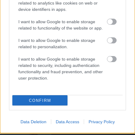
related to analytics like cookies on web or
device identifiers in apps.
EGYKORI JÁTÉKOSOK
I want to allow Google to enable storage
related to functionality of the website or app.
I want to allow Google to enable storage
related to personalization.
FRED ÜZENETE ANDREY
SANTOSNAK
I want to allow Google to enable storage
related to security, including authentication
functionality and fraud prevention, and other
user protection.
GIGGS: CARRICK ÚJRA
CONFIRM
"IZGALOMBA" HOZTA A
UNITED SZURKOLÓKAT
Data Deletion
Data Access
Privacy Policy