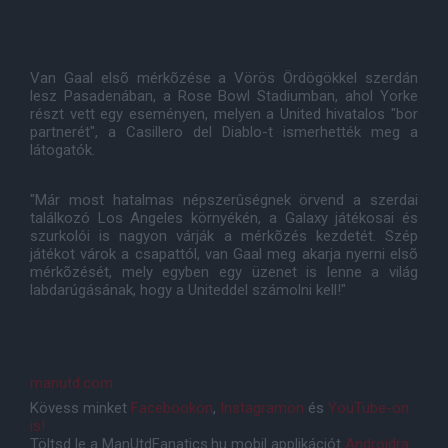
Van Gaal elsõ mérkõzése a Vörös Ördögökkel szerdán
lesz Pasadenában, a Rose Bowl Stadiumban, ahol Yorke
részt vett egy eseményen, melyen a United hivatalos "bor
partnerét", a Casillero del Diablo-t ismerhették meg a
látogatók.
"Már most hatalmas népszerûségnek örvend a szerdai
találkozó Los Angeles környékén, a Galaxy játékosai és
szurkolói is nagyon várják a mérkõzés kezdetét. Szép
játékot várok a csapattól, van Gaal meg akarja nyerni elsõ
mérkõzését, mely egyben egy üzenet is lenne a világ
labdarúgásának, hogy a Uniteddel számolni kell!"
manutd.com
Kövess minket
Facebookon
,
Instagramon
és
YouTube-on
is!
Töltsd le a ManUtdFanatics.hu mobil applikációt
Androidra