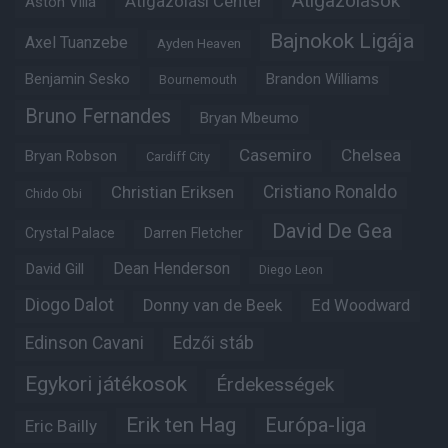
Átigazolások
Átigazolási Center
Aston Villa
Bajnokok Ligája
Axel Tuanzebe
Ayden Heaven
Benjamin Sesko
Brandon Williams
Bournemouth
Bruno Fernandes
Bryan Mbeumo
Casemiro
Chelsea
Bryan Robson
Cardiff City
Christian Eriksen
Cristiano Ronaldo
Chido Obi
David De Gea
Crystal Palace
Darren Fletcher
Dean Henderson
David Gill
Diego Leon
Diogo Dalot
Donny van de Beek
Ed Woodward
Edinson Cavani
Edzői stáb
Egykori játékosok
Érdekességek
Erik ten Hag
Európa-liga
Eric Bailly