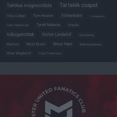
Tartalék csapat
Taktikai mágnestábla
Tottenham
Tom Heaton
Toby Collyer
Trófeabibliográfia
Tyrell Malacia
Utazás
Tyler Fredericson
Válogatottak
Victor Lindelöf
Visszhang
West Ham
West Brom
Watford
Willy Kambwala
Wout Weghorst
Youri Tielemans