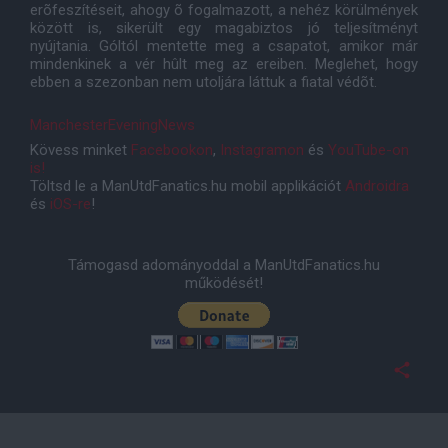
erõfeszítéseit, ahogy õ fogalmazott, a nehéz körülmények
között is, sikerült egy magabiztos jó teljesítményt
nyújtania. Góltól mentette meg a csapatot, amikor már
mindenkinek a vér hûlt meg az ereiben. Meglehet, hogy
ebben a szezonban nem utoljára láttuk a fiatal védõt.
ManchesterEveningNews
Kövess minket
Facebookon
,
Instagramon
és
YouTube-on
is!
Töltsd le a ManUtdFanatics.hu mobil applikációt
Androidra
és
iOS-re
!
Támogasd adományoddal a ManUtdFanatics.hu
működését!