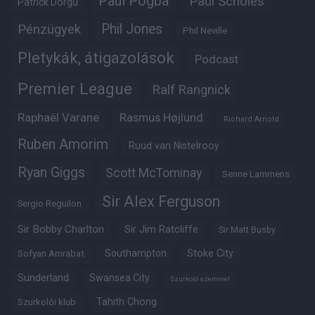
Paul Pogba
Paul Scholes
Patrick Dorgu
Phil Jones
Pénzügyek
Phil Neville
Pletykák, átigazolások
Podcast
Premier League
Ralf Rangnick
Raphaël Varane
Rasmus Højlund
Richard Arnold
Ruben Amorim
Ruud van Nistelrooy
Ryan Giggs
Scott McTominay
Senne Lammens
Sir Alex Ferguson
Sergio Reguilon
Sir Bobby Charlton
Sir Jim Ratcliffe
Sir Matt Busby
Southampton
Stoke City
Sofyan Amrabat
Sunderland
Swansea City
Szurkoló szemmel
Tahith Chong
Szurkolói klub