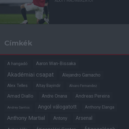
ADOTT MAGYARÁZATOT
Címkék
Aaron Wan-Bissaka
A hangadó
Akadémiai csapat
Alejandro Garnacho
Alex Telles
Altay Bayindir
Alvaro Fernandez
Amad Diallo
Andre Onana
Andreas Pereira
Angol válogatott
Anthony Elanga
Andrey Santos
Anthony Martial
Arsenal
Antony