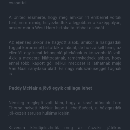
csapattal.
A United elismerte, hogy még amikor 11 emberrel voltak
fent, nem mindig helyezkedtek a legjobban a középpályán,
amikor már a West Ham birtokolta többet a labdát.
Az éljenzés akkor se hagyott alább, amikor a házigazdák
foggal körömmel tartották a labdát, de hozzá kell tenni, az
ellenfél egy kicsit lehangoló játékának is köszönhetõ volt.
Akik a meccsre kilátogatnak, reménykednek abban, hogy
ennél több, kapott gól nélküli meccset is láthatnak majd
Van Gaal irányítása alatt. És nagy valószínûséggel fognak
is.
Paddy McNair a jövõ egyik csillaga lehet
Némileg meglepõ volt látni, hogy a kissé idõsebb Tom
Thorpe helyett McNair kapott lehetõséget, a házigazdák
jól-kezelt sérülés hulláma idején.
Kevesen kérdõjelezhetik meg az északír játékos