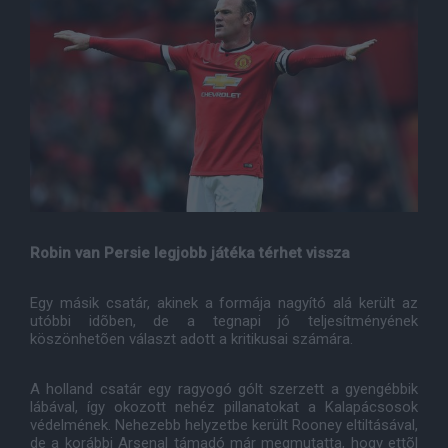
Robin van Persie legjobb játéka térhet vissza
Egy másik csatár, akinek a formája nagyító alá került az
utóbbi idõben, de a tegnapi jó teljesítményének
köszönhetõen választ adott a kritikusai számára.
A holland csatár egy ragyogó gólt szerzett a gyengébbik
lábával, így okozott nehéz pillanatokat a Kalapácsosok
védelmének. Nehezebb helyzetbe került Rooney eltiltásával,
de a korábbi Arsenal támadó már megmutatta, hogy ettõl