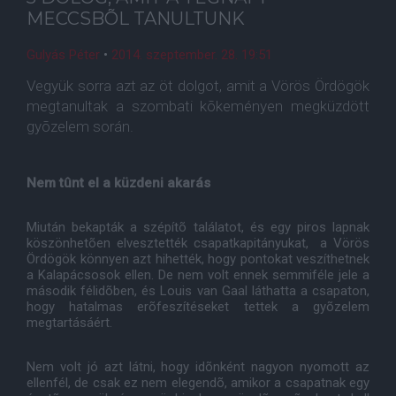
MECCSBÕL TANULTUNK
Gulyás Péter
•
2014. szeptember. 28. 19:51
Vegyük sorra azt az öt dolgot, amit a Vörös Ördögök
megtanultak a szombati kõkeményen megküzdött
gyõzelem során.
Nem tûnt el a küzdeni akarás
Miután bekapták a szépítõ találatot, és egy piros lapnak
köszönhetõen elvesztették csapatkapitányukat, a Vörös
Ördögök könnyen azt hihették, hogy pontokat veszíthetnek
a Kalapácsosok ellen. De nem volt ennek semmiféle jele a
második félidõben, és Louis van Gaal láthatta a csapaton,
hogy hatalmas erõfeszítéseket tettek a gyõzelem
megtartásáért.
Nem volt jó azt látni, hogy idõnként nagyon nyomott az
ellenfél, de csak ez nem elegendõ, amikor a csapatnak egy