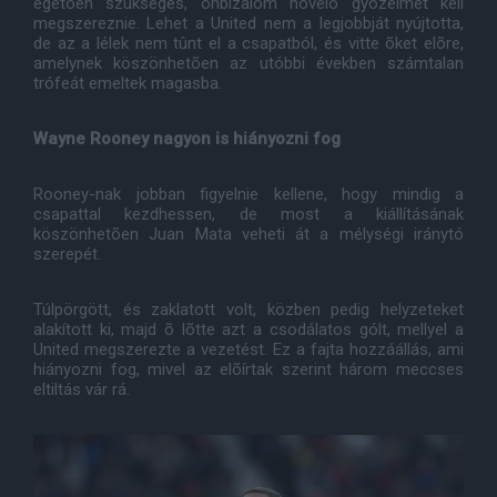
égetõen szükséges, önbizalom növelõ gyõzelmet kell
megszereznie. Lehet a United nem a legjobbját nyújtotta,
de az a lélek nem tûnt el a csapatból, és vitte õket elõre,
amelynek köszönhetõen az utóbbi években számtalan
trófeát emeltek magasba.
Wayne Rooney nagyon is hiányozni fog
Rooney-nak jobban figyelnie kellene, hogy mindig a
csapattal kezdhessen, de most a kiállításának
köszönhetõen Juan Mata veheti át a mélységi iránytó
szerepét.
Túlpörgött, és zaklatott volt, közben pedig helyzeteket
alakított ki, majd õ lõtte azt a csodálatos gólt, mellyel a
United megszerezte a vezetést. Ez a fajta hozzáállás, ami
hiányozni fog, mivel az elõírtak szerint három meccses
eltiltás vár rá.