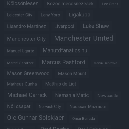
Kölcsönlesen
Közös meccsnézések
Lee Grant
Ligakupa
Leny Yoro
Leicester City
Luke Shaw
Lisandro Martinez
Liverpool
Manchester United
Manchester City
Manutdfanatics.hu
Manuel Ugarte
Marcus Rashford
Marcel Sabitzer
Martin Dubravka
Mason Greenwood
Mason Mount
Matheus Cunha
Matthijs de Ligt
Michael Carrick
Nemanja Matic
Newcastle
Női csapat
Noussair Mazraoui
Norwich City
Ole Gunnar Solskjaer
Omar Berrada