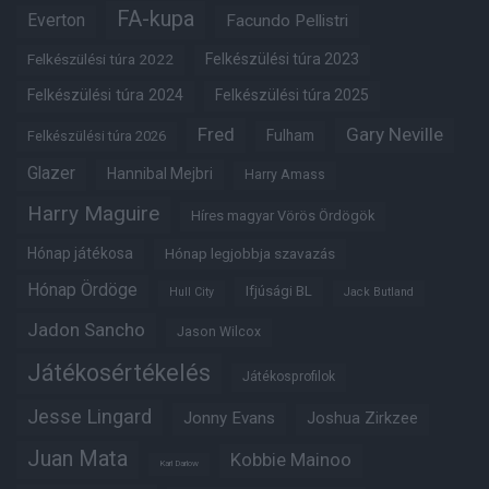
FA-kupa
Everton
Facundo Pellistri
Felkészülési túra 2022
Felkészülési túra 2023
Felkészülési túra 2024
Felkészülési túra 2025
Fred
Gary Neville
Fulham
Felkészülési túra 2026
Glazer
Hannibal Mejbri
Harry Amass
Harry Maguire
Híres magyar Vörös Ördögök
Hónap játékosa
Hónap legjobbja szavazás
Hónap Ördöge
Ifjúsági BL
Hull City
Jack Butland
Jadon Sancho
Jason Wilcox
Játékosértékelés
Játékosprofilok
Jesse Lingard
Jonny Evans
Joshua Zirkzee
Juan Mata
Kobbie Mainoo
Karl Darlow