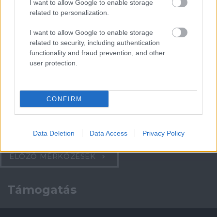
I want to allow Google to enable storage
Paris Saint-Germain
vs
related to personalization.
Manchester United
I want to allow Google to enable storage
related to security, including authentication
Felkészülési szezon 4. mérkőzés
functionality and fraud prevention, and other
Nya Ullevi, Göteborg
user protection.
2026-08-08 17:00
1 nap 11 óra 35 perc 3 másodperc
CONFIRM
Leeds United
vs
Manchester United
2026-08-12 20:30
AC Milan
vs
Manchester United
2026-08-15 18:00
Data Deletion
Data Access
Privacy Policy
ELŐZŐ MÉRKŐZÉSEK
Támogatás