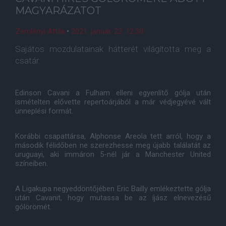
MAGYARÁZATOT
Zemlényi Attila
•
2021. január. 22. 12:30
Sajátos mozdulatainak hátterét világította meg a
csatár.
Edinson Cavani a Fulham elleni egyenlítő gólja után
ismételten elővette repertoárjából a már védjegyévé vált
ünneplési formát.
Korábbi csapattársa, Alphonse Areola tett arról, hogy a
második félidőben ne szerezhesse meg újabb találatát az
uruguayi, aki immáron 5-nél jár a Manchester United
színeiben.
A Ligakupa negyeddöntőjében Eric Bailly emlékeztette gólja
után Cavanit, hogy mutassa be az íjász elnevezésű
gólörömét.