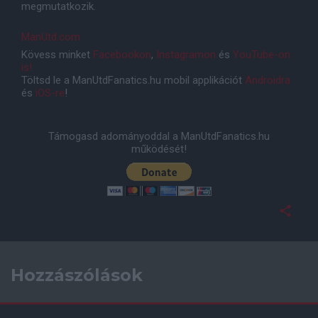
megmutatkozik.
ManUtd.com
Kövess minket
Facebookon
,
Instagramon
és
YouTube-on
is!
Töltsd le a ManUtdFanatics.hu mobil applikációt
Androidra
és
iOS-re
!
Támogasd adományoddal a ManUtdFanatics.hu
működését!
Hozzászólások