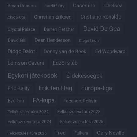
Casemiro
Chelsea
Bryan Robson
Cardiff City
Christian Eriksen
Cristiano Ronaldo
Chido Obi
David De Gea
Crystal Palace
Darren Fletcher
Dean Henderson
David Gill
Diego Leon
Diogo Dalot
Donny van de Beek
Ed Woodward
Edinson Cavani
Edzői stáb
Egykori játékosok
Érdekességek
Erik ten Hag
Európa-liga
Eric Bailly
FA-kupa
Everton
Facundo Pellistri
Felkészülési túra 2022
Felkészülési túra 2023
Felkészülési túra 2024
Felkészülési túra 2025
Fred
Gary Neville
Fulham
Felkészülési túra 2026