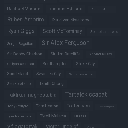
Raphaël Varane
Rasmus Højlund
Richard Arnold
Ruben Amorim
Ruud van Nistelrooy
Ryan Giggs
Scott McTominay
Senne Lammens
Sir Alex Ferguson
Sergio Reguilon
Sir Bobby Charlton
Sir Jim Ratcliffe
Sir Matt Busby
Southampton
Stoke City
Sofyan Amrabat
Sunderland
Swansea City
Szurkoló szemmel
Tahith Chong
Szurkolói klub
Tartalék csapat
Taktikai mágnestábla
Tottenham
Tom Heaton
Toby Collyer
Trófeabibliográfia
Tyrell Malacia
Utazás
Tyler Fredericson
Válogatottak
Victor Lindelöf
Visszhang