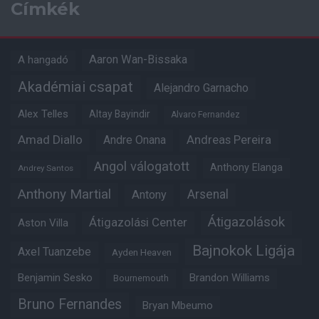
Címkék
Aaron Wan-Bissaka
A hangadó
Akadémiai csapat
Alejandro Garnacho
Alex Telles
Altay Bayindir
Alvaro Fernandez
Amad Diallo
Andre Onana
Andreas Pereira
Angol válogatott
Anthony Elanga
Andrey Santos
Anthony Martial
Arsenal
Antony
Átigazolások
Átigazolási Center
Aston Villa
Bajnokok Ligája
Axel Tuanzebe
Ayden Heaven
Benjamin Sesko
Brandon Williams
Bournemouth
Bruno Fernandes
Bryan Mbeumo