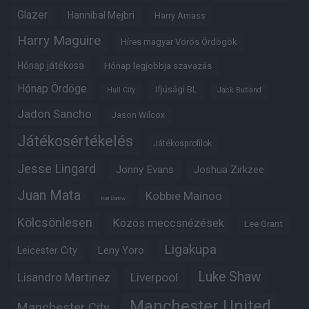
Glazer
Hannibal Mejbri
Harry Amass
Harry Maguire
Híres magyar Vörös Ördögök
Hónap játékosa
Hónap legjobbja szavazás
Hónap Ördöge
Ifjúsági BL
Hull City
Jack Butland
Jadon Sancho
Jason Wilcox
Játékosértékelés
Játékosprofilok
Jesse Lingard
Jonny Evans
Joshua Zirkzee
Juan Mata
Kobbie Mainoo
Karl Darlow
Kölcsönlesen
Közös meccsnézések
Lee Grant
Ligakupa
Leny Yoro
Leicester City
Luke Shaw
Lisandro Martinez
Liverpool
Manchester United
Manchester City