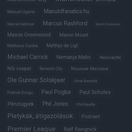
Manutdfanatics.hu
Manuel Ugarte
Marcus Rashford
Marcel Sabitzer
Martin Dubravka
Mason Greenwood
Mason Mount
Matheus Cunha
Matthijs de Ligt
Michael Carrick
Nemanja Matic
Newcastle
Női csapat
Noussair Mazraoui
Norwich City
Ole Gunnar Solskjaer
Omar Berrada
Paul Pogba
Paul Scholes
Patrick Dorgu
Phil Jones
Pénzügyek
Phil Neville
Pletykák, átigazolások
Podcast
Premier League
Ralf Rangnick