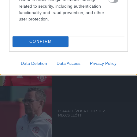
CAVANI HÁLÁS A
related to security, including authentication
TÁMOGATÁSÉRT
functionality and fraud prevention, and other
user protection.
CONFIRM
CSAPATHÍREK A
BRENTFORD MECCS ELŐTT
Data Deletion
Data Access
Privacy Policy
CSAPATHÍREK A LEICESTER
MECCS ELŐTT