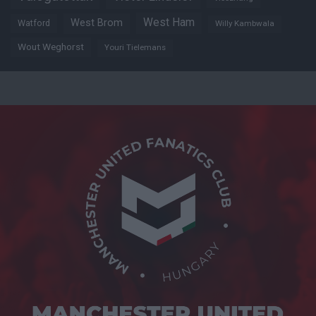
West Ham
West Brom
Watford
Willy Kambwala
Wout Weghorst
Youri Tielemans