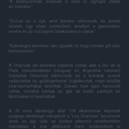
"A kislányomnak, Indiának a neve is egyfajta utalás
az őseinkre."
"Szóval az a nyíl, amit ilyenkor előveszek, és amivel
tüzelek, egy olyan szimbólum, amellyel a gyermekem
nevére és az országom őslakosaira is utalok."
"Különleges jelentése van, ügyelek rá, hogy minden gól után
bemutassam."
A Charrúák dél-amerikai indiánok voltak, akik a Rio de la
Plata torkolatvidékén (Uruguay és Argentína határán)
folytattak félnomád életformát, és a krónikák szerint
vadászattal és gyűjtögetéssel foglalkoztak, majd később
szarvasmarhákat tartottak. Cavani ősei igazi harcosok
voltak, remekül bántak az íjjal, de bolát, parittyát és
lándzsákat is használtak.
A 33 éves labdarúgó által 118 alkalommal képviselt
uruguayi labdarúgó-válogatott a "Los Charrúas" becenevet
viseli, és úgy vélik, az ősöket jellemző rendíthetetlen
mentalitás a mai játékosok harci szellemében is