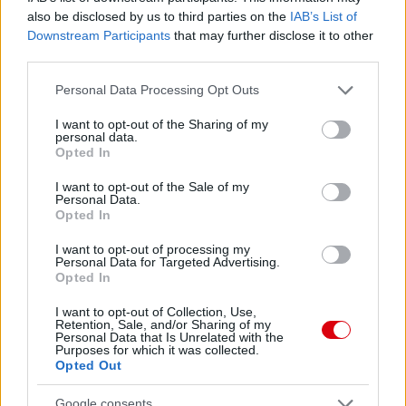
also be disclosed by us to third parties on the
IAB’s List of
Felkészülési szezon 4. mérkőzés
Downstream Participants
that may further disclose it to other
Nya Ullevi, Göteborg
2026-08-08 17:00
third parties.
Please note that this website/app uses one or more Google
Personal Data Processing Opt Outs
1 nap 23 óra 28 perc 34 másodperc
services and may gather and store information including but
not limited to your visit or usage behaviour. You may click to
I want to opt-out of the Sharing of my
personal data.
grant or deny consent to Google and its third-party tags to
Leeds United
vs
Manchester United
2026-08-12 20:30
Opted In
use your data for below specified purposes in below Google
AC Milan
vs
Manchester United
2026-08-15 18:00
consent section.
I want to opt-out of the Sale of my
Personal Data.
Opted In
ELŐZŐ MÉRKŐZÉSEK
I want to opt-out of processing my
Personal Data for Targeted Advertising.
Opted In
Támogatás
I want to opt-out of Collection, Use,
Retention, Sale, and/or Sharing of my
Personal Data that Is Unrelated with the
Támogasd adományoddal
Purposes for which it was collected.
Opted Out
a ManUtdFanatics.hu működését!
Google consents