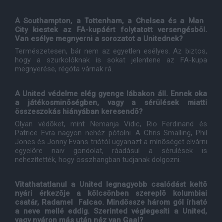
A Southampton, a Tottenham, a Chelsea és a Man ​​
City kiestek az FA-kupáért folytatott versengésbõl.
Van esélye megnyerni a sorozatot a Unitednek?
Természetesen, bár nem az egyetlen esélyes. Az biztos,
hogy a szurkolóknak is sokat jelentene az FA-kupa
megnyerése, régóta várnak rá.
A United védelme elég gyenge lábakon áll. Ennek oka
a játékosminõségben, vagy a sérülések miatti
összeszokás hiányában keresendõ?
Olyan védõket, mint Nemanja Vidic, Rio Ferdinand és
Patrice Evra nagyon nehéz pótolni. A Chris Smalling, Phil
Jones és Jonny Evans triótól ugyanazt a mínõséget elvárni
egyelõre naiv gondolat, ráadásul a sérülések is
nehezítették, hogy összhangban tudjanak dolgozni.
Vitathatatlanul a United legnagyobb csalódást keltõ
nyári érkezõje a kölcsönben szereplõ kolumbiai
csatár, Radamel Falcao. Mindössze három gól írható
a neve mellé eddig. Szerinted véglegesíti a United,
vagy nyáron más után néz van Gaal?