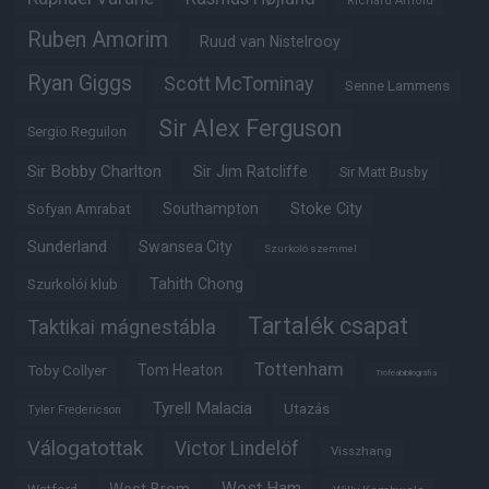
Richard Arnold
Ruben Amorim
Ruud van Nistelrooy
Ryan Giggs
Scott McTominay
Senne Lammens
Sir Alex Ferguson
Sergio Reguilon
Sir Bobby Charlton
Sir Jim Ratcliffe
Sir Matt Busby
Southampton
Stoke City
Sofyan Amrabat
Sunderland
Swansea City
Szurkoló szemmel
Tahith Chong
Szurkolói klub
Tartalék csapat
Taktikai mágnestábla
Tottenham
Tom Heaton
Toby Collyer
Trófeabibliográfia
Tyrell Malacia
Utazás
Tyler Fredericson
Válogatottak
Victor Lindelöf
Visszhang
West Ham