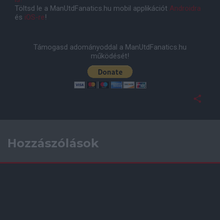
Töltsd le a ManUtdFanatics.hu mobil applikációt
Androidra
és
iOS-re
!
Támogasd adományoddal a ManUtdFanatics.hu
működését!
Hozzászólások