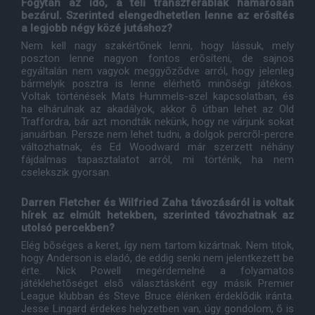
Fogytán az idõ, a téli transzferablak hamarosan
bezárul. Szerinted elengedhetetlen lenne az erõsítés
a legjobb négy közé jutáshoz?
Nem kell nagy szakértõnek lenni, hogy lássuk, mely
poszton lenne nagyon fontos erõsíteni, de sajnos
egyáltalán nem vagyok meggyõzõdve arról, hogy jelenleg
bármelyik posztra is lenne elérhetõ minõségi játékos.
Voltak történések Mats Hummels-szel kapcsolatban, és
ha elhárulnak az akadályok, akkor õ útban lehet az Old
Traffordra, bár azt mondták nekünk, hogy ne várjunk sokat
januárban. Persze nem lehet tudni, a dolgok percrõl-percre
változhatnak, és Ed Woodward már szerzett néhány
fájdalmas tapasztalatot arról, mi történik, ha nem
cselekszik gyorsan.
Darren Fletcher és Wilfried Zaha távozásáról is voltak
hírek az elmúlt hetekben, szerinted távozhatnak az
utolsó percekben?
Elég bõséges a keret, így nem tartom kizártnak. Nem titok,
hogy Anderson is eladó, de eddig senki nem jelentkezett be
érte. Nick Powell megérdemelné a folyamatos
játéklehetõséget elsõ választásként egy másik Premier
League klubban és Steve Bruce élénken érdeklõdik iránta.
Jesse Lingard érdekes helyzetben van, úgy gondolom, õ is