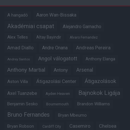
Aaron Wan-Bissaka
A hangadó
Akadémiai csapat
Alejandro Garnacho
Alex Telles
Altay Bayindir
Alvaro Fernandez
Amad Diallo
Andre Onana
Andreas Pereira
Angol válogatott
Anthony Elanga
Andrey Santos
Anthony Martial
Arsenal
Antony
Átigazolások
Átigazolási Center
Aston Villa
Bajnokok Ligája
Axel Tuanzebe
Ayden Heaven
Benjamin Sesko
Brandon Williams
Bournemouth
Bruno Fernandes
Bryan Mbeumo
Casemiro
Chelsea
Bryan Robson
Cardiff City