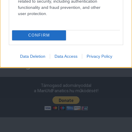
related to security, including authentication
1 nap 23 óra 54 perc 0 másodperc
functionality and fraud prevention, and other
user protection.
Leeds United
vs
Manchester United
2026-08-12 20:30
AC Milan
vs
Manchester United
2026-08-15 18:00
CONFIRM
ELŐZŐ MÉRKŐZÉSEK
Data Deletion
Data Access
Privacy Policy
Támogatás
Támogasd adományoddal
a ManUtdFanatics.hu működését!