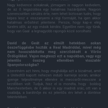
Nagy kedvence sokaknak, jómagam is nagyon kedvelem,
de az õ leigazolása egy hatalmas hazárdjáték. Nagyon
szerencsétlen sérülés érte, nem lehet biztosan tudni, hogy
képes lesz e visszanyerni a régi formáját, ha igen akkor
hatalmas erõsítést jelentene. Persze, hogy kap-e elég
türelmi idõt, az egy másik kérdés. Egyelõre nem úgy tûnik,
hogy van Gaal a legnagyobb rajongói közé sorolható.
David de Geát az elmúlt hetekben sokan
összefüggésbe hozták a Real Madriddal, mivel még
nem hosszabbította meg szerzõdését a Vörös
Ördögökkel. Vajon megteszi ezt a napokban, vagy egy
jelentõs összeg ellenében visszatér
Spanyolországba?
Szeretném azt hinni, hogy meghálálja azt a bizalmat, amit
a Unitedtõl kapott nehezen induló karrierje során, amikor
gyenge teljesítménye ellenére is meccsrõl-meccsre a
kezdõben volt. Tudjuk, hisz el is mondta, hogy boldog
Manchesterben, de õ akkor is egy madridi srác, ott van a
családja, a barátnõje és ez jelentõs érv lehet a döntése
tekintetében.