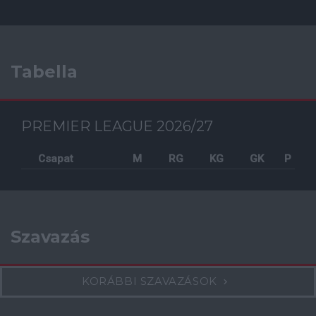
Tabella
PREMIER LEAGUE 2026/27
Csapat
M
RG
KG
GK
P
Szavazás
KORÁBBI SZAVAZÁSOK