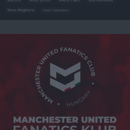
West Brom
Watford
Willy Kambwala
Wout Weghorst
Youri Tielemans