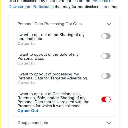
also be disclosed by us to third parties on the
IAB’s List of
Downstream Participants
that may further disclose it to other
third parties.
Please note that this website/app uses one or more Google
Personal Data Processing Opt Outs
services and may gather and store information including but
not limited to your visit or usage behaviour. You may click to
I want to opt-out of the Sharing of my
personal data.
grant or deny consent to Google and its third-party tags to
Opted In
use your data for below specified purposes in below Google
consent section.
I want to opt-out of the Sale of my
Personal Data.
Opted In
I want to opt-out of processing my
Personal Data for Targeted Advertising.
Opted In
I want to opt-out of Collection, Use,
Retention, Sale, and/or Sharing of my
Personal Data that Is Unrelated with the
Purposes for which it was collected.
Opted Out
Google consents