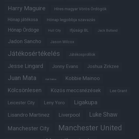
Harry Maguire
Híres magyar Vörös Ördögök
Hónap játékosa
Hónap legjobbja szavazás
Hónap Ördöge
Ifjúsági BL
Hull City
Jack Butland
Jadon Sancho
Jason Wilcox
Játékosértékelés
Játékosprofilok
Jesse Lingard
Jonny Evans
Joshua Zirkzee
Juan Mata
Kobbie Mainoo
Karl Darlow
Kölcsönlesen
Közös meccsnézések
Lee Grant
Ligakupa
Leny Yoro
Leicester City
Luke Shaw
Lisandro Martinez
Liverpool
Manchester United
Manchester City