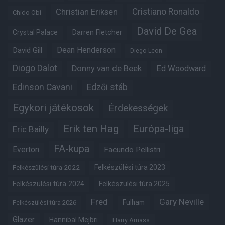
Christian Eriksen
Cristiano Ronaldo
Chido Obi
David De Gea
Crystal Palace
Darren Fletcher
Dean Henderson
David Gill
Diego Leon
Diogo Dalot
Donny van de Beek
Ed Woodward
Edinson Cavani
Edzői stáb
Egykori játékosok
Érdekességek
Erik ten Hag
Európa-liga
Eric Bailly
FA-kupa
Everton
Facundo Pellistri
Felkészülési túra 2022
Felkészülési túra 2023
Felkészülési túra 2024
Felkészülési túra 2025
Fred
Gary Neville
Fulham
Felkészülési túra 2026
Glazer
Hannibal Mejbri
Harry Amass