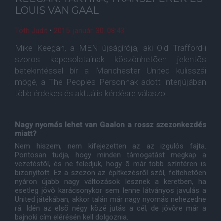
LOUIS VAN GAAL
Tóth Judit
•
2015. január. 30. 08:43
Mike Keegan, a MEN újságírója, aki Old Trafford-i
szoros kapcsolatainak köszönhetõen jelentõs
betekintéssel bír a Manchester United kulisszái
mögé, a The Peoples Personnak adott interjújában
több érdekes és aktuális kérdésre válaszol.
Nagy nyomás lehet van Gaalon a rossz szezonkezdés
miatt?
Nem hiszem, nem kifejezetten az az izgulós fajta.
Pontosan tudja, hogy minden támogatást megkap a
vezetéstõl, és ne feledjük, hogy õ már több színtéren is
bizonyított. Ez a szezon az építkezésrõl szól, feltehetõen
nyáron újabb nagy változások lesznek a keretben, ha
esetleg jövõ karácsonykor sem lenne látványos javulás a
United játékában, akkor talán már nagy nyomás nehezedne
rá. Idén az elsõ négy közé jutás a cél, de jövõre már a
bajnoki cím elérésén kell dolgoznia.