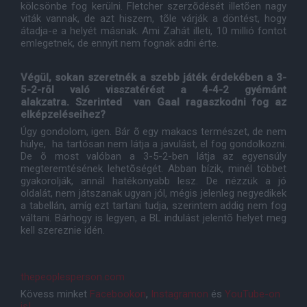
kölcsönbe fog kerülni. Fletcher szerzõdését illetõen nagy
viták vannak, de azt hiszem, tõle várják a döntést, hogy
átadja-e a helyét másnak. Ami Zahát illeti, 10 millió fontot
emlegetnek, de ennyit nem fognak adni érte.
Végül, sokan szeretnék a szebb játék érdekében a 3-
5-2-rõl való visszatérést a 4-4-2 gyémánt
alakzatra. Szerinted van Gaal ragaszkodni fog az
elképzeléseihez?
Úgy gondolom, igen. Bár õ egy makacs természet, de nem
hülye, ha tartósan nem látja a javulást, el fog gondolkozni.
De õ most valóban a 3-5-2-ben látja az egyensúly
megteremtésének lehetõségét. Abban bízik, minél többet
gyakorolják, annál hatékonyabb lesz. De nézzük a jó
oldalát, nem játszanak ugyan jól, mégis jelenleg negyedikek
a tabellán, amíg ezt tartani tudja, szerintem addig nem fog
váltani. Bárhogy is legyen, a BL indulást jelentõ helyet meg
kell szereznie idén.
thepeoplesperson.com
Kövess minket
Facebookon
,
Instagramon
és
YouTube-on
is!