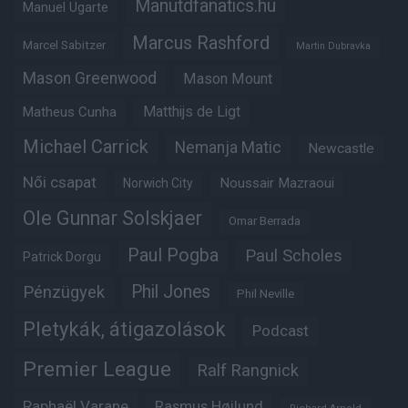
Manutdfanatics.hu
Manuel Ugarte
Marcus Rashford
Marcel Sabitzer
Martin Dubravka
Mason Greenwood
Mason Mount
Matheus Cunha
Matthijs de Ligt
Michael Carrick
Nemanja Matic
Newcastle
Női csapat
Noussair Mazraoui
Norwich City
Ole Gunnar Solskjaer
Omar Berrada
Paul Pogba
Paul Scholes
Patrick Dorgu
Phil Jones
Pénzügyek
Phil Neville
Pletykák, átigazolások
Podcast
Premier League
Ralf Rangnick
Raphaël Varane
Rasmus Højlund