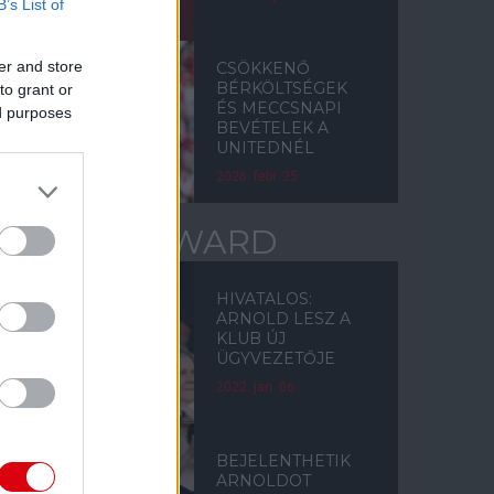
B’s List of
er and store
CSÖKKENŐ
BÉRKÖLTSÉGEK
to grant or
ÉS MECCSNAPI
ed purposes
BEVÉTELEK A
UNITEDNÉL
2026. febr. 25.
ED WOODWARD
HIVATALOS:
ARNOLD LESZ A
KLUB ÚJ
ÜGYVEZETŐJE
2022. jan. 06.
BEJELENTHETIK
ARNOLDOT