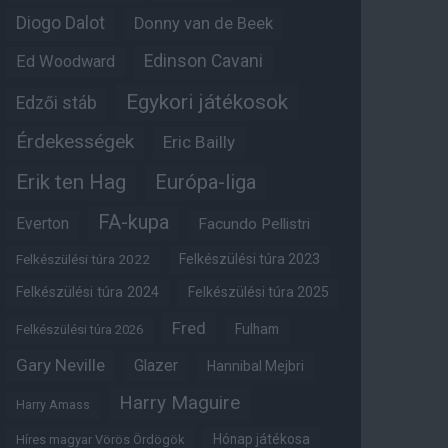
Diogo Dalot
Donny van de Beek
Edinson Cavani
Ed Woodward
Egykori játékosok
Edzői stáb
Érdekességek
Eric Bailly
Erik ten Hag
Európa-liga
FA-kupa
Everton
Facundo Pellistri
Felkészülési túra 2022
Felkészülési túra 2023
Felkészülési túra 2024
Felkészülési túra 2025
Fred
Fulham
Felkészülési túra 2026
Gary Neville
Glazer
Hannibal Mejbri
Harry Maguire
Harry Amass
Hónap játékosa
Híres magyar Vörös Ördögök