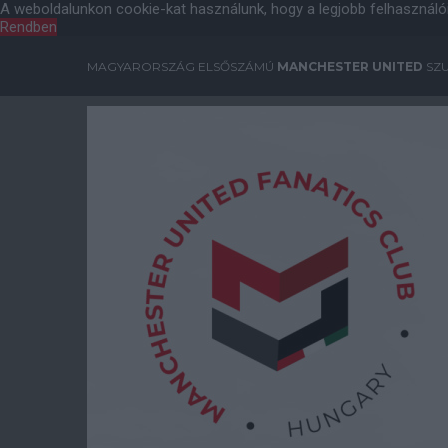
A weboldalunkon cookie-kat használunk, hogy a legjobb felhasználó
Rendben
MAGYARORSZÁG ELSŐSZÁMÚ
MANCHESTER UNITED
SZU