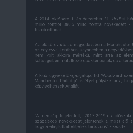
A 2014. októbere 1. és december 31. közötti h
millió fontról 380.5 millió fontra növekedett
tulajdonítanak.
Az elõzõ év utolsó negyedévében a Manchester Uni
az egy évvel korábban, ugyanebben a negyedévben r
nem volt akkora mértékû, mint arra az elem
költségeiben mutatkozó csökkenésnek, és a kere
A klub ügyvezetõ-igazgatója, Ed Woodward szeri
Manchester United jó eséllyel pályázik arra, h
képviselhessék Angliát.
"A nemrég bejelentett, 2017-2019-es idõszakr
százalékos növekedést jelentenek a most élõ s
hogy a világfutball elitjéhez tartozunk" - kezdte.