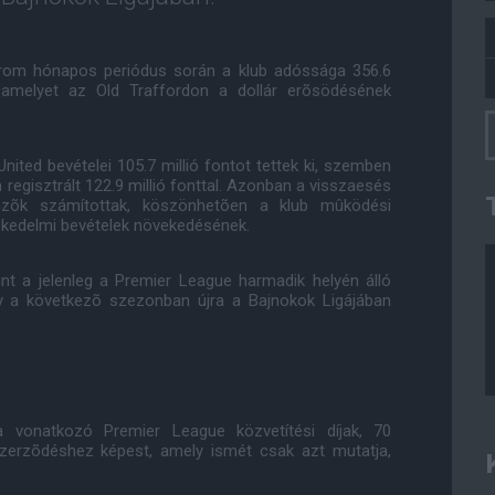
árom hónapos periódus során a klub adóssága 356.6
 - amelyet az Old Traffordon a dollár erõsödésének
ted bevételei 105.7 millió fontot tettek ki, szemben
egisztrált 122.9 millió fonttal. Azonban a visszaesés
zõk számítottak, köszönhetõen a klub mûködési
skedelmi bevételek növekedésének.
nt a jelenleg a Premier League harmadik helyén álló
ogy a következõ szezonban újra a Bajnokok Ligájában
a vonatkozó Premier League közvetítési díjak, 70
zerzõdéshez képest, amely ismét csak azt mutatja,