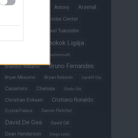
Anthony Martial
Arsenal
Antony
Átigazolási Center
Aston Villa
Átigazolások
Axel Tuanzebe
Bajnokok Ligája
Ayden Heaven
Benjamin Sesko
Bournemouth
Bruno Fernandes
Brandon Williams
Bryan Mbeumo
Bryan Robson
Cardiff City
Casemiro
Chelsea
Chido Obi
Christian Eriksen
Cristiano Ronaldo
Crystal Palace
Darren Fletcher
David De Gea
David Gill
Dean Henderson
Diego Leon