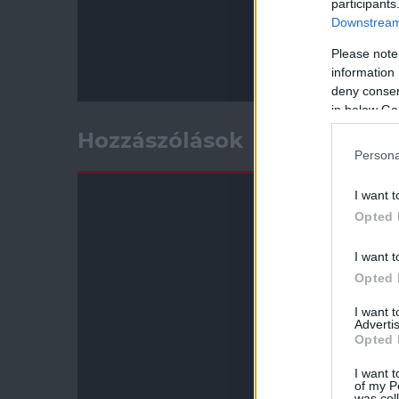
participants
Downstream 
Please note
information 
deny consent
in below Go
Hozzászólások
Persona
I want t
Opted 
I want t
Opted 
I want 
Advertis
Opted 
I want t
of my P
was col