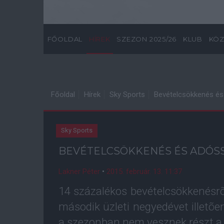
FŐOLDAL
HÍREK
SZEZON 2025/26
KLUB
KÖZ
Főoldal
Hírek
Sky Sports
Bevételcsökkenés é
Sky Sports
BEVÉTELCSÖKKENÉS ÉS ADÓ
Lakner Péter
•
2015. február. 13. 11:37
14 százalékos bevételcsökkenésr
második üzleti negyedévet illet
a szezonban nem vesznek részt a 