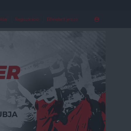
ldal
Regisztráció
Elfelejtett jelszó