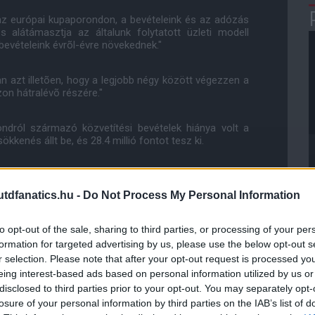
az európai kupaporondon, a bevételeink és az adózás
 alátámasztja az általunk folytatott üzleti modell
evételeink évrõl-évre növekednek."
 van azt illetõen, hogy a legjobb négy között végezzen a
on hátralévõ részére."
ndról származó közvetítési bevételek hiánya volt a
kenés állt be, és 28.4 millió fontot tesz ki.
ségeket illetõen 2.9 millió fontos csökkenés volt
gy az elõzõ szezonhoz képest szûkebb lett a csapat
dfanatics.hu -
Do Not Process My Personal Information
to opt-out of the sale, sharing to third parties, or processing of your per
formation for targeted advertising by us, please use the below opt-out s
ube-on is!
r selection. Please note that after your opt-out request is processed y
droidra
és
iOS-re
!
eing interest-based ads based on personal information utilized by us or
disclosed to third parties prior to your opt-out. You may separately opt-
losure of your personal information by third parties on the IAB’s list of
ManUtdFanatics.hu működését!