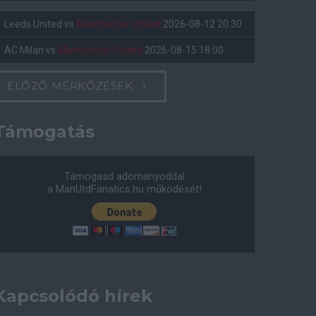
Leeds United
vs
Manchester United
2026-08-12 20:30
AC Milan
vs
Manchester United
2026-08-15 18:00
ELŐZŐ MÉRKŐZÉSEK
Támogatás
Támogasd adományoddal
a ManUtdFanatics.hu működését!
Kapcsolódó hírek