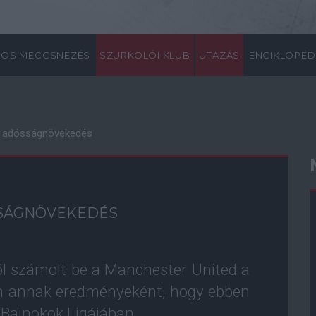
ÖS MECCSNÉZÉS
SZURKOLÓI KLUB
UTAZÁS
ENCIKLOPÉD
s adósságnövekedés
SSÁGNÖVEKEDÉS
õl számolt be a Manchester United a
õen annak eredményeként, hogy ebben
Bajnokok Ligájában.