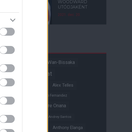
WOODWARD
UTÓDJAKÉNT
2021. dec. 20.
Címkék
Aaron Wan-Bissaka
A hangadó
Akadémiai csapat
Alejandro Garnacho
Alex Telles
Altay Bayindir
Alvaro Fernandez
Amad Diallo
Andre Onana
Andreas Pereira
Andrey Santos
Angol válogatott
Anthony Elanga