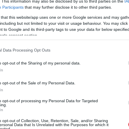
. This information may also be disclosed by us to third parties on the
IA
Participants
that may further disclose it to other third parties.
 that this website/app uses one or more Google services and may gath
including but not limited to your visit or usage behaviour. You may click 
 to Google and its third-party tags to use your data for below specifi
ogle consent section.
l Data Processing Opt Outs
o opt-out of the Sharing of my personal data.
In
o opt-out of the Sale of my Personal Data.
In
to opt-out of processing my Personal Data for Targeted
ing.
In
o opt-out of Collection, Use, Retention, Sale, and/or Sharing
ersonal Data that Is Unrelated with the Purposes for which it
lected.