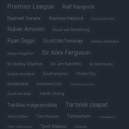
Premier League
Ralf Rangnick
Raphaël Varane
Rasmus Højlund
Richard Arnold
Ruben Amorim
Ruud van Nistelrooy
Ryan Giggs
Scott McTominay
Senne Lammens
Sir Alex Ferguson
Sergio Reguilon
Sir Bobby Charlton
Sir Jim Ratcliffe
Sir Matt Busby
Southampton
Stoke City
Sofyan Amrabat
Sunderland
Swansea City
Szurkoló szemmel
Tahith Chong
Szurkolói klub
Tartalék csapat
Taktikai mágnestábla
Tottenham
Tom Heaton
Toby Collyer
Trófeabibliográfia
Tyrell Malacia
Utazás
Tyler Fredericson