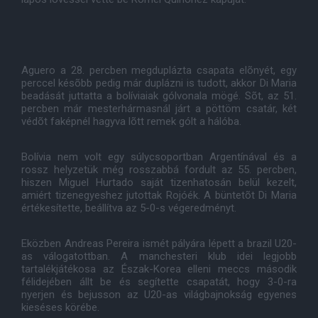
Aguero a 28. percben megduplázta csapata elõnyét, egy
perccel késõbb pedig már duplázni is tudott, akkor Di Maria
beadását juttatta a bolíviaiak gólvonala mögé. Sõt, az 51.
percben már mesterhármasnál járt a pöttöm csatár, két
védõt faképnél hagyva lõtt remek gólt a hálóba.
Bolívia nem volt egy súlycsoportban Argentínával és a
rossz helyzetük még rosszabbá fordult az 55. percben,
hiszen Miguel Hurtado saját tizenhatosán belül kezelt,
amiért tizenegyeshez jutottak Rojóék. A büntetõt Di Maria
értékesítette, beállítva az 5-0-s végeredményt.
Eközben Andreas Pereira ismét pályára lépett a brazil U20-
as válogatottban. A manchesteri klub idei legjobb
tartalékjátékosa az Észak-Korea elleni meccs második
félidejében állt be és segítette csapatát, hogy 3-0-ra
nyerjen és bejusson az U20-as világbajnokság egyenes
kieséses körébe.