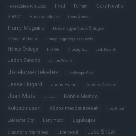
Fred
Gary Neville
Fulham
Felkészülési túra 2026
Glazer
Hannibal Mejbri
Harry Amass
Harry Maguire
Híres magyar Vörös Ördögök
Hónap játékosa
Hónap legjobbja szavazás
Hónap Ördöge
Ifjúsági BL
Hull City
Jack Butland
Jadon Sancho
Jason Wilcox
Játékosértékelés
Játékosprofilok
Jesse Lingard
Jonny Evans
Joshua Zirkzee
Juan Mata
Kobbie Mainoo
Karl Darlow
Kölcsönlesen
Közös meccsnézések
Lee Grant
Ligakupa
Leny Yoro
Leicester City
Luke Shaw
Lisandro Martinez
Liverpool