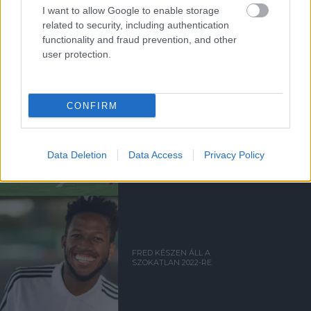
FRISS HÍREK VÁLOGATOTT
I want to allow Google to enable storage
JÁTÉKOSAINKRÓL
related to security, including authentication
functionality and fraud prevention, and other
user protection.
CONFIRM
MCTOMINAY DUPLÁZOTT A
SPANYOLOK ELLEN
Data Deletion
Data Access
Privacy Policy
FRED KÉSZEN ÁLL A
SZOKATLAN 2022-RE