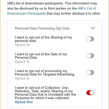
IAB’s list of downstream participants. This information may
Felkészülési szezon 4. mérkőzés
also be disclosed by us to third parties on the
IAB’s List of
Nya Ullevi, Göteborg
Downstream Participants
that may further disclose it to other
2026-08-08 17:00
third parties.
1 nap 22 óra 31 perc 23 másodperc
Please note that this website/app uses one or more Google
Personal Data Processing Opt Outs
services and may gather and store information including but
not limited to your visit or usage behaviour. You may click to
I want to opt-out of the Sharing of my
Leeds United
vs
Manchester United
2026-08-12 20:30
personal data.
grant or deny consent to Google and its third-party tags to
Opted In
use your data for below specified purposes in below Google
AC Milan
vs
Manchester United
2026-08-15 18:00
consent section.
I want to opt-out of the Sale of my
Personal Data.
ELŐZŐ MÉRKŐZÉSEK
Opted In
I want to opt-out of processing my
Personal Data for Targeted Advertising.
Támogatás
Opted In
I want to opt-out of Collection, Use,
Retention, Sale, and/or Sharing of my
Támogasd adományoddal
Personal Data that Is Unrelated with the
Purposes for which it was collected.
a ManUtdFanatics.hu működését!
Opted Out