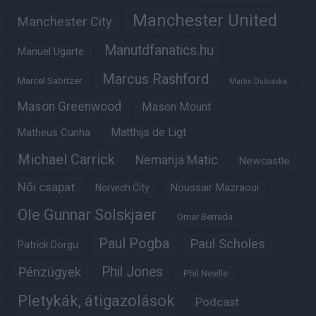
Manchester United
Manchester City
Manutdfanatics.hu
Manuel Ugarte
Marcus Rashford
Marcel Sabitzer
Martin Dubravka
Mason Greenwood
Mason Mount
Matheus Cunha
Matthijs de Ligt
Michael Carrick
Nemanja Matic
Newcastle
Női csapat
Noussair Mazraoui
Norwich City
Ole Gunnar Solskjaer
Omar Berrada
Paul Pogba
Paul Scholes
Patrick Dorgu
Phil Jones
Pénzügyek
Phil Neville
Pletykák, átigazolások
Podcast