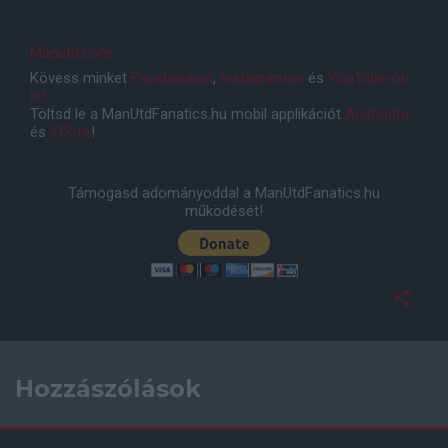
Manutd.com
Kövess minket
Facebookon
,
Instagramon
és
YouTube-on
is!
Töltsd le a ManUtdFanatics.hu mobil applikációt
Androidra
és
iOS-re
!
Támogasd adományoddal a ManUtdFanatics.hu
működését!
Hozzászólások