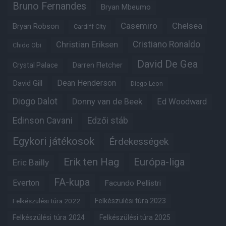
Bruno Fernandes
Bryan Mbeumo
Casemiro
Chelsea
Bryan Robson
Cardiff City
Christian Eriksen
Cristiano Ronaldo
Chido Obi
David De Gea
Crystal Palace
Darren Fletcher
Dean Henderson
David Gill
Diego Leon
Diogo Dalot
Donny van de Beek
Ed Woodward
Edinson Cavani
Edzői stáb
Egykori játékosok
Érdekességek
Erik ten Hag
Európa-liga
Eric Bailly
FA-kupa
Everton
Facundo Pellistri
Felkészülési túra 2022
Felkészülési túra 2023
Felkészülési túra 2024
Felkészülési túra 2025