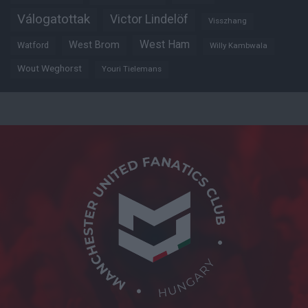
Válogatottak
Victor Lindelöf
Visszhang
West Ham
West Brom
Watford
Willy Kambwala
Wout Weghorst
Youri Tielemans