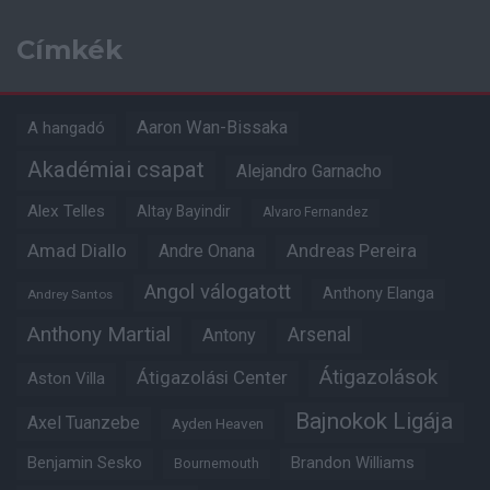
Címkék
Aaron Wan-Bissaka
A hangadó
Akadémiai csapat
Alejandro Garnacho
Alex Telles
Altay Bayindir
Alvaro Fernandez
Amad Diallo
Andre Onana
Andreas Pereira
Angol válogatott
Anthony Elanga
Andrey Santos
Anthony Martial
Arsenal
Antony
Átigazolások
Átigazolási Center
Aston Villa
Bajnokok Ligája
Axel Tuanzebe
Ayden Heaven
Benjamin Sesko
Brandon Williams
Bournemouth