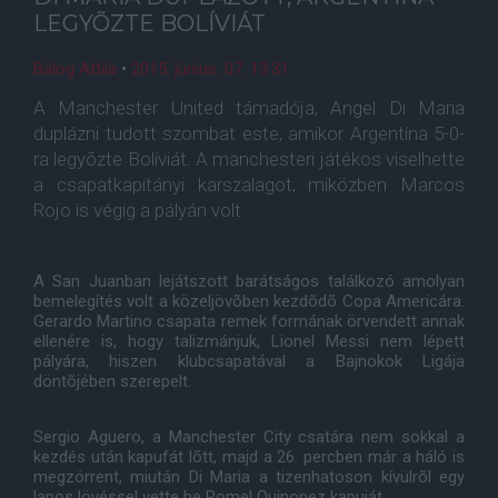
LEGYÕZTE BOLÍVIÁT
Balog Attila
•
2015. június. 07. 13:31
A Manchester United támadója, Angel Di Maria
duplázni tudott szombat este, amikor Argentína 5-0-
ra legyõzte Bolíviát. A manchesteri játékos viselhette
a csapatkapitányi karszalagot, miközben Marcos
Rojo is végig a pályán volt.
A San Juanban lejátszott barátságos találkozó amolyan
bemelegítés volt a közeljövõben kezdõdõ Copa Americára.
Gerardo Martino csapata remek formának örvendett annak
ellenére is, hogy talizmánjuk, Lionel Messi nem lépett
pályára, hiszen klubcsapatával a Bajnokok Ligája
döntõjében szerepelt.
Sergio Aguero, a Manchester City csatára nem sokkal a
kezdés után kapufát lõtt, majd a 26. percben már a háló is
megzörrent, miután Di Maria a tizenhatoson kívülrõl egy
lapos lövéssel vette be Romel Quinonez kapuját.