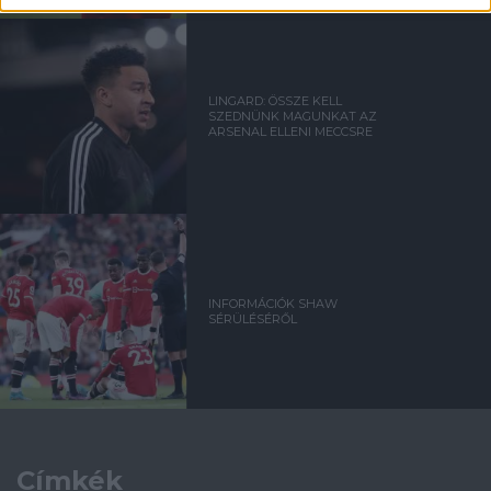
LINGARD: ÖSSZE KELL
SZEDNÜNK MAGUNKAT AZ
ARSENAL ELLENI MECCSRE
INFORMÁCIÓK SHAW
SÉRÜLÉSÉRŐL
Címkék