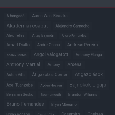
Aaron Wan-Bissaka
A hangadó
Akadémiai csapat
Alejandro Garnacho
Alex Telles
Altay Bayindir
Alvaro Fernandez
Amad Diallo
Andre Onana
Andreas Pereira
Angol válogatott
Anthony Elanga
Andrey Santos
Anthony Martial
Arsenal
Antony
Átigazolások
Átigazolási Center
Aston Villa
Bajnokok Ligája
Axel Tuanzebe
Ayden Heaven
Benjamin Sesko
Brandon Williams
Bournemouth
Bruno Fernandes
Bryan Mbeumo
Casemiro
Chelsea
Bryan Robson
Cardiff City