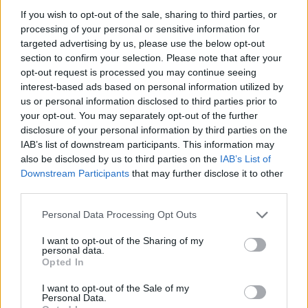
If you wish to opt-out of the sale, sharing to third parties, or
processing of your personal or sensitive information for
targeted advertising by us, please use the below opt-out
section to confirm your selection. Please note that after your
opt-out request is processed you may continue seeing
interest-based ads based on personal information utilized by
us or personal information disclosed to third parties prior to
your opt-out. You may separately opt-out of the further
disclosure of your personal information by third parties on the
IAB’s list of downstream participants. This information may
also be disclosed by us to third parties on the
IAB’s List of
Meccs Center
Downstream Participants
that may further disclose it to other
third parties.
Paris Saint-Germain
vs
Please note that this website/app uses one or more Google
Personal Data Processing Opt Outs
services and may gather and store information including but
Manchester United
not limited to your visit or usage behaviour. You may click to
I want to opt-out of the Sharing of my
personal data.
grant or deny consent to Google and its third-party tags to
Opted In
Felkészülési szezon 4. mérkőzés
use your data for below specified purposes in below Google
Nya Ullevi, Göteborg
consent section.
I want to opt-out of the Sale of my
2026-08-08 17:00
Personal Data.