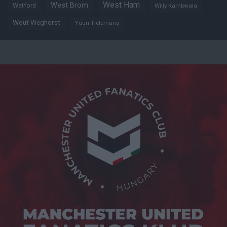
West Ham
West Brom
Watford
Willy Kambwala
Wout Weghorst
Youri Tielemans