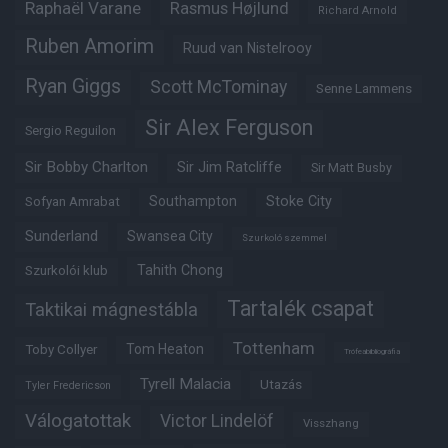
Raphaël Varane
Rasmus Højlund
Richard Arnold
Ruben Amorim
Ruud van Nistelrooy
Ryan Giggs
Scott McTominay
Senne Lammens
Sir Alex Ferguson
Sergio Reguilon
Sir Bobby Charlton
Sir Jim Ratcliffe
Sir Matt Busby
Southampton
Stoke City
Sofyan Amrabat
Sunderland
Swansea City
Szurkoló szemmel
Tahith Chong
Szurkolói klub
Tartalék csapat
Taktikai mágnestábla
Tottenham
Tom Heaton
Toby Collyer
Trófeabibliográfia
Tyrell Malacia
Utazás
Tyler Fredericson
Válogatottak
Victor Lindelöf
Visszhang