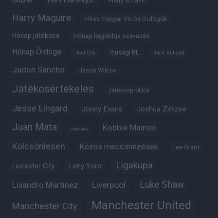
Hannibal Mejbri
Harry Amass
Harry Maguire
Híres magyar Vörös Ördögök
Hónap játékosa
Hónap legjobbja szavazás
Hónap Ördöge
Ifjúsági BL
Hull City
Jack Butland
Jadon Sancho
Jason Wilcox
Játékosértékelés
Játékosprofilok
Jesse Lingard
Jonny Evans
Joshua Zirkzee
Juan Mata
Kobbie Mainoo
Karl Darlow
Kölcsönlesen
Közös meccsnézések
Lee Grant
Ligakupa
Leny Yoro
Leicester City
Luke Shaw
Lisandro Martinez
Liverpool
Manchester United
Manchester City