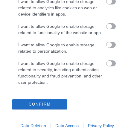
I want to allow Google to enable storage
Kapcsolódó hírek
related to analytics like cookies on web or
device identifiers in apps.
JESSE LINGARD
I want to allow Google to enable storage
related to functionality of the website or app.
I want to allow Google to enable storage
related to personalization.
HIVATALOS: LINGARD
TÁVOZIK
I want to allow Google to enable storage
related to security, including authentication
functionality and fraud prevention, and other
user protection.
CONFIRM
RANGNICK: EZÉRT NEM
CSERÉLTEM BE LINGARDOT
Data Deletion
Data Access
Privacy Policy