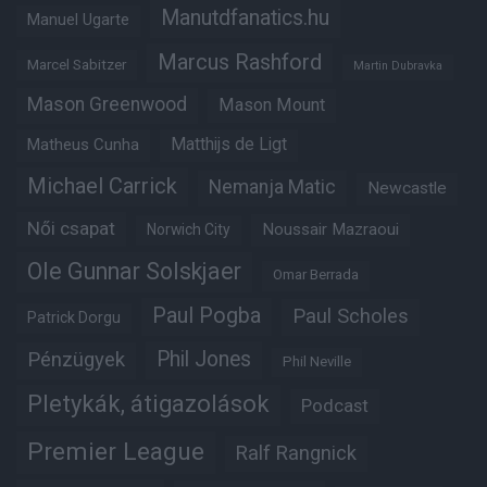
Manutdfanatics.hu
Manuel Ugarte
Marcus Rashford
Marcel Sabitzer
Martin Dubravka
Mason Greenwood
Mason Mount
Matheus Cunha
Matthijs de Ligt
Michael Carrick
Nemanja Matic
Newcastle
Női csapat
Noussair Mazraoui
Norwich City
Ole Gunnar Solskjaer
Omar Berrada
Paul Pogba
Paul Scholes
Patrick Dorgu
Phil Jones
Pénzügyek
Phil Neville
Pletykák, átigazolások
Podcast
Premier League
Ralf Rangnick