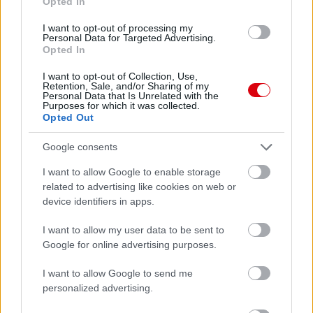
Opted In
1 nap 8 óra 49 perc 21 másodperc
I want to opt-out of processing my
Personal Data for Targeted Advertising.
Opted In
Leeds United
vs
Manchester United
2026-08-12 20:30
I want to opt-out of Collection, Use,
AC Milan
vs
Manchester United
2026-08-15 18:00
Retention, Sale, and/or Sharing of my
Personal Data that Is Unrelated with the
Purposes for which it was collected.
ELŐZŐ MÉRKŐZÉSEK
Opted Out
Google consents
Támogatás
I want to allow Google to enable storage
related to advertising like cookies on web or
device identifiers in apps.
Támogasd adományoddal
a ManUtdFanatics.hu működését!
I want to allow my user data to be sent to
Google for online advertising purposes.
I want to allow Google to send me
personalized advertising.