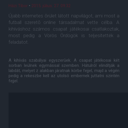
Házi Tibor
•
2015. július. 27. 09:32
Újabb internetes õrület látott napvilágot, ami most a
futball szeretõ online társadalmat vette célba. A
kihíváshoz számos csapat játékosai csatlakoztak,
most pedig a Vörös Ördögök is teljesítették a
feladatot.
A kihívás szabályai egyszerûek. A csapat játékosai két
sorban leülnek egymással szemben. Hátulról elindítják a
labdát, melyet z alakban járatnak körbe fejjel, majd a végén
pedig a rekeszbe kell az utolsó embernek juttatni szintén
fejjel.