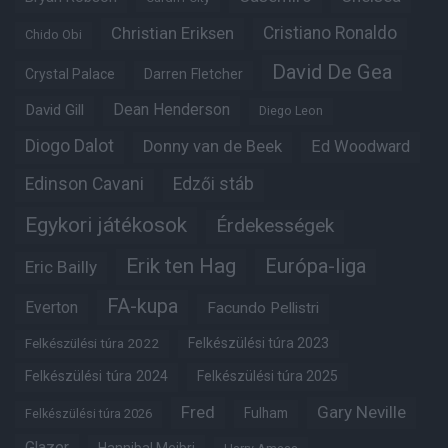
Christian Eriksen
Cristiano Ronaldo
Chido Obi
David De Gea
Crystal Palace
Darren Fletcher
Dean Henderson
David Gill
Diego Leon
Diogo Dalot
Donny van de Beek
Ed Woodward
Edinson Cavani
Edzői stáb
Egykori játékosok
Érdekességek
Erik ten Hag
Európa-liga
Eric Bailly
FA-kupa
Everton
Facundo Pellistri
Felkészülési túra 2022
Felkészülési túra 2023
Felkészülési túra 2024
Felkészülési túra 2025
Fred
Gary Neville
Fulham
Felkészülési túra 2026
Glazer