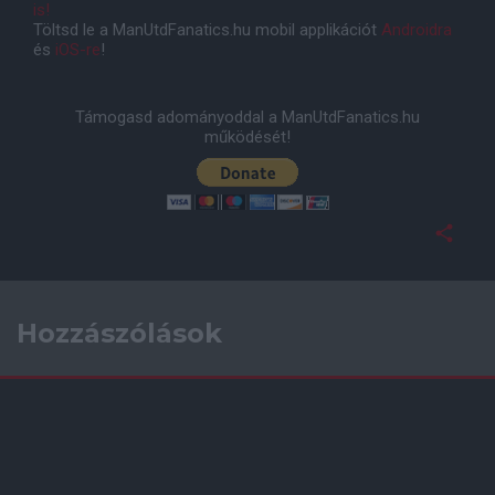
is!
Töltsd le a ManUtdFanatics.hu mobil applikációt
Androidra
és
iOS-re
!
Támogasd adományoddal a ManUtdFanatics.hu
működését!
Hozzászólások