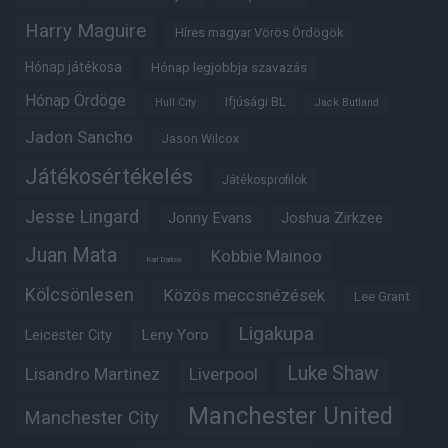
Harry Maguire
Híres magyar Vörös Ördögök
Hónap játékosa
Hónap legjobbja szavazás
Hónap Ördöge
Ifjúsági BL
Hull City
Jack Butland
Jadon Sancho
Jason Wilcox
Játékosértékelés
Játékosprofilok
Jesse Lingard
Jonny Evans
Joshua Zirkzee
Juan Mata
Kobbie Mainoo
Karl Darlow
Kölcsönlesen
Közös meccsnézések
Lee Grant
Ligakupa
Leny Yoro
Leicester City
Luke Shaw
Lisandro Martinez
Liverpool
Manchester United
Manchester City