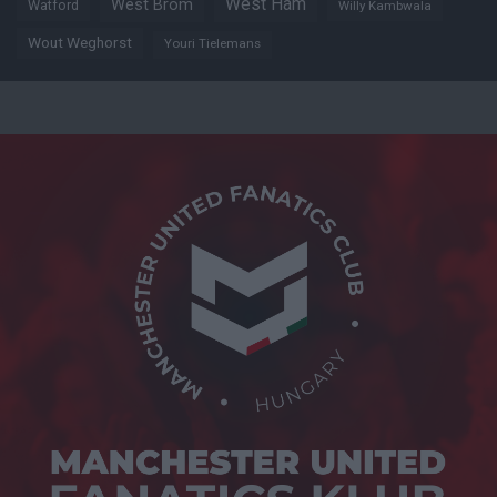
West Ham
West Brom
Watford
Willy Kambwala
Wout Weghorst
Youri Tielemans