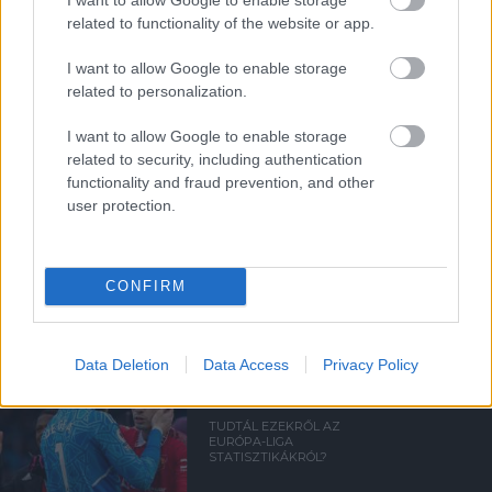
related to functionality of the website or app.
Kapcsolódó hírek
I want to allow Google to enable storage
related to personalization.
ÉRDEKESSÉGEK
I want to allow Google to enable storage
related to security, including authentication
functionality and fraud prevention, and other
user protection.
A UNITED VEZET A 2022/23-
AS GYŐZELMEK
TEKINTETÉBEN
CONFIRM
Data Deletion
Data Access
Privacy Policy
TUDTÁL EZEKRŐL AZ
EURÓPA-LIGA
STATISZTIKÁKRÓL?