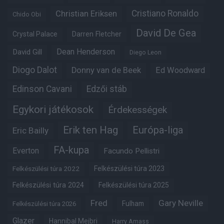
Christian Eriksen
Cristiano Ronaldo
Chido Obi
David De Gea
Crystal Palace
Darren Fletcher
Dean Henderson
David Gill
Diego Leon
Diogo Dalot
Donny van de Beek
Ed Woodward
Edinson Cavani
Edzői stáb
Egykori játékosok
Érdekességek
Erik ten Hag
Európa-liga
Eric Bailly
FA-kupa
Everton
Facundo Pellistri
Felkészülési túra 2022
Felkészülési túra 2023
Felkészülési túra 2024
Felkészülési túra 2025
Fred
Gary Neville
Fulham
Felkészülési túra 2026
Glazer
Hannibal Mejbri
Harry Amass