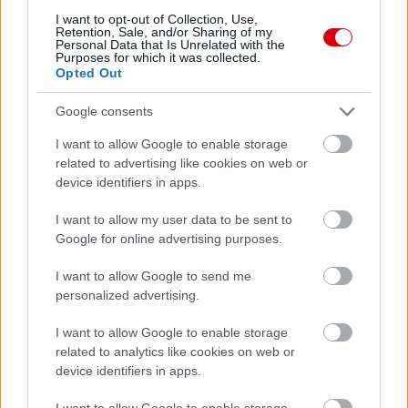
I want to opt-out of Collection, Use,
Retention, Sale, and/or Sharing of my
0 nap 3 óra 11 perc 46 másodperc
Personal Data that Is Unrelated with the
Purposes for which it was collected.
Opted Out
Leeds United
vs
Manchester United
2026-08-12 20:30
Google consents
AC Milan
vs
Manchester United
2026-08-15 18:00
I want to allow Google to enable storage
related to advertising like cookies on web or
ELŐZŐ MÉRKŐZÉSEK
device identifiers in apps.
I want to allow my user data to be sent to
Támogatás
Google for online advertising purposes.
I want to allow Google to send me
personalized advertising.
Támogasd adományoddal
a ManUtdFanatics.hu működését!
I want to allow Google to enable storage
related to analytics like cookies on web or
device identifiers in apps.
I want to allow Google to enable storage