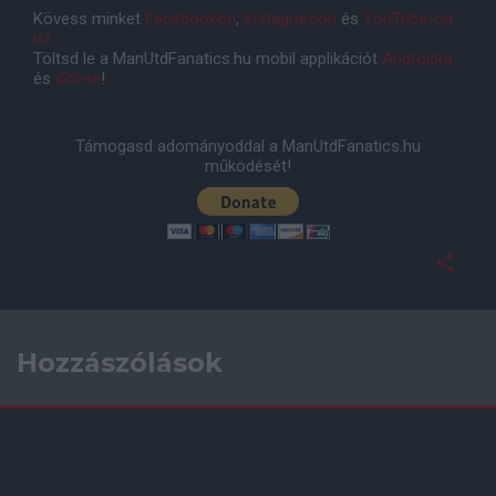
Kövess minket
Facebookon
,
Instagramon
és
YouTube-on
is!
Töltsd le a ManUtdFanatics.hu mobil applikációt
Androidra
és
iOS-re
!
Támogasd adományoddal a ManUtdFanatics.hu
működését!
Hozzászólások