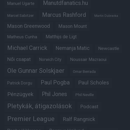
Manutdfanatics.hu
Manuel Ugarte
Marcus Rashford
Marcel Sabitzer
Martin Dubravka
Mason Greenwood
Mason Mount
Matheus Cunha
Matthijs de Ligt
Michael Carrick
Nemanja Matic
Newcastle
Női csapat
Noussair Mazraoui
Norwich City
Ole Gunnar Solskjaer
Omar Berrada
Paul Pogba
Paul Scholes
Patrick Dorgu
Phil Jones
Pénzügyek
Phil Neville
Pletykák, átigazolások
Podcast
Premier League
Ralf Rangnick