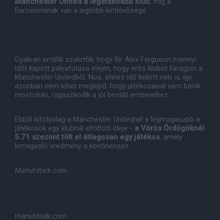
Manchester United a legstabilabb klub
, míg a
Barcelonának van a legtöbb kintlévõsége.
Gyakran említik szakrtõk, hogy Sir Alex Ferguson mennyi
idõt kapott pályafutása elején, hogy erõs klubot faragjon a
Manchester Unitedbõl. Nos, ehhez idõ kellett neki is, így
azonban nem lehet meglepõ, hogy játékosaival sem bánik
mostohán, ragaszkodik a jól bevállt embereihez.
Ebbõl kifolyólag a Manchester Unitednél a legmagasabb a
játékosok egy klubnál eltöltött ideje -
a Vörös Ördögöknél
5.71 szezont tölt el átlagosan egy játékos
, amely
kimagasló eredmény a kontinensen.
Manutdtalk.com
manutdtalk.com