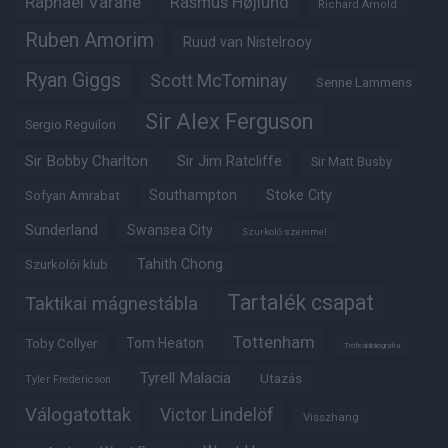
Raphaël Varane
Rasmus Højlund
Richard Arnold
Ruben Amorim
Ruud van Nistelrooy
Ryan Giggs
Scott McTominay
Senne Lammens
Sir Alex Ferguson
Sergio Reguilon
Sir Bobby Charlton
Sir Jim Ratcliffe
Sir Matt Busby
Southampton
Stoke City
Sofyan Amrabat
Sunderland
Swansea City
Szurkoló szemmel
Tahith Chong
Szurkolói klub
Tartalék csapat
Taktikai mágnestábla
Tottenham
Tom Heaton
Toby Collyer
Trófeabibliográfia
Tyrell Malacia
Utazás
Tyler Fredericson
Válogatottak
Victor Lindelöf
Visszhang