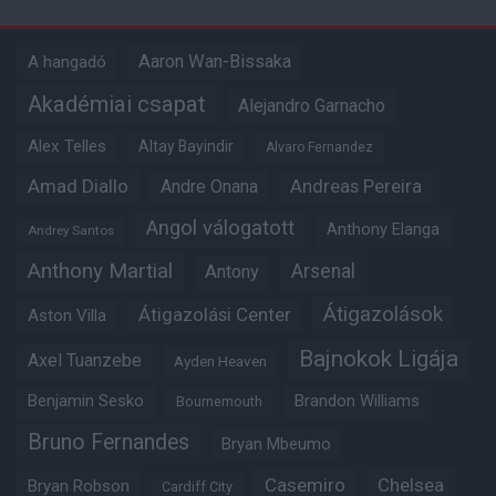
Aaron Wan-Bissaka
A hangadó
Akadémiai csapat
Alejandro Garnacho
Alex Telles
Altay Bayindir
Alvaro Fernandez
Amad Diallo
Andre Onana
Andreas Pereira
Angol válogatott
Anthony Elanga
Andrey Santos
Anthony Martial
Arsenal
Antony
Átigazolások
Átigazolási Center
Aston Villa
Bajnokok Ligája
Axel Tuanzebe
Ayden Heaven
Benjamin Sesko
Brandon Williams
Bournemouth
Bruno Fernandes
Bryan Mbeumo
Casemiro
Chelsea
Bryan Robson
Cardiff City