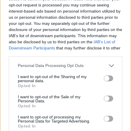
opt-out request is processed you may continue seeing
interest-based ads based on personal information utilized by
us or personal information disclosed to third parties prior to
your opt-out. You may separately opt-out of the further
disclosure of your personal information by third parties on the
IAB’s list of downstream participants. This information may
also be disclosed by us to third parties on the
IAB’s List of
Downstream Participants
that may further disclose it to other
third parties.
Please note that this website/app uses one or more Google
Personal Data Processing Opt Outs
services and may gather and store information including but
Meccs Center
not limited to your visit or usage behaviour. You may click to
I want to opt-out of the Sharing of my
personal data.
grant or deny consent to Google and its third-party tags to
Opted In
use your data for below specified purposes in below Google
consent section.
I want to opt-out of the Sale of my
Paris Saint-Germain
vs
Personal Data.
Opted In
Manchester United
I want to opt-out of processing my
Felkészülési szezon 4. mérkőzés
Personal Data for Targeted Advertising.
Nya Ullevi, Göteborg
Opted In
2026-08-08 17:00