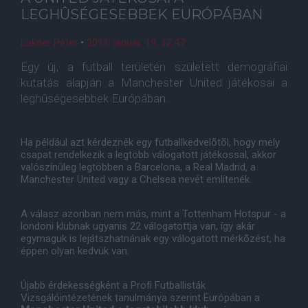
LEGHÛSÉGESEBBEK EURÓPÁBAN
Lakner Péter
•
2011. január. 19. 12:47
Egy új, a futball területén született demográfiai
kutatás alapján a Manchester United játékosai a
leghûségesebbek Európában.
Ha például azt kérdeznék egy futballkedvelõtõl, hogy mely
csapat rendelkezik a legtöbb válogatott játékossal, akkor
valószínûleg legtöbben a Barcelona, a Real Madrid, a
Manchester United vagy a Chelsea nevét említenék.
A válasz azonban nem más, mint a Tottenham Hotspur - a
londoni klubnak ugyanis 22 válogatottja van, így akár
egymaguk is lejátszhatnának egy válogatott mérkõzést, ha
éppen olyan kedvük van.
Újabb érdekességként a Profi Futballisták
Vizsgálóintézetének tanulmánya szerint Európában a