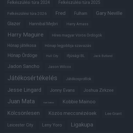
Felkészülési túra 2024
Felkészülési túra 2025
Fred
Gary Neville
Fulham
Felkészülési túra 2026
Glazer
Hannibal Mejbri
Harry Amass
Harry Maguire
Híres magyar Vörös Ördögök
Hónap játékosa
Hónap legjobbja szavazás
Hónap Ördöge
Ifjúsági BL
Hull City
Jack Butland
Jadon Sancho
Jason Wilcox
Játékosértékelés
Játékosprofilok
Jesse Lingard
Jonny Evans
Joshua Zirkzee
Juan Mata
Kobbie Mainoo
Karl Darlow
Kölcsönlesen
Közös meccsnézések
Lee Grant
Ligakupa
Leny Yoro
Leicester City