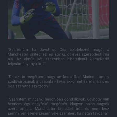
"Szeretném, ha David de Gea elkötelezné magát a
Manchester Unitedhez, és egy új, öt éves szerzõdést írna
alá. Az elmúlt két szezonban hihetetlenül kiemelkedõ
teljesítményt nyújtott."
"De azt is megértem, hogy amikor a Real Madrid - amely
szülõvárosának a csapata - hívja, akkor nehéz ellenállni, és
oda szeretne szerzõdni."
"Szerintem mindenki hasonlóan gondolkodik, úgyhogy van
bennem egy nagyfokú megértés. Nagyon hálás vagyok
azért, amit a Manchester Unitedért tett, és nem lesz
semmilyen ellenérzésem vele szemben, ha netán távozna."