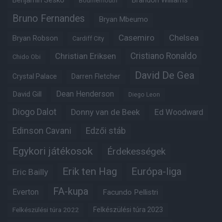
Benjamin Sesko
Brandon Williams
Bournemouth
Bruno Fernandes
Bryan Mbeumo
Casemiro
Chelsea
Bryan Robson
Cardiff City
Christian Eriksen
Cristiano Ronaldo
Chido Obi
David De Gea
Crystal Palace
Darren Fletcher
Dean Henderson
David Gill
Diego Leon
Diogo Dalot
Donny van de Beek
Ed Woodward
Edinson Cavani
Edzői stáb
Egykori játékosok
Érdekességek
Erik ten Hag
Európa-liga
Eric Bailly
FA-kupa
Everton
Facundo Pellistri
Felkészülési túra 2022
Felkészülési túra 2023