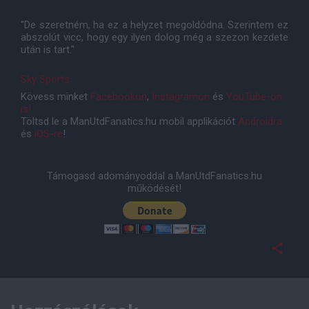
"De szeretném, ha ez a helyzet megoldódna. Szerintem ez
abszolút vicc, hogy egy ilyen dolog még a szezon kezdete
után is tart."
Sky Sports
Kövess minket
Facebookon
,
Instagramon
és
YouTube-on
is!
Töltsd le a ManUtdFanatics.hu mobil applikációt
Androidra
és
iOS-re
!
Támogasd adományoddal a ManUtdFanatics.hu
működését!