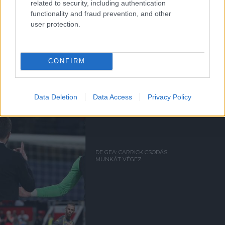
related to security, including authentication
functionality and fraud prevention, and other
user protection.
CONFIRM
Kapcsolódó hírek
DAVID DE GEA
Data Deletion
Data Access
Privacy Policy
DE GEA: CARRICK CSODÁS
MUNKÁT VÉGEZ