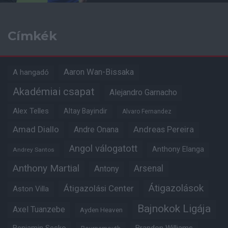
Címkék
Aaron Wan-Bissaka
A hangadó
Akadémiai csapat
Alejandro Garnacho
Alex Telles
Altay Bayindir
Alvaro Fernandez
Amad Diallo
Andre Onana
Andreas Pereira
Angol válogatott
Anthony Elanga
Andrey Santos
Anthony Martial
Arsenal
Antony
Átigazolások
Átigazolási Center
Aston Villa
Bajnokok Ligája
Axel Tuanzebe
Ayden Heaven