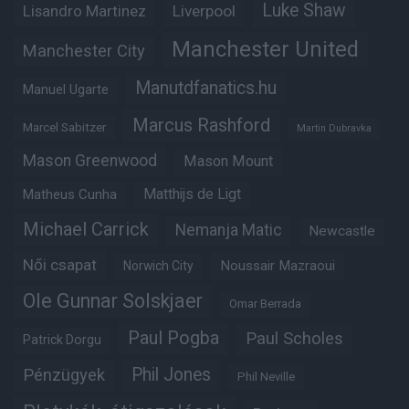
Luke Shaw
Lisandro Martinez
Liverpool
Manchester United
Manchester City
Manutdfanatics.hu
Manuel Ugarte
Marcus Rashford
Marcel Sabitzer
Martin Dubravka
Mason Greenwood
Mason Mount
Matheus Cunha
Matthijs de Ligt
Michael Carrick
Nemanja Matic
Newcastle
Női csapat
Noussair Mazraoui
Norwich City
Ole Gunnar Solskjaer
Omar Berrada
Paul Pogba
Paul Scholes
Patrick Dorgu
Phil Jones
Pénzügyek
Phil Neville