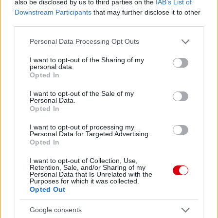
also be disclosed by us to third parties on the
IAB’s List of
Downstream Participants
that may further disclose it to other
third parties.
Please note that this website/app uses one or more Google
Personal Data Processing Opt Outs
services and may gather and store information including but
not limited to your visit or usage behaviour. You may click to
I want to opt-out of the Sharing of my
personal data.
grant or deny consent to Google and its third-party tags to
Opted In
use your data for below specified purposes in below Google
consent section.
I want to opt-out of the Sale of my
Personal Data.
Opted In
I want to opt-out of processing my
Personal Data for Targeted Advertising.
Opted In
I want to opt-out of Collection, Use,
Retention, Sale, and/or Sharing of my
Personal Data that Is Unrelated with the
Purposes for which it was collected.
Meccs Center
Opted Out
Google consents