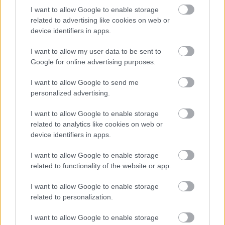
Leeds United
vs
Manchester
I want to allow Google to enable storage
related to advertising like cookies on web or
United
device identifiers in apps.
Felkészülési szezon 5. mérkőzés
I want to allow my user data to be sent to
Croke Park, Dublin
2026-08-12 20:30
Google for online advertising purposes.
I want to allow Google to send me
3 nap 5 óra 52 perc 16 másodperc
personalized advertising.
AC Milan
vs
Manchester United
2026-08-15 18:00
I want to allow Google to enable storage
related to analytics like cookies on web or
device identifiers in apps.
ELŐZŐ MÉRKŐZÉSEK
I want to allow Google to enable storage
related to functionality of the website or app.
Támogatás
I want to allow Google to enable storage
related to personalization.
Támogasd adományoddal
a ManUtdFanatics.hu működését!
I want to allow Google to enable storage