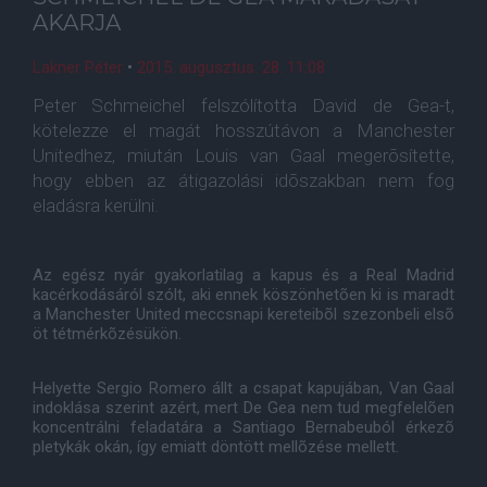
AKARJA
Lakner Péter
•
2015. augusztus. 28. 11:08
Peter Schmeichel felszólította David de Gea-t,
kötelezze el magát hosszútávon a Manchester
Unitedhez, miután Louis van Gaal megerõsítette,
hogy ebben az átigazolási idõszakban nem fog
eladásra kerülni.
Az egész nyár gyakorlatilag a kapus és a Real Madrid
kacérkodásáról szólt, aki ennek köszönhetõen ki is maradt
a Manchester United meccsnapi kereteibõl szezonbeli elsõ
öt tétmérkõzésükön.
Helyette Sergio Romero állt a csapat kapujában, Van Gaal
indoklása szerint azért, mert De Gea nem tud megfelelõen
koncentrálni feladatára a Santiago Bernabeuból érkezõ
pletykák okán, így emiatt döntött mellõzése mellett.