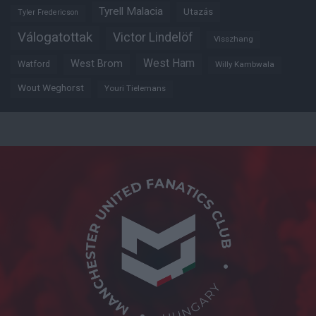
Tyrell Malacia
Utazás
Tyler Fredericson
Válogatottak
Victor Lindelöf
Visszhang
West Ham
West Brom
Watford
Willy Kambwala
Wout Weghorst
Youri Tielemans