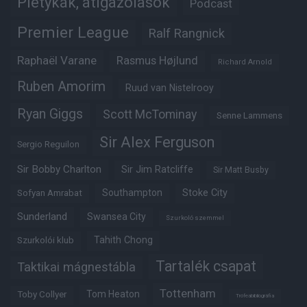
Pletykák, átigazolások
Podcast
Premier League
Ralf Rangnick
Raphaël Varane
Rasmus Højlund
Richard Arnold
Ruben Amorim
Ruud van Nistelrooy
Ryan Giggs
Scott McTominay
Senne Lammens
Sir Alex Ferguson
Sergio Reguilon
Sir Bobby Charlton
Sir Jim Ratcliffe
Sir Matt Busby
Southampton
Stoke City
Sofyan Amrabat
Sunderland
Swansea City
Szurkoló szemmel
Tahith Chong
Szurkolói klub
Tartalék csapat
Taktikai mágnestábla
Tottenham
Tom Heaton
Toby Collyer
Trófeabibliográfia