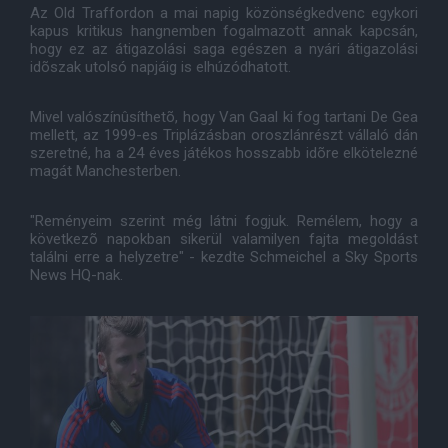
Az Old Traffordon a mai napig közönségkedvenc egykori
kapus kritikus hangnemben fogalmazott annak kapcsán,
hogy ez az átigazolási saga egészen a nyári átigazolási
idõszak utolsó napjáig is elhúzódhatott.
Mivel valószínûsíthetõ, hogy Van Gaal ki fog tartani De Gea
mellett, az 1999-es Triplázásban oroszlánrészt vállaló dán
szeretné, ha a 24 éves játékos hosszabb idõre elkötelezné
magát Manchesterben.
"Reményeim szerint még látni fogjuk. Remélem, hogy a
következõ napokban sikerül valamilyen fajta megoldást
találni erre a helyzetre" - kezdte Schmeichel a Sky Sports
News HQ-nak.