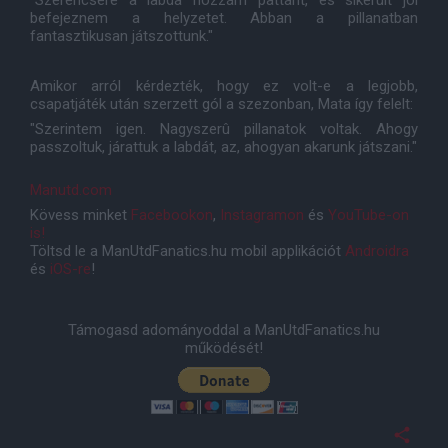
"Szerencsére a labda hozzám pattant, és sikerült jól
befejeznem a helyzetet. Abban a pillanatban
fantasztikusan játszottunk."
Amikor arról kérdezték, hogy ez volt-e a legjobb,
csapatjáték után szerzett gól a szezonban, Mata így felelt:
"Szerintem igen. Nagyszerû pillanatok voltak. Ahogy
passzoltuk, járattuk a labdát, az, ahogyan akarunk játszani."
Manutd.com
Kövess minket
Facebookon
,
Instagramon
és
YouTube-on
is!
Töltsd le a ManUtdFanatics.hu mobil applikációt
Androidra
és
iOS-re
!
Támogasd adományoddal a ManUtdFanatics.hu
működését!