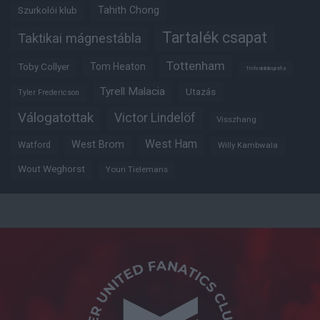
Tahith Chong
Szurkolói klub
Tartalék csapat
Taktikai mágnestábla
Tottenham
Tom Heaton
Toby Collyer
Trófeabibliográfia
Tyrell Malacia
Utazás
Tyler Fredericson
Válogatottak
Victor Lindelöf
Visszhang
West Ham
West Brom
Watford
Willy Kambwala
Wout Weghorst
Youri Tielemans