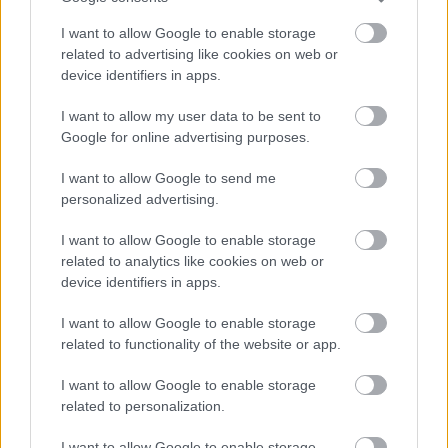
Meccs Center
I want to allow Google to enable storage
related to advertising like cookies on web or
device identifiers in apps.
Paris Saint-Germain
vs
I want to allow my user data to be sent to
Manchester United
Google for online advertising purposes.
Felkészülési szezon 4. mérkőzés
I want to allow Google to send me
Nya Ullevi, Göteborg
2026-08-08 17:00
personalized advertising.
I want to allow Google to enable storage
1 nap 0 óra 22 perc 26 másodperc
related to analytics like cookies on web or
device identifiers in apps.
Leeds United
vs
Manchester United
2026-08-12 20:30
I want to allow Google to enable storage
AC Milan
vs
Manchester United
2026-08-15 18:00
related to functionality of the website or app.
I want to allow Google to enable storage
ELŐZŐ MÉRKŐZÉSEK
related to personalization.
I want to allow Google to enable storage