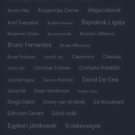
Átigazolások
Átigazolási Center
Aston Villa
Bajnokok Ligája
Axel Tuanzebe
Ayden Heaven
Benjamin Sesko
Brandon Williams
Bournemouth
Bruno Fernandes
Bryan Mbeumo
Casemiro
Chelsea
Bryan Robson
Cardiff City
Christian Eriksen
Cristiano Ronaldo
Chido Obi
David De Gea
Crystal Palace
Darren Fletcher
Dean Henderson
David Gill
Diego Leon
Diogo Dalot
Donny van de Beek
Ed Woodward
Edinson Cavani
Edzői stáb
Egykori játékosok
Érdekességek