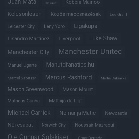
Juan Mata
Kobbie Mainoo
Karl Darlow
Kölcsönlesen
Közös meccsnézések
Lee Grant
Ligakupa
Leny Yoro
Leicester City
Luke Shaw
Lisandro Martinez
Liverpool
Manchester United
Manchester City
Manutdfanatics.hu
Manuel Ugarte
Marcus Rashford
Marcel Sabitzer
Martin Dubravka
Mason Greenwood
Mason Mount
Matheus Cunha
Matthijs de Ligt
Michael Carrick
Nemanja Matic
Newcastle
Női csapat
Noussair Mazraoui
Norwich City
Ole Gunnar Solskjaer
Omar Berrada