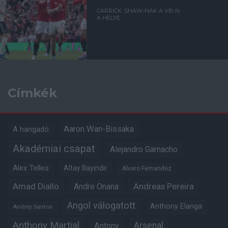
CARRICK: SHAW-NAK A VB-N
A HELYE
Címkék
Aaron Wan-Bissaka
A hangadó
Akadémiai csapat
Alejandro Garnacho
Alex Telles
Altay Bayindir
Alvaro Fernandez
Amad Diallo
Andre Onana
Andreas Pereira
Angol válogatott
Anthony Elanga
Andrey Santos
Anthony Martial
Arsenal
Antony