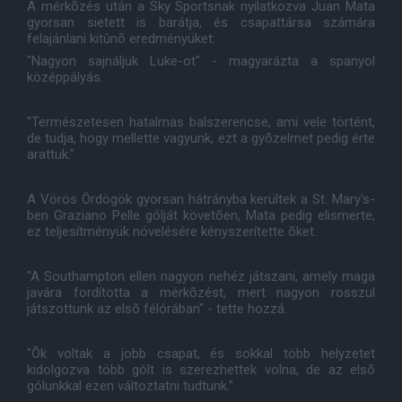
A mérkõzés után a Sky Sportsnak nyilatkozva Juan Mata
gyorsan sietett is barátja, és csapattársa számára
felajánlani kitûnõ eredményüket:
"Nagyon sajnáljuk Luke-ot" - magyarázta a spanyol
középpályás.
"Természetesen hatalmas balszerencse, ami vele történt,
de tudja, hogy mellette vagyunk, ezt a gyõzelmet pedig érte
arattuk."
A Vörös Ördögök gyorsan hátrányba kerültek a St. Mary's-
ben Graziano Pelle gólját követõen, Mata pedig elismerte,
ez teljesítményük növelésére kényszerítette õket.
"A Southampton ellen nagyon nehéz játszani, amely maga
javára fordította a mérkõzést, mert nagyon rosszul
játszottunk az elsõ félórában" - tette hozzá.
"Õk voltak a jobb csapat, és sokkal több helyzetet
kidolgozva több gólt is szerezhettek volna, de az elsõ
gólunkkal ezen változtatni tudtunk."