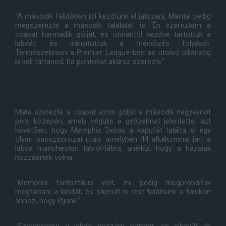
"A második félidõben jól kezdtünk el játszani, Martial pedig
megszerezte a második találatát is. Én szereztem a
csapat harmadik gólját, és onnantól kezdve tartottuk a
labdát, és irányítottuk a mérkõzés folyását.
Természetesen a Premier League-ben az utolsó pillanatig
ki kell tartanod, ha pontokat akarsz szerezni."
Mata szerezte a csapat azon gólját a második negyvenöt
perc közepén, amely végülis a gyõzelmet jelentette, azt
követõen, hogy Memphis Depay a kapufát találta el egy
olyan passzsorozat után, amelyben 44 alkalommal járt a
labda manchesteri lábról-lábra, anélkül, hogy a hazaiak
hozzáértek volna.
"Memphis fantsztikus volt, mi pedig megpróbáltuk
megtartani a labdát, és sikerült is rést találnunk a falukon
ahhoz, hogy lõjünk."