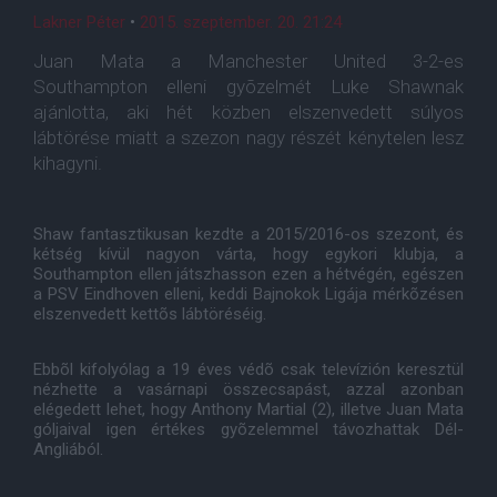
Lakner Péter
•
2015. szeptember. 20. 21:24
Juan Mata a Manchester United 3-2-es
Southampton elleni gyõzelmét Luke Shawnak
ajánlotta, aki hét közben elszenvedett súlyos
lábtörése miatt a szezon nagy részét kénytelen lesz
kihagyni.
Shaw fantasztikusan kezdte a 2015/2016-os szezont, és
kétség kívül nagyon várta, hogy egykori klubja, a
Southampton ellen játszhasson ezen a hétvégén, egészen
a PSV Eindhoven elleni, keddi Bajnokok Ligája mérkõzésen
elszenvedett kettõs lábtöréséig.
Ebbõl kifolyólag a 19 éves védõ csak televízión keresztül
nézhette a vasárnapi összecsapást, azzal azonban
elégedett lehet, hogy Anthony Martial (2), illetve Juan Mata
góljaival igen értékes gyõzelemmel távozhattak Dél-
Angliából.