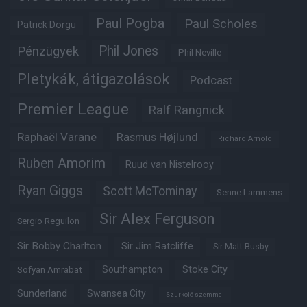
Paul Pogba
Paul Scholes
Patrick Dorgu
Phil Jones
Pénzügyek
Phil Neville
Pletykák, átigazolások
Podcast
Premier League
Ralf Rangnick
Raphaël Varane
Rasmus Højlund
Richard Arnold
Ruben Amorim
Ruud van Nistelrooy
Ryan Giggs
Scott McTominay
Senne Lammens
Sir Alex Ferguson
Sergio Reguilon
Sir Bobby Charlton
Sir Jim Ratcliffe
Sir Matt Busby
Southampton
Stoke City
Sofyan Amrabat
Sunderland
Swansea City
Szurkoló szemmel