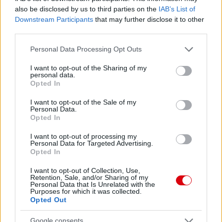
also be disclosed by us to third parties on the
IAB’s List of
Downstream Participants
that may further disclose it to other
third parties.
Please note that this website/app uses one or more Google
Personal Data Processing Opt Outs
services and may gather and store information including but
not limited to your visit or usage behaviour. You may click to
I want to opt-out of the Sharing of my
personal data.
grant or deny consent to Google and its third-party tags to
Opted In
use your data for below specified purposes in below Google
consent section.
I want to opt-out of the Sale of my
Personal Data.
Opted In
I want to opt-out of processing my
Personal Data for Targeted Advertising.
Opted In
I want to opt-out of Collection, Use,
Retention, Sale, and/or Sharing of my
Personal Data that Is Unrelated with the
Purposes for which it was collected.
Opted Out
Google consents