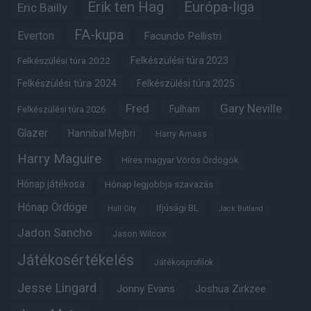
Erik ten Hag
Európa-liga
Eric Bailly
FA-kupa
Everton
Facundo Pellistri
Felkészülési túra 2022
Felkészülési túra 2023
Felkészülési túra 2024
Felkészülési túra 2025
Fred
Gary Neville
Fulham
Felkészülési túra 2026
Glazer
Hannibal Mejbri
Harry Amass
Harry Maguire
Híres magyar Vörös Ördögök
Hónap játékosa
Hónap legjobbja szavazás
Hónap Ördöge
Ifjúsági BL
Hull City
Jack Butland
Jadon Sancho
Jason Wilcox
Játékosértékelés
Játékosprofilok
Jesse Lingard
Jonny Evans
Joshua Zirkzee