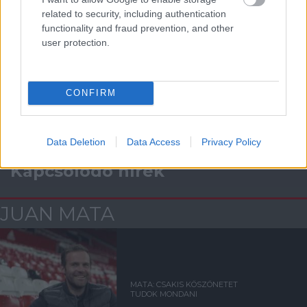
Támogatás
related to security, including authentication
functionality and fraud prevention, and other
user protection.
Támogasd adományoddal
a ManUtdFanatics.hu működését!
CONFIRM
Data Deletion
Data Access
Privacy Policy
Kapcsolódó hírek
JUAN MATA
MATA: CSAKIS KÖSZÖNETET
TUDOK MONDANI