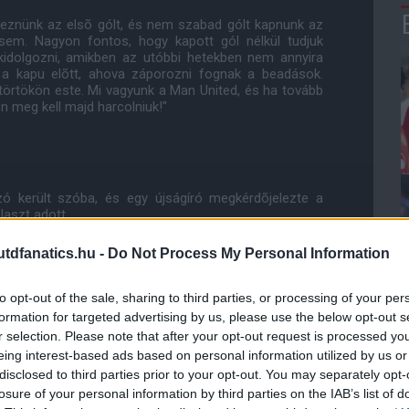
reznünk az elsõ gólt, és nem szabad gólt kapnunk az
sem. Nagyon fontos, hogy kapott gól nélkül tudjuk
kidolgozni, amikben az utóbbi hetekben nem annyira
z a kapu elõtt, ahova záporozni fognak a beadások.
örtökön este. Mi vagyunk a Man United, és ha tovább
n meg kell majd harcolniuk!"
ozó került szóba, és egy újságíró megkérdõjelezte a
laszt adott.
dfanatics.hu -
Do Not Process My Personal Information
és gyõzni akarunk" - tette hozzá.
to opt-out of the sale, sharing to third parties, or processing of your per
unk most majd szembe nézni, akik nagyon jó formában
formation for targeted advertising by us, please use the below opt-out s
 hogy ne akarnánk harcolni, vagy gyõzni, úgyhogy
r selection. Please note that after your opt-out request is processed y
et ebben a kérdésben. Mindig harcolni akarunk és
 mert mi vagyunk a Manchester United játékosai, de
eing interest-based ads based on personal information utilized by us or
tettük azt múlt héten."
disclosed to third parties prior to your opt-out. You may separately opt-
losure of your personal information by third parties on the IAB’s list of