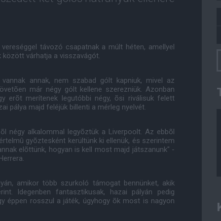
l vereséggel távozó csapatnak a múlt héten, amellyel
között várhatja a visszavágót.
 vannak annak, nem szabad gólt kapniuk, mivel az
követõen már négy gólt kellene szerezniük. Azonban
 erõt merítenek legutóbbi négy, õsi riválisuk felett
i pálya majd feléjük billenti a mérleg nyelvét.
õl négy alkalommal legyõztük a Liverpoolt. Az ebbõl
rtelmû gyõztesként kerültünk ki ellenük, és szerintem
annak elõttünk, hogyan is kell most majd játszanunk" -
errera.
yán, amikor több szurkoló támogat bennünket, akik
int. Idegenben fantasztikusak, hazai pályán pedig
gy éppen rosszul a játék, úgyhogy õk most is nagyon