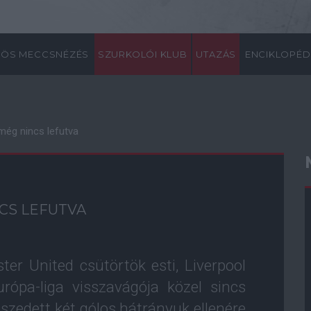
ÖS MECCSNÉZÉS
SZURKOLÓI KLUB
UTAZÁS
ENCIKLOPÉD
még nincs lefutva
CS LEFUTVA
er United csütörtök esti, Liverpool
urópa-liga visszavágója közel sincs
szedett két gólos hátrányuk ellenére