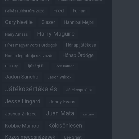
Fred
Fulham
Felkészülési túra 2026
Gary Neville
Glazer
Hannibal Mejbri
Harry Maguire
Harry Amass
Hónap játékosa
Híres magyar Vörös Ördögök
Hónap Ördöge
Hónap legjobbja szavazás
Ifjúsági BL
Hull City
Jack Butland
Jadon Sancho
Jason Wilcox
Játékosértékelés
Játékosprofilok
Jesse Lingard
Jonny Evans
Juan Mata
Joshua Zirkzee
Karl Darlow
Kölcsönlesen
Kobbie Mainoo
Közös meccsnézések
Lee Grant