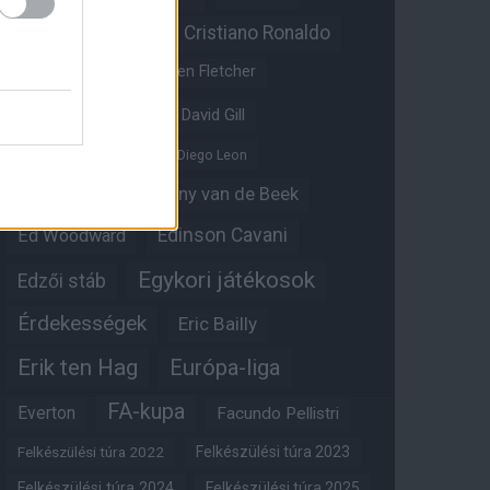
Christian Eriksen
Cristiano Ronaldo
Crystal Palace
Darren Fletcher
David De Gea
David Gill
Dean Henderson
Diego Leon
Diogo Dalot
Donny van de Beek
Edinson Cavani
Ed Woodward
Egykori játékosok
Edzői stáb
Érdekességek
Eric Bailly
Erik ten Hag
Európa-liga
FA-kupa
Everton
Facundo Pellistri
Felkészülési túra 2022
Felkészülési túra 2023
Felkészülési túra 2024
Felkészülési túra 2025