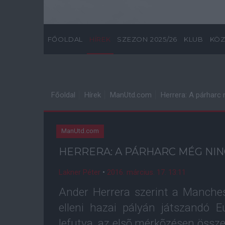
FŐOLDAL
HÍREK
SZEZON 2025/26
KLUB
KÖZ
Főoldal
Hírek
ManUtd.com
Herrera: A párharc 
ManUtd.com
HERRERA: A PÁRHARC MÉG NIN
Lakner Péter
•
2016. március. 17. 13:11
Ander Herrera szerint a Manchest
elleni hazai pályán játszandó E
lefutva, az elsõ mérkõzésen össze