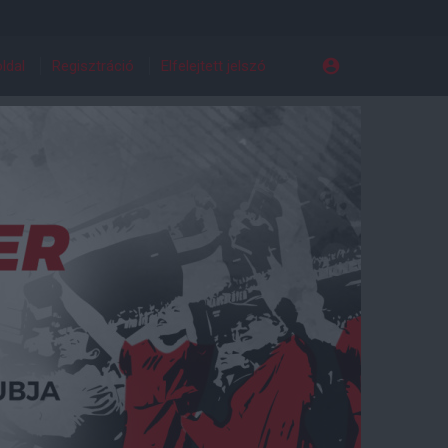
ldal
Regisztráció
Elfelejtett jelszó