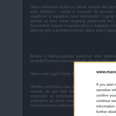
"Nem mehetünk õrülten a falnak, nekünk kell sze
elsõ félidõben - aztán a második 45 percben 
megõrizni a kapunkat, mert helyzeteket fogunk 
jártunk az élen, mivel rengeteg játékosunk les
Szeretnénk nagyon megnehezíteni a dolgukat csüt
akarnak jutni a következõ körbe, akkor azért nagyo
Amikor a Mersey-partján lejátszott elsõ találk
Unitedbõl hiányzó harciszellemet, Herrera kihívó vá
www.manut
"Nem értek egyet Önnel, mert mi mindig harcolunk 
If you wish 
"Minden mérkõzés más. Egy olyan ellenféllel fog
sensitive in
vannak, de azt ránk soha nem lehet mondani,
confirm you
szerintem az embereknek becsülniük kell mink
megnyerni az adott mérkõzést. Büszkék vagyunk,
continue se
természetesen sokkal jobban kell játszanunk, mint 
information 
further disc