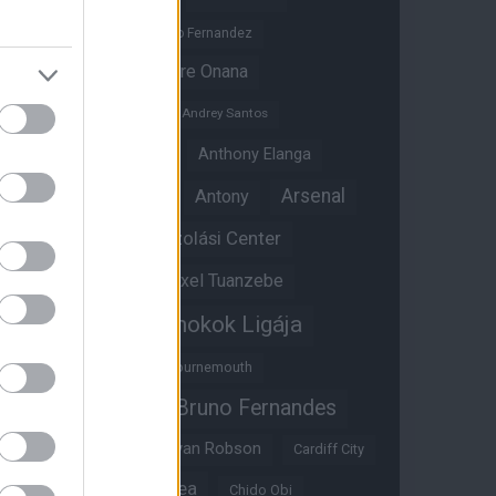
Altay Bayindir
Alvaro Fernandez
Amad Diallo
Andre Onana
Andreas Pereira
Andrey Santos
Angol válogatott
Anthony Elanga
Anthony Martial
Arsenal
Antony
Átigazolási Center
Aston Villa
Átigazolások
Axel Tuanzebe
Bajnokok Ligája
Ayden Heaven
Benjamin Sesko
Bournemouth
Bruno Fernandes
Brandon Williams
Bryan Mbeumo
Bryan Robson
Cardiff City
Casemiro
Chelsea
Chido Obi