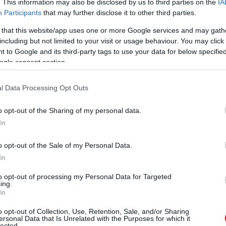
. This information may also be disclosed by us to third parties on the
IA
eményem szerint, ha játszol egy rossz mérkõzést, nem
Participants
that may further disclose it to other third parties.
 következõ kihívás elébe kell tekintened, ez a kihívás
len jön el, mind a történelem, mind pedig a szurkolók
 that this website/app uses one or more Google services and may gath
znünk, és ezzel egy idõben nem szabad kapnunk, és
"
including but not limited to your visit or usage behaviour. You may click 
 to Google and its third-party tags to use your data for below specifi
ogle consent section.
az Old Trafford közönségének fontosságát, és arról
tük gyõzni.
l Data Processing Opt Outs
ár többször sikerült ez az utóbbi idõben számunkra.
yõzzük õket, mennyire boldogok lesznek a szurkolóink,
o opt-out of the Sharing of my personal data.
nénk boldoggá és büszkévé tenni õket, mert mindig
In
t, ahol éppen játszunk."
o opt-out of the Sale of my Personal Data.
ig nagy lehetõség lesz számunkra, hogy visszaadjunk
In
s az akaratunk - gyõznünk kell csütörtökön és jó
to opt-out of processing my Personal Data for Targeted
ing.
In
ube-on is!
o opt-out of Collection, Use, Retention, Sale, and/or Sharing
droidra
és
iOS-re
!
ersonal Data that Is Unrelated with the Purposes for which it
lected.