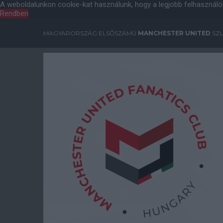
A weboldalunkon cookie-kat használunk, hogy a legjobb felhasználó
Rendben
MAGYARORSZÁG ELSŐSZÁMÚ
MANCHESTER UNITED
SZU