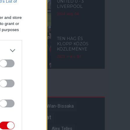
UNITED 0 - 3
B’s List of
LIVERPOOL
2024. aug. 04.
er and store
to grant or
ed purposes
TEN HAG ÉS
KLOPP KÖZÖS
KÖZLEMÉNYE
2023. márc. 04.
Címkék
Aaron Wan-Bissaka
A hangadó
Akadémiai csapat
Alejandro Garnacho
Alex Telles