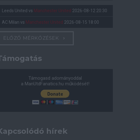
Leeds United
vs
Manchester United
2026-08-12 20:30
AC Milan
vs
Manchester United
2026-08-15 18:00
ELŐZŐ MÉRKŐZÉSEK
Támogatás
Támogasd adományoddal
a ManUtdFanatics.hu működését!
Kapcsolódó hírek