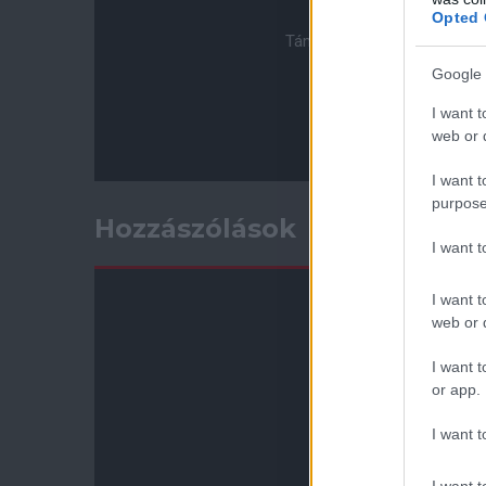
Opted 
Támogasd adományoddal a 
Google 
I want t
web or d
I want t
purpose
Hozzászólások
I want 
I want t
web or d
I want t
or app.
I want t
I want t