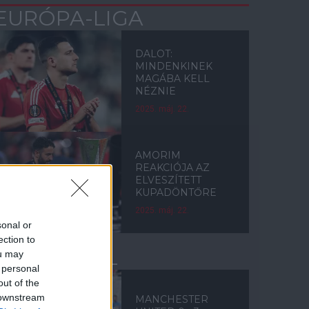
EURÓPA-LIGA
DALOT:
MINDENKINEK
MAGÁBA KELL
NÉZNIE
2025. máj. 22.
AMORIM
REAKCIÓJA AZ
ELVESZÍTETT
KUPADÖNTŐRE
2025. máj. 22.
sonal or
ection to
LIVERPOOL
ou may
 personal
out of the
 downstream
MANCHESTER