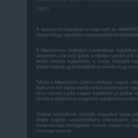
sem.
A spanyol középpályás is tagja volt az Anfieldrõ
Jürgen Klopp együttese megnyugtató körülmények 
A Manchester Unitednél maximálisan tudatában
idegenben szerzett gólok szabálya szerint ezt 
Ander Herrera kijelentette, a Vörös Ördögök nagy
aratott bajnoki gyõzelmükbõl, és reméli, hogy a haza
"Mióta a Manchester United játékosa vagyok, ötb
lejátszott két hazai mérkõzésbõl mindkétszer egyé
mi is voltunk a jobb csapat. Szerintem jó példák v
kezdte a mérkõzést megelõzõ sajtókonferencián H
"Sokkal erõsebbnek érezzük magunkat hazai pál
Anglia legjobb szurkolótábora véleményem szer
folyamatosan támogatnak minket, menjen jól, va
fontosak lesznek."