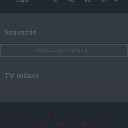
Csapat
M
RG
KG
GK
P
Szavazás
KORÁBBI SZAVAZÁSOK
TV műsor
Impresszum
Kapcsolat
Szerzői jog
Adatvédelmi irányelv
Felhasználói feltételek