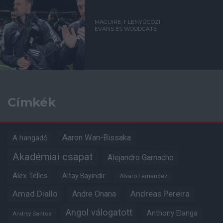
MAGUIRE-T LENYŰGÖZI
EVANS ÉS WOODGATE
Címkék
Aaron Wan-Bissaka
A hangadó
Akadémiai csapat
Alejandro Garnacho
Alex Telles
Altay Bayindir
Alvaro Fernandez
Amad Diallo
Andre Onana
Andreas Pereira
Angol válogatott
Anthony Elanga
Andrey Santos