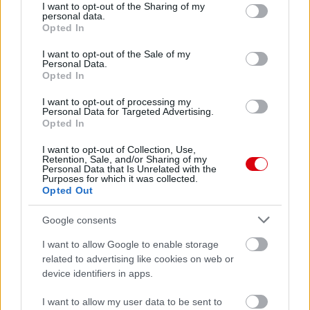
Meccs Center
not limited to your visit or usage behaviour. You may click to
I want to opt-out of the Sharing of my
personal data.
grant or deny consent to Google and its third-party tags to
Opted In
use your data for below specified purposes in below Google
consent section.
Paris Saint-Germain
vs
I want to opt-out of the Sale of my
Personal Data.
Manchester United
Opted In
I want to opt-out of processing my
Felkészülési szezon 4. mérkőzés
Personal Data for Targeted Advertising.
Nya Ullevi, Göteborg
Opted In
2026-08-08 17:00
I want to opt-out of Collection, Use,
Retention, Sale, and/or Sharing of my
0 nap 23 óra 31 perc 52 másodperc
Personal Data that Is Unrelated with the
Purposes for which it was collected.
Opted Out
Leeds United
vs
Manchester United
2026-08-12 20:30
Google consents
AC Milan
vs
Manchester United
2026-08-15 18:00
I want to allow Google to enable storage
related to advertising like cookies on web or
ELŐZŐ MÉRKŐZÉSEK
device identifiers in apps.
I want to allow my user data to be sent to
Támogatás