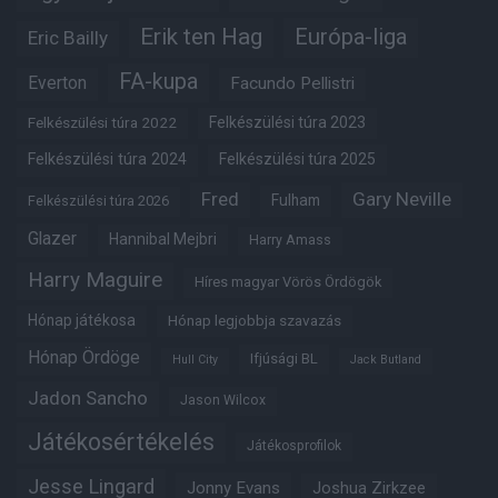
Erik ten Hag
Európa-liga
Eric Bailly
FA-kupa
Everton
Facundo Pellistri
Felkészülési túra 2022
Felkészülési túra 2023
Felkészülési túra 2024
Felkészülési túra 2025
Fred
Gary Neville
Fulham
Felkészülési túra 2026
Glazer
Hannibal Mejbri
Harry Amass
Harry Maguire
Híres magyar Vörös Ördögök
Hónap játékosa
Hónap legjobbja szavazás
Hónap Ördöge
Ifjúsági BL
Hull City
Jack Butland
Jadon Sancho
Jason Wilcox
Játékosértékelés
Játékosprofilok
Jesse Lingard
Jonny Evans
Joshua Zirkzee