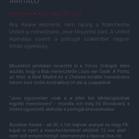
IRRITÁLÓ
Balog Attila
•
2016. május. 29. 17:54
Roy Keane elismerte, nem rajong a Manchester
United új menedzsere, Jose Mourinho iránt. A United
legendája szerint a portugál szakember nagyon
irritáló egyéniség.
Mourinhót pénteken nevezték ki a Vörös Ördögök élére
azután, hogy a klub menesztette Louis van Gaalt. A Porto,
az Inter, a Real Madrid és a Chelsea korábbi menedzsere
három évre szóló kontraktust írt alá új csapatánál.
"Jose egyszerûen csak a a jelen kor labdarúgásának
legjobb menedzsere" - mondta ezt még Ed Woodward, a
United ügyvezetõ alelnöke a portugál kinevezésekor.
Azonban Keane - aki BL-t, hét bajnoki aranyat és négy FA-
kupát is nyert a manchesterieknél eltöltött 12 éve alatt -
nem volt ennyire hízelgõ véleménnyel a Special One-ról.