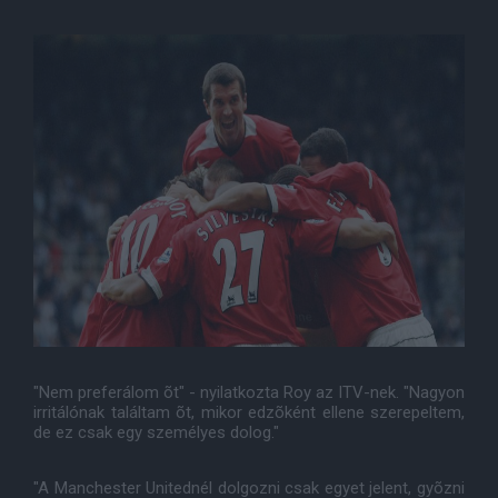
"Nem preferálom õt" - nyilatkozta Roy az ITV-nek. "Nagyon
irritálónak találtam õt, mikor edzõként ellene szerepeltem,
de ez csak egy személyes dolog."
"A Manchester Unitednél dolgozni csak egyet jelent, gyõzni