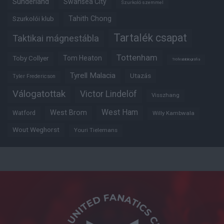
Sunderland
Swansea City
Szurkoló szemmel
Tahith Chong
Szurkolói klub
Tartalék csapat
Taktikai mágnestábla
Tottenham
Tom Heaton
Toby Collyer
Trófeabibliográfia
Tyrell Malacia
Utazás
Tyler Fredericson
Válogatottak
Victor Lindelöf
Visszhang
West Ham
West Brom
Watford
Willy Kambwala
Wout Weghorst
Youri Tielemans