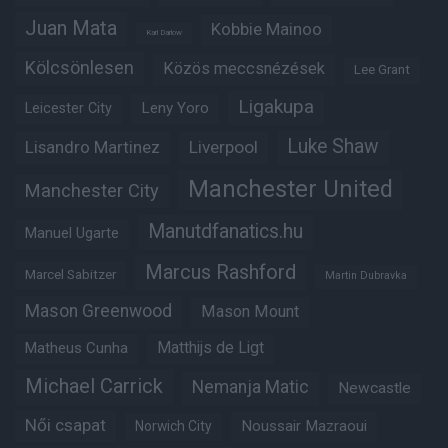
Juan Mata
Kobbie Mainoo
Karl Darlow
Kölcsönlesen
Közös meccsnézések
Lee Grant
Ligakupa
Leny Yoro
Leicester City
Luke Shaw
Lisandro Martinez
Liverpool
Manchester United
Manchester City
Manutdfanatics.hu
Manuel Ugarte
Marcus Rashford
Marcel Sabitzer
Martin Dubravka
Mason Greenwood
Mason Mount
Matheus Cunha
Matthijs de Ligt
Michael Carrick
Nemanja Matic
Newcastle
Női csapat
Noussair Mazraoui
Norwich City