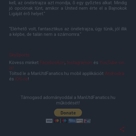
kell, az önéletrajza azt mondja, õ egy gyõztes alkat. Mindig
jó opciónak tûnt, amikor a United nem érte el a Bajnokok
Ligáját érõ helyet."
"Elérhetõ volt, fantasztikus az önéletrajza, úgy tûnik, jól illik
a képbe, de talán nem a számomra."
SkySports
Kövess minket
Facebookon
,
Instagramon
és
YouTube-on
is!
Töltsd le a ManUtdFanatics.hu mobil applikációt
Androidra
és
iOS-re
!
Támogasd adományoddal a ManUtdFanatics.hu
működését!