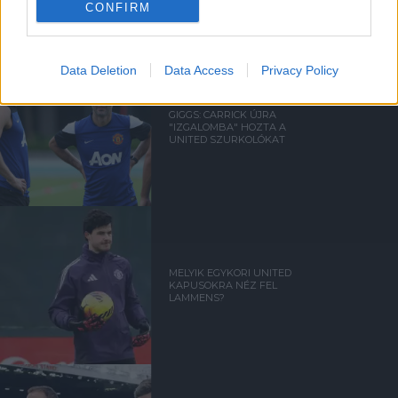
CONFIRM
Data Deletion
Data Access
Privacy Policy
GIGGS: CARRICK ÚJRA
"IZGALOMBA" HOZTA A
UNITED SZURKOLÓKAT
MELYIK EGYKORI UNITED
KAPUSOKRA NÉZ FEL
LAMMENS?