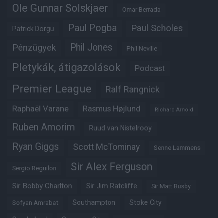
Ole Gunnar Solskjaer
Omar Berrada
Paul Pogba
Paul Scholes
Patrick Dorgu
Phil Jones
Pénzügyek
Phil Neville
Pletykák, átigazolások
Podcast
Premier League
Ralf Rangnick
Raphaël Varane
Rasmus Højlund
Richard Arnold
Ruben Amorim
Ruud van Nistelrooy
Ryan Giggs
Scott McTominay
Senne Lammens
Sir Alex Ferguson
Sergio Reguilon
Sir Bobby Charlton
Sir Jim Ratcliffe
Sir Matt Busby
Southampton
Stoke City
Sofyan Amrabat