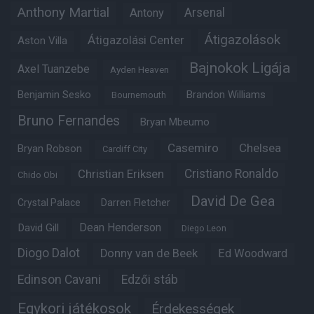
Anthony Martial
Arsenal
Antony
Átigazolások
Átigazolási Center
Aston Villa
Bajnokok Ligája
Axel Tuanzebe
Ayden Heaven
Benjamin Sesko
Brandon Williams
Bournemouth
Bruno Fernandes
Bryan Mbeumo
Casemiro
Chelsea
Bryan Robson
Cardiff City
Christian Eriksen
Cristiano Ronaldo
Chido Obi
David De Gea
Crystal Palace
Darren Fletcher
Dean Henderson
David Gill
Diego Leon
Diogo Dalot
Donny van de Beek
Ed Woodward
Edinson Cavani
Edzői stáb
Egykori játékosok
Érdekességek