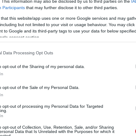
. This information may also be disclosed by us to third parties on the
IA
 José Mourinhótól."
Participants
that may further disclose it to other third parties.
 that this website/app uses one or more Google services and may gath
including but not limited to your visit or usage behaviour. You may click 
ube-on is!
 to Google and its third-party tags to use your data for below specifi
droidra
és
iOS-re
!
ogle consent section.
ManUtdFanatics.hu működését!
l Data Processing Opt Outs
o opt-out of the Sharing of my personal data.
In
o opt-out of the Sale of my Personal Data.
In
to opt-out of processing my Personal Data for Targeted
ing.
In
o opt-out of Collection, Use, Retention, Sale, and/or Sharing
ersonal Data that Is Unrelated with the Purposes for which it
lected.