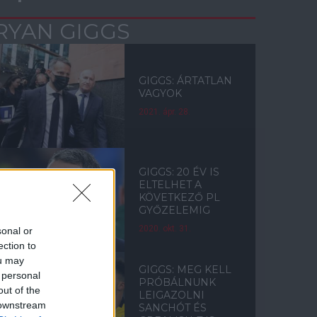
RYAN GIGGS
GIGGS: ÁRTATLAN
VAGYOK
2021. ápr. 28.
GIGGS: 20 ÉV IS
ELTELHET A
KÖVETKEZŐ PL
GYŐZELEMIG
2020. okt. 31.
sonal or
ection to
ou may
GIGGS: MEG KELL
 personal
PRÓBÁLNUNK
out of the
LEIGAZOLNI
 downstream
SANCHÓT ÉS