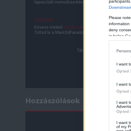
participants
tapasztalt menedzserként és átveszi az irányítást
Downstream 
Please note
SkySports
information 
Kövess minket
Facebookon
,
Instagramon
és
YouT
deny consent
Töltsd le a ManUtdFanatics.hu mobil applikációt
An
in below Go
Támogasd adományoddal a 
Persona
I want t
Opted 
I want t
Opted 
Hozzászólások
I want 
Advertis
Opted 
I want t
of my P
was col