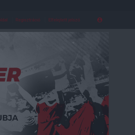
ldal
Regisztráció
Elfelejtett jelszó