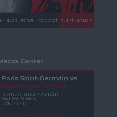
IA
BLOG
FÓRUM
PODCAST
PL TIPPVERSENY
Meccs Center
Paris Saint-Germain
vs
Manchester United
Felkészülési szezon 4. mérkőzés
Nya Ullevi, Göteborg
2026-08-08 17:00
2 nap 14 óra 54 perc 30 másodperc