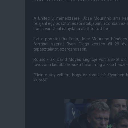
A United új menedzsere, José Mourinho arra kés
felajánl egy posztot edzõi stábjában, azonban a
Louis van Gaal irányítása alatt töltött be.
Ezt a posztot Rui Faria, José Mourinho hûsége
forrásai szerint Ryan Giggs készen áll 29 év
tapasztalatot szerezhessen.
Round - aki David Moyes segítõje volt a skót old t
távozása késõbb hosszú távon még a klub hasznár
"Eleinte úgy véltem, hogy ez rossz hír. Ryanben
klubról."