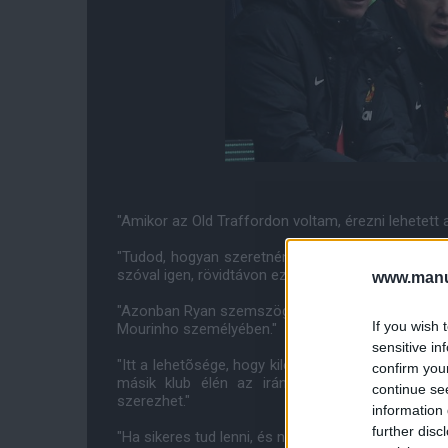
"Amikor az Old Traffordon voltam, érezni lehetett a
"Tudod, hogyan szeretnének játszani, érted a filo
szóval igen, rövidtávon ez káros lehet."
www.manut
"Azonban Ryan szemszögébõl nézve, nem neki szán
If you wish 
Mourinho személyében."
sensitive in
"Itt a lehetõsége, hogy kilépjen a Manchester Uni
confirm you
másik klub élén az irányítást, dolgozhat azon
continue se
szerezhet."
information 
further disc
"Ha sikeres tud lenni, és nagyon bízom benne, hogy 