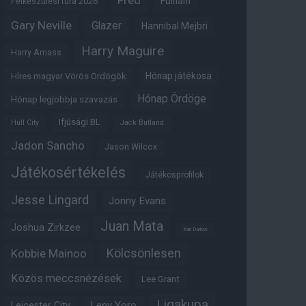
Fred
Fulham
Felkészülési túra 2026
Gary Neville
Glazer
Hannibal Mejbri
Harry Maguire
Harry Amass
Hónap játékosa
Híres magyar Vörös Ördögök
Hónap Ördöge
Hónap legjobbja szavazás
Ifjúsági BL
Hull City
Jack Butland
Jadon Sancho
Jason Wilcox
Játékosértékelés
Játékosprofilok
Jesse Lingard
Jonny Evans
Juan Mata
Joshua Zirkzee
Karl Darlow
Kölcsönlesen
Kobbie Mainoo
Közös meccsnézések
Lee Grant
Ligakupa
Leny Yoro
Leicester City