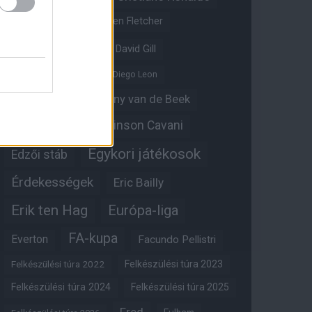
Crystal Palace
Darren Fletcher
David De Gea
David Gill
Dean Henderson
Diego Leon
Diogo Dalot
Donny van de Beek
Edinson Cavani
Ed Woodward
Egykori játékosok
Edzői stáb
Érdekességek
Eric Bailly
Erik ten Hag
Európa-liga
FA-kupa
Everton
Facundo Pellistri
Felkészülési túra 2022
Felkészülési túra 2023
Felkészülési túra 2024
Felkészülési túra 2025