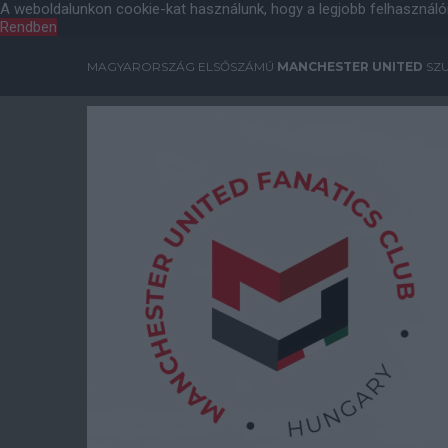
A weboldalunkon cookie-kat használunk, hogy a legjobb felhasználó
Rendben
MAGYARORSZÁG ELSŐSZÁMÚ
MANCHESTER UNITED
SZU