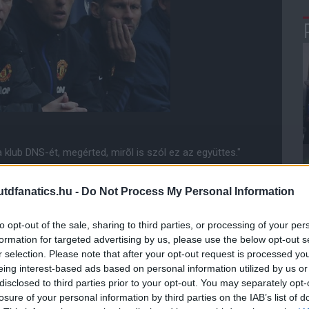
 klub DNS-ét, megérted, mirõl is szól ez az együttes."
zófiájukat és erényeiket. Ryan ennek a megtestesítõje,
dfanatics.hu -
Do Not Process My Personal Information
ták az állást, világklasszis edzõt szerzõdtetek José
to opt-out of the sale, sharing to third parties, or processing of your per
formation for targeted advertising by us, please use the below opt-out s
tedbõl és menedzser legyen a saját jogán. Átveheti egy
r selection. Please note that after your opt-out request is processed y
, hogyan legyen jó vezetõ, és edzõi tapasztalatot
eing interest-based ads based on personal information utilized by us or
disclosed to third parties prior to your opt-out. You may separately opt-
losure of your personal information by third parties on the IAB’s list of
így lesz, ki tudja, talán öt vagy hat év múlva visszatér