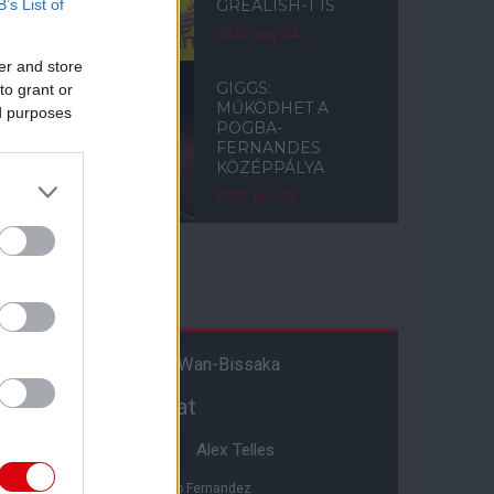
B’s List of
GREALISH-T IS
2020. aug. 04.
er and store
GIGGS:
to grant or
MŰKÖDHET A
ed purposes
POGBA-
FERNANDES
KÖZÉPPÁLYA
2020. jún. 09.
Címkék
Aaron Wan-Bissaka
A hangadó
Akadémiai csapat
Alejandro Garnacho
Alex Telles
Altay Bayindir
Alvaro Fernandez