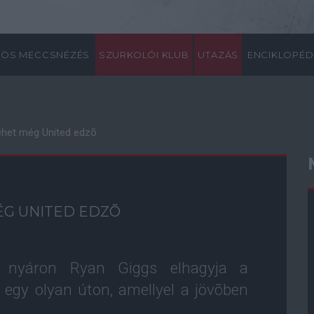
ÖS MECCSNÉZÉS
SZURKOLÓI KLUB
UTAZÁS
ENCIKLOPÉD
ehet még United edzõ
ÉG UNITED EDZÕ
 nyáron Ryan Giggs elhagyja a
a egy olyan úton, amellyel a jövõben