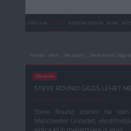
FŐOLDAL
HÍREK
SZEZON 2025/26
KLUB
KÖZ
Főoldal
Hírek
Sky Sports
Steve Round: Giggs l
Sky Sports
STEVE ROUND: GIGGS LEHET M
admin admin
•
2016. június. 30. 18:12
Steve Round szerint ha idén
Manchester Unitedet, elindíthatj
akár a klub menedzsere is lehet.