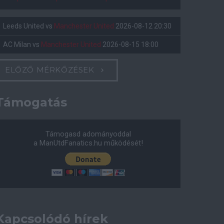
Leeds United
vs
Manchester United
2026-08-12 20:30
AC Milan
vs
Manchester United
2026-08-15 18:00
ELŐZŐ MÉRKŐZÉSEK
Támogatás
Támogasd adományoddal
a ManUtdFanatics.hu működését!
Kapcsolódó hírek