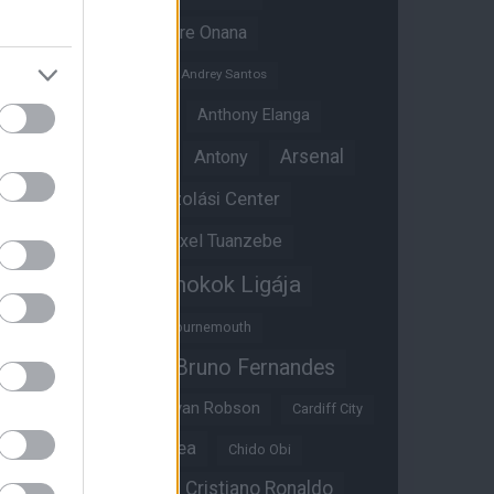
Amad Diallo
Andre Onana
Andreas Pereira
Andrey Santos
Angol válogatott
Anthony Elanga
Anthony Martial
Arsenal
Antony
Átigazolási Center
Aston Villa
Átigazolások
Axel Tuanzebe
Bajnokok Ligája
Ayden Heaven
Benjamin Sesko
Bournemouth
Bruno Fernandes
Brandon Williams
Bryan Mbeumo
Bryan Robson
Cardiff City
Casemiro
Chelsea
Chido Obi
Christian Eriksen
Cristiano Ronaldo