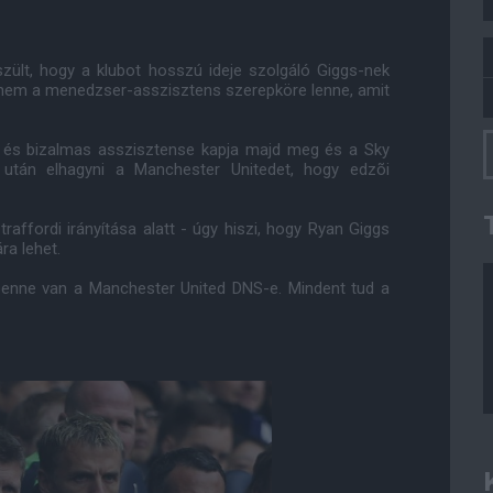
zült, hogy a klubot hosszú ideje szolgáló Giggs-nek
z nem a menedzser-asszisztens szerepköre lenne, amit
s és bizalmas asszisztense kapja majd meg és a Sky
 után elhagyni a Manchester Unitedet, hogy edzõi
raffordi irányítása alatt - úgy hiszi, hogy Ryan Giggs
a lehet.
 benne van a Manchester United DNS-e. Mindent tud a