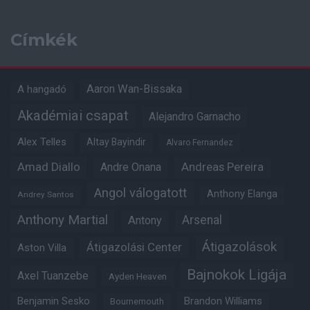
Címkék
Aaron Wan-Bissaka
A hangadó
Akadémiai csapat
Alejandro Garnacho
Alex Telles
Altay Bayindir
Alvaro Fernandez
Amad Diallo
Andre Onana
Andreas Pereira
Angol válogatott
Anthony Elanga
Andrey Santos
Anthony Martial
Arsenal
Antony
Átigazolások
Átigazolási Center
Aston Villa
Bajnokok Ligája
Axel Tuanzebe
Ayden Heaven
Benjamin Sesko
Brandon Williams
Bournemouth