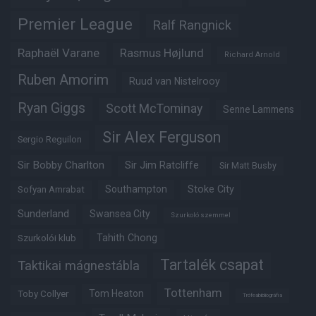
Premier League
Ralf Rangnick
Raphaël Varane
Rasmus Højlund
Richard Arnold
Ruben Amorim
Ruud van Nistelrooy
Ryan Giggs
Scott McTominay
Senne Lammens
Sir Alex Ferguson
Sergio Reguilon
Sir Bobby Charlton
Sir Jim Ratcliffe
Sir Matt Busby
Southampton
Stoke City
Sofyan Amrabat
Sunderland
Swansea City
Szurkoló szemmel
Tahith Chong
Szurkolói klub
Tartalék csapat
Taktikai mágnestábla
Tottenham
Tom Heaton
Toby Collyer
Trófeabibliográfia