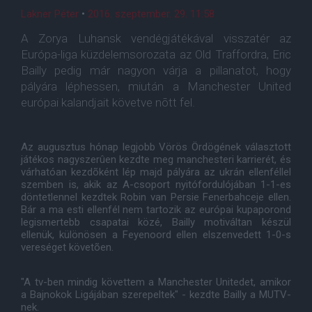
Lakner Péter
•
2016. szeptember. 29. 11:58
A Zorya Luhansk vendégjátékával visszatér az
Európa-liga küzdelemsorozata az Old Traffordra, Eric
Bailly pedig már nagyon várja a pillanatot, hogy
pályára léphessen, miután a Manchester United
európai kalandjait követve nõtt fel.
Az augusztus hónap legjobb Vörös Ördögének választott
játékos nagyszerûen kezdte meg manchesteri karrierét, és
várhatóan kezdõként lép majd pályára az ukrán ellenféllel
szemben is, akik az A-csoport nyitófordulójában 1-1-es
döntetlennel kezdtek Robin van Persie Fenerbahceje ellen.
Bár a ma esti ellenfél nem tartozik az európai kupaporond
legismertebb csapatai közé, Bailly motiváltan készül
ellenük, különösen a Feyenoord ellen elszenvedett 1-0-s
vereséget követõen.
"A tv-ben mindig követtem a Manchester Unitedet, amikor
a Bajnokok Ligájában szerepeltek" - kezdte Bailly a MUTV-
nek.