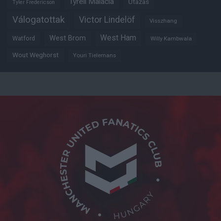
Tyrell Malacia
Utazás
Tyler Fredericson
Válogatottak
Victor Lindelöf
Visszhang
West Ham
West Brom
Watford
Willy Kambwala
Wout Weghorst
Youri Tielemans