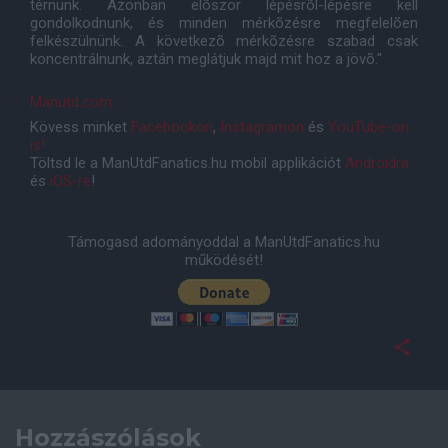
térnünk. Azonban elõször lépésrõl-lépésre kell
gondolkodnunk, és minden mérkõzésre megfelelõen
felkészülnünk. A következõ mérkõzésre szabad csak
koncentrálnunk, aztán meglátjuk majd mit hoz a jövõ."
Manutd.com
Kövess minket
Facebookon
,
Instagramon
és
YouTube-on
is!
Töltsd le a ManUtdFanatics.hu mobil applikációt
Androidra
és
iOS-re
!
Támogasd adományoddal a ManUtdFanatics.hu
működését!
Hozzászólások