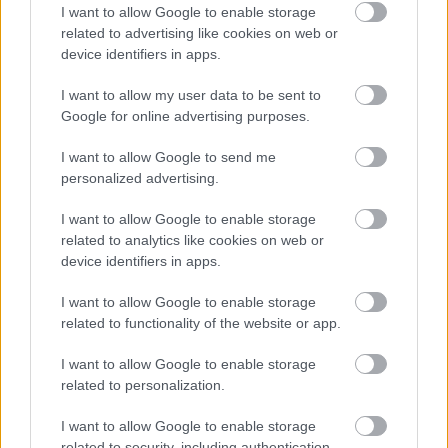
I want to allow Google to enable storage
United
related to advertising like cookies on web or
device identifiers in apps.
Felkészülési szezon 5. mérkőzés
Croke Park, Dublin
I want to allow my user data to be sent to
2026-08-12 20:30
Google for online advertising purposes.
2 nap 8 óra 59 perc 17 másodperc
I want to allow Google to send me
personalized advertising.
AC Milan
vs
Manchester United
2026-08-15 18:00
I want to allow Google to enable storage
related to analytics like cookies on web or
ELŐZŐ MÉRKŐZÉSEK
device identifiers in apps.
I want to allow Google to enable storage
related to functionality of the website or app.
Támogatás
I want to allow Google to enable storage
related to personalization.
Támogasd adományoddal
a ManUtdFanatics.hu működését!
I want to allow Google to enable storage
related to security, including authentication