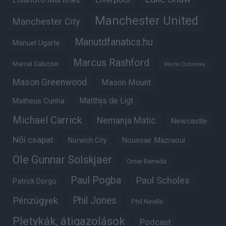
Manchester United
Manchester City
Manutdfanatics.hu
Manuel Ugarte
Marcus Rashford
Marcel Sabitzer
Martin Dubravka
Mason Greenwood
Mason Mount
Matthijs de Ligt
Matheus Cunha
Michael Carrick
Nemanja Matic
Newcastle
Női csapat
Noussair Mazraoui
Norwich City
Ole Gunnar Solskjaer
Omar Berrada
Paul Pogba
Paul Scholes
Patrick Dorgu
Phil Jones
Pénzügyek
Phil Neville
Pletykák, átigazolások
Podcast