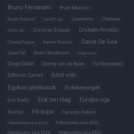
Bruno Fernandes
Bryan Mbeumo
Casemiro
Chelsea
Bryan Robson
Cardiff City
Christian Eriksen
Cristiano Ronaldo
Chido Obi
David De Gea
Crystal Palace
Darren Fletcher
Dean Henderson
David Gill
Diego Leon
Diogo Dalot
Donny van de Beek
Ed Woodward
Edinson Cavani
Edzői stáb
Egykori játékosok
Érdekességek
Erik ten Hag
Európa-liga
Eric Bailly
FA-kupa
Everton
Facundo Pellistri
Felkészülési túra 2022
Felkészülési túra 2023
Felkészülési túra 2024
Felkészülési túra 2025