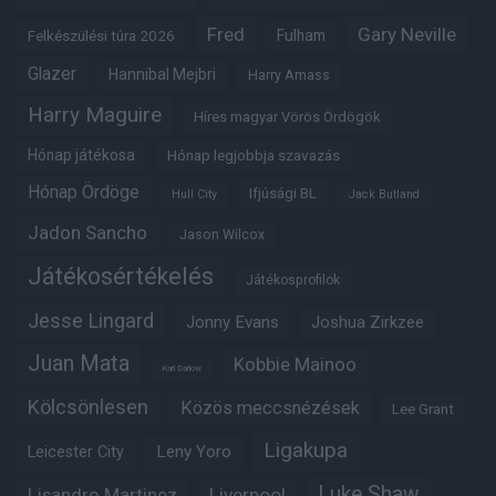
Fred
Gary Neville
Felkészülési túra 2026
Fulham
Glazer
Hannibal Mejbri
Harry Amass
Harry Maguire
Híres magyar Vörös Ördögök
Hónap játékosa
Hónap legjobbja szavazás
Hónap Ördöge
Ifjúsági BL
Hull City
Jack Butland
Jadon Sancho
Jason Wilcox
Játékosértékelés
Játékosprofilok
Jesse Lingard
Jonny Evans
Joshua Zirkzee
Juan Mata
Kobbie Mainoo
Karl Darlow
Kölcsönlesen
Közös meccsnézések
Lee Grant
Ligakupa
Leny Yoro
Leicester City
Luke Shaw
Lisandro Martinez
Liverpool