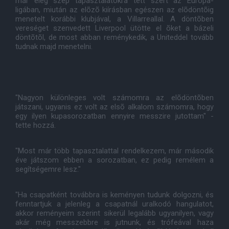
már elég szép tapasztalatokra tett szert az Európa-
ligában, miután az elõzõ kiírásban egészen az elõdöntõig
menetelt korábbi klubjával, a Villarreallal. A döntõben
vereséget szenvedett Liverpool ütötte el õket a bázeli
döntõtõl, de most abban reménykedik, a Uniteddel tovább
tudnak majd menetelni.
"Nagyon különleges volt számomra az elõdöntõben
játszani, ugyanis ez volt az elsõ alkalom számomra, hogy
egy ilyen kupasorozatban ennyire messzire jutottam" -
tette hozzá.
"Most már több tapasztalattal rendelkezem, már második
éve játszom ebben a sorozatban, ez pedig remélem a
segítségemre lesz."
"Ha csapatként továbbra is keményen tudunk dolgozni, és
fenntartjuk a jelenleg a csapatnál uralkodó hangulatot,
akkor reményeim szerint sikerül legalább ugyanilyen, vagy
akár még messzebbre is jutnunk, és trófeával haza