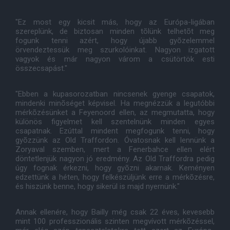
"Ez most egy kicsit más, hogy az Európa-ligában
szereplünk, de biztosan minden tõlünk telhetõt meg
fogunk tenni azért, hogy újabb gyõzelemmel
örvendeztessük meg szurkolóinkat. Nagyon izgatott
vagyok és már nagyon várom a csütörtök esti
összecsapást."
"Ebben a kupasorozatban nincsenek gyenge csapatok,
mindenki minõséget képvisel. Ha megnézzük a legutóbbi
mérkõzésünket a Feyenoord ellen, az megmutatta, hogy
különös figyelmet kell szentelnünk minden egyes
csapatnak. Ezúttal mindent megfogunk tenni, hogy
gyõzzünk az Old Traffordon. Óvatosnak kell lennünk a
Zoryaval szemben, mert a Fenerbahce ellen elért
döntetlenjük nagyon jó eredmény. Az Old Traffordra pedig
úgy fognak érkezni, hogy gyõzni akarnak. Keményen
edzettünk a héten, hogy felkészüljünk erre a mérkõzésre,
és hiszünk benne, hogy sikerül is majd nyernünk."
Annak ellenére, hogy Bailly még csak 22 éves, kevesebb
mint 100 professzionális szinten megvívott mérkõzéssel,