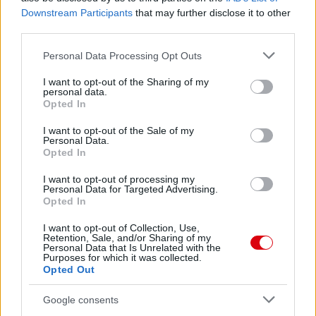
Downstream Participants
that may further disclose it to other
third parties.
Please note that this website/app uses one or more Google
Personal Data Processing Opt Outs
services and may gather and store information including but
not limited to your visit or usage behaviour. You may click to
I want to opt-out of the Sharing of my
personal data.
grant or deny consent to Google and its third-party tags to
Opted In
use your data for below specified purposes in below Google
consent section.
I want to opt-out of the Sale of my
Personal Data.
Opted In
I want to opt-out of processing my
Personal Data for Targeted Advertising.
Opted In
I want to opt-out of Collection, Use,
Retention, Sale, and/or Sharing of my
Personal Data that Is Unrelated with the
Purposes for which it was collected.
Meccs Center
Opted Out
Google consents
Leeds United
vs
Manchester