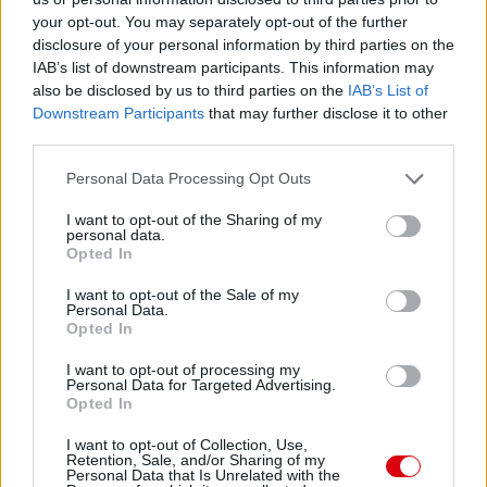
your opt-out. You may separately opt-out of the further
disclosure of your personal information by third parties on the
Paris Saint-Germain
vs
IAB’s list of downstream participants. This information may
also be disclosed by us to third parties on the
IAB’s List of
Manchester United
Downstream Participants
that may further disclose it to other
third parties.
Felkészülési szezon 4. mérkőzés
Nya Ullevi, Göteborg
Please note that this website/app uses one or more Google
Personal Data Processing Opt Outs
2026-08-08 17:00
services and may gather and store information including but
not limited to your visit or usage behaviour. You may click to
I want to opt-out of the Sharing of my
personal data.
grant or deny consent to Google and its third-party tags to
Opted In
use your data for below specified purposes in below Google
Leeds United
vs
Manchester United
2026-08-12 20:30
consent section.
I want to opt-out of the Sale of my
Personal Data.
AC Milan
vs
Manchester United
2026-08-15 18:00
Opted In
I want to opt-out of processing my
ELŐZŐ MÉRKŐZÉSEK
Personal Data for Targeted Advertising.
Opted In
I want to opt-out of Collection, Use,
Támogatás
Retention, Sale, and/or Sharing of my
Personal Data that Is Unrelated with the