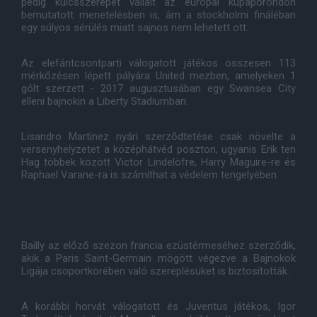
pedig kulcsszerepet vállalt az európai kupaporondon
bemutatott menetelésben is, ám a stockholmi fináléban
egy súlyos sérülés miatt sajnos nem lehetett ott.
Az elefántcsontparti válogatott játékos összesen 113
mérkőzésen lépett pályára United mezben, amelyeken 1
gólt szerzett - 2017 augusztusában egy Swansea City
elleni bajnokin a Liberty Stadiumban.
Lisandro Martinez nyári szerződtetése csak növelte a
versenyhelyzetet a középhátvéd poszton, ugyanis Erik ten
Hag többek között Victor Lindelöfre, Harry Maguire-re és
Raphael Varane-ra is számíthat a védelem tengelyében.
Bailly az előző szezon francia ezüstérmeséhez szerződik,
akik a Paris Saint-Germain mögött végezve a Bajnokok
Ligája csoportkörében való szereplésüket is biztosították.
A korábbi horvát válogatott és Juventus játékos, Igor