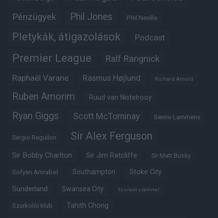
Phil Jones
Pénzügyek
Phil Neville
Pletykák, átigazolások
Podcast
Premier League
Ralf Rangnick
Raphaël Varane
Rasmus Højlund
Richard Arnold
Ruben Amorim
Ruud van Nistelrooy
Ryan Giggs
Scott McTominay
Senne Lammens
Sir Alex Ferguson
Sergio Reguilon
Sir Bobby Charlton
Sir Jim Ratcliffe
Sir Matt Busby
Southampton
Stoke City
Sofyan Amrabat
Sunderland
Swansea City
Szurkoló szemmel
Tahith Chong
Szurkolói klub