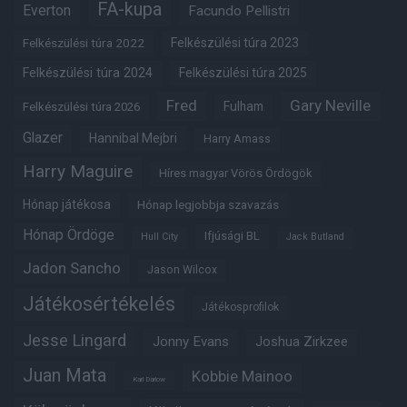
FA-kupa
Everton
Facundo Pellistri
Felkészülési túra 2022
Felkészülési túra 2023
Felkészülési túra 2024
Felkészülési túra 2025
Fred
Gary Neville
Fulham
Felkészülési túra 2026
Glazer
Hannibal Mejbri
Harry Amass
Harry Maguire
Híres magyar Vörös Ördögök
Hónap játékosa
Hónap legjobbja szavazás
Hónap Ördöge
Ifjúsági BL
Hull City
Jack Butland
Jadon Sancho
Jason Wilcox
Játékosértékelés
Játékosprofilok
Jesse Lingard
Jonny Evans
Joshua Zirkzee
Juan Mata
Kobbie Mainoo
Karl Darlow