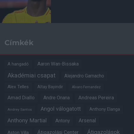
Címkék
Aaron Wan-Bissaka
A hangadó
Akadémiai csapat
Alejandro Garnacho
Alex Telles
Altay Bayindir
Alvaro Fernandez
Amad Diallo
Andre Onana
Andreas Pereira
Angol válogatott
Anthony Elanga
Andrey Santos
Anthony Martial
Arsenal
Antony
Átigazolások
Átigazolási Center
Aston Villa