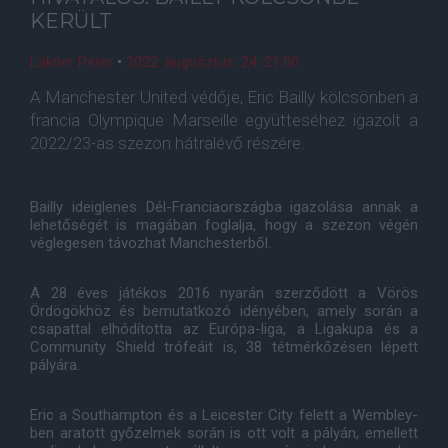
KERÜLT
Lakner Péter
•
2022. augusztus. 24. 21:00
A Manchester United védője, Eric Bailly kölcsönben a
francia Olympique Marseille együtteséhez igazolt a
2022/23-as szezon hátralévő részére.
Bailly ideiglenes Dél-Franciaországba igazolása annak a
lehetőségét is magában foglalja, hogy a szezon végén
véglegesen távozhat Manchesterből.
A 28 éves játékos 2016 nyarán szerződött a Vörös
Ördögökhöz és bemutatkozó idényében, amely során a
csapattal elhódította az Európa-liga, a Ligakupa és a
Community Shield trófeáit is, 38 tétmérkőzésen lépett
pályára.
Eric a Southampton és a Leicester City felett a Wembley-
ben aratott győzelmek során is ott volt a pályán, emellett