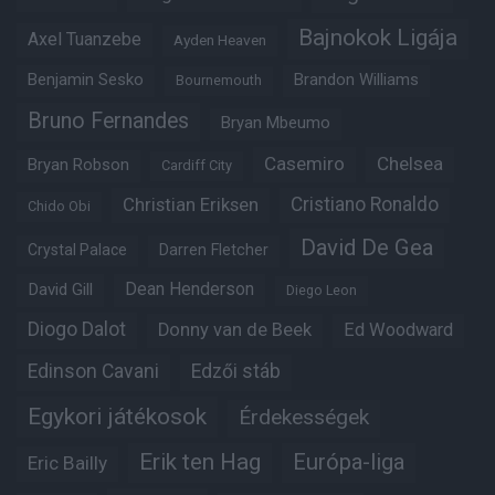
Bajnokok Ligája
Axel Tuanzebe
Ayden Heaven
Benjamin Sesko
Brandon Williams
Bournemouth
Bruno Fernandes
Bryan Mbeumo
Casemiro
Chelsea
Bryan Robson
Cardiff City
Christian Eriksen
Cristiano Ronaldo
Chido Obi
David De Gea
Crystal Palace
Darren Fletcher
Dean Henderson
David Gill
Diego Leon
Diogo Dalot
Donny van de Beek
Ed Woodward
Edinson Cavani
Edzői stáb
Egykori játékosok
Érdekességek
Erik ten Hag
Európa-liga
Eric Bailly