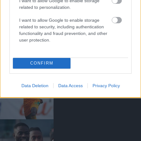
I want to allow Google to enable storage
related to personalization.
I want to allow Google to enable storage
related to security, including authentication
BAILLY: A UNITEDNÉL
functionality and fraud prevention, and other
ELŐNYT ÉLVEZNEK AZ
user protection.
ANGOL JÁTÉKOSOK
CONFIRM
Data Deletion
Data Access
Privacy Policy
BAILLY BÜSZKE
VÁLOGATOTTSÁGÁRA