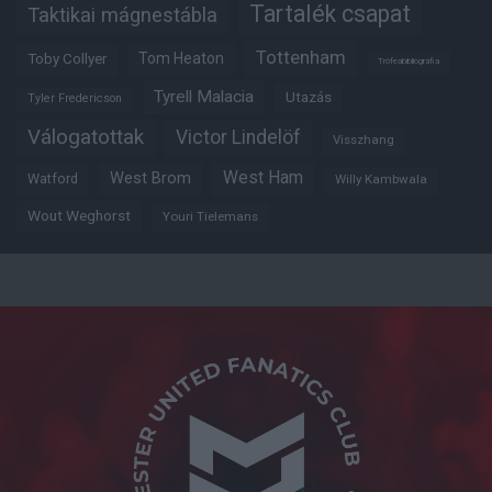
Tartalék csapat
Taktikai mágnestábla
Tottenham
Tom Heaton
Toby Collyer
Trófeabibliográfia
Tyrell Malacia
Utazás
Tyler Fredericson
Válogatottak
Victor Lindelöf
Visszhang
West Ham
West Brom
Watford
Willy Kambwala
Wout Weghorst
Youri Tielemans