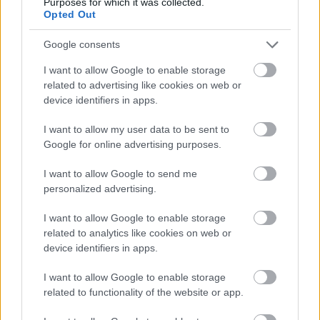
Purposes for which it was collected.
Opted Out
Támogasd adományoddal
a ManUtdFanatics.hu működését!
Google consents
I want to allow Google to enable storage
related to advertising like cookies on web or
device identifiers in apps.
I want to allow my user data to be sent to
Google for online advertising purposes.
Kapcsolódó hírek
I want to allow Google to send me
ERIC BAILLY
personalized advertising.
I want to allow Google to enable storage
related to analytics like cookies on web or
device identifiers in apps.
HIVATALOS: BAILLY A
I want to allow Google to enable storage
BESIKTASHOZ IGAZOLT
related to functionality of the website or app.