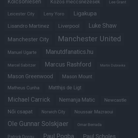
Kölcsönlesen
Közös meccsnézések
Lee Grant
Ligakupa
Leny Yoro
Leicester City
Luke Shaw
Lisandro Martinez
Liverpool
Manchester United
Manchester City
Manutdfanatics.hu
Manuel Ugarte
Marcus Rashford
Marcel Sabitzer
Martin Dubravka
Mason Greenwood
Mason Mount
Matheus Cunha
Matthijs de Ligt
Michael Carrick
Nemanja Matic
Newcastle
Női csapat
Noussair Mazraoui
Norwich City
Ole Gunnar Solskjaer
Omar Berrada
Paul Pogba
Paul Scholes
Patrick Dorgu