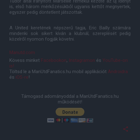
Tudor által irányított Marseille remekül kezdte az új idényt
is, első három mérkőzésükből ugyanis kettőt megnyertek,
egyszer pedig döntetlent játszottak.
A United keretének népszerű tagja, Eric Bailly számára
mindenki sok sikert kíván a klubnál, szereplését pedig
közelről nyomon fogják követni.
Manutd.com
Kövess minket
Facebookon
,
Instagramon
és
YouTube-on
is!
Töltsd le a ManUtdFanatics.hu mobil applikációt
Androidra
és
iOS-re
!
Támogasd adományoddal a ManUtdFanatics.hu
működését!