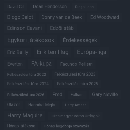
Dean Henderson
David Gill
Diego Leon
Diogo Dalot
Donny van de Beek
Ed Woodward
Edinson Cavani
Edzői stáb
Egykori játékosok
Érdekességek
Erik ten Hag
Európa-liga
Eric Bailly
FA-kupa
Everton
Facundo Pellistri
Felkészülési túra 2022
Felkészülési túra 2023
Felkészülési túra 2024
Felkészülési túra 2025
Fred
Gary Neville
Fulham
Felkészülési túra 2026
Glazer
Hannibal Mejbri
Harry Amass
Harry Maguire
Híres magyar Vörös Ördögök
Hónap játékosa
Hónap legjobbja szavazás