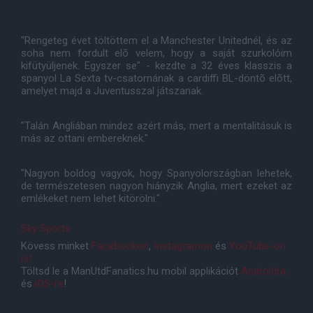
"Rengeteg évet töltöttem el a Manchester Unitednél, és az
soha nem fordult elõ velem, hogy a saját szurkolóim
kifütyüljenek. Egyszer se" - kezdte a 32 éves klasszis a
spanyol La Sexta tv-csatornának a cardiffi BL-döntõ elõtt,
amelyet majd a Juventusszal játszanak.
"Talán Angliában mindez azért más, mert a mentalitásuk is
más az ottani embereknek."
"Nagyon boldog vagyok, hogy Spanyolországban lehetek,
de természetesen nagyon hiányzik Anglia, mert ezeket az
emlékeket nem lehet kitörölni."
Sky Sports
Kövess minket
Facebookon
,
Instagramon
és
YouTube-on
is!
Töltsd le a ManUtdFanatics.hu mobil applikációt
Androidra
és
iOS-re
!