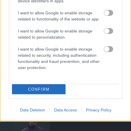
EGYKORI JÁTÉKOSOK
device identifiers in apps.
I want to allow Google to enable storage
related to functionality of the website or app.
FRED ÜZENETE ANDREY
I want to allow Google to enable storage
SANTOSNAK
related to personalization.
I want to allow Google to enable storage
related to security, including authentication
functionality and fraud prevention, and other
user protection.
GIGGS: CARRICK ÚJRA
"IZGALOMBA" HOZTA A
UNITED SZURKOLÓKAT
CONFIRM
Data Deletion
Data Access
Privacy Policy