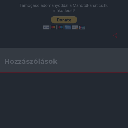
Támogasd adományoddal a ManUtdFanatics.hu
működését!
Hozzászólások