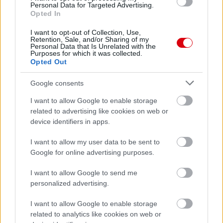
Personal Data for Targeted Advertising.
AC Milan
vs
Manchester United
2026-08-15 18:00
Opted In
I want to opt-out of Collection, Use,
ELŐZŐ MÉRKŐZÉSEK
Retention, Sale, and/or Sharing of my
Personal Data that Is Unrelated with the
Purposes for which it was collected.
Opted Out
Támogatás
Google consents
I want to allow Google to enable storage
Támogasd adományoddal
related to advertising like cookies on web or
a ManUtdFanatics.hu működését!
device identifiers in apps.
I want to allow my user data to be sent to
Google for online advertising purposes.
I want to allow Google to send me
personalized advertising.
Kapcsolódó hírek
I want to allow Google to enable storage
related to analytics like cookies on web or