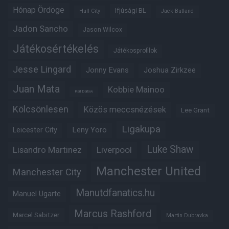
Hónap Ördöge
Ifjúsági BL
Hull City
Jack Butland
Jadon Sancho
Jason Wilcox
Játékosértékelés
Játékosprofilok
Jesse Lingard
Jonny Evans
Joshua Zirkzee
Juan Mata
Kobbie Mainoo
Karl Darlow
Kölcsönlesen
Közös meccsnézések
Lee Grant
Ligakupa
Leny Yoro
Leicester City
Luke Shaw
Lisandro Martinez
Liverpool
Manchester United
Manchester City
Manutdfanatics.hu
Manuel Ugarte
Marcus Rashford
Marcel Sabitzer
Martin Dubravka