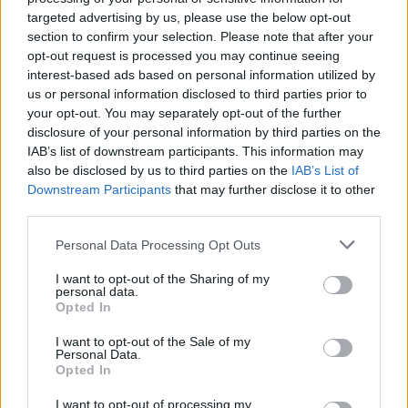
targeted advertising by us, please use the below opt-out
section to confirm your selection. Please note that after your
opt-out request is processed you may continue seeing
interest-based ads based on personal information utilized by
us or personal information disclosed to third parties prior to
your opt-out. You may separately opt-out of the further
Meccs Center
disclosure of your personal information by third parties on the
IAB’s list of downstream participants. This information may
also be disclosed by us to third parties on the
IAB’s List of
Downstream Participants
that may further disclose it to other
Paris Saint-Germain
vs
third parties.
Manchester United
Please note that this website/app uses one or more Google
Personal Data Processing Opt Outs
services and may gather and store information including but
Felkészülési szezon 4. mérkőzés
not limited to your visit or usage behaviour. You may click to
I want to opt-out of the Sharing of my
Nya Ullevi, Göteborg
personal data.
grant or deny consent to Google and its third-party tags to
2026-08-08 17:00
Opted In
use your data for below specified purposes in below Google
consent section.
I want to opt-out of the Sale of my
0 nap 7 óra 13 perc 21 másodperc
Personal Data.
Opted In
Leeds United
vs
Manchester United
2026-08-12 20:30
I want to opt-out of processing my