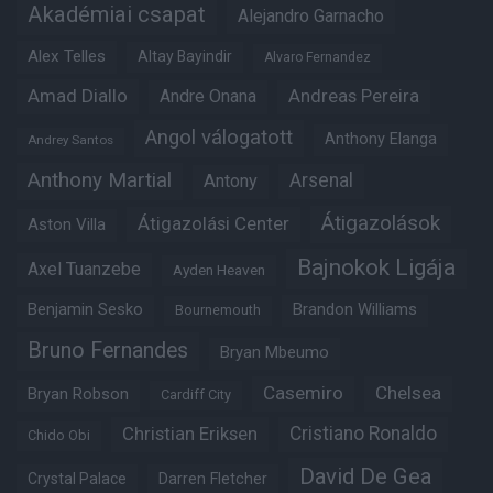
Akadémiai csapat
Alejandro Garnacho
Alex Telles
Altay Bayindir
Alvaro Fernandez
Amad Diallo
Andre Onana
Andreas Pereira
Angol válogatott
Anthony Elanga
Andrey Santos
Anthony Martial
Arsenal
Antony
Átigazolások
Átigazolási Center
Aston Villa
Bajnokok Ligája
Axel Tuanzebe
Ayden Heaven
Benjamin Sesko
Brandon Williams
Bournemouth
Bruno Fernandes
Bryan Mbeumo
Casemiro
Chelsea
Bryan Robson
Cardiff City
Christian Eriksen
Cristiano Ronaldo
Chido Obi
David De Gea
Crystal Palace
Darren Fletcher