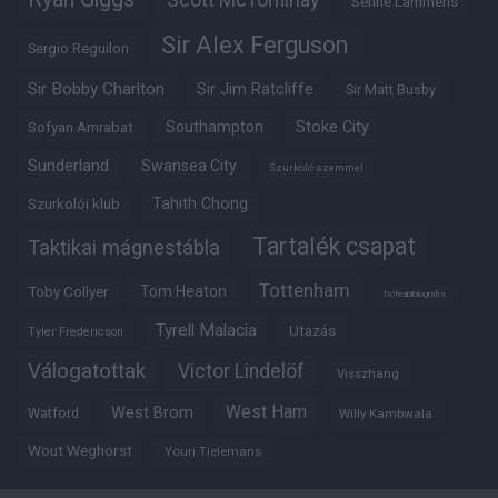
Scott McTominay
Senne Lammens
Sir Alex Ferguson
Sergio Reguilon
Sir Bobby Charlton
Sir Jim Ratcliffe
Sir Matt Busby
Southampton
Stoke City
Sofyan Amrabat
Sunderland
Swansea City
Szurkoló szemmel
Tahith Chong
Szurkolói klub
Tartalék csapat
Taktikai mágnestábla
Tottenham
Tom Heaton
Toby Collyer
Trófeabibliográfia
Tyrell Malacia
Utazás
Tyler Fredericson
Válogatottak
Victor Lindelöf
Visszhang
West Ham
West Brom
Watford
Willy Kambwala
Wout Weghorst
Youri Tielemans