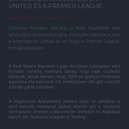
UNITED ÉS A PREMIER LEAGUE
Lakner Péter
•
2017. június. 01. 13:16
Cristiano Ronaldo elárulta, a Real Madridnál való
kifütyülése emlékezteti arra, mennyire hiányzik is neki
a Manchester United és az, hogy a Premier League-
ben játszhasson.
A Real Madrid Bajnokok Ligája döntõbeli szereplése elõtt
Ronaldo felfedte, mennyire bántja, hogy saját szurkolói
kifütyülik, annak ellenére, hogy 2009-es spanyol fõvárosba
igazolása óta lejátszott 241 mérkõzésén 289 gólt szerzett
a Királyi gárda színeiben.
A négyszeres Aranylabdás játékos nyolc év elteltével is
arról beszélt, mennyivel jobban élvezte azt a szurkolói
támogatást, amelyet a Manchester Unitednél és Angliában
kapott, bár Spanyolországban is "boldog".