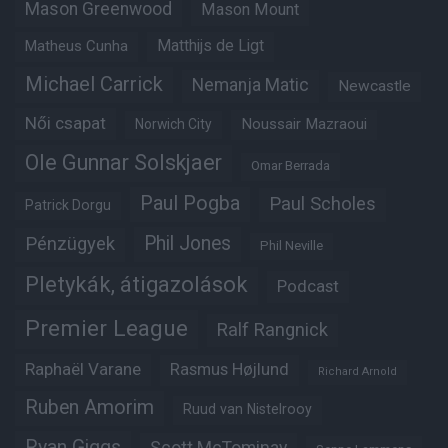
Mason Greenwood
Mason Mount
Matheus Cunha
Matthijs de Ligt
Michael Carrick
Nemanja Matic
Newcastle
Női csapat
Noussair Mazraoui
Norwich City
Ole Gunnar Solskjaer
Omar Berrada
Paul Pogba
Paul Scholes
Patrick Dorgu
Phil Jones
Pénzügyek
Phil Neville
Pletykák, átigazolások
Podcast
Premier League
Ralf Rangnick
Raphaël Varane
Rasmus Højlund
Richard Arnold
Ruben Amorim
Ruud van Nistelrooy
Ryan Giggs