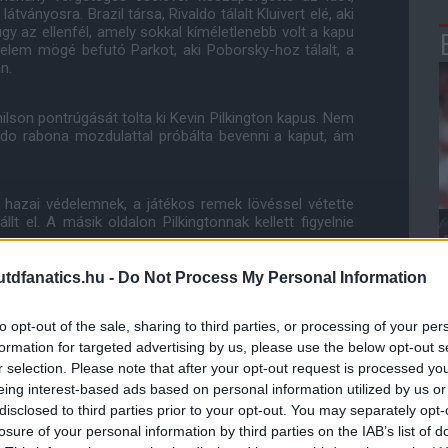
tványosra. Brazil társa, Rivaldo tálalt Kluivert elé, aki
gy az ellenfél, amely sokkal kíméletlenebb volt a kapu
delem mögé befutó Parkot, aki Poborsky-hoz tálalt, a
n.
lson pontrúgását tolta ki Kevin Pilkington kapus. Nem
do rabona mozdulattal próbálta bevenni a kaput, ám
azai védelemnek, a játékos remek lövéssel vétette
t el. A másik oldalon Pilkingtonnak kellett figyelnie
dfanatics.hu -
Do Not Process My Personal Information
to opt-out of the sale, sharing to third parties, or processing of your per
vestre átívelését Webber tette vissza Yorke-nak, aki
formation for targeted advertising by us, please use the below opt-out s
fáról jutott a hálóba.
r selection. Please note that after your opt-out request is processed y
eing interest-based ads based on personal information utilized by us or
lkingtont, majd gurított a gólvonalon túlra. Egy ilyen
disclosed to third parties prior to your opt-out. You may separately opt-
lõ összeg a legfontosabb, ám szeptemberben is remek
losure of your personal information by third parties on the IAB’s list of
mivel az idegenben szerzett gólok nem számítanak a