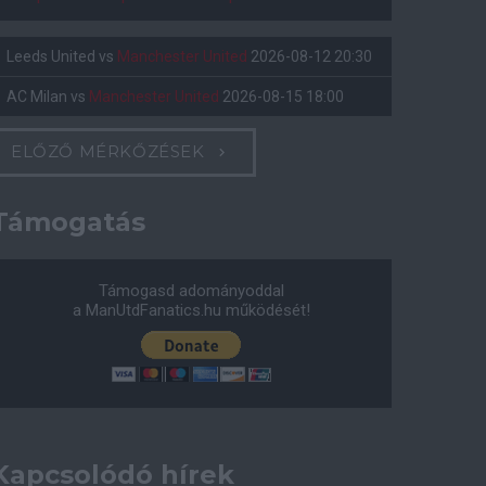
Leeds United
vs
Manchester United
2026-08-12 20:30
AC Milan
vs
Manchester United
2026-08-15 18:00
ELŐZŐ MÉRKŐZÉSEK
Támogatás
Támogasd adományoddal
a ManUtdFanatics.hu működését!
Kapcsolódó hírek