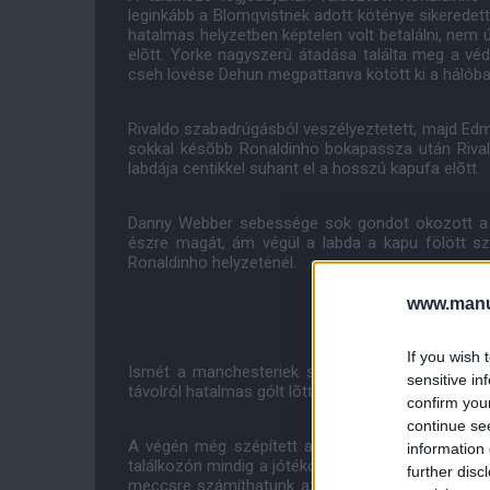
leginkább a Blomqvistnek adott köténye sikeredett lá
hatalmas helyzetben képtelen volt betalálni, nem ú
elõtt. Yorke nagyszerû átadása találta meg a vé
cseh lövése Dehun megpattanva kötött ki a hálóba
Rivaldo szabadrúgásból veszélyeztetett, majd Edmi
sokkal késõbb Ronaldinho bokapassza után Rival
labdája centikkel suhant el a hosszú kapufa elõtt.
Danny Webber sebessége sok gondot okozott a h
észre magát, ám végül a labda a kapu fölött száll
Ronaldinho helyzeténél.
www.manut
If you wish 
Ismét a manchesteriek szereztek gólt; Mikael Sil
sensitive in
távolról hatalmas gólt lõtt úgy, hogy a labda a kapu
confirm you
continue se
A végén még szépített a Barca, Dehu ültette le Pi
information 
találkozón mindig a jótékonysági célra összegyû
further disc
meccsre számíthatunk az Old Traffordon, fõleg 