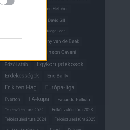
Crystal Palace
Darren Fletcher
David De Gea
David Gill
Dean Henderson
Diego Leon
Diogo Dalot
Donny van de Beek
Edinson Cavani
Ed Woodward
Egykori játékosok
Edzői stáb
Érdekességek
Eric Bailly
Erik ten Hag
Európa-liga
FA-kupa
Everton
Facundo Pellistri
Felkészülési túra 2022
Felkészülési túra 2023
Felkészülési túra 2024
Felkészülési túra 2025
Fred