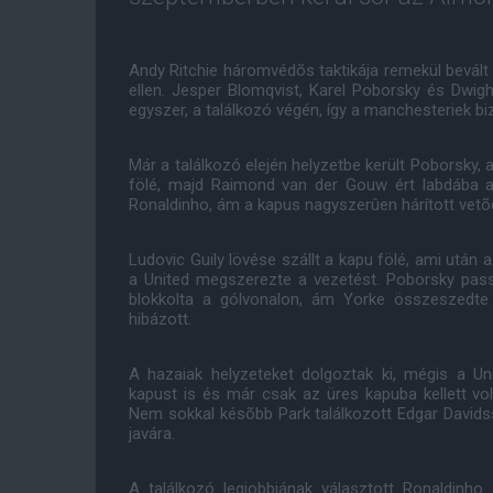
Andy Ritchie háromvédõs taktikája remekül bevált 
ellen. Jesper Blomqvist, Karel Poborsky és Dwigh
egyszer, a találkozó végén, így a manchesteriek bi
Már a találkozó elején helyzetbe került Poborsky,
fölé, majd Raimond van der Gouw ért labdába a 
Ronaldinho, ám a kapus nagyszerûen hárított vetõ
Ludovic Guily lövése szállt a kapu fölé, ami után a 
a United megszerezte a vezetést. Poborsky pass
blokkolta a gólvonalon, ám Yorke összeszedte
hibázott.
A hazaiak helyzeteket dolgoztak ki, mégis a Un
kapust is és már csak az üres kapuba kellett vol
Nem sokkal késõbb Park találkozott Edgar Davidss
javára.
A találkozó legjobbjának választott Ronaldinho