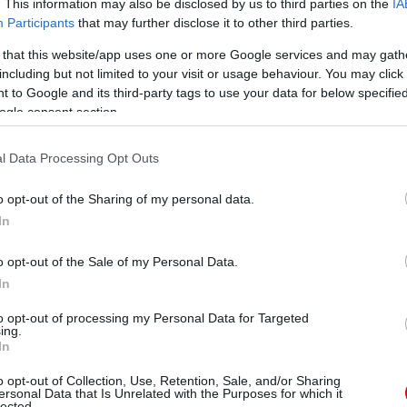
. This information may also be disclosed by us to third parties on the
IA
Participants
that may further disclose it to other third parties.
 that this website/app uses one or more Google services and may gath
including but not limited to your visit or usage behaviour. You may click 
ndák
 to Google and its third-party tags to use your data for below specifi
ogle consent section.
u 36), Nadal (Andersson 46), Edmilson (Amor 67),
 Davids (Estebaranz 82), Mendieta (Popescu 56), Simao
l Data Processing Opt Outs
Ronaldinho.
o opt-out of the Sharing of my personal data.
nsen (Martin 53), Silvestre; Poborsky (Thornley 65),
In
(Blackmore 74); Yorke, Saha (Webber 56)
o opt-out of the Sale of my Personal Data.
 57', Yorke 77'
In
to opt-out of processing my Personal Data for Targeted
ing.
In
ube-on is!
droidra
és
iOS-re
!
o opt-out of Collection, Use, Retention, Sale, and/or Sharing
ersonal Data that Is Unrelated with the Purposes for which it
lected.