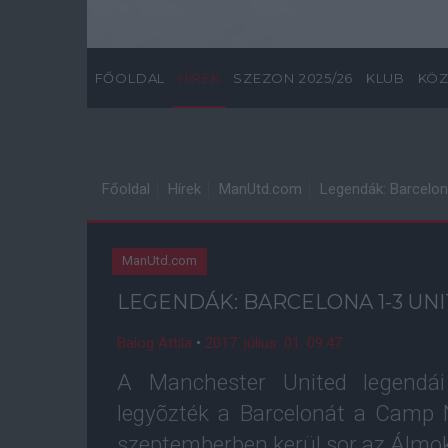
FŐOLDAL
HÍREK
SZEZON 2025/26
KLUB
KÖZ
Főoldal
Hírek
ManUtd.com
Legendák: Barcelon
ManUtd.com
LEGENDÁK: BARCELONA 1-3 UN
Balog Attila
•
2017. július. 01. 09:47
A Manchester United legendái 
legyõzték a Barcelonát a Camp 
szeptemberben kerül sor az Álmo