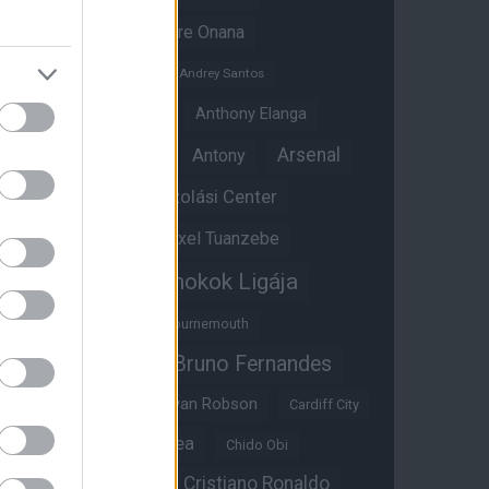
Amad Diallo
Andre Onana
Andreas Pereira
Andrey Santos
Angol válogatott
Anthony Elanga
Anthony Martial
Arsenal
Antony
Átigazolási Center
Aston Villa
Átigazolások
Axel Tuanzebe
Bajnokok Ligája
Ayden Heaven
Benjamin Sesko
Bournemouth
Bruno Fernandes
Brandon Williams
Bryan Mbeumo
Bryan Robson
Cardiff City
Casemiro
Chelsea
Chido Obi
Christian Eriksen
Cristiano Ronaldo