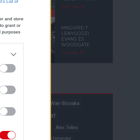
B’s List of
2026. febr. 23.
er and store
to grant or
MAGUIRE-T
ed purposes
LENYŰGÖZI
EVANS ÉS
WOODGATE
2026. febr. 05.
Címkék
Aaron Wan-Bissaka
A hangadó
Akadémiai csapat
Alejandro Garnacho
Alex Telles
Altay Bayindir
Alvaro Fernandez