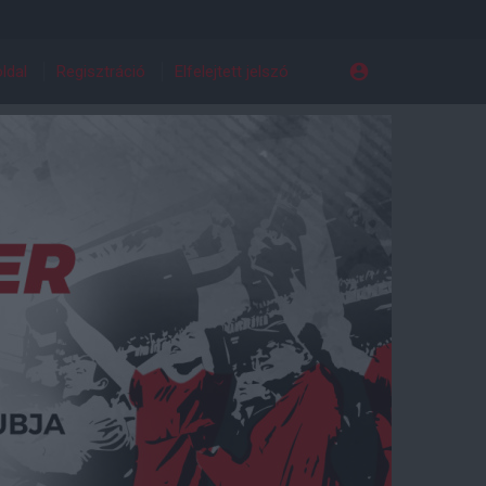
ldal
Regisztráció
Elfelejtett jelszó