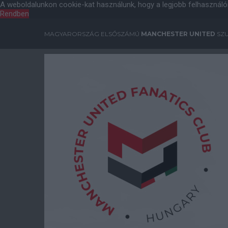
A weboldalunkon cookie-kat használunk, hogy a legjobb felhasználó
Rendben
MAGYARORSZÁG ELSŐSZÁMÚ
MANCHESTER UNITED
SZU