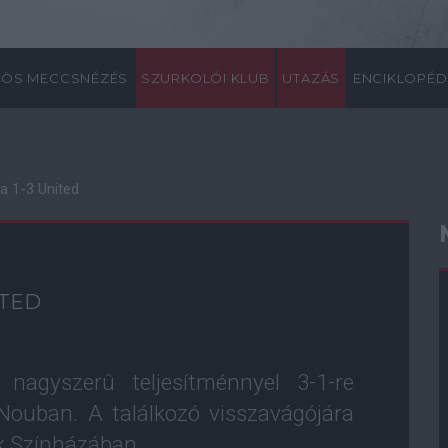
ÖS MECCSNÉZÉS
SZURKOLÓI KLUB
UTAZÁS
ENCIKLOPÉD
a 1-3 United
ITED
nagyszerû teljesítménnyel 3-1-re
Nouban. A találkozó visszavágójára
k Színházában.