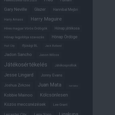
Fulham
Felkészülési túra 2026
Gary Neville
Glazer
Hannibal Mejbri
Harry Maguire
Harry Amass
Hónap játékosa
Híres magyar Vörös Ördögök
Hónap Ördöge
Hónap legjobbja szavazás
Ifjúsági BL
Hull City
Jack Butland
Jadon Sancho
Jason Wilcox
Játékosértékelés
Játékosprofilok
Jesse Lingard
Jonny Evans
Juan Mata
Joshua Zirkzee
Karl Darlow
Kölcsönlesen
Kobbie Mainoo
Közös meccsnézések
Lee Grant
Ligakupa
Leny Yoro
Leicester City