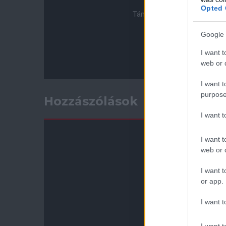
Opted 
Támogasd adományoddal a 
Google 
I want t
web or d
I want t
purpose
Hozzászólások
I want 
I want t
web or d
I want t
or app.
I want t
I want t