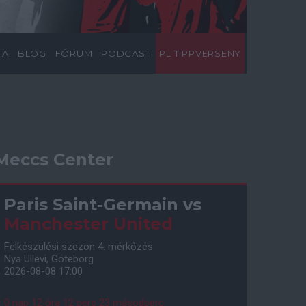
IA
BLOG
FÓRUM
PODCAST
PL TIPPVERSENY
Meccs Center
Paris Saint-Germain
vs
Manchester United
Felkészülési szezon 4. mérkőzés
Nya Ullevi, Göteborg
2026-08-08 17:00
0 nap 12 óra 12 perc 22 másodperc