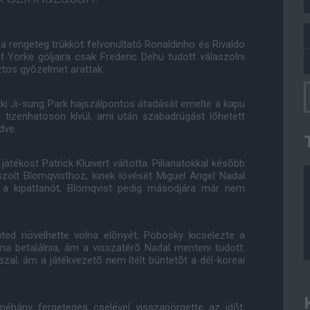
a rengeteg trükköt felvonultató Ronaldinho és Rivaldo
t Yorke góljaira csak Frederic Dehu tudott válaszolni
ztos gyõzelmet arattak.
 aki Ji-sung Park hajszálpontos átadását emelte a kapu
tizenhatoson kívül, ami után szabadrúgást lõhetett
dve.
játékost Patrick Kluivert váltotta. Pillanatokkal késõbb
zolt Blomqvisthoz, kinek lövését Miguel Angel Nadal
 a kipattanót, Blomqvist pedig másodjára már nem
ited növelhette volna elõnyét; Pobosky kicselezte a
na betalálnia, ám a visszatérõ Nadal menteni tudott.
zal, ám a játékvezetõ nem ítélt büntetõt a dél-koreai
 néhány fergeteges cselével visszapörgette az idõt,