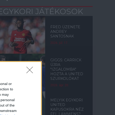
EGYKORI JÁTÉKOSOK
FRED ÜZENETE
ANDREY
SANTOSNAK
2026. júl. 17.
GIGGS: CARRICK
ÚJRA
"IZGALOMBA"
HOZTA A UNITED
SZURKOLÓKAT
sonal or
2026. ápr. 20.
ection to
ou may
 personal
MELYIK EGYKORI
UNITED
out of the
KAPUSOKRA NÉZ
 downstream
FEL LAMMENS?