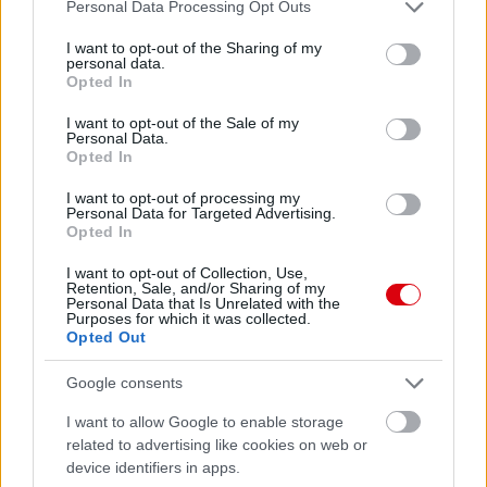
Please note that this website/app uses one or more Google
Personal Data Processing Opt Outs
services and may gather and store information including but
not limited to your visit or usage behaviour. You may click to
I want to opt-out of the Sharing of my
personal data.
grant or deny consent to Google and its third-party tags to
Meccs Center
Opted In
use your data for below specified purposes in below Google
consent section.
I want to opt-out of the Sale of my
Personal Data.
Paris Saint-Germain
vs
Opted In
Manchester United
I want to opt-out of processing my
Personal Data for Targeted Advertising.
Opted In
Felkészülési szezon 4. mérkőzés
Nya Ullevi, Göteborg
I want to opt-out of Collection, Use,
2026-08-08 17:00
Retention, Sale, and/or Sharing of my
Personal Data that Is Unrelated with the
Purposes for which it was collected.
1 nap 18 óra 3 perc 1 másodperc
Opted Out
Google consents
Leeds United
vs
Manchester United
2026-08-12 20:30
I want to allow Google to enable storage
AC Milan
vs
Manchester United
2026-08-15 18:00
related to advertising like cookies on web or
device identifiers in apps.
ELŐZŐ MÉRKŐZÉSEK