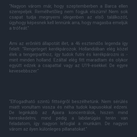
"Nagyon várom már, hogy szeptemberben a Barca ellen
szerepeljek. Remélhetõleg nem fogjuk elszúrni! Nem sok
csapat tudja megnyerni idegenben az elsõ találkozót,
úgyhogy képesnek kell lennünk arra, hogy magasba emeljük
a trófeát."
Ami az erõnléti állapotát illet, a 46 esztendõs legenda így
felelt: "Rengeteget kerékpározok. Hollandiában elég közel
élek a tengerparthoz, így tudok futni és kerékpározni is -
mint minden holland. Ezáltal elég fitt maradtam és olykor
együtt edzek a csapattal vagy az U19-esekkel. De egyre
kevesebbszer."
"Elfogadható szintû fittségrõl beszélhetünk. Nem sérülés
miatt vonultam vissza és néha tudok kapusokkal edzeni.
De leginkább az Ajaxra koncentrálok, hiszen mind
kereskedelmi, mind pedig a labdarúgás terén van
feladatom, így nagyon lefoglal a munkám. De nagyon
várom az ilyen különleges pillanatokat."