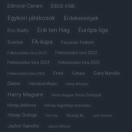
Edinson Cavani
Edzői stáb
Egykori játékosok
Érdekességek
Erik ten Hag
Európa-liga
Eric Bailly
FA-kupa
Everton
Facundo Pellistri
Felkészülési túra 2022
Felkészülési túra 2023
Felkészülési túra 2024
Felkészülési túra 2025
Fred
Gary Neville
Fulham
Felkészülési túra 2026
Glazer
Hannibal Mejbri
Harry Amass
Harry Maguire
Híres magyar Vörös Ördögök
Hónap játékosa
Hónap legjobbja szavazás
Hónap Ördöge
Ifjúsági BL
Hull City
Jack Butland
Jadon Sancho
Jason Wilcox