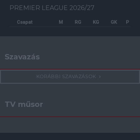
PREMIER LEAGUE 2026/27
Csapat
M
RG
KG
GK
P
Szavazás
KORÁBBI SZAVAZÁSOK
TV műsor