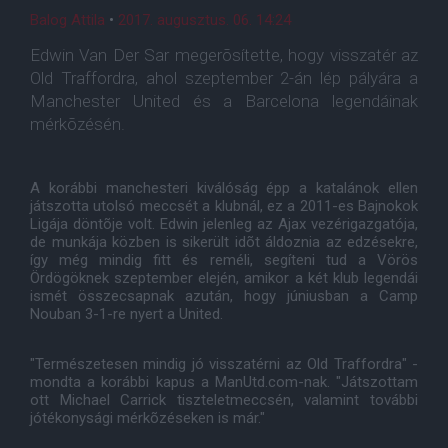
Balog Attila
•
2017. augusztus. 06. 14:24
Edwin Van Der Sar megerõsítette, hogy visszatér az
Old Traffordra, ahol szeptember 2-án lép pályára a
Manchester United és a Barcelona legendáinak
mérkõzésén.
A korábbi manchesteri kiválóság épp a katalánok ellen
játszotta utolsó meccsét a klubnál, ez a 2011-es Bajnokok
Ligája döntõje volt. Edwin jelenleg az Ajax vezérigazgatója,
de munkája közben is sikerült idõt áldoznia az edzésekre,
így még mindig fitt és reméli, segíteni tud a Vörös
Ördögöknek szeptember elején, amikor a két klub legendái
ismét összecsapnak azután, hogy júniusban a Camp
Nouban 3-1-re nyert a United.
"Természetesen mindig jó visszatérni az Old Traffordra" -
mondta a korábbi kapus a ManUtd.com-nak. "Játszottam
ott Michael Carrick tiszteletmeccsén, valamint további
jótékonysági mérkõzéseken is már."