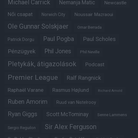
Michael Carrick
Nemanja Matic
Newcastle
Női csapat
Noussair Mazraoui
Norwich City
Ole Gunnar Solskjaer
Omar Berrada
Paul Pogba
Paul Scholes
Patrick Dorgu
Phil Jones
Pénzügyek
Phil Neville
Pletykák, átigazolások
Podcast
Premier League
Ralf Rangnick
Raphaël Varane
Rasmus Højlund
Richard Arnold
Ruben Amorim
Ruud van Nistelrooy
Ryan Giggs
Scott McTominay
Senne Lammens
Sir Alex Ferguson
Sergio Reguilon