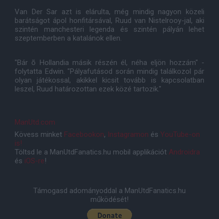
Van Der Sar azt is elárulta, még mindig nagyon közeli
barátságot ápol honfitársával, Ruud van Nistelrooy-jal, aki
szintén manchesteri legenda és szintén pályán lehet
szeptemberben a katalánok ellen.
"Bár õ Hollandia másik részén él, néha eljön hozzám" -
folytatta Edwin. "Pályafutásod során mindig találkozol pár
olyan játékossal, akikkel kicsit tovább is kapcsolatban
leszel, Ruud határozottan ezek közé tartozik."
ManUtd.com
Kövess minket
Facebookon
,
Instagramon
és
YouTube-on
is!
Töltsd le a ManUtdFanatics.hu mobil applikációt
Androidra
és
iOS-re
!
Támogasd adományoddal a ManUtdFanatics.hu
működését!