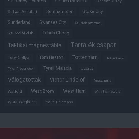
Sir Bobby Charlton
Sir Jim Ratcliffe
Sir Matt Busby
Southampton
Stoke City
Sofyan Amrabat
Sunderland
Swansea City
Szurkoló szemmel
Tahith Chong
Szurkolói klub
Tartalék csapat
Taktikai mágnestábla
Tottenham
Tom Heaton
Toby Collyer
Trófeabibliográfia
Tyrell Malacia
Utazás
Tyler Fredericson
Válogatottak
Victor Lindelöf
Visszhang
West Ham
West Brom
Watford
Willy Kambwala
Wout Weghorst
Youri Tielemans