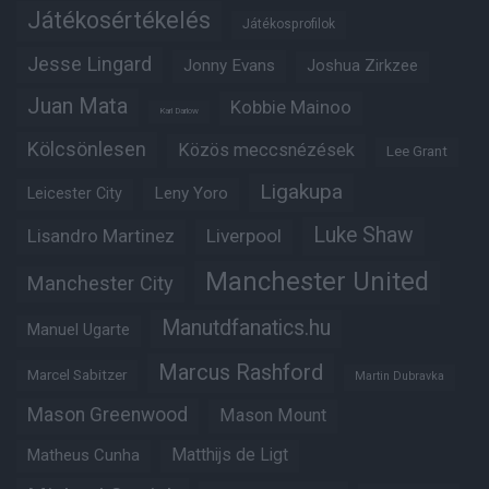
Játékosértékelés
Játékosprofilok
Jesse Lingard
Jonny Evans
Joshua Zirkzee
Juan Mata
Kobbie Mainoo
Karl Darlow
Kölcsönlesen
Közös meccsnézések
Lee Grant
Ligakupa
Leny Yoro
Leicester City
Luke Shaw
Lisandro Martinez
Liverpool
Manchester United
Manchester City
Manutdfanatics.hu
Manuel Ugarte
Marcus Rashford
Marcel Sabitzer
Martin Dubravka
Mason Greenwood
Mason Mount
Matheus Cunha
Matthijs de Ligt