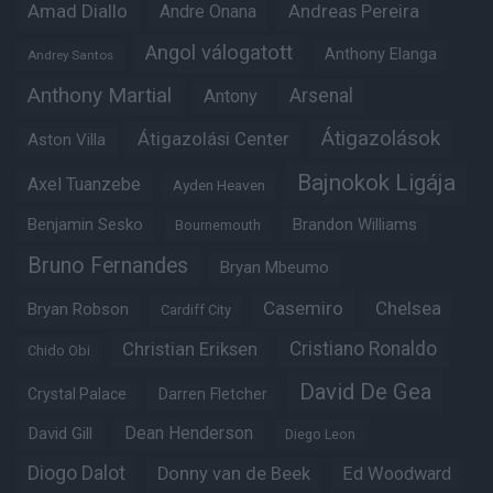
Amad Diallo
Andre Onana
Andreas Pereira
Angol válogatott
Anthony Elanga
Andrey Santos
Anthony Martial
Arsenal
Antony
Átigazolások
Átigazolási Center
Aston Villa
Bajnokok Ligája
Axel Tuanzebe
Ayden Heaven
Benjamin Sesko
Brandon Williams
Bournemouth
Bruno Fernandes
Bryan Mbeumo
Casemiro
Chelsea
Bryan Robson
Cardiff City
Christian Eriksen
Cristiano Ronaldo
Chido Obi
David De Gea
Crystal Palace
Darren Fletcher
Dean Henderson
David Gill
Diego Leon
Diogo Dalot
Donny van de Beek
Ed Woodward