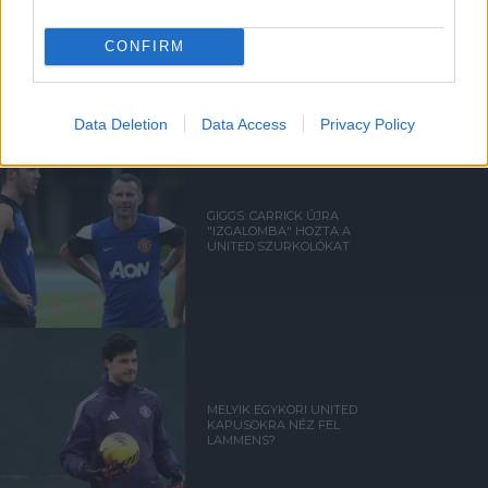
FRED ÜZENETE ANDREY
SANTOSNAK
CONFIRM
Data Deletion
Data Access
Privacy Policy
GIGGS: CARRICK ÚJRA
"IZGALOMBA" HOZTA A
UNITED SZURKOLÓKAT
MELYIK EGYKORI UNITED
KAPUSOKRA NÉZ FEL
LAMMENS?