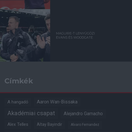
MAGUIRE-T LENYŰGÖZI
EVANS ÉS WOODGATE
Címkék
Aaron Wan-Bissaka
A hangadó
Akadémiai csapat
Alejandro Garnacho
Alex Telles
Altay Bayindir
Alvaro Fernandez