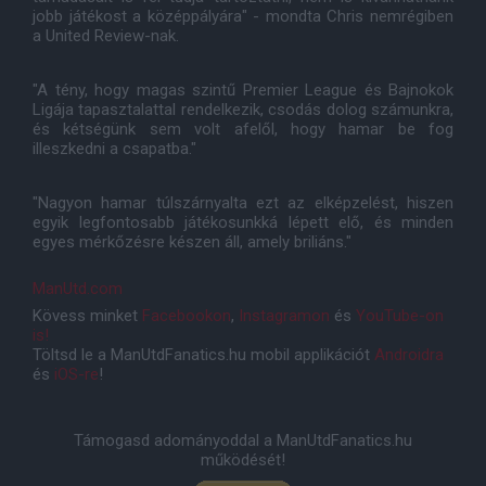
jobb játékost a középpályára" - mondta Chris nemrégiben
a United Review-nak.
"A tény, hogy magas szintű Premier League és Bajnokok
Ligája tapasztalattal rendelkezik, csodás dolog számunkra,
és kétségünk sem volt afelől, hogy hamar be fog
illeszkedni a csapatba."
"Nagyon hamar túlszárnyalta ezt az elképzelést, hiszen
egyik legfontosabb játékosunkká lépett elő, és minden
egyes mérkőzésre készen áll, amely briliáns."
ManUtd.com
Kövess minket
Facebookon
,
Instagramon
és
YouTube-on
is!
Töltsd le a ManUtdFanatics.hu mobil applikációt
Androidra
és
iOS-re
!
Támogasd adományoddal a ManUtdFanatics.hu
működését!