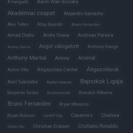
Aaron Wan-Bissaka
A hangadó
Akadémiai csapat
Alejandro Garnacho
Alex Telles
Altay Bayindir
Alvaro Fernandez
Amad Diallo
Andre Onana
Andreas Pereira
Angol válogatott
Anthony Elanga
Andrey Santos
Anthony Martial
Arsenal
Antony
Átigazolások
Átigazolási Center
Aston Villa
Bajnokok Ligája
Axel Tuanzebe
Ayden Heaven
Benjamin Sesko
Brandon Williams
Bournemouth
Bruno Fernandes
Bryan Mbeumo
Casemiro
Chelsea
Bryan Robson
Cardiff City
Christian Eriksen
Cristiano Ronaldo
Chido Obi