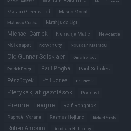
Marcus Rashford
Marcel Sabitzer
Martin Dubravka
Mason Greenwood
Mason Mount
Matheus Cunha
Matthijs de Ligt
Michael Carrick
Nemanja Matic
Newcastle
Női csapat
Noussair Mazraoui
Norwich City
Ole Gunnar Solskjaer
Omar Berrada
Paul Pogba
Paul Scholes
Patrick Dorgu
Phil Jones
Pénzügyek
Phil Neville
Pletykák, átigazolások
Podcast
Premier League
Ralf Rangnick
Raphaël Varane
Rasmus Højlund
Richard Arnold
Ruben Amorim
Ruud van Nistelrooy