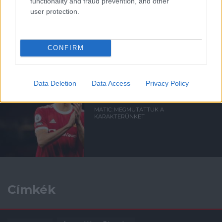
functionality and fraud prevention, and other
user protection.
MATIC BÚCSÚÜZENETE A
SZURKOLÓKNAK
CONFIRM
Data Deletion
Data Access
Privacy Policy
MATIC: MEGMUTATTUK A
KARAKTERÜNKET
Címkék