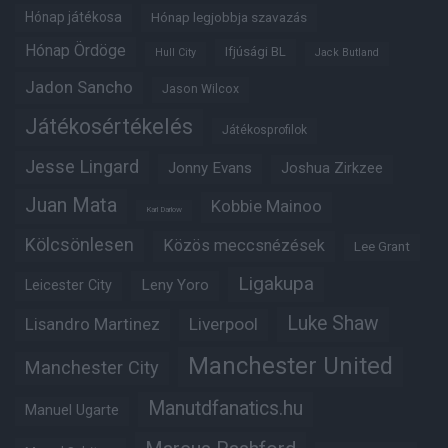
Hónap játékosa
Hónap legjobbja szavazás
Hónap Ördöge
Ifjúsági BL
Hull City
Jack Butland
Jadon Sancho
Jason Wilcox
Játékosértékelés
Játékosprofilok
Jesse Lingard
Jonny Evans
Joshua Zirkzee
Juan Mata
Kobbie Mainoo
Karl Darlow
Kölcsönlesen
Közös meccsnézések
Lee Grant
Ligakupa
Leny Yoro
Leicester City
Luke Shaw
Lisandro Martinez
Liverpool
Manchester United
Manchester City
Manutdfanatics.hu
Manuel Ugarte