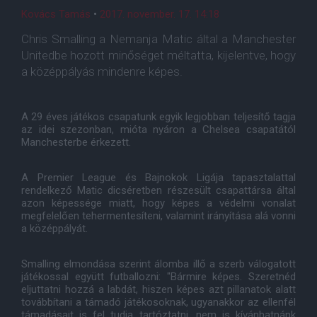
Kovács Tamás
•
2017. november. 17. 14:18
Chris Smalling a Nemanja Matic által a Manchester
Unitedbe hozott minőséget méltatta, kijelentve, hogy
a középpályás mindenre képes.
A 29 éves játékos csapatunk egyik legjobban teljesítő tagja
az idei szezonban, mióta nyáron a Chelsea csapatától
Manchesterbe érkezett.
A Premier League és Bajnokok Ligája tapasztalattal
rendelkező Matic dicséretben részesült csapattársa által
azon képessége miatt, hogy képes a védelmi vonalat
megfelelően tehermentesíteni, valamint irányítása alá vonni
a középpályát.
Smalling elmondása szerint álomba illő a szerb válogatott
játékossal együtt futballozni: "Bármire képes. Szeretnéd
eljuttatni hozzá a labdát, hiszen képes azt pillanatok alatt
továbbítani a támadó játékosoknak, ugyanakkor az ellenfél
támadásait is fel tudja tartóztatni, nem is kívánhatnánk