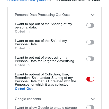
third parties.
Please note that this website/app uses one or more Google
Personal Data Processing Opt Outs
services and may gather and store information including but
Meccs Center
not limited to your visit or usage behaviour. You may click to
I want to opt-out of the Sharing of my
personal data.
grant or deny consent to Google and its third-party tags to
Opted In
use your data for below specified purposes in below Google
Paris Saint-Germain
vs
consent section.
I want to opt-out of the Sale of my
Personal Data.
Manchester United
Opted In
I want to opt-out of processing my
Felkészülési szezon 4. mérkőzés
Personal Data for Targeted Advertising.
Nya Ullevi, Göteborg
Opted In
2026-08-08 17:00
I want to opt-out of Collection, Use,
0 nap 4 óra 7 perc 27 másodperc
Retention, Sale, and/or Sharing of my
Personal Data that Is Unrelated with the
Purposes for which it was collected.
Opted Out
Leeds United
vs
Manchester United
2026-08-12 20:30
Google consents
AC Milan
vs
Manchester United
2026-08-15 18:00
I want to allow Google to enable storage