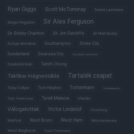
Ryan Giggs
Scott McTominay
Senne Lammens
Sir Alex Ferguson
Sergio Reguilon
Sir Bobby Charlton
Sir Jim Ratcliffe
Sir Matt Busby
Southampton
Stoke City
Sofyan Amrabat
Sunderland
Swansea City
Szurkoló szemmel
Tahith Chong
Szurkolói klub
Tartalék csapat
Taktikai mágnestábla
Tottenham
Tom Heaton
Toby Collyer
Trófeabibliográfia
Tyrell Malacia
Utazás
Tyler Fredericson
Válogatottak
Victor Lindelöf
Visszhang
West Ham
West Brom
Watford
Willy Kambwala
Wout Weghorst
Youri Tielemans