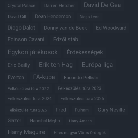
David De Gea
Crystal Palace
Darren Fletcher
Dean Henderson
David Gill
Diego Leon
Diogo Dalot
Donny van de Beek
Ed Woodward
Edinson Cavani
Edzői stáb
Egykori játékosok
Érdekességek
Erik ten Hag
Európa-liga
Eric Bailly
FA-kupa
Everton
Facundo Pellistri
Felkészülési túra 2022
Felkészülési túra 2023
Felkészülési túra 2024
Felkészülési túra 2025
Fred
Gary Neville
Fulham
Felkészülési túra 2026
Glazer
Hannibal Mejbri
Harry Amass
Harry Maguire
Híres magyar Vörös Ördögök