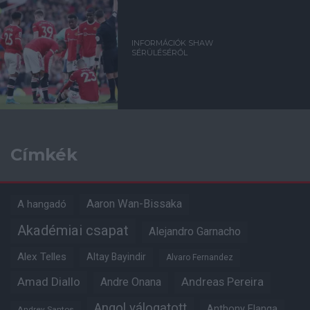
INFORMÁCIÓK SHAW
SÉRÜLÉSÉRŐL
Címkék
Aaron Wan-Bissaka
A hangadó
Akadémiai csapat
Alejandro Garnacho
Alex Telles
Altay Bayindir
Alvaro Fernandez
Amad Diallo
Andre Onana
Andreas Pereira
Angol válogatott
Anthony Elanga
Andrey Santos