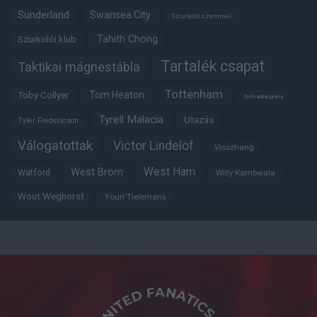
Sunderland
Swansea City
Szurkoló szemmel
Tahith Chong
Szurkolói klub
Tartalék csapat
Taktikai mágnestábla
Tottenham
Tom Heaton
Toby Collyer
Trófeabibliográfia
Tyrell Malacia
Utazás
Tyler Fredericson
Válogatottak
Victor Lindelöf
Visszhang
West Ham
West Brom
Watford
Willy Kambwala
Wout Weghorst
Youri Tielemans