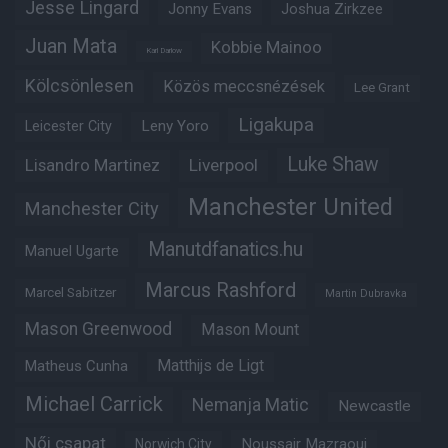
Jesse Lingard
Jonny Evans
Joshua Zirkzee
Juan Mata
Kobbie Mainoo
Karl Darlow
Kölcsönlesen
Közös meccsnézések
Lee Grant
Ligakupa
Leny Yoro
Leicester City
Luke Shaw
Lisandro Martinez
Liverpool
Manchester United
Manchester City
Manutdfanatics.hu
Manuel Ugarte
Marcus Rashford
Marcel Sabitzer
Martin Dubravka
Mason Greenwood
Mason Mount
Matheus Cunha
Matthijs de Ligt
Michael Carrick
Nemanja Matic
Newcastle
Női csapat
Noussair Mazraoui
Norwich City