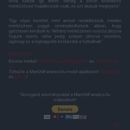
hova tudunk így elérni. Mindig a soron következő
mérkőzéssel foglalkozunk csak, és azt akarjuk megnyerni."
"Egy olyan kerettel, mint amivel rendelkezünk, minden
mérkőzésen joggal reménykedhetünk abban, hogy
győztesen kerülünk ki. Néhány mérkőzésen rosszul játszva
fogunk nyerni, néha pedig szépen játszva veszíteni,
úgyhogy ez a legnagyobb kockázata a futballnak."
Manutd.com
Kövess minket
Facebookon
,
Instagramon
és
YouTube-on
is!
Töltsd le a ManUtdFanatics.hu mobil applikációt
Androidra
és
iOS-re
!
Támogasd adományoddal a ManUtdFanatics.hu
működését!