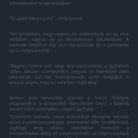
szereplésüket a bajnokságban.
"Ez újabb három pont" - tette hozzá.
"Azt gondolom, hogy nagyon jól védekeztünk, és az első
félidőben nagyon jól és kényelmesen játszhattunk. A
második félidőben egy picit kiengedtünk, de a győzelmet
így is megszereztük."
"Nagyon fontos volt, hogy újra visszatérjünk a győzelem
útjára. Minden szempontból nagyon jól teljesítünk jelen
pillanatban. Ezt kell fenntartanunk, aztán meglátjuk a
szezon végén, hogy ez mire lesz majd elég."
Amikor arról kérdezték, szerinte a Vörös Ördögök
elkaphatják-e a listavezető Manchester City-t a bajnoki
címért folyó versenyben, Lingard így felelt:
"Szerintem bármely másik szezonban éllovasok lennénk
azzal a pontmennyiséggel, amennyivel idén rendelkezünk,
úgyhogy amíg sikerül sorozatban nyernünk a
mérkőzéseket, addig az a legfontosabb, és majd meglátjuk