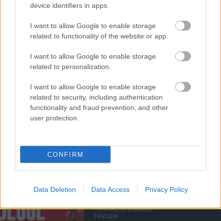
device identifiers in apps.
Támogatás
I want to allow Google to enable storage
related to functionality of the website or app.
Támogasd adományoddal
a ManUtdFanatics.hu működését!
I want to allow Google to enable storage
related to personalization.
I want to allow Google to enable storage
related to security, including authentication
functionality and fraud prevention, and other
user protection.
Kapcsolódó hírek
JESSE LINGARD
CONFIRM
Data Deletion
Data Access
Privacy Policy
HIVATALOS: LINGARD
TÁVOZIK