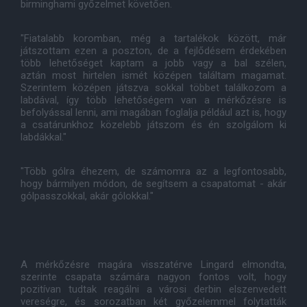
birminghami győzelmet követően.
"Fiatalabb koromban, még a tartalékok között, már
játszottam ezen a poszton, de a fejlődésem érdekében
több lehetőséget kaptam a jobb vagy a bal szélen,
aztán most hirtelen ismét középen találtam magamat.
Szerintem középen játszva sokkal többet találkozom a
labdával, így több lehetőségem van a mérkőzésre is
befolyással lenni, ami magában foglalja például azt is, hogy
a csatárunkhoz közelebb játszom és én szolgálom ki
labdákkal."
"Több gólra éhezem, de számomra az a legfontosabb,
hogy bármilyen módon, de segítsem a csapatomat - akár
gólpasszokkal, akár gólokkal."
A mérkőzésre magára visszatérve Lingard elmondta,
szerinte csapata számára nagyon fontos volt, hogy
pozitívan tudtak reagálni a városi derbin elszenvedett
vereségre, és sorozatban két győzelemmel folytatták