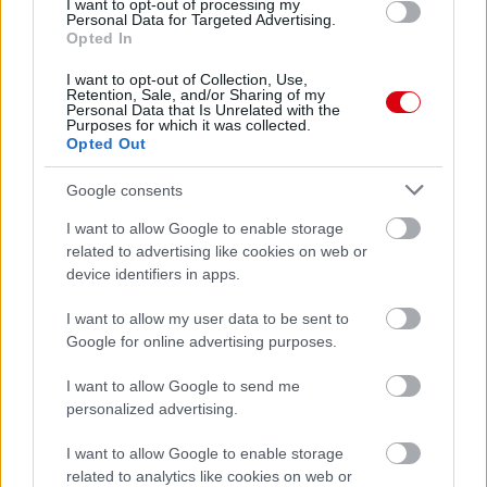
I want to opt-out of processing my
Personal Data for Targeted Advertising.
Opted In
Meccs Center
I want to opt-out of Collection, Use,
Retention, Sale, and/or Sharing of my
Personal Data that Is Unrelated with the
Purposes for which it was collected.
Leeds United
vs
Manchester
Opted Out
United
Google consents
Felkészülési szezon 5. mérkőzés
I want to allow Google to enable storage
Croke Park, Dublin
related to advertising like cookies on web or
2026-08-12 20:30
device identifiers in apps.
2 nap 15 óra 7 perc 53 másodperc
I want to allow my user data to be sent to
Google for online advertising purposes.
AC Milan
vs
Manchester United
2026-08-15 18:00
I want to allow Google to send me
personalized advertising.
ELŐZŐ MÉRKŐZÉSEK
I want to allow Google to enable storage
related to analytics like cookies on web or