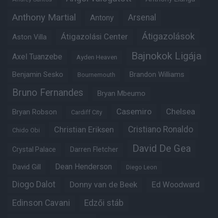
Anthony Martial
Arsenal
Antony
Átigazolások
Átigazolási Center
Aston Villa
Bajnokok Ligája
Axel Tuanzebe
Ayden Heaven
Benjamin Sesko
Brandon Williams
Bournemouth
Bruno Fernandes
Bryan Mbeumo
Casemiro
Chelsea
Bryan Robson
Cardiff City
Christian Eriksen
Cristiano Ronaldo
Chido Obi
David De Gea
Crystal Palace
Darren Fletcher
Dean Henderson
David Gill
Diego Leon
Diogo Dalot
Donny van de Beek
Ed Woodward
Edinson Cavani
Edzői stáb