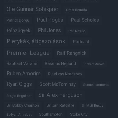
Ole Gunnar Solskjaer
Omar Berrada
Paul Pogba
Paul Scholes
Patrick Dorgu
Phil Jones
Pénzügyek
Phil Neville
Pletykák, átigazolások
Podcast
Premier League
Ralf Rangnick
Raphaël Varane
Rasmus Højlund
Richard Arnold
Ruben Amorim
Ruud van Nistelrooy
Ryan Giggs
Scott McTominay
Senne Lammens
Sir Alex Ferguson
Sergio Reguilon
Sir Bobby Charlton
Sir Jim Ratcliffe
Sir Matt Busby
Southampton
Stoke City
Sofyan Amrabat