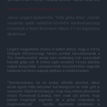
Lakner Péter
•
2017. december. 19. 11:20
Jesse Lingard kijelentette, "több gólra éhes", miután
vasárnap újabb találattal bővítette eredményességi
mutatóját a West Bromwich Albion 2-1-es legyőzése
alkalmával.
Lingard megpattanó lövése is kellett ahhoz, hogy a Vörös
Ördögök létfontosságú három ponttal távozhassanak a
The Hawthornsból, amely nem mellesleg már szezonbeli
hetedik gólja volt. A United saját nevelésű 14-ese elárulta,
sokkal központibb szerepkörének köszönhetően nagyobb
hatással tud lenni csapata játékára a mérkőzéseken.
"Természetesen, ha az ember előrébb játszhat, akkor
azzal együtt több helyzetet tud kidolgozni és több gólt is
szerezhet. Ebből kifolyólag az, hogy még többet játszhatok
össze Romeluval [Lukaku], nem csak azt jelenti, hogy
jobban megértjük egymást, de a gólok számában is
megmutatkozik" - kezdte riporterek kérdésére a