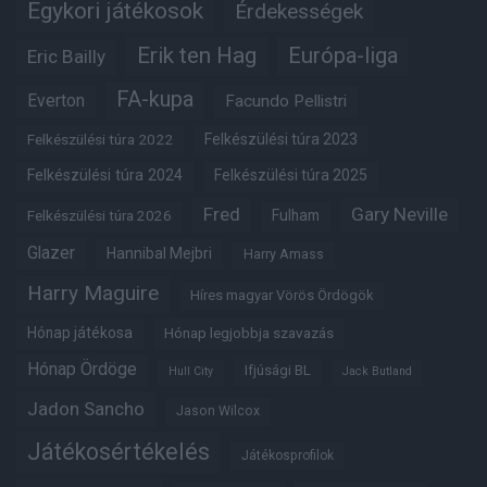
Egykori játékosok
Érdekességek
Erik ten Hag
Európa-liga
Eric Bailly
FA-kupa
Everton
Facundo Pellistri
Felkészülési túra 2022
Felkészülési túra 2023
Felkészülési túra 2024
Felkészülési túra 2025
Fred
Gary Neville
Fulham
Felkészülési túra 2026
Glazer
Hannibal Mejbri
Harry Amass
Harry Maguire
Híres magyar Vörös Ördögök
Hónap játékosa
Hónap legjobbja szavazás
Hónap Ördöge
Ifjúsági BL
Hull City
Jack Butland
Jadon Sancho
Jason Wilcox
Játékosértékelés
Játékosprofilok