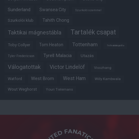
Sunderland
Swansea City
Szurkoló szemmel
Tahith Chong
Szurkolói klub
Tartalék csapat
Taktikai mágnestábla
Tottenham
Tom Heaton
Toby Collyer
Trófeabibliográfia
Tyrell Malacia
Utazás
Tyler Fredericson
Válogatottak
Victor Lindelöf
Visszhang
West Ham
West Brom
Watford
Willy Kambwala
Wout Weghorst
Youri Tielemans