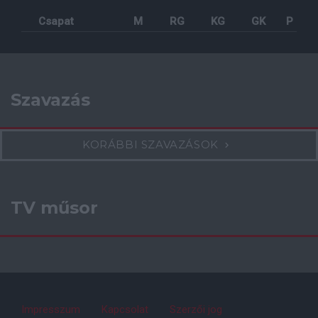
Csapat
M
RG
KG
GK
P
Szavazás
KORÁBBI SZAVAZÁSOK
TV műsor
Impresszum
Kapcsolat
Szerzői jog