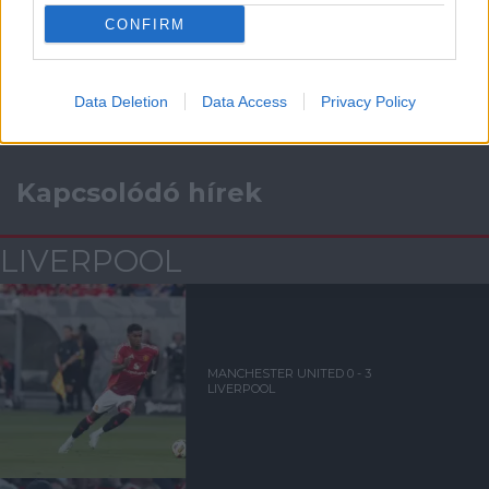
Támogasd adományoddal
a ManUtdFanatics.hu működését!
CONFIRM
Data Deletion
Data Access
Privacy Policy
Kapcsolódó hírek
LIVERPOOL
MANCHESTER UNITED 0 - 3
LIVERPOOL