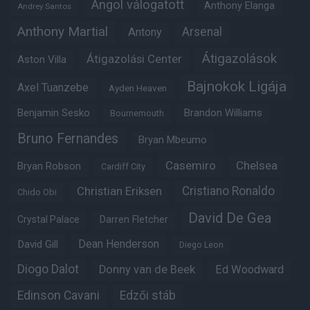
Angol válogatott
Anthony Elanga
Andrey Santos
Anthony Martial
Arsenal
Antony
Átigazolások
Átigazolási Center
Aston Villa
Bajnokok Ligája
Axel Tuanzebe
Ayden Heaven
Benjamin Sesko
Brandon Williams
Bournemouth
Bruno Fernandes
Bryan Mbeumo
Casemiro
Chelsea
Bryan Robson
Cardiff City
Christian Eriksen
Cristiano Ronaldo
Chido Obi
David De Gea
Crystal Palace
Darren Fletcher
Dean Henderson
David Gill
Diego Leon
Diogo Dalot
Donny van de Beek
Ed Woodward
Edinson Cavani
Edzői stáb