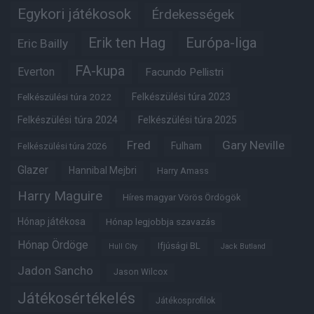
Egykori játékosok
Érdekességek
Erik ten Hag
Európa-liga
Eric Bailly
FA-kupa
Everton
Facundo Pellistri
Felkészülési túra 2022
Felkészülési túra 2023
Felkészülési túra 2024
Felkészülési túra 2025
Fred
Gary Neville
Fulham
Felkészülési túra 2026
Glazer
Hannibal Mejbri
Harry Amass
Harry Maguire
Híres magyar Vörös Ördögök
Hónap játékosa
Hónap legjobbja szavazás
Hónap Ördöge
Ifjúsági BL
Hull City
Jack Butland
Jadon Sancho
Jason Wilcox
Játékosértékelés
Játékosprofilok