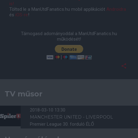
is!
Töltsd le a ManUtdFanatics.hu mobil applikációt
Androidra
és
iOS-re
!
Támogasd adományoddal a ManUtdFanatics.hu
működését!
TV műsor
2018-03-10 13:30
MANCHESTER UNITED - LIVERPOOL
Premier League 30. forduló ÉLŐ