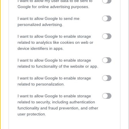
I want to allow my user data to be sent to
Paris Saint-Germain
vs
Google for online advertising purposes.
Manchester United
I want to allow Google to send me
personalized advertising.
Felkészülési szezon 4. mérkőzés
Nya Ullevi, Göteborg
2026-08-08 17:00
I want to allow Google to enable storage
related to analytics like cookies on web or
device identifiers in apps.
1 nap 22 óra 46 perc 18 másodperc
I want to allow Google to enable storage
Leeds United
vs
Manchester United
2026-08-12 20:30
related to functionality of the website or app.
AC Milan
vs
Manchester United
2026-08-15 18:00
I want to allow Google to enable storage
related to personalization.
ELŐZŐ MÉRKŐZÉSEK
I want to allow Google to enable storage
related to security, including authentication
functionality and fraud prevention, and other
Támogatás
user protection.