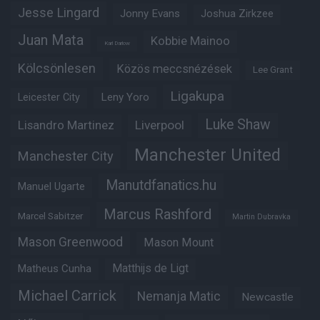
Jesse Lingard
Jonny Evans
Joshua Zirkzee
Juan Mata
Kobbie Mainoo
Karl Darlow
Kölcsönlesen
Közös meccsnézések
Lee Grant
Ligakupa
Leny Yoro
Leicester City
Luke Shaw
Lisandro Martinez
Liverpool
Manchester United
Manchester City
Manutdfanatics.hu
Manuel Ugarte
Marcus Rashford
Marcel Sabitzer
Martin Dubravka
Mason Greenwood
Mason Mount
Matheus Cunha
Matthijs de Ligt
Michael Carrick
Nemanja Matic
Newcastle