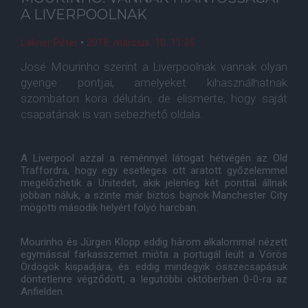
A LIVERPOOLNAK
Lakner Péter
•
2018. március. 10. 11:35
José Mourinho szerint a Liverpoolnak vannak olyan
gyenge pontjai, amelyeket kihasználhatnak
szombaton kora délután, de elismerte, hogy saját
csapatának is van sebezhető oldala.
A Liverpool azzal a reménnyel látogat hétvégén az Old
Traffordra, hogy egy esetleges ott aratott győzelemmel
megelőzhetik a Unitedet, akik jelenleg két ponttal állnak
jobban náluk, a szinte már biztos bajnok Manchester City
mögötti második helyért folyó harcban.
Mourinho és Jürgen Klopp eddig három alkalommal nézett
egymással farkasszemet mióta a portugál leült a Vörös
Ördögök kispadjára, és eddig mindegyik összecsapásuk
döntetlenre végződött, a legutóbbi októberben 0-0-ra az
Anfielden.