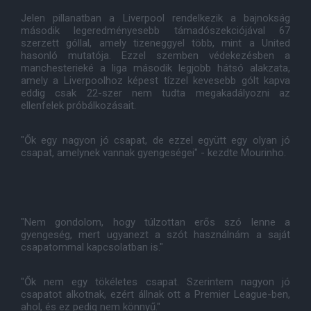
Jelen pillanatban a Liverpool rendelkezik a bajnokság
második legeredményesebb támadószekciójával 67
szerzett góllal, amely tizeneggyel több, mint a United
hasonló mutatója. Ezzel szemben védekezésben a
manchesterieké a liga második legjobb hátsó alakzata,
amely a Liverpoolhoz képest tízzel kevesebb gólt kapva
eddig csak 22-szer nem tudta megakadályozni az
ellenfelek próbálkozásait.
"Ők egy nagyon jó csapat, de ezzel együtt egy olyan jó
csapat, amelynek vannak gyengeségei" - kezdte Mourinho.
"Nem gondolom, hogy túlzottan erős szó lenne a
gyengeség, mert ugyanezt a szót használnám a saját
csapatommal kapcsolatban is."
"Ők nem egy tökéletes csapat. Szerintem nagyon jó
csapatot alkotnak, ezért állnak ott a Premier League-ben,
ahol, és ez pedig nem könnyű."