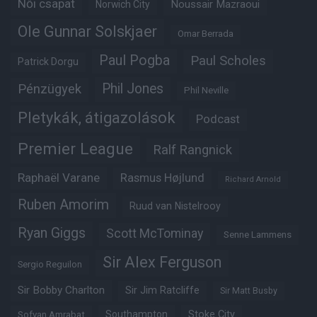
Női csapat
Noussair Mazraoui
Norwich City
Ole Gunnar Solskjaer
Omar Berrada
Paul Pogba
Paul Scholes
Patrick Dorgu
Phil Jones
Pénzügyek
Phil Neville
Pletykák, átigazolások
Podcast
Premier League
Ralf Rangnick
Raphaël Varane
Rasmus Højlund
Richard Arnold
Ruben Amorim
Ruud van Nistelrooy
Ryan Giggs
Scott McTominay
Senne Lammens
Sir Alex Ferguson
Sergio Reguilon
Sir Bobby Charlton
Sir Jim Ratcliffe
Sir Matt Busby
Southampton
Stoke City
Sofyan Amrabat