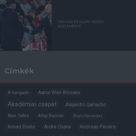
TEN HAG ÉS KLOPP KÖZÖS
KÖZLEMÉNYE
Címkék
Aaron Wan-Bissaka
A hangadó
Akadémiai csapat
Alejandro Garnacho
Alex Telles
Altay Bayindir
Alvaro Fernandez
Amad Diallo
Andre Onana
Andreas Pereira