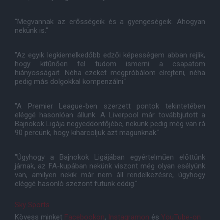
"Megvannak az erősségeik és a gyengeségeik. Ahogyan
nekünk is."
"Az egyik legkiemelkedőbb edzői képességem abban rejlik,
hogy kitűnően fel tudom ismerni a csapatom
hiányosságait. Néha ezeket megpróbálom elrejteni, néha
pedig más dolgokkal kompenzálni."
"A Premier League-ben szerzett pontok tekintetében
eléggé hasonlóan állunk. A Liverpool már továbbjutott a
Bajnokok Ligája negyeddöntőjébe, nekünk pedig még van rá
90 percünk, hogy kiharcoljuk azt magunknak."
"Úgyhogy a Bajnokok Ligájában egyértelműen előttünk
járnak, az FA-kupában nekünk viszont még olyan esélyünk
van, amilyen nekik már nem áll rendelkezésre, úgyhogy
eléggé hasonló szezont futunk eddig."
Sky Sports
Kövess minket
Facebookon
,
Instagramon
és
YouTube-on