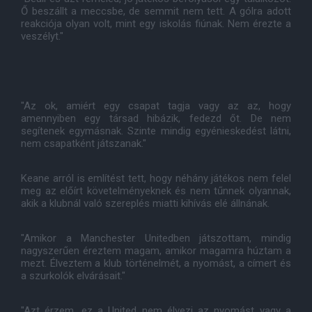
Ő beszállt a meccsbe, de semmit nem tett. A gólra adott
reakciója olyan volt, mint egy iskolás fiúnak. Nem érezte a
veszélyt."
"Az ok, amiért egy csapat tagja vagy az az, hogy
amennyiben egy társad hibázik, fedezd őt. De nem
segítenek egymásnak. Szinte mindig egyénieskedést látni,
nem csapatként játszanak."
Keane arról is említést tett, hogy néhány játékos nem felel
meg az előírt követelményeknek és nem tűnnek olyannak,
akik a klubnál való szereplés miatti kihívás elé állnának.
"Amikor a Manchester Unitedben játszottam, mindig
nagyszerűen éreztem magam, amikor magamra húztam a
mezt. Élveztem a klub történelmét, a nyomást, a címert és
a szurkolók elvárásait."
"Azt érzem, ez a United nem élvezi az nyomást vagy a