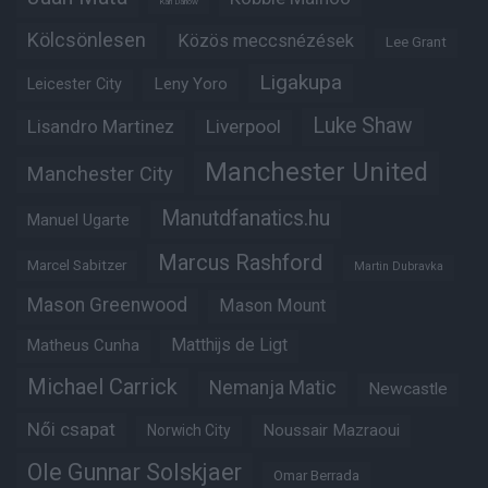
Karl Darlow
Kölcsönlesen
Közös meccsnézések
Lee Grant
Ligakupa
Leny Yoro
Leicester City
Luke Shaw
Lisandro Martinez
Liverpool
Manchester United
Manchester City
Manutdfanatics.hu
Manuel Ugarte
Marcus Rashford
Marcel Sabitzer
Martin Dubravka
Mason Greenwood
Mason Mount
Matheus Cunha
Matthijs de Ligt
Michael Carrick
Nemanja Matic
Newcastle
Női csapat
Noussair Mazraoui
Norwich City
Ole Gunnar Solskjaer
Omar Berrada