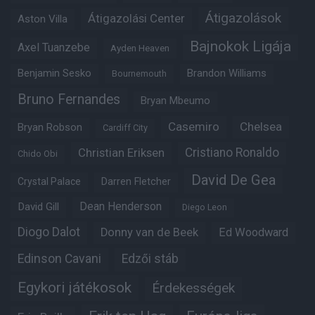
Átigazolások
Átigazolási Center
Aston Villa
Bajnokok Ligája
Axel Tuanzebe
Ayden Heaven
Benjamin Sesko
Brandon Williams
Bournemouth
Bruno Fernandes
Bryan Mbeumo
Casemiro
Chelsea
Bryan Robson
Cardiff City
Christian Eriksen
Cristiano Ronaldo
Chido Obi
David De Gea
Crystal Palace
Darren Fletcher
Dean Henderson
David Gill
Diego Leon
Diogo Dalot
Donny van de Beek
Ed Woodward
Edinson Cavani
Edzői stáb
Egykori játékosok
Érdekességek