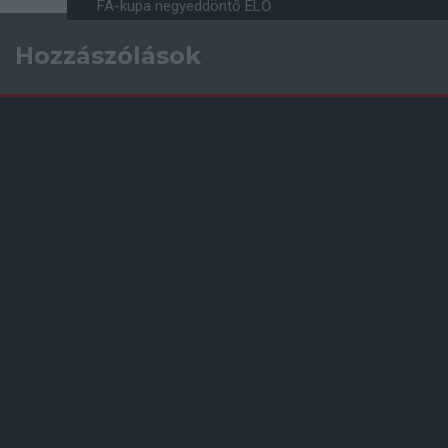
FA-kupa negyeddöntő ÉLŐ
Hozzászólások