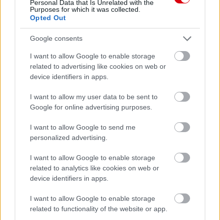
Personal Data that Is Unrelated with the
Purposes for which it was collected.
Opted Out
Paris Saint-Germain
vs
Google consents
Manchester United
I want to allow Google to enable storage
related to advertising like cookies on web or
Felkészülési szezon 4. mérkőzés
device identifiers in apps.
Nya Ullevi, Göteborg
2026-08-08 17:00
I want to allow my user data to be sent to
Google for online advertising purposes.
I want to allow Google to send me
Leeds United
vs
Manchester United
2026-08-12 20:30
personalized advertising.
AC Milan
vs
Manchester United
2026-08-15 18:00
I want to allow Google to enable storage
related to analytics like cookies on web or
ELŐZŐ MÉRKŐZÉSEK
device identifiers in apps.
I want to allow Google to enable storage
Támogatás
related to functionality of the website or app.