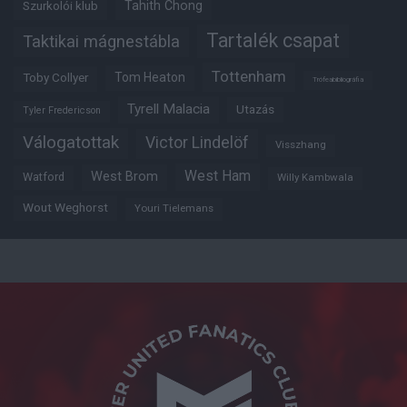
Tahith Chong
Szurkolói klub
Tartalék csapat
Taktikai mágnestábla
Tottenham
Tom Heaton
Toby Collyer
Trófeabibliográfia
Tyrell Malacia
Utazás
Tyler Fredericson
Válogatottak
Victor Lindelöf
Visszhang
West Ham
West Brom
Watford
Willy Kambwala
Wout Weghorst
Youri Tielemans