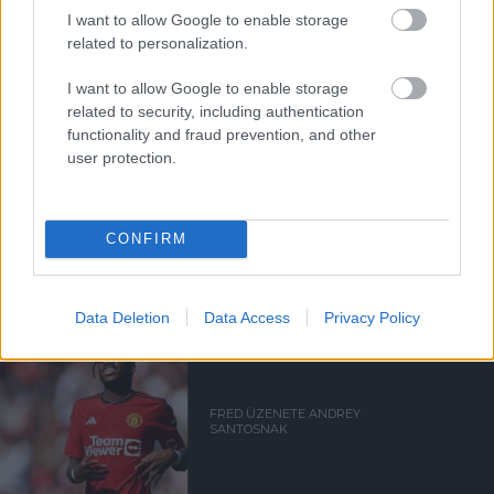
I want to allow Google to enable storage
Támogasd adományoddal
related to personalization.
a ManUtdFanatics.hu működését!
I want to allow Google to enable storage
related to security, including authentication
functionality and fraud prevention, and other
user protection.
Kapcsolódó hírek
CONFIRM
EGYKORI JÁTÉKOSOK
Data Deletion
Data Access
Privacy Policy
FRED ÜZENETE ANDREY
SANTOSNAK