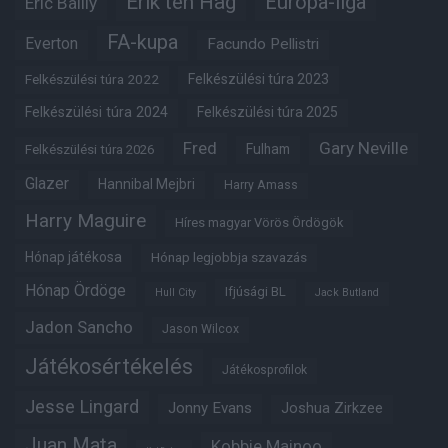
Erik ten Hag
Európa-liga
Eric Bailly
FA-kupa
Everton
Facundo Pellistri
Felkészülési túra 2022
Felkészülési túra 2023
Felkészülési túra 2024
Felkészülési túra 2025
Fred
Gary Neville
Fulham
Felkészülési túra 2026
Glazer
Hannibal Mejbri
Harry Amass
Harry Maguire
Híres magyar Vörös Ördögök
Hónap játékosa
Hónap legjobbja szavazás
Hónap Ördöge
Ifjúsági BL
Hull City
Jack Butland
Jadon Sancho
Jason Wilcox
Játékosértékelés
Játékosprofilok
Jesse Lingard
Jonny Evans
Joshua Zirkzee
Juan Mata
Kobbie Mainoo