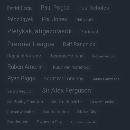
Paul Pogba
Paul Scholes
Patrick Dorgu
Phil Jones
Pénzügyek
Phil Neville
Pletykák, átigazolások
Podcast
Premier League
Ralf Rangnick
Raphaël Varane
Rasmus Højlund
Richard Arnold
Ruben Amorim
Ruud van Nistelrooy
Ryan Giggs
Scott McTominay
Senne Lammens
Sir Alex Ferguson
Sergio Reguilon
Sir Bobby Charlton
Sir Jim Ratcliffe
Sir Matt Busby
Southampton
Stoke City
Sofyan Amrabat
Sunderland
Swansea City
Szurkoló szemmel