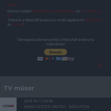
ESPN
Kövess minket
Facebookon
,
Instagramon
és
YouTube-on
is!
Töltsd le a ManUtdFanatics.hu mobil applikációt
Androidra
és
iOS-re
!
Támogasd adományoddal a ManUtdFanatics.hu
működését!
TV műsor
2018-03-17 20:45
MANCHESTER UNITED - BRIGHTON