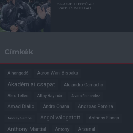
MAGUIRE-T LENYŰGÖZI
EVANS ÉS WOODGATE
Címkék
Aaron Wan-Bissaka
A hangadó
Akadémiai csapat
Alejandro Garnacho
Alex Telles
Altay Bayindir
Alvaro Fernandez
Amad Diallo
Andre Onana
Andreas Pereira
Angol válogatott
Anthony Elanga
Andrey Santos
Anthony Martial
Arsenal
Antony