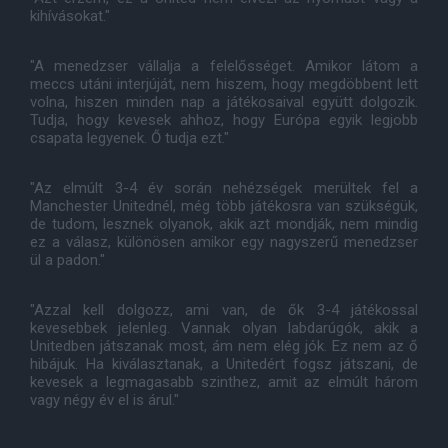
kihívásokat."
"A menedzser vállalja a felelősséget. Amikor látom a
meccs utáni interjúját, nem hiszem, hogy megdöbbent lett
volna, hiszen minden nap a játékosaival együtt dolgozik.
Tudja, hogy kevesek ahhoz, hogy Európa egyik legjobb
csapata legyenek. Ő tudja ezt."
"Az elmúlt 3-4 év során nehézségek merültek fel a
Manchester Unitednél, még több játékosra van szükségük,
de tudom, lesznek olyanok, akik azt mondják, nem mindig
ez a válasz, különösen amikor egy nagyszerű menedzser
ül a padon."
"Azzal kell dolgozz, ami van, de ők 3-4 játékossal
kevesebbek jelenleg. Vannak olyan labdarúgók, akik a
Unitedben játszanak most, ám nem elég jók. Ez nem az ő
hibájuk. Ha kiválasztanak, a Unitedért fogsz játszani, de
kevesek a legmagasabb szinthez, amit az elmúlt három
vagy négy év el is árul."