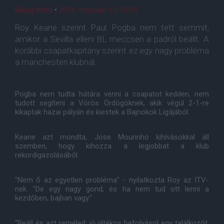
Balog Attila
•
2018. március. 15. 13:25
Roy Keane szerint Paul Pogba nem tett semmit,
amikor a Sevilla elleni BL meccsen a padról beállt. A
korábbi csapatkapitány szerint ez egy nagy probléma
a manchesteri klubnál.
Pogba nem tudta hátára venni a csapatot kedden, nem
tudott segíteni a Vörös Ördögöknek, akik végül 2-1-re
kikaptak hazai pályán és kiestek a Bajnokok Ligájából.
Keane azt mondta, Jose Mourinho kihívásokkal áll
szemben, hogy kihozza a legjobbat a klub
rekordigazolásából.
"Nem ő az egyetlen probléma" - nyilatkozta Roy az ITV-
nek. "De egy nagy gond, és ha nem tud ott lenni a
kezdőben, bajban vagy."
"Beáll és azt reméled, jó játékos befolyásol egy találkozót.