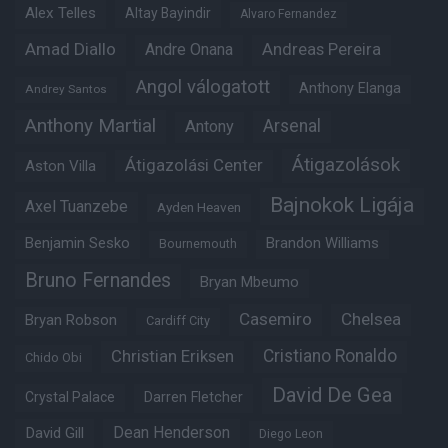
Alex Telles
Altay Bayindir
Alvaro Fernandez
Amad Diallo
Andre Onana
Andreas Pereira
Angol válogatott
Anthony Elanga
Andrey Santos
Anthony Martial
Arsenal
Antony
Átigazolások
Átigazolási Center
Aston Villa
Bajnokok Ligája
Axel Tuanzebe
Ayden Heaven
Benjamin Sesko
Brandon Williams
Bournemouth
Bruno Fernandes
Bryan Mbeumo
Casemiro
Chelsea
Bryan Robson
Cardiff City
Christian Eriksen
Cristiano Ronaldo
Chido Obi
David De Gea
Crystal Palace
Darren Fletcher
Dean Henderson
David Gill
Diego Leon