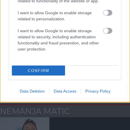
related to functionality of the website or app.
ELŐZŐ MÉRKŐZÉSEK
I want to allow Google to enable storage
related to personalization.
Támogatás
I want to allow Google to enable storage
related to security, including authentication
Támogasd adományoddal
functionality and fraud prevention, and other
a ManUtdFanatics.hu működését!
user protection.
CONFIRM
Data Deletion
Data Access
Privacy Policy
Kapcsolódó hírek
NEMANJA MATIC