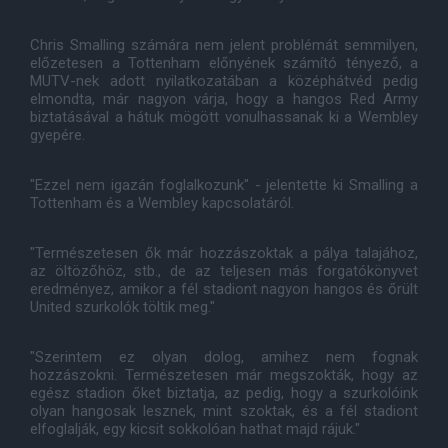
Chris Smalling számára nem jelent problémát semmilyen,
előzetesen a Tottenham előnyének számító tényező, a
MUTV-nek adott nyilatkozatában a középhátvéd pedig
elmondta, már nagyon várja, hogy a hangos Red Army
biztatásával a hátuk mögött vonulhassanak ki a Wembley
gyepére.
"Ezzel nem igazán foglalkozunk" - jelentette ki Smalling a
Tottenham és a Wembley kapcsolatáról.
"Természetesen ők már hozzászoktak a pálya talajához,
az öltözőhöz, stb., de az teljesen más forgatókönyvet
eredményez, amikor a fél stadiont nagyon hangos és őrült
United szurkolók töltik meg."
"Szerintem ez olyan dolog, amihez nem fognak
hozzászokni. Természetesen már megszokták, hogy az
egész stadion őket biztatja, az pedig, hogy a szurkolóink
olyan hangosak lesznek, mint szoktak, és a fél stadiont
elfoglalják, egy kicsit sokkolóan hathat majd rájuk."