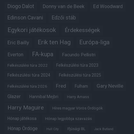
Diogo Dalot
Donny van de Beek
Ed Woodward
Edinson Cavani
Edzői stáb
Egykori játékosok
Érdekességek
Erik ten Hag
Európa-liga
Eric Bailly
FA-kupa
Everton
Facundo Pellistri
Felkészülési túra 2022
Felkészülési túra 2023
Felkészülési túra 2024
Felkészülési túra 2025
Fred
Gary Neville
Fulham
Felkészülési túra 2026
Glazer
Hannibal Mejbri
Harry Amass
Harry Maguire
Híres magyar Vörös Ördögök
Hónap játékosa
Hónap legjobbja szavazás
Hónap Ördöge
Ifjúsági BL
Hull City
Jack Butland