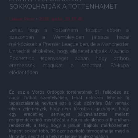
SOKKOLHATJÁK A TOTTENHAMET
Lakner Péter
•
2018. április. 20. 09:40
Lehet, hogy a Tottenham Hotspur ebben a
szezonban a Wembley-ben játssza hazai
mérkőzéseit a Premier League-ben, de a Manchester
Unitednél eltökéltek, hogy ellehetetlenítsék Mauricio
Pochettino legénységét abban, hogy otthon
érezhessék magukat a szombati FA-kupa
elődöntőben.
Ez lesz a Vörös Ördögök történetének 51. fellépése az
angol futball szentélyében, tehát nehezen lehetne új
tapasztalatnak nevezni ezt a klub számára. Bár vannak
olyan vélemények, hogy nem túlzottan igazságos, hogy
egy eredetileg semleges pályaválasztás mellett
megrendezendő mérkőzést a Spurs ideiglenes otthonában
rendeznek, a tény, hogy a januári bajnoki mérkőzéshez
képest sokkal több, 35 ezer szurkoló támogathatja majd a
Unitedet, segíthet a helyzet kiegyensúlyozásában.