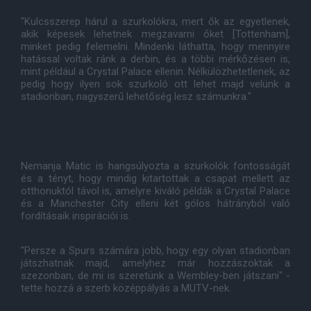
"Kulcsszerep hárul a szurkolókra, mert ők az egyetlenek,
akik képesek lehetnek megzavarni őket [Tottenham],
minket pedig felemelni. Mindenki láthatta, hogy mennyire
hatással voltak ránk a derbin, és a többi mérkőzésen is,
mint például a Crystal Palace ellenin. Nélkülözhetetlenek, az
pedig hogy ilyen sok szurkoló ott lehet majd velünk a
stadionban, nagyszerű lehetőség lesz számunkra."
Nemanja Matic is hangsúlyozta a szurkolók fontosságát
és a tényt, hogy mindig kitartottak a csapat mellett az
otthonuktól távol is, amelyre kiváló példák a Crystal Palace
és a Manchester City elleni két gólos hátrányból való
fordításaik inspirációi is.
"Persze a Spurs számára jobb, hogy egy olyan stadionban
játszhatnak majd, amelyhez már hozzászoktak a
szezonban, de mi is szeretünk a Wembley-ben játszani" -
tette hozzá a szerb középpályás a MUTV-nek.