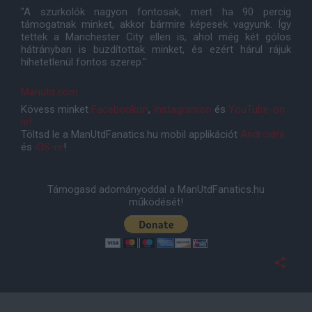
"A szurkolók nagyon fontosak, mert ha 90 percig
támogatnak minket, akkor bármire képesek vagyunk. Így
tettek a Manchester City ellen is, ahol még két gólos
hátrányban is buzdítottak minket, és ezért hárul rájuk
hihetetlenül fontos szerep."
Manutd.com
Kövess minket
Facebookon
,
Instagramon
és
YouTube-on
is!
Töltsd le a ManUtdFanatics.hu mobil applikációt
Androidra
és
iOS-re
!
Támogasd adományoddal a ManUtdFanatics.hu
működését!