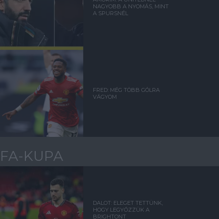
NAGYOBB A NYOMÁS, MINT
A SPURSNÉL
FRED: MÉG TÖBB GÓLRA
VÁGYOM
FA-KUPA
DALOT: ELEGET TETTÜNK,
HOGY LEGYŐZZÜK A
BRIGHTONT