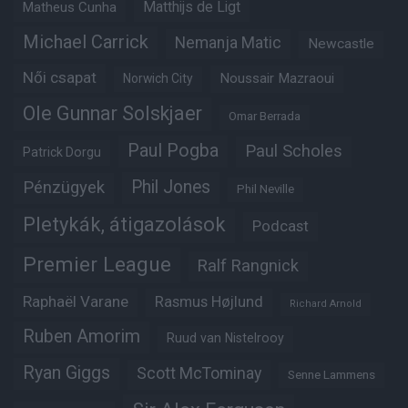
Matheus Cunha
Matthijs de Ligt
Michael Carrick
Nemanja Matic
Newcastle
Női csapat
Noussair Mazraoui
Norwich City
Ole Gunnar Solskjaer
Omar Berrada
Paul Pogba
Paul Scholes
Patrick Dorgu
Phil Jones
Pénzügyek
Phil Neville
Pletykák, átigazolások
Podcast
Premier League
Ralf Rangnick
Raphaël Varane
Rasmus Højlund
Richard Arnold
Ruben Amorim
Ruud van Nistelrooy
Ryan Giggs
Scott McTominay
Senne Lammens