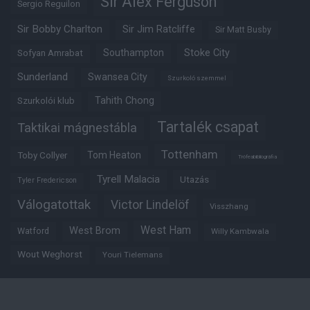
Sir Alex Ferguson
Sergio Reguilon
Sir Bobby Charlton
Sir Jim Ratcliffe
Sir Matt Busby
Southampton
Stoke City
Sofyan Amrabat
Sunderland
Swansea City
Szurkoló szemmel
Tahith Chong
Szurkolói klub
Tartalék csapat
Taktikai mágnestábla
Tottenham
Tom Heaton
Toby Collyer
Trófeabibliográfia
Tyrell Malacia
Utazás
Tyler Fredericson
Válogatottak
Victor Lindelöf
Visszhang
West Ham
West Brom
Watford
Willy Kambwala
Wout Weghorst
Youri Tielemans