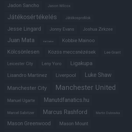
Jadon Sancho
Jason Wilcox
Játékosértékelés
Játékosprofilok
Jesse Lingard
Jonny Evans
Joshua Zirkzee
Juan Mata
Kobbie Mainoo
Karl Darlow
Kölcsönlesen
Közös meccsnézések
Lee Grant
Ligakupa
Leny Yoro
Leicester City
Luke Shaw
Lisandro Martinez
Liverpool
Manchester United
Manchester City
Manutdfanatics.hu
Manuel Ugarte
Marcus Rashford
Marcel Sabitzer
Martin Dubravka
Mason Greenwood
Mason Mount