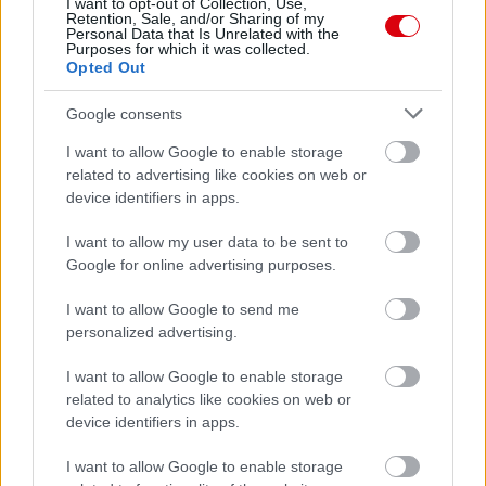
I want to opt-out of Collection, Use,
Retention, Sale, and/or Sharing of my
Personal Data that Is Unrelated with the
Purposes for which it was collected.
Opted Out
Google consents
Meccs Center
I want to allow Google to enable storage
related to advertising like cookies on web or
device identifiers in apps.
Leeds United
vs
Manchester
I want to allow my user data to be sent to
United
Google for online advertising purposes.
Felkészülési szezon 5. mérkőzés
I want to allow Google to send me
Croke Park, Dublin
2026-08-12 20:30
personalized advertising.
I want to allow Google to enable storage
3 nap 3 óra 19 perc 52 másodperc
related to analytics like cookies on web or
device identifiers in apps.
AC Milan
vs
Manchester United
2026-08-15 18:00
I want to allow Google to enable storage