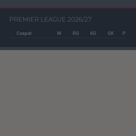
PREMIER LEAGUE 2026/27
Csapat
M
RG
KG
GK
P
Szavazás
KORÁBBI SZAVAZÁSOK
TV műsor
2026-08-12 20:30