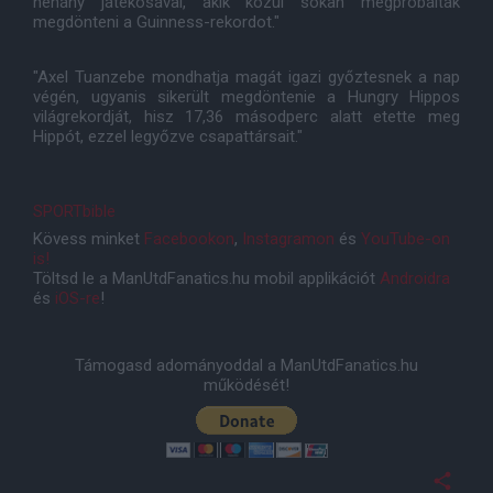
néhány játékosával, akik közül sokan megpróbálták
megdönteni a Guinness-rekordot."
"Axel Tuanzebe mondhatja magát igazi győztesnek a nap
végén, ugyanis sikerült megdöntenie a Hungry Hippos
világrekordját, hisz 17,36 másodperc alatt etette meg
Hippót, ezzel legyőzve csapattársait."
SPORTbible
Kövess minket
Facebookon
,
Instagramon
és
YouTube-on
is!
Töltsd le a ManUtdFanatics.hu mobil applikációt
Androidra
és
iOS-re
!
Támogasd adományoddal a ManUtdFanatics.hu
működését!