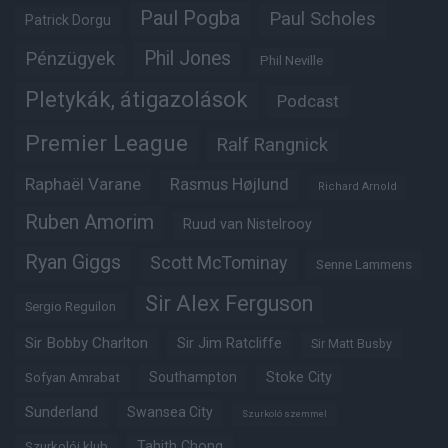
Paul Pogba
Paul Scholes
Patrick Dorgu
Phil Jones
Pénzügyek
Phil Neville
Pletykák, átigazolások
Podcast
Premier League
Ralf Rangnick
Raphaël Varane
Rasmus Højlund
Richard Arnold
Ruben Amorim
Ruud van Nistelrooy
Ryan Giggs
Scott McTominay
Senne Lammens
Sir Alex Ferguson
Sergio Reguilon
Sir Bobby Charlton
Sir Jim Ratcliffe
Sir Matt Busby
Southampton
Stoke City
Sofyan Amrabat
Sunderland
Swansea City
Szurkoló szemmel
Tahith Chong
Szurkolói klub