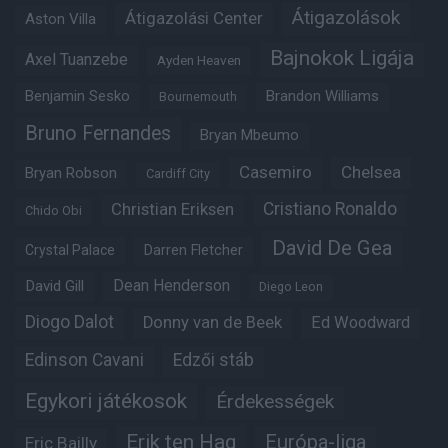
Átigazolások
Átigazolási Center
Aston Villa
Bajnokok Ligája
Axel Tuanzebe
Ayden Heaven
Benjamin Sesko
Brandon Williams
Bournemouth
Bruno Fernandes
Bryan Mbeumo
Casemiro
Chelsea
Bryan Robson
Cardiff City
Christian Eriksen
Cristiano Ronaldo
Chido Obi
David De Gea
Crystal Palace
Darren Fletcher
Dean Henderson
David Gill
Diego Leon
Diogo Dalot
Donny van de Beek
Ed Woodward
Edinson Cavani
Edzői stáb
Egykori játékosok
Érdekességek
Erik ten Hag
Európa-liga
Eric Bailly