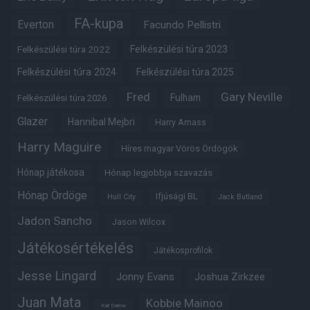
FA-kupa
Everton
Facundo Pellistri
Felkészülési túra 2022
Felkészülési túra 2023
Felkészülési túra 2024
Felkészülési túra 2025
Fred
Gary Neville
Fulham
Felkészülési túra 2026
Glazer
Hannibal Mejbri
Harry Amass
Harry Maguire
Híres magyar Vörös Ördögök
Hónap játékosa
Hónap legjobbja szavazás
Hónap Ördöge
Ifjúsági BL
Hull City
Jack Butland
Jadon Sancho
Jason Wilcox
Játékosértékelés
Játékosprofilok
Jesse Lingard
Jonny Evans
Joshua Zirkzee
Juan Mata
Kobbie Mainoo
Karl Darlow