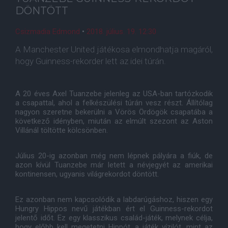
DÖNTÖTT
Csizmadia Edmond
•
2018. július. 19. 12:30
A Manchester United játékosa elmondhatja magáról,
hogy Guinness-rekorder lett az idei túrán.
A 20 éves Axel Tuanzebe jelenleg az USA-ban tartózkodik
a csapattal, ahol a felkészülési túrán vesz részt. Állítólag
nagyon szeretne bekerülni a Vörös Ördögök csapatába a
következő idényben, miután az elmúlt szezont az Aston
Villánál töltötte kölcsönben.
Július 20-ig azonban még nem lépnek pályára a fiúk, de
azon kívül Tuanzebe már letett a névjegyét az amerikai
kontinensen, ugyanis világrekordot döntött.
Ez azonban nem kapcsolódik a labdarúgáshoz, hiszen egy
Hungry Hippos nevű játékban ért el Guinness-rekordot
jelentő időt. Ez egy klasszikus család-játék, melynek célja,
hogy előbb kell megetetni Hippót, a játék vízilót, mint az