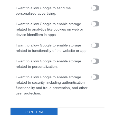
I want to allow Google to send me
personalized advertising.
Támogasd adományoddal
a ManUtdFanatics.hu működését!
I want to allow Google to enable storage
related to analytics like cookies on web or
device identifiers in apps.
I want to allow Google to enable storage
related to functionality of the website or app.
Kapcsolódó hírek
I want to allow Google to enable storage
related to personalization.
AXEL TUANZEBE
I want to allow Google to enable storage
related to security, including authentication
functionality and fraud prevention, and other
user protection.
AXEL TUANZEBE AZ
IPSWICH JÁTÉKOSA LETT
CONFIRM