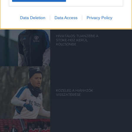
Data Deletion
Data Access
Privacy Policy
HIVATALOS: TUANZEBE A
STOKE-HOZ KERÜL
KÖLCSÖNBE
KÖZELEG A HIÁNYZÓK
VISSZATÉRÉSE