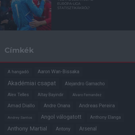
EURÓPA-LIGA
STATISZTIKÁKRÓL?
Címkék
Aaron Wan-Bissaka
A hangadó
Akadémiai csapat
Alejandro Garnacho
Alex Telles
Altay Bayindir
Alvaro Fernandez
Amad Diallo
Andre Onana
Andreas Pereira
Angol válogatott
Anthony Elanga
Andrey Santos
Anthony Martial
Arsenal
Antony