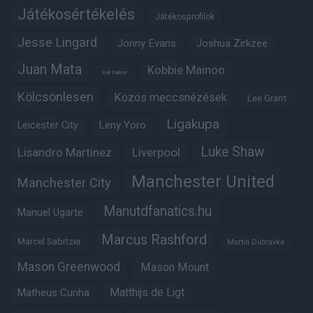
Játékosértékelés
Játékosprofilok
Jesse Lingard
Jonny Evans
Joshua Zirkzee
Juan Mata
Kobbie Mainoo
Karl Darlow
Kölcsönlesen
Közös meccsnézések
Lee Grant
Ligakupa
Leny Yoro
Leicester City
Luke Shaw
Lisandro Martinez
Liverpool
Manchester United
Manchester City
Manutdfanatics.hu
Manuel Ugarte
Marcus Rashford
Marcel Sabitzer
Martin Dubravka
Mason Greenwood
Mason Mount
Matheus Cunha
Matthijs de Ligt