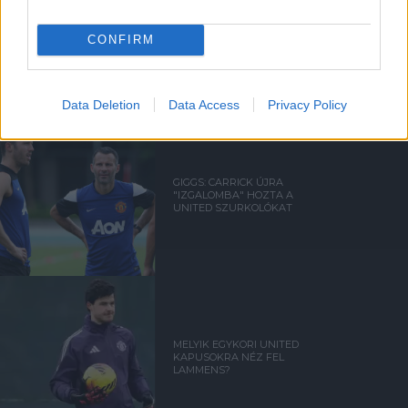
FRED ÜZENETE ANDREY
CONFIRM
SANTOSNAK
Data Deletion
Data Access
Privacy Policy
GIGGS: CARRICK ÚJRA
"IZGALOMBA" HOZTA A
UNITED SZURKOLÓKAT
MELYIK EGYKORI UNITED
KAPUSOKRA NÉZ FEL
LAMMENS?