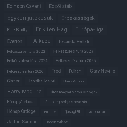
Edinson Cavani
Edzői stáb
Egykori játékosok
Érdekességek
Erik ten Hag
Európa-liga
Eric Bailly
FA-kupa
Everton
Facundo Pellistri
Felkészülési túra 2022
Felkészülési túra 2023
Felkészülési túra 2024
Felkészülési túra 2025
Fred
Gary Neville
Fulham
Felkészülési túra 2026
Glazer
Hannibal Mejbri
Harry Amass
Harry Maguire
Híres magyar Vörös Ördögök
Hónap játékosa
Hónap legjobbja szavazás
Hónap Ördöge
Ifjúsági BL
Hull City
Jack Butland
Jadon Sancho
Jason Wilcox