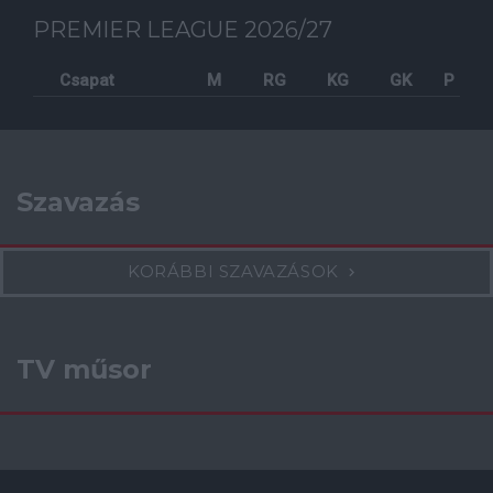
PREMIER LEAGUE 2026/27
Csapat
M
RG
KG
GK
P
Szavazás
KORÁBBI SZAVAZÁSOK
TV műsor