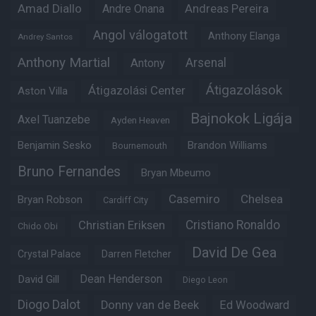
Amad Diallo
Andre Onana
Andreas Pereira
Angol válogatott
Anthony Elanga
Andrey Santos
Anthony Martial
Arsenal
Antony
Átigazolások
Átigazolási Center
Aston Villa
Bajnokok Ligája
Axel Tuanzebe
Ayden Heaven
Benjamin Sesko
Brandon Williams
Bournemouth
Bruno Fernandes
Bryan Mbeumo
Casemiro
Chelsea
Bryan Robson
Cardiff City
Christian Eriksen
Cristiano Ronaldo
Chido Obi
David De Gea
Crystal Palace
Darren Fletcher
Dean Henderson
David Gill
Diego Leon
Diogo Dalot
Donny van de Beek
Ed Woodward