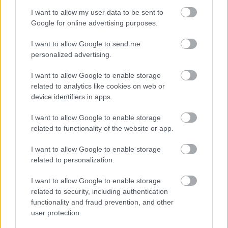
ELŐZŐ MÉRKŐZÉSEK
I want to allow my user data to be sent to
Google for online advertising purposes.
Támogatás
I want to allow Google to send me
personalized advertising.
Támogasd adományoddal
I want to allow Google to enable storage
a ManUtdFanatics.hu működését!
related to analytics like cookies on web or
device identifiers in apps.
I want to allow Google to enable storage
related to functionality of the website or app.
I want to allow Google to enable storage
Kapcsolódó hírek
related to personalization.
I want to allow Google to enable storage
EGYKORI JÁTÉKOSOK
related to security, including authentication
functionality and fraud prevention, and other
user protection.