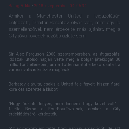
Balog Attila
•
2018. szeptember. 04. 05:34
Amikor a Manchester United a leigazolásán
dolgozott, Dimitar Berbatov olyan volt, mint egy ló
szemellenzővel, nem érdekelte más ajánlat, még a
City jóval jövedelmezőbb üzlete sem.
Sir Alex Ferguson 2008 szeptemberében, az átigazolási
időszak utolsó napján vette meg a bolgár játékjogát 30
millió font ellenében, ám a Tottenhamtől érkező csatárt a
városi rivális is kinézte magának.
Berbatov elárulta, csakis a United felé figyelt, hiszen fiatal
kora óta szerette a klubot.
"Hogy őszinte legyen, nem hinném, hogy közel volt" -
felelte Berba a FourFourTwo-nak, amikor a City
érdeklődéséről kérdezték.
"Az ügynököm említette, hogy vannak érdeklődők, de azt