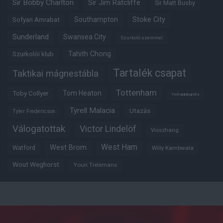
Sir Bobby Charlton
Sir Jim Ratcliffe
Sir Matt Busby
Southampton
Stoke City
Sofyan Amrabat
Sunderland
Swansea City
Szurkoló szemmel
Tahith Chong
Szurkolói klub
Tartalék csapat
Taktikai mágnestábla
Tottenham
Tom Heaton
Toby Collyer
Trófeabibliográfia
Tyrell Malacia
Utazás
Tyler Fredericson
Válogatottak
Victor Lindelöf
Visszhang
West Ham
West Brom
Watford
Willy Kambwala
Wout Weghorst
Youri Tielemans