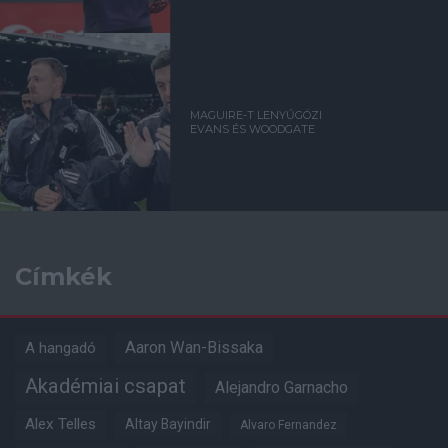
MAGUIRE-T LENYŰGÖZI
EVANS ÉS WOODGATE
Címkék
Aaron Wan-Bissaka
A hangadó
Akadémiai csapat
Alejandro Garnacho
Alex Telles
Altay Bayindir
Alvaro Fernandez