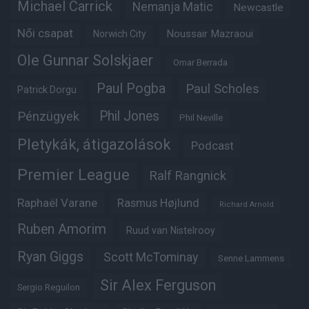
Michael Carrick
Nemanja Matic
Newcastle
Női csapat
Noussair Mazraoui
Norwich City
Ole Gunnar Solskjaer
Omar Berrada
Paul Pogba
Paul Scholes
Patrick Dorgu
Phil Jones
Pénzügyek
Phil Neville
Pletykák, átigazolások
Podcast
Premier League
Ralf Rangnick
Raphaël Varane
Rasmus Højlund
Richard Arnold
Ruben Amorim
Ruud van Nistelrooy
Ryan Giggs
Scott McTominay
Senne Lammens
Sir Alex Ferguson
Sergio Reguilon