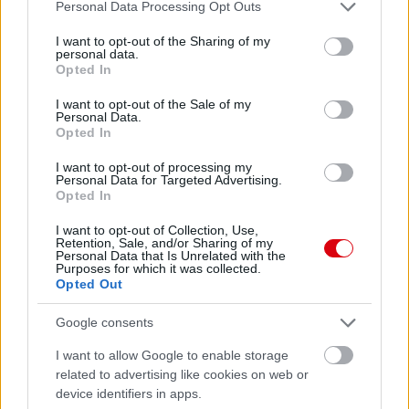
Please note that this website/app uses one or more Google
Personal Data Processing Opt Outs
services and may gather and store information including but
not limited to your visit or usage behaviour. You may click to
I want to opt-out of the Sharing of my
personal data.
grant or deny consent to Google and its third-party tags to
Opted In
use your data for below specified purposes in below Google
Meccs Center
consent section.
I want to opt-out of the Sale of my
Personal Data.
Opted In
Paris Saint-Germain
vs
I want to opt-out of processing my
Personal Data for Targeted Advertising.
Manchester United
Opted In
Felkészülési szezon 4. mérkőzés
I want to opt-out of Collection, Use,
Nya Ullevi, Göteborg
Retention, Sale, and/or Sharing of my
2026-08-08 17:00
Personal Data that Is Unrelated with the
Purposes for which it was collected.
Opted Out
Google consents
Leeds United
vs
Manchester United
2026-08-12 20:30
I want to allow Google to enable storage
AC Milan
vs
Manchester United
2026-08-15 18:00
related to advertising like cookies on web or
device identifiers in apps.