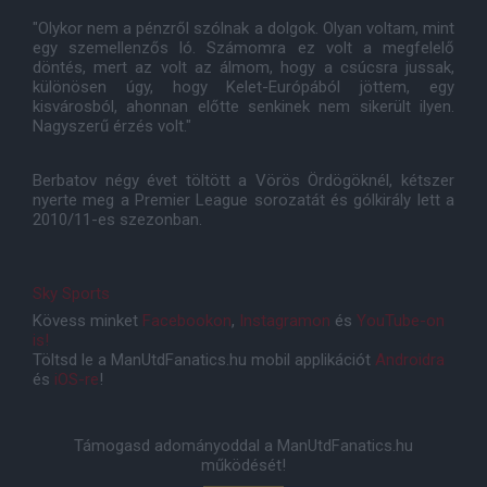
"Olykor nem a pénzről szólnak a dolgok. Olyan voltam, mint
egy szemellenzős ló. Számomra ez volt a megfelelő
döntés, mert az volt az álmom, hogy a csúcsra jussak,
különösen úgy, hogy Kelet-Európából jöttem, egy
kisvárosból, ahonnan előtte senkinek nem sikerült ilyen.
Nagyszerű érzés volt."
Berbatov négy évet töltött a Vörös Ördögöknél, kétszer
nyerte meg a Premier League sorozatát és gólkirály lett a
2010/11-es szezonban.
Sky Sports
Kövess minket
Facebookon
,
Instagramon
és
YouTube-on
is!
Töltsd le a ManUtdFanatics.hu mobil applikációt
Androidra
és
iOS-re
!
Támogasd adományoddal a ManUtdFanatics.hu
működését!