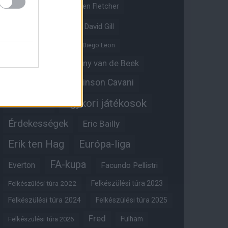
Crystal Palace
Darren Fletcher
David De Gea
David Gill
Dean Henderson
Diego Leon
Diogo Dalot
Donny van de Beek
Edinson Cavani
Ed Woodward
Egykori játékosok
Edzői stáb
Érdekességek
Eric Bailly
Erik ten Hag
Európa-liga
FA-kupa
Everton
Facundo Pellistri
Felkészülési túra 2022
Felkészülési túra 2023
Felkészülési túra 2024
Felkészülési túra 2025
Fred
Fulham
Felkészülési túra 2026