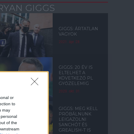
RYAN GIGGS
GIGGS: ÁRTATLAN
VAGYOK
2021. ápr. 28.
GIGGS: 20 ÉV IS
ELTELHET A
KÖVETKEZŐ PL
GYŐZELEMIG
2020. okt. 31.
sonal or
ection to
GIGGS: MEG KELL
ou may
PRÓBÁLNUNK
 personal
LEIGAZOLNI
out of the
SANCHÓT ÉS
 downstream
GREALISH-T IS