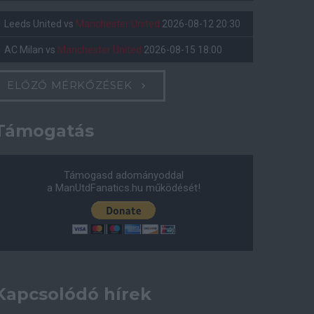
Leeds United
vs
Manchester United
2026-08-12 20:30
AC Milan
vs
Manchester United
2026-08-15 18:00
ELŐZŐ MÉRKŐZÉSEK
Támogatás
Támogasd adományoddal
a ManUtdFanatics.hu működését!
Kapcsolódó hírek