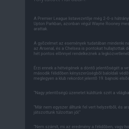
A Premier League listavezetõje még 2-0-s hátrán
Upton Parkban, azonban végül Wayne Rooney mes
arattak.
A gyõzelmet az események tudatában mindenki nagyr
az Arsenal, és a Chelsea is pontokat hullajtottak 
hét pontos elõnnyel rendelkeznek a legközvetlenebb
Érzi ennek a hétvégének a döntõ jelentõségét a vet
második félidõben kényszerûségbõl baloldali védõt 
meglegyen a klub rekordot jelentõ 19. bajnoki elsõ
"Nagy jelentõségû üzenetet küldtünk szét a világb
"Már nem egyszer álltunk fel vert helyzetbõl, és 
játszottunk túlzottan jól."
"Nem számít, mi az eredmény a félidõben, vagy ho