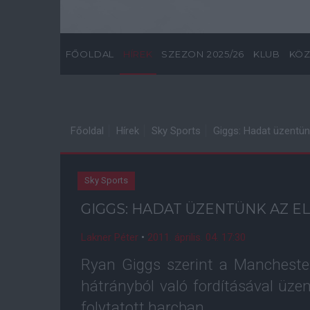
FŐOLDAL
HÍREK
SZEZON 2025/26
KLUB
KÖZ
Főoldal
Hírek
Sky Sports
Giggs: Hadat üzentün
Sky Sports
GIGGS: HADAT ÜZENTÜNK AZ E
Lakner Péter
•
2011. április. 04. 17:30
Ryan Giggs szerint a Mancheste
hátrányból való fordításával üzen
folytatott harcban.