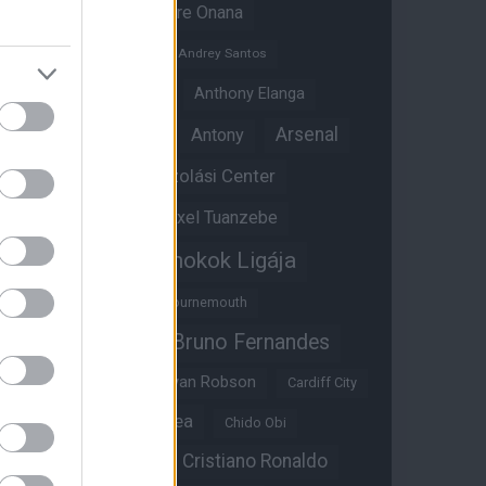
Amad Diallo
Andre Onana
Andreas Pereira
Andrey Santos
Angol válogatott
Anthony Elanga
Anthony Martial
Arsenal
Antony
Átigazolási Center
Aston Villa
Átigazolások
Axel Tuanzebe
Bajnokok Ligája
Ayden Heaven
Benjamin Sesko
Bournemouth
Bruno Fernandes
Brandon Williams
Bryan Mbeumo
Bryan Robson
Cardiff City
Casemiro
Chelsea
Chido Obi
Christian Eriksen
Cristiano Ronaldo