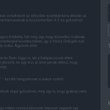
yban vonulhatott az öltözõbe szombat kora délután az
terhármasának is köszönhetõen 4-2-es gyõzelmet
a értékelte, hát még úgy, hogy közvetlen riválisaik,
döntetlenjeik következtében, így a Vörös Ördögök már
 rivális, Ágyúsok elõtt.
erán Ryan Giggs is, aki a Kalapácsosok elleni
játszott, és úgy érzi, jó úton járnak ahhoz, hogy
sége.
a" - kezdte hangzatosan a walesi szélsõ.
arattunk végül gyõzelmet, még úgy is, hogy gyakran nem
gy milyen rosszul játszunk, képesek vagyunk úgy