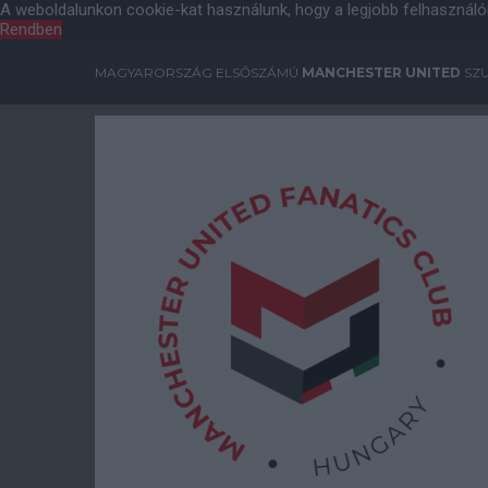
A weboldalunkon cookie-kat használunk, hogy a legjobb felhasználó
Rendben
MAGYARORSZÁG ELSŐSZÁMÚ
MANCHESTER UNITED
SZU