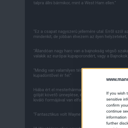
talpra állni bármikor, mint a West Ham ellen."
"Ez a csapat nagyszerû jellemére utal. Errõl szól az
mindenkit, de jobban élvezem az ilyen helyzeteket,
"Állandóan nagy harc van a bajnokság végsõ szaka
valakik az európai kupaporondért, vagy a Bajnokok 
"Mindig van valamilyen tétje az egyes összecsap
kupadöntõvel ér fel."
www.manut
Hiába ért el mesterhármast a fõvárosban Wayne R
If you wish 
gólját követõ ünneplése, és az azt követõ FA vizsg
sensitive in
kiváló formájával van elfoglalva.
confirm you
continue se
"Fantasztikus volt Wayne az elmúlt hat hét során. 
information 
further disc