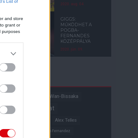
B’s List of
2020. aug. 04.
er and store
GIGGS:
MŰKÖDHET A
to grant or
POGBA-
ed purposes
FERNANDES
KÖZÉPPÁLYA
2020. jún. 09.
Címkék
Aaron Wan-Bissaka
A hangadó
Akadémiai csapat
Alejandro Garnacho
Alex Telles
Altay Bayindir
Alvaro Fernandez