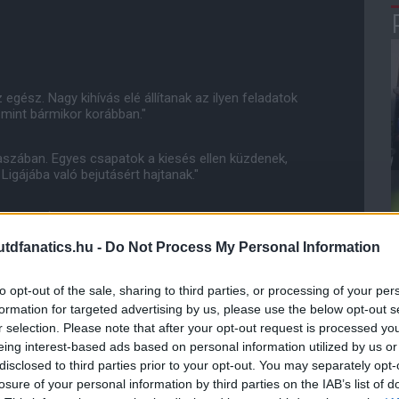
 egész. Nagy kihívás elé állítanak az ilyen feladatok
 mint bármikor korábban."
szában. Egyes csapatok a kiesés ellen küzdenek,
Ligájába való bejutásért hajtanak."
ásoknak. Úgyhogy ilyenkor minden mérkõzés egy
dfanatics.hu -
Do Not Process My Personal Information
ooney, teljesítményét elhomályosította a harmadik
to opt-out of the sale, sharing to third parties, or processing of your per
álat, ennek ellenére Ryan Giggs csak is csapattársa
formation for targeted advertising by us, please use the below opt-out s
r selection. Please note that after your opt-out request is processed y
eing interest-based ads based on personal information utilized by us or
Parádézott a kapu elõtt" - tette hozzá.
disclosed to third parties prior to your opt-out. You may separately opt-
losure of your personal information by third parties on the IAB’s list of