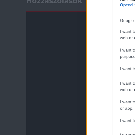
Hozzászólások
Opted 
Google 
I want t
web or d
I want t
purpose
I want 
I want t
web or d
I want t
or app.
I want t
I want t