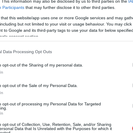
idõben. Aztán a második játékrészre kissé balra
. This information may also be disclosed by us to third parties on the
IA
Participants
that may further disclose it to other third parties.
 that this website/app uses one or more Google services and may gath
dik góljához. Egészen egyszerûen fantasztikus volt, és
including but not limited to your visit or usage behaviour. You may click 
képes mérkõzéseket eldönteni."
 to Google and its third-party tags to use your data for below specifi
ogle consent section.
l Data Processing Opt Outs
ube-on is!
droidra
és
iOS-re
!
o opt-out of the Sharing of my personal data.
In
ManUtdFanatics.hu működését!
o opt-out of the Sale of my Personal Data.
In
to opt-out of processing my Personal Data for Targeted
ing.
In
o opt-out of Collection, Use, Retention, Sale, and/or Sharing
ersonal Data that Is Unrelated with the Purposes for which it
lected.