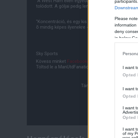
"A West Ham ellen egyedüli csatár volt az elsõ fél
participants
tolódott. A góljai pedig lenyûgözõek voltak."
Downstream 
Please note
"Koncentráció, és egy kis varázslat kellett a máso
information 
õ mindig képes ilyenekre - pofonegyszerû módon 
deny consent
in below Go
Sky Sports
Persona
Kövess minket
Facebookon
,
Instagramon
és
YouT
Töltsd le a ManUtdFanatics.hu mobil applikációt
An
I want t
Opted 
Támogasd adományoddal a 
I want t
Opted 
I want 
Advertis
Opted 
I want t
of my P
was col