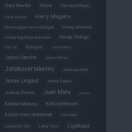
Gary Neville
Glazer
Hannibal Mejbri
Harry Maguire
Harry Amass
Hónap játékosa
Híres magyar Vörös Ördögök
Hónap Ördöge
Hónap legjobbja szavazás
Ifjúsági BL
Hull City
Jack Butland
Jadon Sancho
Jason Wilcox
Játékosértékelés
Játékosprofilok
Jesse Lingard
Jonny Evans
Juan Mata
Joshua Zirkzee
Karl Darlow
Kölcsönlesen
Kobbie Mainoo
Közös meccsnézések
Lee Grant
Ligakupa
Leny Yoro
Leicester City