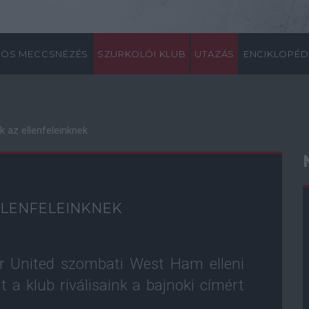
ÖS MECCSNÉZÉS
SZURKOLÓI KLUB
UTAZÁS
ENCIKLOPÉD
k az ellenfeleinknek
LLENFELEINKNEK
r United szombati West Ham elleni
t a klub riválisaink a bajnoki címért