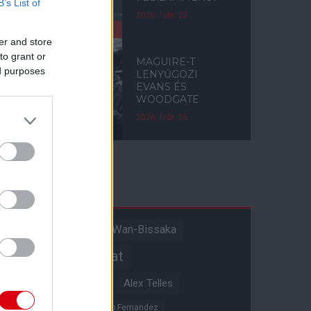
B’s List of
2026. febr. 23.
er and store
to grant or
MAGUIRE-T
ed purposes
LENYŰGÖZI
EVANS ÉS
WOODGATE
2026. febr. 05.
Címkék
Aaron Wan-Bissaka
A hangadó
Akadémiai csapat
Alejandro Garnacho
Alex Telles
Altay Bayindir
Alvaro Fernandez