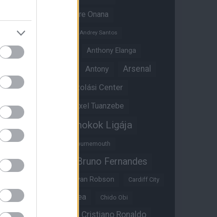
Amad Diallo
Andre Onana
Andreas Pereira
Andrey Santos
Angol válogatott
Anthony Elanga
Anthony Martial
Arsenal
Antony
Átigazolási Center
Aston Villa
Átigazolások
Axel Tuanzebe
Bajnokok Ligája
Ayden Heaven
Benjamin Sesko
Bournemouth
Bruno Fernandes
Brandon Williams
Bryan Mbeumo
Bryan Robson
Cardiff City
Casemiro
Chelsea
Chido Obi
Christian Eriksen
Cristiano Ronaldo