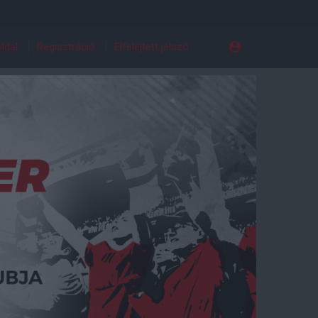
ldal
Regisztráció
Elfelejtett jelszó