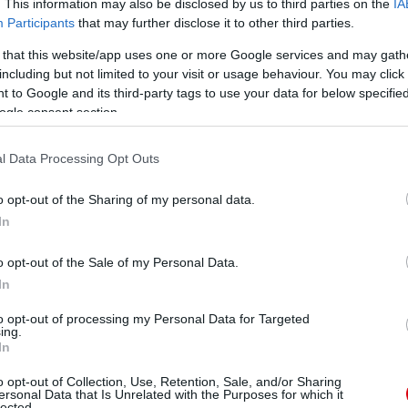
. This information may also be disclosed by us to third parties on the
IA
Participants
that may further disclose it to other third parties.
 that this website/app uses one or more Google services and may gath
including but not limited to your visit or usage behaviour. You may click 
 to Google and its third-party tags to use your data for below specifi
ogle consent section.
l Data Processing Opt Outs
o opt-out of the Sharing of my personal data.
In
o opt-out of the Sale of my Personal Data.
In
to opt-out of processing my Personal Data for Targeted
ing.
In
o opt-out of Collection, Use, Retention, Sale, and/or Sharing
ersonal Data that Is Unrelated with the Purposes for which it
lected.