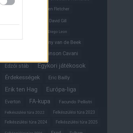
Crystal Palace
Darren Fletcher
David De Gea
David Gill
Dean Henderson
Diego Leon
Diogo Dalot
Donny van de Beek
Edinson Cavani
Ed Woodward
Egykori játékosok
Edzői stáb
Érdekességek
Eric Bailly
Erik ten Hag
Európa-liga
FA-kupa
Everton
Facundo Pellistri
Felkészülési túra 2022
Felkészülési túra 2023
Felkészülési túra 2024
Felkészülési túra 2025
Fred