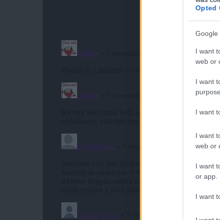
Opted 
Google 
I want t
web or d
I want t
purpose
I want 
I want t
web or d
I want t
or app.
I want t
I want t