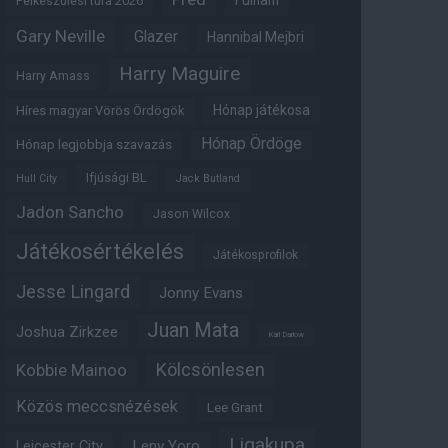
Fulham
Felkészülési túra 2026
Gary Neville
Glazer
Hannibal Mejbri
Harry Maguire
Harry Amass
Hónap játékosa
Híres magyar Vörös Ördögök
Hónap Ördöge
Hónap legjobbja szavazás
Ifjúsági BL
Hull City
Jack Butland
Jadon Sancho
Jason Wilcox
Játékosértékelés
Játékosprofilok
Jesse Lingard
Jonny Evans
Juan Mata
Joshua Zirkzee
Karl Darlow
Kölcsönlesen
Kobbie Mainoo
Közös meccsnézések
Lee Grant
Ligakupa
Leny Yoro
Leicester City