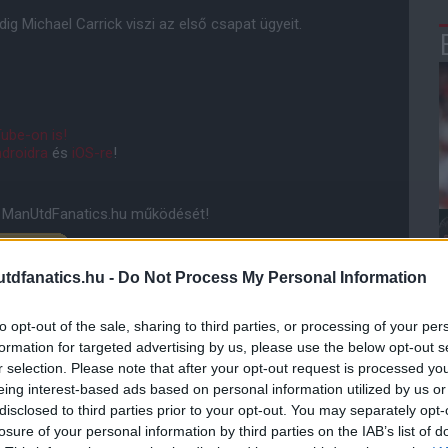
g Michael Carrick viszi az első csapat ügyeit.
ube-on is!
droidra
és
iOS-re
!
ManUtdFanatics.hu működését!
dfanatics.hu -
Do Not Process My Personal Information
to opt-out of the sale, sharing to third parties, or processing of your per
formation for targeted advertising by us, please use the below opt-out s
r selection. Please note that after your opt-out request is processed y
eing interest-based ads based on personal information utilized by us or
disclosed to third parties prior to your opt-out. You may separately opt-
losure of your personal information by third parties on the IAB’s list of