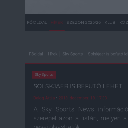
FŐOLDAL
HÍREK
SZEZON 2025/26
KLUB
KÖZ
Főoldal
Hírek
Sky Sports
Solskjaer is befutó le
Sky Sports
SOLSKJAER IS BEFUTÓ LEHET
Balog Attila
•
2018. december. 18. 17:33
A Sky Sports News információi
szerepel azon a listán, melyen 
nevei olvashatók.