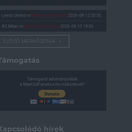
Leeds United
vs
Manchester United
2026-08-12 20:30
AC Milan
vs
Manchester United
2026-08-15 18:00
ELŐZŐ MÉRKŐZÉSEK
Támogatás
Támogasd adományoddal
a ManUtdFanatics.hu működését!
Kapcsolódó hírek