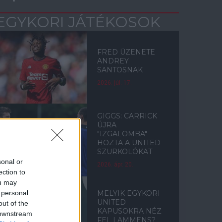
EGYKORI JÁTÉKOSOK
FRED ÜZENETE
ANDREY
SANTOSNAK
2026. júl. 17.
GIGGS: CARRICK
ÚJRA
"IZGALOMBA"
HOZTA A UNITED
SZURKOLÓKAT
sonal or
2026. ápr. 20.
ection to
ou may
 personal
MELYIK EGYKORI
UNITED
out of the
KAPUSOKRA NÉZ
 downstream
FEL LAMMENS?