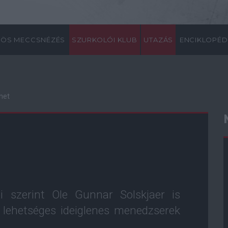
ÖS MECCSNÉZÉS
SZURKOLÓI KLUB
UTAZÁS
ENCIKLOPÉD
het
 szerint Ole Gunnar Solskjaer is
a lehetséges ideiglenes menedzserek