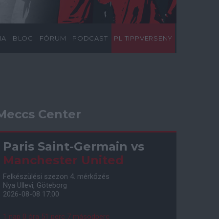
IA
BLOG
FÓRUM
PODCAST
PL TIPPVERSENY
Meccs Center
Paris Saint-Germain
vs
Manchester United
Felkészülési szezon 4. mérkőzés
Nya Ullevi, Göteborg
2026-08-08 17:00
1 nap 0 óra 51 perc 6 másodperc