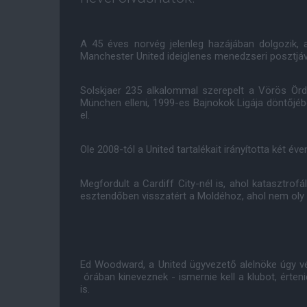
A 45 éves norvég jelenleg hazájában dolgozik, 
Manchester United ideiglenes menedzseri posztjáva
Solskjaer 235 alkalommal szerepelt a Vörös Örd
München elleni, 1999-es Bajnokok Ligája döntőjében
el.
Ole 2008-tól a United tartalékait irányította két é
Megfordult a Cardiff City-nél is, ahol katasztrof
esztendőben visszatért a Moldéhoz, ahol nem oly r
Ed Woodward, a United ügyvezető alelnöke úgy vé
órában kineveznek - ismernie kell a klubot, értenie 
is.