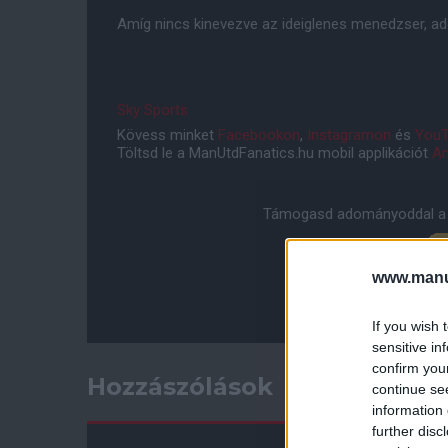
Amíg nincs kinevezve az ideiglenes menedzser, addi
Sky Sports
Kövess minket
Facebookon
,
Instagramon
és
YouT
Töltsd le a ManUtdFanatics.hu mobil applikációt
An
Támogasd adományoddal a 
www.manut
If you wish 
sensitive in
confirm you
Hozzászólások
continue se
information 
further disc