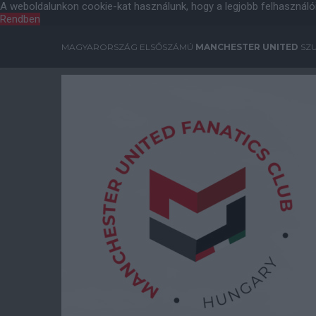
A weboldalunkon cookie-kat használunk, hogy a legjobb felhasználó
Rendben
MAGYARORSZÁG ELSŐSZÁMÚ
MANCHESTER UNITED
SZU