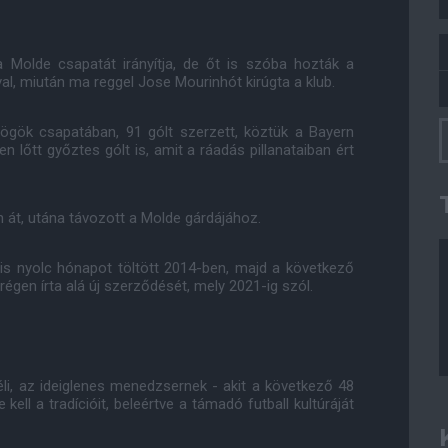
a Molde csapatát irányítja, de őt is szóba hozták a
l, miután ma reggel Jose Mourinhót kirúgta a klub.
ögök csapatában, 91 gólt szerzett, köztük a Bayern
 lőtt győztes gólt is, amit a ráadás pillanataiban ért
ven át, utána távozott a Molde gárdájához.
ális nyolc hónapot töltött 2014-ben, majd a következő
égen írta alá új szerződését, mely 2021-ig szól.
li, az ideiglenes menedzsernek - akit a következő 48
kell a tradícióit, beleértve a támadó futball kultúráját