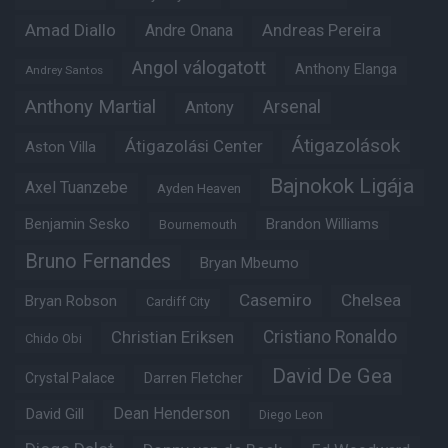
Amad Diallo
Andre Onana
Andreas Pereira
Angol válogatott
Anthony Elanga
Andrey Santos
Anthony Martial
Arsenal
Antony
Átigazolások
Átigazolási Center
Aston Villa
Bajnokok Ligája
Axel Tuanzebe
Ayden Heaven
Benjamin Sesko
Brandon Williams
Bournemouth
Bruno Fernandes
Bryan Mbeumo
Casemiro
Chelsea
Bryan Robson
Cardiff City
Christian Eriksen
Cristiano Ronaldo
Chido Obi
David De Gea
Crystal Palace
Darren Fletcher
Dean Henderson
David Gill
Diego Leon