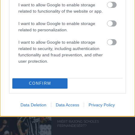
I want to allow Google to enable storage
related to functionality of the website or app.
A VÖRÖS ÖRDÖGÖK
ÜDVÖZLIK A KIEMELKEDŐ
UGARTÉT
I want to allow Google to enable storage
related to personalization.
I want to allow Google to enable storage
related to security, including authentication
functionality and fraud prevention, and other
user protection.
SCHOLES: MAINOO SEGÍTHETI
AZ ANGOL KÖZÉPPÁLYÁT
CONFIRM
Data Deletion
Data Access
Privacy Policy
MIÉRT RAJONG SCHOLES
FERNANDESÉRT?