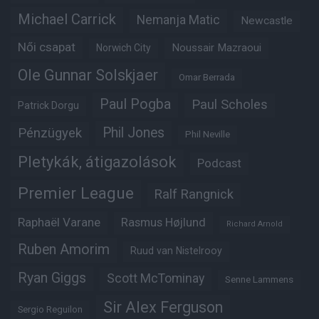
Michael Carrick
Nemanja Matic
Newcastle
Női csapat
Noussair Mazraoui
Norwich City
Ole Gunnar Solskjaer
Omar Berrada
Paul Pogba
Paul Scholes
Patrick Dorgu
Phil Jones
Pénzügyek
Phil Neville
Pletykák, átigazolások
Podcast
Premier League
Ralf Rangnick
Raphaël Varane
Rasmus Højlund
Richard Arnold
Ruben Amorim
Ruud van Nistelrooy
Ryan Giggs
Scott McTominay
Senne Lammens
Sir Alex Ferguson
Sergio Reguilon