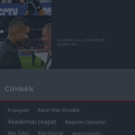
CASEMIRO ÁLL LEGKÖZELEB
KEANE-HEZ
Címkék
Aaron Wan-Bissaka
A hangadó
Akadémiai csapat
Alejandro Garnacho
Alex Telles
Altay Bayindir
Alvaro Fernandez