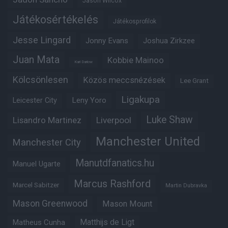
Jason Wilcox
Játékosértékelés
Játékosprofilok
Jesse Lingard
Jonny Evans
Joshua Zirkzee
Juan Mata
Kobbie Mainoo
Karl Darlow
Kölcsönlesen
Közös meccsnézések
Lee Grant
Ligakupa
Leny Yoro
Leicester City
Luke Shaw
Lisandro Martinez
Liverpool
Manchester United
Manchester City
Manutdfanatics.hu
Manuel Ugarte
Marcus Rashford
Marcel Sabitzer
Martin Dubravka
Mason Greenwood
Mason Mount
Matheus Cunha
Matthijs de Ligt