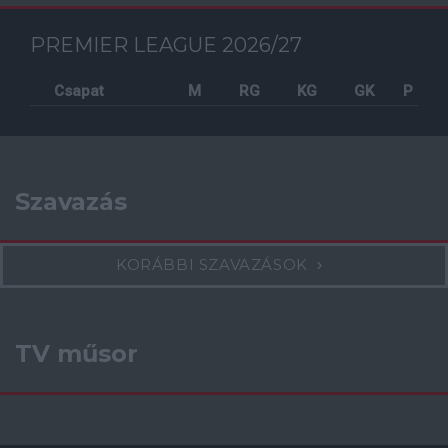
PREMIER LEAGUE 2026/27
Csapat
M
RG
KG
GK
P
Szavazás
KORÁBBI SZAVAZÁSOK
TV műsor