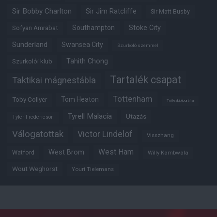
Sir Bobby Charlton
Sir Jim Ratcliffe
Sir Matt Busby
Southampton
Stoke City
Sofyan Amrabat
Sunderland
Swansea City
Szurkoló szemmel
Tahith Chong
Szurkolói klub
Tartalék csapat
Taktikai mágnestábla
Tottenham
Tom Heaton
Toby Collyer
Trófeabibliográfia
Tyrell Malacia
Utazás
Tyler Fredericson
Válogatottak
Victor Lindelöf
Visszhang
West Ham
West Brom
Watford
Willy Kambwala
Wout Weghorst
Youri Tielemans