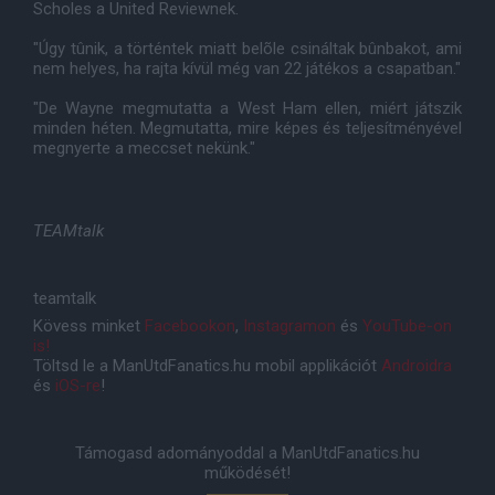
Scholes a United Reviewnek.
"Úgy tûnik, a történtek miatt belõle csináltak bûnbakot, ami
nem helyes, ha rajta kívül még van 22 játékos a csapatban."
"De Wayne megmutatta a West Ham ellen, miért játszik
minden héten. Megmutatta, mire képes és teljesítményével
megnyerte a meccset nekünk."
TEAMtalk
teamtalk
Kövess minket
Facebookon
,
Instagramon
és
YouTube-on
is!
Töltsd le a ManUtdFanatics.hu mobil applikációt
Androidra
és
iOS-re
!
Támogasd adományoddal a ManUtdFanatics.hu
működését!