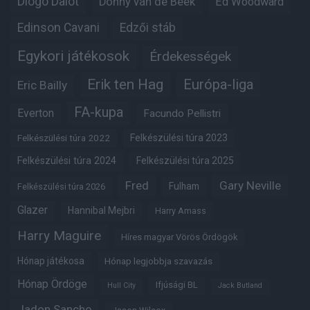
Diogo Dalot
Donny van de Beek
Ed Woodward
Edinson Cavani
Edzői stáb
Egykori játékosok
Érdekességek
Erik ten Hag
Európa-liga
Eric Bailly
FA-kupa
Everton
Facundo Pellistri
Felkészülési túra 2022
Felkészülési túra 2023
Felkészülési túra 2024
Felkészülési túra 2025
Fred
Gary Neville
Fulham
Felkészülési túra 2026
Glazer
Hannibal Mejbri
Harry Amass
Harry Maguire
Híres magyar Vörös Ördögök
Hónap játékosa
Hónap legjobbja szavazás
Hónap Ördöge
Ifjúsági BL
Hull City
Jack Butland
Jadon Sancho