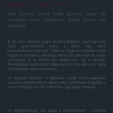
Balog Attila
•
2011. április. 10. 15:47
Paul Scholes szerint Anglia gyászos tavalyi VB
szereplése miatt csapattársa, Wayne Rooney vált
bûnbakká.
A 25 éves támadó végre kezdett kilábalni majd egy évig
tartó gyötrelmeibõl, mikor a West Ham ellen
mesterhármast szerzett. Talán a megkönnyebbülés miatt
hagyta el a száját a sok négy betûs szó, ami után az angol
szövetség el is tiltotta két találkozóra, így a hétvégi,
Wembleyben lejátszandó Manchester City elleni FA kupa
elõdöntõben sem vehet részt.
De legalább kedden, a Bajnokok Ligája összecsapáson
csapata rendelkezésére állhat, mikor a Chelseat fogadják a
Vörös Ördögök az Old Traffordon egy gólos elõnnyel.
"A világbajnokság óta kapja a támadásokat" - mondta