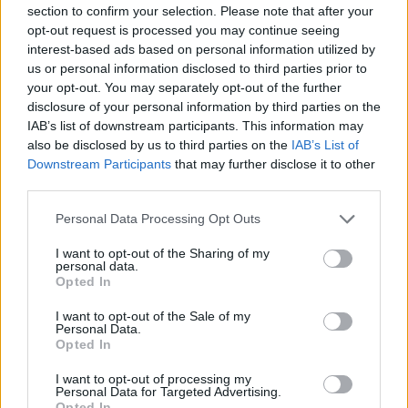
section to confirm your selection. Please note that after your
opt-out request is processed you may continue seeing
interest-based ads based on personal information utilized by
us or personal information disclosed to third parties prior to
Meccs Center
your opt-out. You may separately opt-out of the further
disclosure of your personal information by third parties on the
IAB’s list of downstream participants. This information may
also be disclosed by us to third parties on the
IAB’s List of
Paris Saint-Germain
vs
Downstream Participants
that may further disclose it to other
Manchester United
third parties.
Please note that this website/app uses one or more Google
Felkészülési szezon 4. mérkőzés
Personal Data Processing Opt Outs
services and may gather and store information including but
Nya Ullevi, Göteborg
2026-08-08 17:00
not limited to your visit or usage behaviour. You may click to
I want to opt-out of the Sharing of my
personal data.
grant or deny consent to Google and its third-party tags to
Opted In
use your data for below specified purposes in below Google
1 nap 12 óra 22 perc 17 másodperc
consent section.
I want to opt-out of the Sale of my
Personal Data.
Opted In
Leeds United
vs
Manchester United
2026-08-12 20:30
I want to opt-out of processing my
AC Milan
vs
Manchester United
2026-08-15 18:00
Personal Data for Targeted Advertising.
Opted In