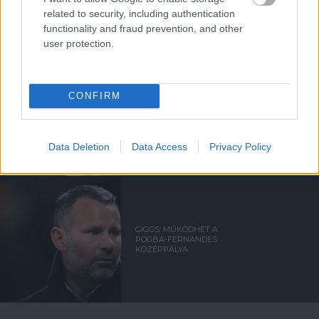
related to security, including authentication
functionality and fraud prevention, and other
user protection.
CONFIRM
GIGGS: MEG KELL
PRÓBÁLNUNK LEIGAZOLNI
SANCHÓT ÉS GREALISH-T IS
Data Deletion
Data Access
Privacy Policy
GIGGS: MŰKÖDHET A
POGBA-FERNANDES
KÖZÉPPÁLYA