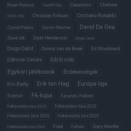
Casemiro
Chelsea
Bryan Robson
Cardiff City
Christian Eriksen
Cristiano Ronaldo
Chido Obi
David De Gea
Crystal Palace
Darren Fletcher
Dean Henderson
David Gill
Diego Leon
Diogo Dalot
Donny van de Beek
Ed Woodward
Edinson Cavani
Edzői stáb
Egykori játékosok
Érdekességek
Erik ten Hag
Európa-liga
Eric Bailly
FA-kupa
Everton
Facundo Pellistri
Felkészülési túra 2022
Felkészülési túra 2023
Felkészülési túra 2024
Felkészülési túra 2025
Fred
Gary Neville
Fulham
Felkészülési túra 2026