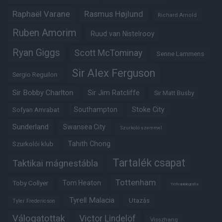
Raphaël Varane
Rasmus Højlund
Richard Arnold
Ruben Amorim
Ruud van Nistelrooy
Ryan Giggs
Scott McTominay
Senne Lammens
Sir Alex Ferguson
Sergio Reguilon
Sir Bobby Charlton
Sir Jim Ratcliffe
Sir Matt Busby
Southampton
Stoke City
Sofyan Amrabat
Sunderland
Swansea City
Szurkoló szemmel
Tahith Chong
Szurkolói klub
Tartalék csapat
Taktikai mágnestábla
Tottenham
Tom Heaton
Toby Collyer
Trófeabibliográfia
Tyrell Malacia
Utazás
Tyler Fredericson
Válogatottak
Victor Lindelöf
Visszhang