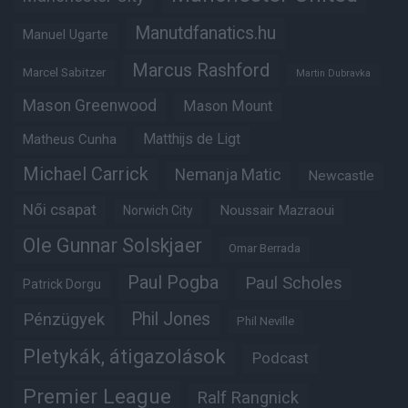
Manutdfanatics.hu
Manuel Ugarte
Marcus Rashford
Marcel Sabitzer
Martin Dubravka
Mason Greenwood
Mason Mount
Matheus Cunha
Matthijs de Ligt
Michael Carrick
Nemanja Matic
Newcastle
Női csapat
Noussair Mazraoui
Norwich City
Ole Gunnar Solskjaer
Omar Berrada
Paul Pogba
Paul Scholes
Patrick Dorgu
Phil Jones
Pénzügyek
Phil Neville
Pletykák, átigazolások
Podcast
Premier League
Ralf Rangnick