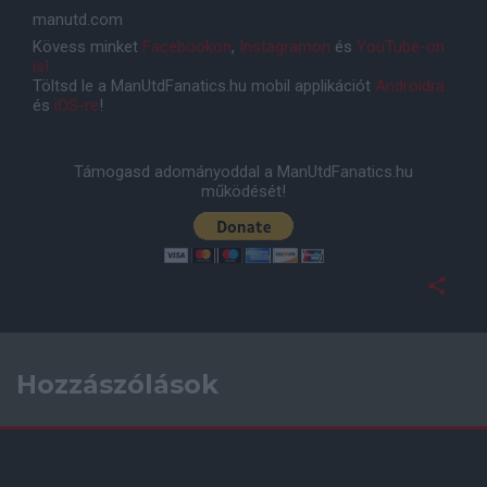
manutd.com
Kövess minket
Facebookon
,
Instagramon
és
YouTube-on
is!
Töltsd le a ManUtdFanatics.hu mobil applikációt
Androidra
és
iOS-re
!
Támogasd adományoddal a ManUtdFanatics.hu
működését!
Hozzászólások