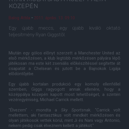
KÖZEPÉN
Balog Attila
•
2011. április. 13. 09:10
Egy újabb meccs, egy újabb kiváló oktató
teljesítmény Ryan Giggstõl.
Miután egy gólos elõnyt szerzett a Manchester United az
elsõ mérkõzésen, a klub legtöbb mérkõzésen pályára lépõ
játékosan ma este két zseniális elõkészítéssel segítette át
csapatát a Chelsean és jutott be a Bajnokok Ligája
elõdöntõjébe.
Egy újabb kortalan produkció egy komoly ellenféllel
szemben, Giggs ragyogott annak ellenére, hogy a
középpálya közepén kapott most lehetõséget, a szintén
vezéregyéniség, Michael Carrick mellett.
"Élvezem" - mondta a
Sky Sports
nak. "Carrick volt
mellettem, aki fantasztikus volt mindkét mérkõzésen és
olyan játékosok vettek körül, mint Ji és Nani vagy Antonio,
nekem pedig csak élveznem kellett a játékot."