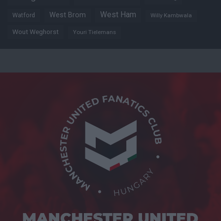
West Ham
West Brom
Watford
Willy Kambwala
Wout Weghorst
Youri Tielemans