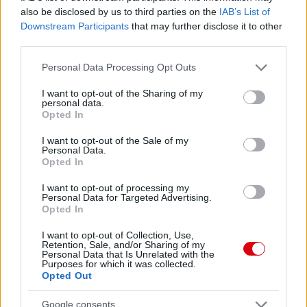
Nya Ullevi, Göteborg
also be disclosed by us to third parties on the
IAB’s List of
2026-08-08 17:00
Downstream Participants
that may further disclose it to other
third parties.
0 nap 5 óra 30 perc 39 másodperc
Please note that this website/app uses one or more Google
Personal Data Processing Opt Outs
services and may gather and store information including but
Leeds United
vs
Manchester United
2026-08-12 20:30
not limited to your visit or usage behaviour. You may click to
I want to opt-out of the Sharing of my
personal data.
grant or deny consent to Google and its third-party tags to
AC Milan
vs
Manchester United
2026-08-15 18:00
Opted In
use your data for below specified purposes in below Google
consent section.
I want to opt-out of the Sale of my
ELŐZŐ MÉRKŐZÉSEK
Personal Data.
Opted In
I want to opt-out of processing my
Támogatás
Personal Data for Targeted Advertising.
Opted In
I want to opt-out of Collection, Use,
Támogasd adományoddal
Retention, Sale, and/or Sharing of my
a ManUtdFanatics.hu működését!
Personal Data that Is Unrelated with the
Purposes for which it was collected.
Opted Out
Google consents