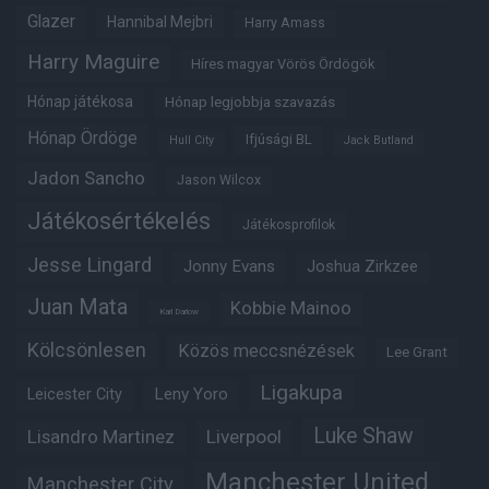
Glazer
Hannibal Mejbri
Harry Amass
Harry Maguire
Híres magyar Vörös Ördögök
Hónap játékosa
Hónap legjobbja szavazás
Hónap Ördöge
Ifjúsági BL
Hull City
Jack Butland
Jadon Sancho
Jason Wilcox
Játékosértékelés
Játékosprofilok
Jesse Lingard
Jonny Evans
Joshua Zirkzee
Juan Mata
Kobbie Mainoo
Karl Darlow
Kölcsönlesen
Közös meccsnézések
Lee Grant
Ligakupa
Leny Yoro
Leicester City
Luke Shaw
Lisandro Martinez
Liverpool
Manchester United
Manchester City