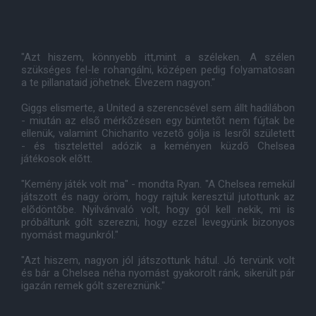
"Azt hiszem, könnyebb itt,mint a széleken. A szélen
szükséges fel-le rohangálni, középen pedig folyamatosan
a te pillanataid jöhetnek. Élvezem nagyon."
Giggs elismerte, a United a szerencsével sem állt hadilábon
- miután az elsõ mérkõzésen egy büntetõt nem fújtak be
ellenük, valamint Chicharito vezetõ gólja is lesrõl született
- és tisztelettel adózik a keményen küzdõ Chelsea
játékosok elõtt.
"Kemény játék volt ma" - mondta Ryan. "A Chelsea remekül
játszott és nagy öröm, hogy rajtuk keresztül jutottunk az
elõdöntõbe. Nyilvánvaló volt, hogy gól kell nekik, mi is
próbáltunk gólt szerezni, hogy ezzel levegyünk bizonyos
nyomást magunkról."
"Azt hiszem, nagyon jól játszottunk hátul. Jó tervünk volt
és bár a Chelsea néha nyomást gyakorolt ránk, sikerült pár
igazán remek gólt szereznünk."