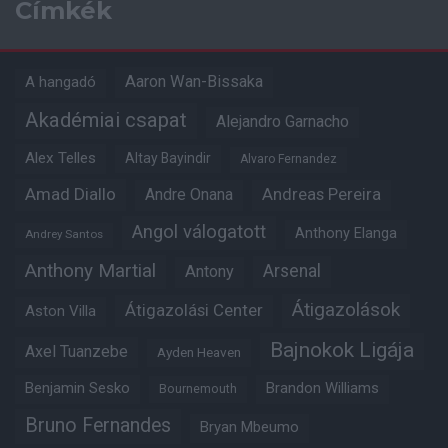
Címkék
Aaron Wan-Bissaka
A hangadó
Akadémiai csapat
Alejandro Garnacho
Alex Telles
Altay Bayindir
Alvaro Fernandez
Amad Diallo
Andre Onana
Andreas Pereira
Angol válogatott
Anthony Elanga
Andrey Santos
Anthony Martial
Arsenal
Antony
Átigazolások
Átigazolási Center
Aston Villa
Bajnokok Ligája
Axel Tuanzebe
Ayden Heaven
Benjamin Sesko
Brandon Williams
Bournemouth
Bruno Fernandes
Bryan Mbeumo