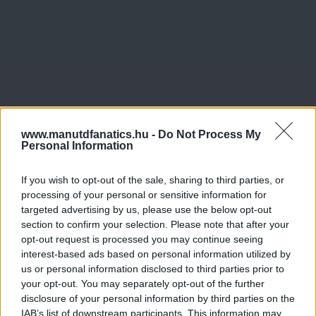
www.manutdfanatics.hu -
Do Not Process My
Personal Information
If you wish to opt-out of the sale, sharing to third parties, or
processing of your personal or sensitive information for
Meccs Center
targeted advertising by us, please use the below opt-out
section to confirm your selection. Please note that after your
opt-out request is processed you may continue seeing
Paris Saint-Germain
vs
interest-based ads based on personal information utilized by
us or personal information disclosed to third parties prior to
Manchester United
your opt-out. You may separately opt-out of the further
disclosure of your personal information by third parties on the
Felkészülési szezon 4. mérkőzés
IAB’s list of downstream participants. This information may