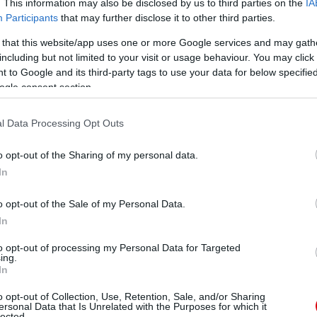
. This information may also be disclosed by us to third parties on the
IA
Participants
that may further disclose it to other third parties.
 that this website/app uses one or more Google services and may gath
including but not limited to your visit or usage behaviour. You may click 
 to Google and its third-party tags to use your data for below specifi
ogle consent section.
l Data Processing Opt Outs
o opt-out of the Sharing of my personal data.
In
o opt-out of the Sale of my Personal Data.
In
to opt-out of processing my Personal Data for Targeted
ing.
In
o opt-out of Collection, Use, Retention, Sale, and/or Sharing
ersonal Data that Is Unrelated with the Purposes for which it
lected.