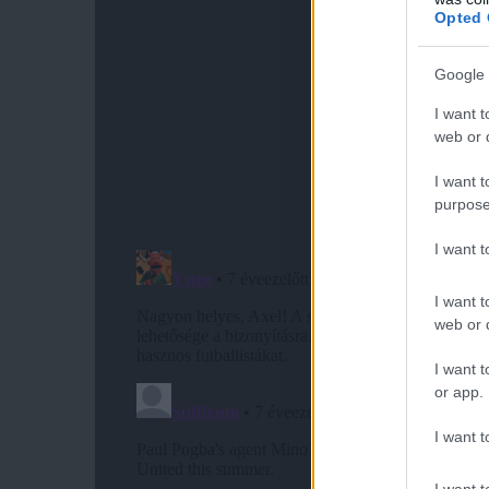
Opted 
Google 
I want t
web or d
I want t
purpose
I want 
I want t
web or d
I want t
or app.
I want t
I want t