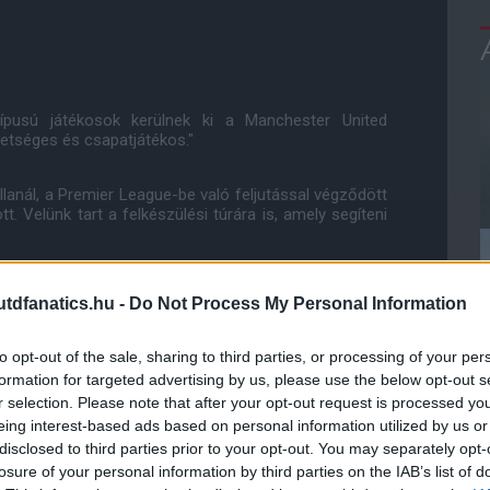
típusú játékosok kerülnek ki a Manchester United
etséges és csapatjátékos."
llanál, a Premier League-be való feljutással végződött
. Velünk tart a felkészülési túrára is, amely segíteni
dfanatics.hu -
Do Not Process My Personal Information
ube-on is!
droidra
és
iOS-re
!
to opt-out of the sale, sharing to third parties, or processing of your per
formation for targeted advertising by us, please use the below opt-out s
ManUtdFanatics.hu működését!
r selection. Please note that after your opt-out request is processed y
eing interest-based ads based on personal information utilized by us or
disclosed to third parties prior to your opt-out. You may separately opt-
losure of your personal information by third parties on the IAB’s list of