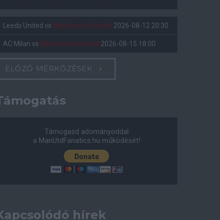
Leeds United
vs
Manchester United
2026-08-12 20:30
AC Milan
vs
Manchester United
2026-08-15 18:00
ELŐZŐ MÉRKŐZÉSEK
Támogatás
Támogasd adományoddal
a ManUtdFanatics.hu működését!
Kapcsolódó hírek