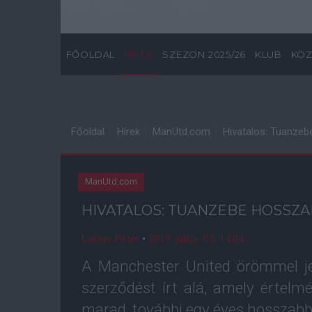
FŐOLDAL
HÍREK
SZEZON 2025/26
KLUB
KÖZ
Főoldal
Hírek
ManUtd.com
Hivatalos: Tuanzeb
ManUtd.com
HIVATALOS: TUANZEBE HOSSZA
Lakner Péter
•
2019. július. 05. 14:04
A Manchester United örömmel je
szerződést írt alá, amely értelm
marad, további egy éves hosszabbí