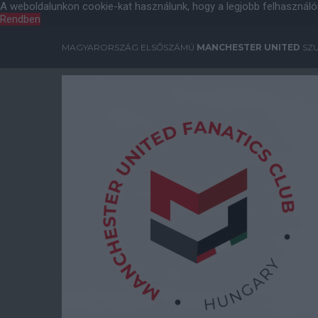
A weboldalunkon cookie-kat használunk, hogy a legjobb felhasználó
Rendben
MAGYARORSZÁG ELSŐSZÁMÚ
MANCHESTER UNITED
SZU