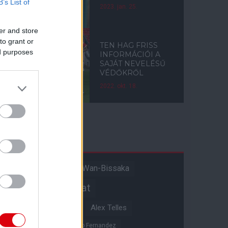
B’s List of
2023. jan. 25.
er and store
to grant or
TEN HAG FRISS
ed purposes
INFORMÁCIÓI A
SAJÁT NEVELÉSŰ
VÉDŐKRŐL
2022. okt. 18.
Címkék
Aaron Wan-Bissaka
A hangadó
Akadémiai csapat
Alejandro Garnacho
Alex Telles
Altay Bayindir
Alvaro Fernandez