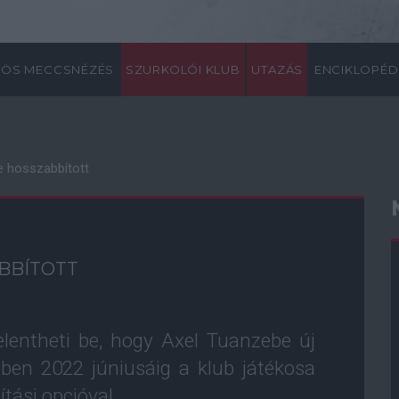
ÖS MECCSNÉZÉS
SZURKOLÓI KLUB
UTAZÁS
ENCIKLOPÉD
e hosszabbított
BBÍTOTT
lentheti be, hogy Axel Tuanzebe új
ében 2022 júniusáig a klub játékosa
tási opcióval.