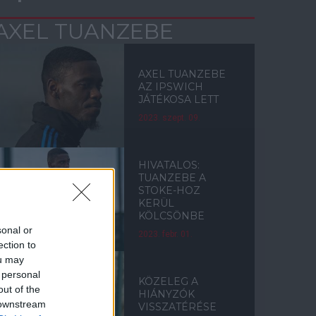
AXEL TUANZEBE
AXEL TUANZEBE
AZ IPSWICH
JÁTÉKOSA LETT
2023. szept. 09.
HIVATALOS:
TUANZEBE A
STOKE-HOZ
KERÜL
KÖLCSÖNBE
sonal or
2023. febr. 01.
ection to
ou may
 personal
KÖZELEG A
out of the
HIÁNYZÓK
 downstream
VISSZATÉRÉSE