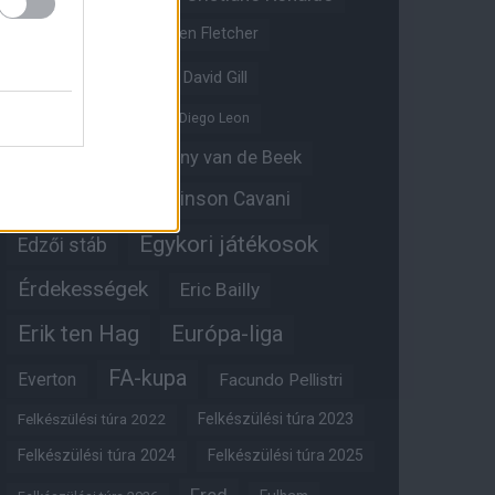
Crystal Palace
Darren Fletcher
David De Gea
David Gill
Dean Henderson
Diego Leon
Diogo Dalot
Donny van de Beek
Edinson Cavani
Ed Woodward
Egykori játékosok
Edzői stáb
Érdekességek
Eric Bailly
Erik ten Hag
Európa-liga
FA-kupa
Everton
Facundo Pellistri
Felkészülési túra 2022
Felkészülési túra 2023
Felkészülési túra 2024
Felkészülési túra 2025