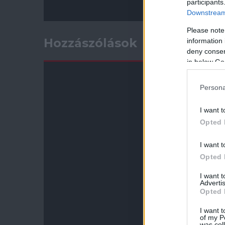
participants
Downstream 
Please note
Hozzászólások
information 
deny consent
in below Go
Persona
I want t
Opted 
I want t
Opted 
I want 
Advertis
Opted 
I want t
of my P
was col