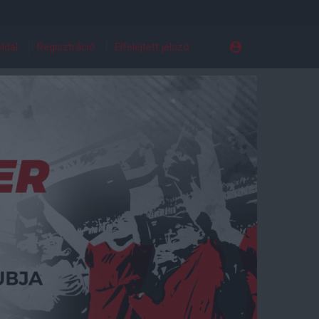
ldal
Regisztráció
Elfelejtett jelszó