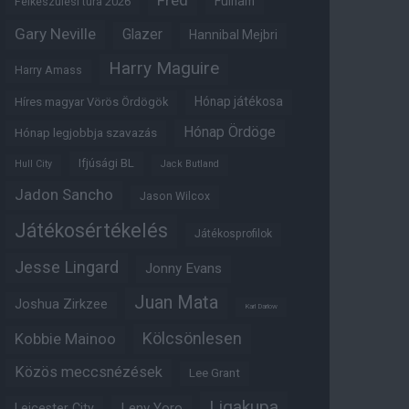
Fred
Fulham
Felkészülési túra 2026
Gary Neville
Glazer
Hannibal Mejbri
Harry Maguire
Harry Amass
Hónap játékosa
Híres magyar Vörös Ördögök
Hónap Ördöge
Hónap legjobbja szavazás
Ifjúsági BL
Hull City
Jack Butland
Jadon Sancho
Jason Wilcox
Játékosértékelés
Játékosprofilok
Jesse Lingard
Jonny Evans
Juan Mata
Joshua Zirkzee
Karl Darlow
Kölcsönlesen
Kobbie Mainoo
Közös meccsnézések
Lee Grant
Ligakupa
Leny Yoro
Leicester City