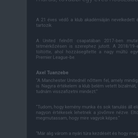
A 21 éves védő a klub akadémiáján nevelkedett
tartozik.
A United felnőtt csapatában 2017-ben mut
tétmérkőzésen is szerephez jutott. A 2018/19-
töltötte, ahol hozzásegítette a nagy múltú egy
Premier League-be.
Axel Tuanzebe
"A Manchester Unitednél nőttem fel, amely mindig 
is. Nagyra értékelem a klub belém vetett bizalmát
tudnám visszafizetni mindezt."
"Tudom, hogy kemény munka és sok tanulás áll el
nagyon értékesek lehetnek a jövőmre nézve. Elt
megmutassam, hogy mire vagyok képes."
"Már alig várom a nyári túra kezdését és hogy me