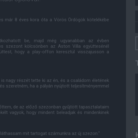
 és már 8 éves kora óta a Vörös Ördögök kötelékébe
atkozhatott be, majd még ugyanabban az évben
es szezont kölcsönben az Aston Villa együttesénél
üttest, hogy a play-offon keresztül visszajusson a
is nagy részét tette ki az én, és a családom életének
, és szeretném, ha a pályán nyújtott teljesítményemmel
őttem, de az előző szezonban gyűjtött tapasztalataim
ökélt vagyok, hogy mindent beleadjak és mindenkinek
gláthassam mit tartogat számunkra az új szezon."