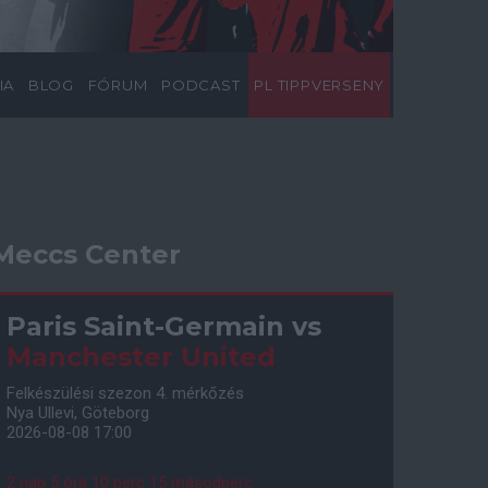
IA
BLOG
FÓRUM
PODCAST
PL TIPPVERSENY
Meccs Center
Paris Saint-Germain
vs
Manchester United
Felkészülési szezon 4. mérkőzés
Nya Ullevi, Göteborg
2026-08-08 17:00
2 nap 5 óra 10 perc 14 másodperc