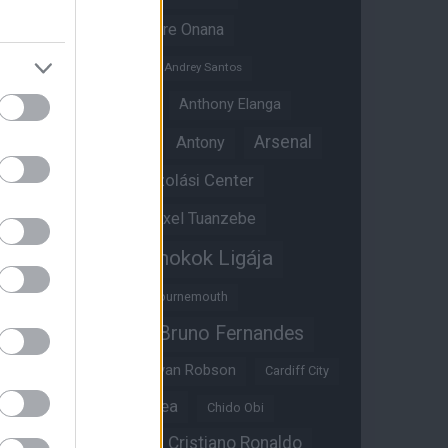
Amad Diallo
Andre Onana
Andreas Pereira
Andrey Santos
Angol válogatott
Anthony Elanga
Anthony Martial
Arsenal
Antony
Átigazolási Center
Aston Villa
Átigazolások
Axel Tuanzebe
Bajnokok Ligája
Ayden Heaven
Benjamin Sesko
Bournemouth
Bruno Fernandes
Brandon Williams
Bryan Mbeumo
Bryan Robson
Cardiff City
Casemiro
Chelsea
Chido Obi
Christian Eriksen
Cristiano Ronaldo