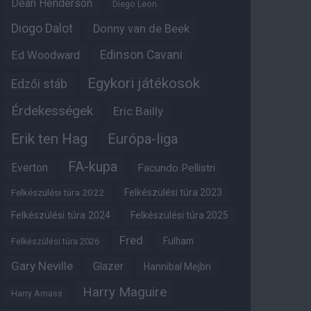
Dean Henderson
Diego Leon
Diogo Dalot
Donny van de Beek
Edinson Cavani
Ed Woodward
Egykori játékosok
Edzői stáb
Érdekességek
Eric Bailly
Erik ten Hag
Európa-liga
FA-kupa
Everton
Facundo Pellistri
Felkészülési túra 2022
Felkészülési túra 2023
Felkészülési túra 2024
Felkészülési túra 2025
Fred
Fulham
Felkészülési túra 2026
Gary Neville
Glazer
Hannibal Mejbri
Harry Maguire
Harry Amass