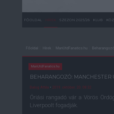
FŐOLDAL
HÍREK
SZEZON 2025/26
KLUB
KÖZ
Főoldal
Hírek
ManUtdFanatics.hu
Beharangozó:
ManUtdFanatics.hu
BEHARANGOZÓ: MANCHESTER U
Balog Attila
•
2019. október. 20. 08:32
Óriási rangadó vár a Vörös Ördög
Liverpoolt fogadják.