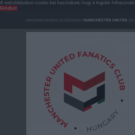
A weboldalunkon cookie-kat használunk, hogy a legjobb felhasználó
Rendben
MAGYARORSZÁG ELSŐSZÁMÚ
MANCHESTER UNITED
SZU