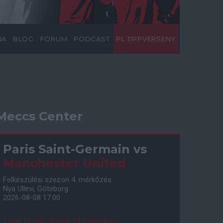
IA
BLOG
FÓRUM
PODCAST
PL TIPPVERSENY
Meccs Center
Paris Saint-Germain
vs
Manchester United
Felkészülési szezon 4. mérkőzés
Nya Ullevi, Göteborg
2026-08-08 17:00
1 nap 12 óra 19 perc 53 másodperc