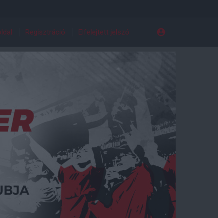
ldal
Regisztráció
Elfelejtett jelszó