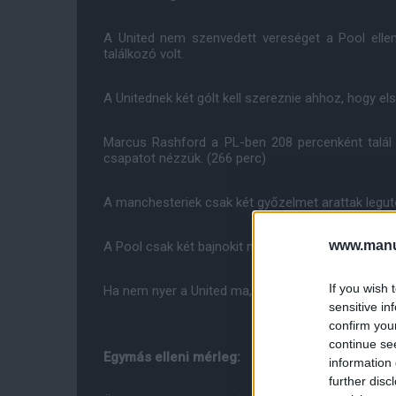
A United nem szenvedett vereséget a Pool ellen
találkozó volt.
A Unitednek két gólt kell szereznie ahhoz, hogy el
Marcus Rashford a PL-ben 208 percenként talál 
csapatot nézzük. (266 perc)
A manchesteriek csak két győzelmet arattak legutób
www.manut
A Pool csak két bajnokit nyert meg legutóbbi 13 ol
If you wish 
Ha nem nyer a United ma, úgy 1986-87 óta ez les
sensitive in
confirm you
continue se
Egymás elleni mérleg:
information 
further disc