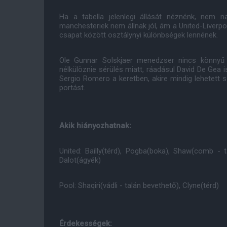
Ha a tabella jelenlegi állását néznénk, nem 
manchesteriek nem állnak jól, ám a United-Liverp
csapat között osztálynyi különbségek lennének.
Ole Gunnar Solskjaer menedzser nincs könnyű 
nélkülöznie sérülés miatt, ráadásul David De Gea i
Sergio Romero a keretben, akire mindig lehetett sz
portást.
Akik hiányozhatnak:
United: Bailly(térd), Pogba(boka), Shaw(comb - 
Dalot(ágyék)
Pool: Shaqiri(vádli - talán bevethető), Clyne(térd)
Érdekességek: