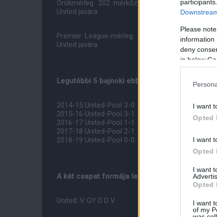
participants
Örökmérleg: 202 mérkőzés, 80 United siker, 56 
United javára.
Downstream 
Please note
Premier League-mérleg: 54 meccs, 28 United sike
information 
United javára.
deny consent
in below Go
Legutóbbi 5 bajnoki ebben a felállásban:
Persona
2014-15 United-Pool 3-0
I want t
2015-16 United-Pool 3-1
Opted 
2016-17 United-Pool 1-1
2017-18 United-Pool 2-1
I want t
2018-19 United-Pool 0-0
Opted 
I want 
A két csapat formája legutóbbi öt meccsük al
Advertis
Opted 
United: V GY D D V
I want t
of my P
was col