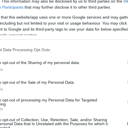
. This information may also be disclosed by us to third parties on the
IA
döntetlen, 66 Pool győzelem, 275-255-ös gólarány a
Participants
that may further disclose it to other third parties.
 that this website/app uses one or more Google services and may gath
r, 12 döntetlen, 14 Pool siker, 76-60-as gólarány a
including but not limited to your visit or usage behaviour. You may click 
 to Google and its third-party tags to use your data for below specifi
ogle consent section.
l Data Processing Opt Outs
o opt-out of the Sharing of my personal data.
In
o opt-out of the Sale of my Personal Data.
In
to opt-out of processing my Personal Data for Targeted
apján:
ing.
In
o opt-out of Collection, Use, Retention, Sale, and/or Sharing
ersonal Data that Is Unrelated with the Purposes for which it
lected.