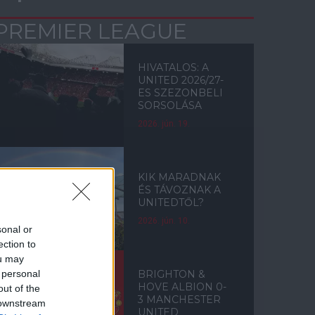
PREMIER LEAGUE
HIVATALOS: A
UNITED 2026/27-
ES SZEZONBELI
SORSOLÁSA
2026. jún. 19.
KIK MARADNAK
ÉS TÁVOZNAK A
UNITEDTŐL?
2026. jún. 10.
sonal or
ection to
ou may
 personal
BRIGHTON &
HOVE ALBION 0-
out of the
3 MANCHESTER
 downstream
UNITED