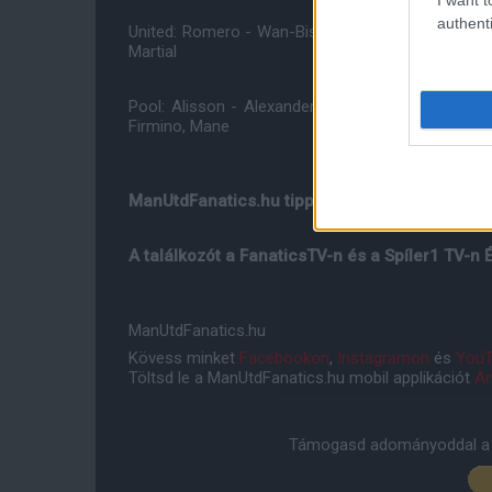
authenti
United: Romero - Wan-Bissaka, Lindelöf, Maguire
Martial
Pool: Alisson - Alexander-Arnold, Matip, Van Dij
Firmino, Mane
ManUtdFanatics.hu tipp: 1-1
A találkozót a FanaticsTV-n és a Spíler1 TV-n 
ManUtdFanatics.hu
Kövess minket
Facebookon
,
Instagramon
és
YouT
Töltsd le a ManUtdFanatics.hu mobil applikációt
An
Támogasd adományoddal a 