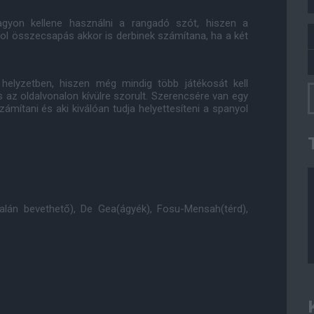
nagyon kellene használni a rangadó szót, hiszen a
ool összecsapás akkor is derbinek számítana, ha a két
helyzetben, hiszen még mindig több játékosát kell
s az oldalvonalon kívülre szorult. Szerencsére van egy
ámítani és aki kiválóan tudja helyettesíteni a spanyol
talán bevethető), De Gea(ágyék), Fosu-Mensah(térd),