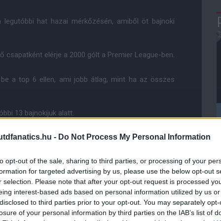
 legutóbbi hat hazai mérkőzésén, amiből öt bajnoki
ső csapatként elérje a 2000 gólt a Premier League-ben.
be a top 6 ellen, ami jobb átlag, mint ha az összes
bi 13 bajnokijuk alatt.
dfanatics.hu -
Do Not Process My Personal Information
yan PL-meccséből, melyeket a top 6 ellen vívott.
to opt-out of the sale, sharing to third parties, or processing of your per
z a legrosszabb szezonkezdete a klubnak.
formation for targeted advertising by us, please use the below opt-out s
r selection. Please note that after your opt-out request is processed y
eing interest-based ads based on personal information utilized by us or
disclosed to third parties prior to your opt-out. You may separately opt-
losure of your personal information by third parties on the IAB’s list of