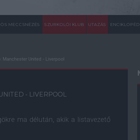
ÖS MECCSNÉZÉS
SZURKOLÓI KLUB
UTAZÁS
ENCIKLOPÉD
 Manchester United - Liverpool
NITED - LIVERPOOL
ökre ma délután, akik a listavezető