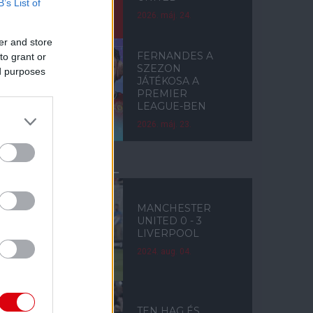
B’s List of
2026. máj. 24.
er and store
FERNANDES A
to grant or
SZEZON
ed purposes
JÁTÉKOSA A
PREMIER
LEAGUE-BEN
2026. máj. 23.
LIVERPOOL
MANCHESTER
UNITED 0 - 3
LIVERPOOL
2024. aug. 04.
TEN HAG ÉS