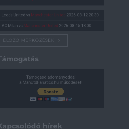
Leeds United
vs
Manchester United
2026-08-12 20:30
AC Milan
vs
Manchester United
2026-08-15 18:00
ELŐZŐ MÉRKŐZÉSEK
Támogatás
Támogasd adományoddal
a ManUtdFanatics.hu működését!
Kapcsolódó hírek