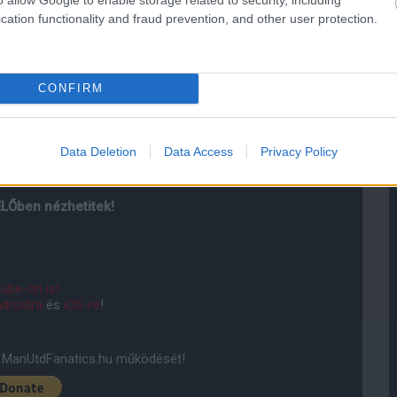
cation functionality and fraud prevention, and other user protection.
, Young - McTominay, Matic - James, Mata, Rashford -
k, Robertson - Henderson, Fabinho, Wijnaldum - Salah,
CONFIRM
Data Deletion
Data Access
Privacy Policy
ÉLŐben nézhetitek!
ube-on is!
droidra
és
iOS-re
!
ManUtdFanatics.hu működését!