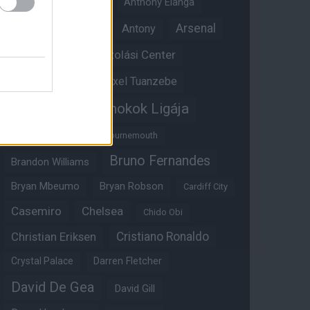
Angol válogatott
Anthony Elanga
Anthony Martial
Arsenal
Antony
Átigazolási Center
Aston Villa
Átigazolások
Axel Tuanzebe
Bajnokok Ligája
Ayden Heaven
Benjamin Sesko
Bournemouth
Bruno Fernandes
Brandon Williams
Bryan Mbeumo
Bryan Robson
Cardiff City
Casemiro
Chelsea
Chido Obi
Christian Eriksen
Cristiano Ronaldo
Crystal Palace
Darren Fletcher
David De Gea
David Gill