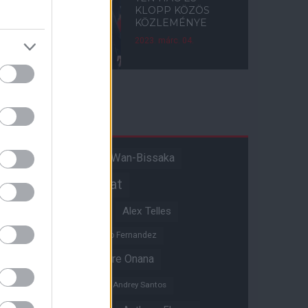
KLOPP KÖZÖS
KÖZLEMÉNYE
2023. márc. 04.
Címkék
Aaron Wan-Bissaka
A hangadó
Akadémiai csapat
Alejandro Garnacho
Alex Telles
Altay Bayindir
Alvaro Fernandez
Amad Diallo
Andre Onana
Andreas Pereira
Andrey Santos