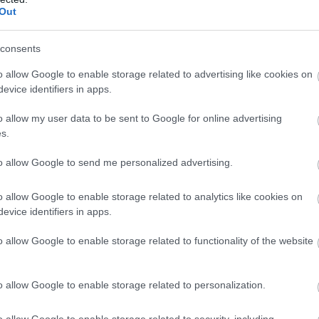
Out
consents
ben a szezonban:
o allow Google to enable storage related to advertising like cookies on
evice identifiers in apps.
rtial 2 gól(2 PL)
o allow my user data to be sent to Google for online advertising
s.
3 gól(3 PL)
to allow Google to send me personalized advertising.
o allow Google to enable storage related to analytics like cookies on
evice identifiers in apps.
o allow Google to enable storage related to functionality of the website
o allow Google to enable storage related to personalization.
o allow Google to enable storage related to security, including