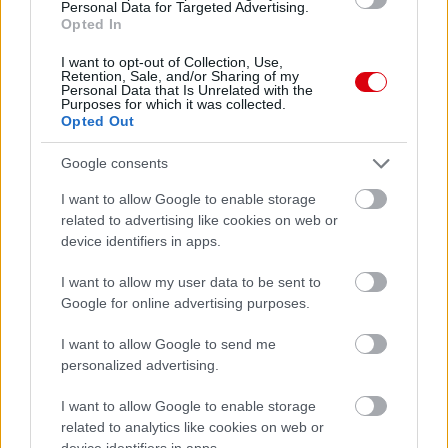
Personal Data for Targeted Advertising.
Leeds United
vs
Manchester United
2026-08-12 20:30
Opted In
AC Milan
vs
Manchester United
2026-08-15 18:00
I want to opt-out of Collection, Use,
Retention, Sale, and/or Sharing of my
Personal Data that Is Unrelated with the
ELŐZŐ MÉRKŐZÉSEK
Purposes for which it was collected.
Opted Out
Google consents
Támogatás
I want to allow Google to enable storage
related to advertising like cookies on web or
Támogasd adományoddal
device identifiers in apps.
a ManUtdFanatics.hu működését!
I want to allow my user data to be sent to
Google for online advertising purposes.
I want to allow Google to send me
personalized advertising.
Kapcsolódó hírek
I want to allow Google to enable storage
related to analytics like cookies on web or
device identifiers in apps.