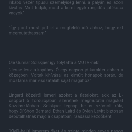
inkább vezér típusú személyiség lenni, a pályán és azon
kívül is. Mint tudják, most a keret egyik rangidős játékosa
vagyok."
"Így pont most jött el a megfelelő idő ahhoz, hogy ezt
megmutathassam."
Ole Gunnar Solskjaer így folytatta a MUTV-nek:
"Jesse lesz a kapitány. Ő egy nagyon jó karakter ebben a
közegben. Voltak kihívásai az elmúlt hónapok során, de
mostanra már visszatalált saját magához."
Lingard közelről ismeri azokat a fiatalokat, akik az L-
csoport 5. fordulójában szeretnék megmutatni magukat
Kazahsztánban. Solskjaer tegnap be is számolt róla,
hogy Di'Shon Bernard, Ethan Laird és Dylan Levitt biztosan
debütálhatnak majd a csapatban, ráadásul kezdőként.
"Kívül-belül ismerem őket és szinte minden egyes napon