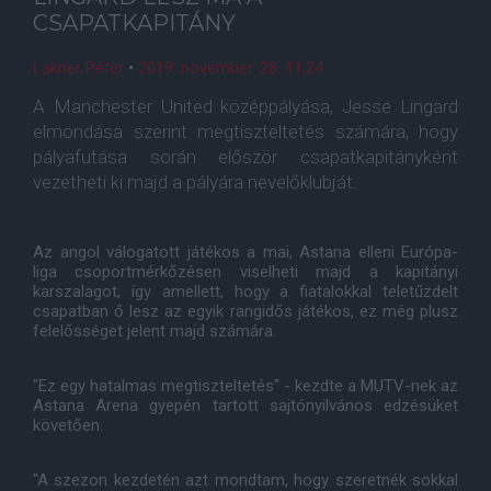
CSAPATKAPITÁNY
Lakner Péter
•
2019. november. 28. 11:24
A Manchester United középpályása, Jesse Lingard
elmondása szerint megtiszteltetés számára, hogy
pályafutása során először csapatkapitányként
vezetheti ki majd a pályára nevelőklubját.
Az angol válogatott játékos a mai, Astana elleni Európa-
liga csoportmérkőzésen viselheti majd a kapitányi
karszalagot, így amellett, hogy a fiatalokkal teletűzdelt
csapatban ő lesz az egyik rangidős játékos, ez még plusz
felelősséget jelent majd számára.
"Ez egy hatalmas megtiszteltetés" - kezdte a MUTV-nek az
Astana Arena gyepén tartott sajtónyilvános edzésüket
követően.
"A szezon kezdetén azt mondtam, hogy szeretnék sokkal