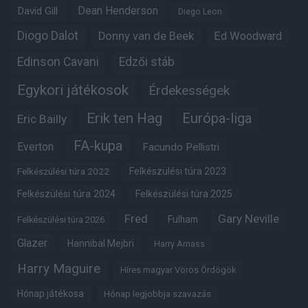
Dean Henderson
David Gill
Diego Leon
Diogo Dalot
Donny van de Beek
Ed Woodward
Edinson Cavani
Edzői stáb
Egykori játékosok
Érdekességek
Erik ten Hag
Európa-liga
Eric Bailly
FA-kupa
Everton
Facundo Pellistri
Felkészülési túra 2022
Felkészülési túra 2023
Felkészülési túra 2024
Felkészülési túra 2025
Fred
Gary Neville
Fulham
Felkészülési túra 2026
Glazer
Hannibal Mejbri
Harry Amass
Harry Maguire
Híres magyar Vörös Ördögök
Hónap játékosa
Hónap legjobbja szavazás