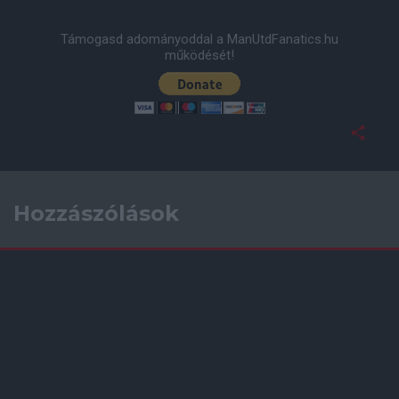
Támogasd adományoddal a ManUtdFanatics.hu
működését!
Hozzászólások