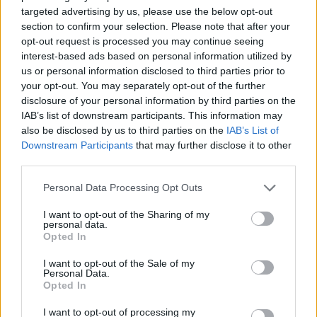
targeted advertising by us, please use the below opt-out
section to confirm your selection. Please note that after your
opt-out request is processed you may continue seeing
interest-based ads based on personal information utilized by
us or personal information disclosed to third parties prior to
your opt-out. You may separately opt-out of the further
disclosure of your personal information by third parties on the
IAB’s list of downstream participants. This information may
Meccs Center
also be disclosed by us to third parties on the
IAB’s List of
Downstream Participants
that may further disclose it to other
third parties.
Paris Saint-Germain
vs
Please note that this website/app uses one or more Google
Personal Data Processing Opt Outs
Manchester United
services and may gather and store information including but
not limited to your visit or usage behaviour. You may click to
I want to opt-out of the Sharing of my
personal data.
Felkészülési szezon 4. mérkőzés
grant or deny consent to Google and its third-party tags to
Opted In
Nya Ullevi, Göteborg
use your data for below specified purposes in below Google
2026-08-08 17:00
consent section.
I want to opt-out of the Sale of my
Personal Data.
Opted In
0 nap 17 óra 40 perc 59 másodperc
I want to opt-out of processing my