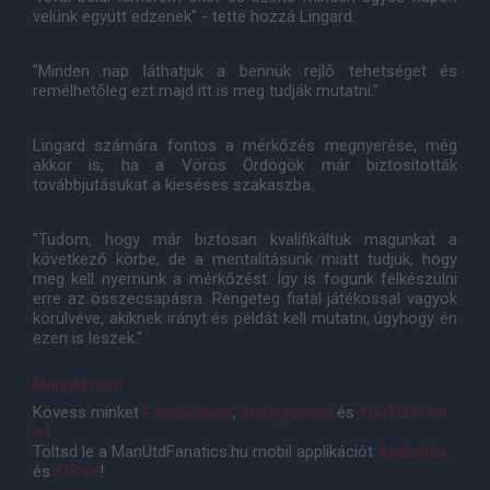
velünk együtt edzenek" - tette hozzá Lingard.
"Minden nap láthatjuk a bennük rejlő tehetséget és
remélhetőleg ezt majd itt is meg tudják mutatni."
Lingard számára fontos a mérkőzés megnyerése, még
akkor is, ha a Vörös Ördögök már biztosították
továbbjutásukat a kieséses szakaszba.
"Tudom, hogy már biztosan kvalifikáltuk magunkat a
következő körbe, de a mentalitásunk miatt tudjuk, hogy
meg kell nyernünk a mérkőzést. Így is fogunk felkészülni
erre az összecsapásra. Rengeteg fiatal játékossal vagyok
körülvéve, akiknek irányt és példát kell mutatni, úgyhogy én
ezen is leszek."
Manutd.com
Kövess minket
Facebookon
,
Instagramon
és
YouTube-on
is!
Töltsd le a ManUtdFanatics.hu mobil applikációt
Androidra
és
iOS-re
!