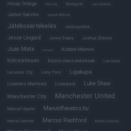
Hónap Ördöge
Ifjúsági BL
Hull City
Jack Butland
Jadon Sancho
Jason Wilcox
Játékosértékelés
Játékosprofilok
Jesse Lingard
Jonny Evans
Joshua Zirkzee
Juan Mata
Kobbie Mainoo
Karl Darlow
Kölcsönlesen
Közös meccsnézések
Lee Grant
Ligakupa
Leny Yoro
Leicester City
Luke Shaw
Lisandro Martinez
Liverpool
Manchester United
Manchester City
Manutdfanatics.hu
Manuel Ugarte
Marcus Rashford
Marcel Sabitzer
Martin Dubravka