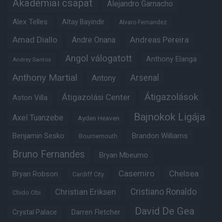
Akadémiai csapat
Alejandro Garnacho
Alex Telles
Altay Bayindir
Alvaro Fernandez
Amad Diallo
Andre Onana
Andreas Pereira
Angol válogatott
Anthony Elanga
Andrey Santos
Anthony Martial
Arsenal
Antony
Átigazolások
Átigazolási Center
Aston Villa
Bajnokok Ligája
Axel Tuanzebe
Ayden Heaven
Benjamin Sesko
Brandon Williams
Bournemouth
Bruno Fernandes
Bryan Mbeumo
Casemiro
Chelsea
Bryan Robson
Cardiff City
Christian Eriksen
Cristiano Ronaldo
Chido Obi
David De Gea
Crystal Palace
Darren Fletcher