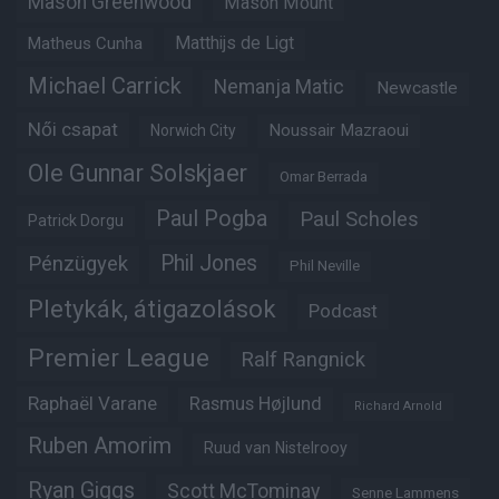
Mason Greenwood
Mason Mount
Matheus Cunha
Matthijs de Ligt
Michael Carrick
Nemanja Matic
Newcastle
Női csapat
Noussair Mazraoui
Norwich City
Ole Gunnar Solskjaer
Omar Berrada
Paul Pogba
Paul Scholes
Patrick Dorgu
Phil Jones
Pénzügyek
Phil Neville
Pletykák, átigazolások
Podcast
Premier League
Ralf Rangnick
Raphaël Varane
Rasmus Højlund
Richard Arnold
Ruben Amorim
Ruud van Nistelrooy
Ryan Giggs
Scott McTominay
Senne Lammens