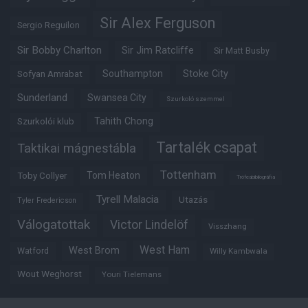
Sir Alex Ferguson
Sergio Reguilon
Sir Bobby Charlton
Sir Jim Ratcliffe
Sir Matt Busby
Southampton
Stoke City
Sofyan Amrabat
Sunderland
Swansea City
Szurkoló szemmel
Tahith Chong
Szurkolói klub
Tartalék csapat
Taktikai mágnestábla
Tottenham
Tom Heaton
Toby Collyer
Trófeabibliográfia
Tyrell Malacia
Utazás
Tyler Fredericson
Válogatottak
Victor Lindelöf
Visszhang
West Ham
West Brom
Watford
Willy Kambwala
Wout Weghorst
Youri Tielemans