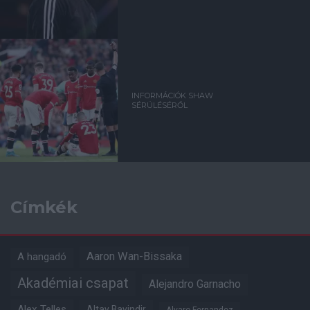
INFORMÁCIÓK SHAW
SÉRÜLÉSÉRŐL
Címkék
Aaron Wan-Bissaka
A hangadó
Akadémiai csapat
Alejandro Garnacho
Alex Telles
Altay Bayindir