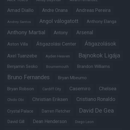
Alvaro Fernandez
Amad Diallo
Andre Onana
Andreas Pereira
Angol válogatott
Anthony Elanga
Andrey Santos
Anthony Martial
Arsenal
Antony
Átigazolások
Átigazolási Center
Aston Villa
Bajnokok Ligája
Axel Tuanzebe
Ayden Heaven
Benjamin Sesko
Brandon Williams
Bournemouth
Bruno Fernandes
Bryan Mbeumo
Casemiro
Chelsea
Bryan Robson
Cardiff City
Christian Eriksen
Cristiano Ronaldo
Chido Obi
David De Gea
Crystal Palace
Darren Fletcher
Dean Henderson
David Gill
Diego Leon