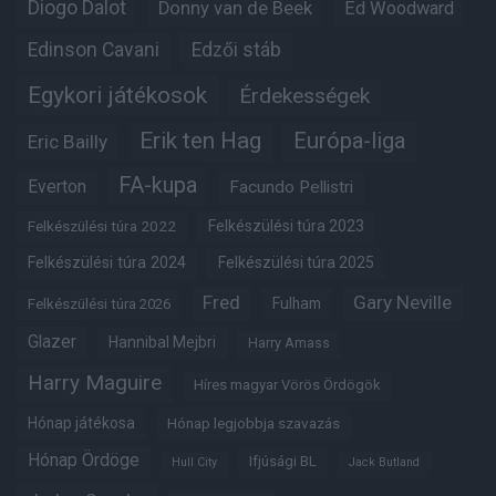
Diogo Dalot
Donny van de Beek
Ed Woodward
Edinson Cavani
Edzői stáb
Egykori játékosok
Érdekességek
Erik ten Hag
Európa-liga
Eric Bailly
FA-kupa
Everton
Facundo Pellistri
Felkészülési túra 2022
Felkészülési túra 2023
Felkészülési túra 2024
Felkészülési túra 2025
Fred
Gary Neville
Fulham
Felkészülési túra 2026
Glazer
Hannibal Mejbri
Harry Amass
Harry Maguire
Híres magyar Vörös Ördögök
Hónap játékosa
Hónap legjobbja szavazás
Hónap Ördöge
Ifjúsági BL
Hull City
Jack Butland