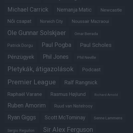
Michael Carrick
Nemanja Matic
Newcastle
Női csapat
Noussair Mazraoui
Norwich City
Ole Gunnar Solskjaer
Omar Berrada
Paul Pogba
Paul Scholes
Patrick Dorgu
Phil Jones
Pénzügyek
Phil Neville
Pletykák, átigazolások
Podcast
Premier League
Ralf Rangnick
Raphaël Varane
Rasmus Højlund
Richard Arnold
Ruben Amorim
Ruud van Nistelrooy
Ryan Giggs
Scott McTominay
Senne Lammens
Sir Alex Ferguson
Sergio Reguilon