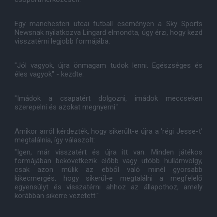
Egy manchesteri utcai futball eseményen a Sky Sports
Newsnak nyilatkozva Lingard elmondta, úgy érzi, hogy kezd
visszatérni legjobb formájába.
"Jól vagyok, újra önmagam tudok lenni. Egészséges és
éles vagyok" - kezdte.
"Imádok a csapatért dolgozni, imádok meccseken
szerepelni és azokat megnyerni."
Amikor arról kérdezték, hogy sikerült-e újra a 'régi Jesse-t'
megtalálnia, így válaszolt:
"Igen, már visszatért és újra itt van. Minden játékos
formájában bekövetkezik előbb vagy utóbb hullámvölgy,
csak azon múlik az ebből való minél gyorsabb
kikecmergés, hogy sikerül-e megtalálni a megfelelő
egyensúlyt és visszatérni ahhoz az állapothoz, amely
korábban sikerre vezetett."