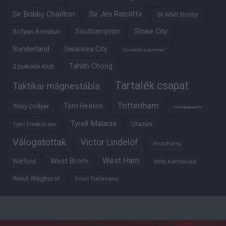
Sir Bobby Charlton
Sir Jim Ratcliffe
Sir Matt Busby
Southampton
Stoke City
Sofyan Amrabat
Sunderland
Swansea City
Szurkoló szemmel
Tahith Chong
Szurkolói klub
Tartalék csapat
Taktikai mágnestábla
Tottenham
Tom Heaton
Toby Collyer
Trófeabibliográfia
Tyrell Malacia
Utazás
Tyler Fredericson
Válogatottak
Victor Lindelöf
Visszhang
West Ham
West Brom
Watford
Willy Kambwala
Wout Weghorst
Youri Tielemans