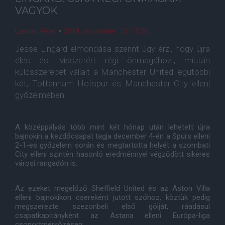
VAGYOK
Lakner Péter
•
2019. december. 10. 15:30
Jesse Lingard elmondása szerint úgy érzi, hogy újra
éles és "visszatért régi önmagához", miután
kulcsszerepet vállalt a Manchester United legutóbbi
két, Tottenham Hotspur és Manchester City elleni
győzelmében.
A középpályás több mint két hónap után lehetett újra
bajnokin a kezdőcsapat tagja december 4-én a Spurs elleni
2-1-es győzelem során és megtartotta helyét a szombati
City elleni szintén hasonló eredménnyel végződött sikeres
városi rangadón is.
Az ezeket megelőző Sheffield United és az Aston Villa
elleni bajnokikon csereként jutott szóhoz, köztük pedig
megszerezte szezonbeli első gólját, ráadásul
csapatkapitányként az Astana elleni Európa-liga
csoportmérkőzésen.