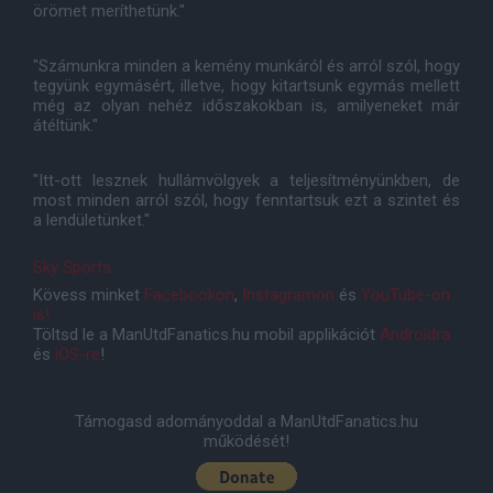
örömet meríthetünk."
"Számunkra minden a kemény munkáról és arról szól, hogy
tegyünk egymásért, illetve, hogy kitartsunk egymás mellett
még az olyan nehéz időszakokban is, amilyeneket már
átéltünk."
"Itt-ott lesznek hullámvölgyek a teljesítményünkben, de
most minden arról szól, hogy fenntartsuk ezt a szintet és
a lendületünket."
Sky Sports
Kövess minket
Facebookon
,
Instagramon
és
YouTube-on
is!
Töltsd le a ManUtdFanatics.hu mobil applikációt
Androidra
és
iOS-re
!
Támogasd adományoddal a ManUtdFanatics.hu
működését!