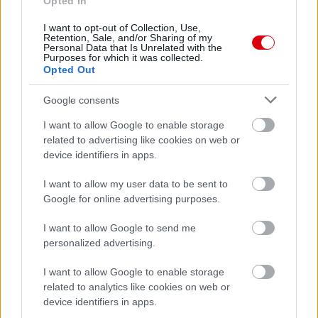
Opted In
I want to opt-out of Collection, Use,
Retention, Sale, and/or Sharing of my
Personal Data that Is Unrelated with the
Purposes for which it was collected.
Opted Out
Meccs Center
Google consents
I want to allow Google to enable storage
Paris Saint-Germain
vs
related to advertising like cookies on web or
device identifiers in apps.
Manchester United
I want to allow my user data to be sent to
Felkészülési szezon 4. mérkőzés
Google for online advertising purposes.
Nya Ullevi, Göteborg
2026-08-08 17:00
I want to allow Google to send me
personalized advertising.
I want to allow Google to enable storage
Leeds United
vs
Manchester United
2026-08-12 20:30
related to analytics like cookies on web or
AC Milan
vs
Manchester United
2026-08-15 18:00
device identifiers in apps.