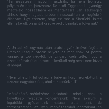
"Természetesen nagyon frusztráló, ha nem léphetsz
pályára és nem játszhatsz. De ettől függetlenül ugyanúgy
megfelelő hozzáállásra és mentalitásra van szükséged
ahhoz, hogy megtudd próbálni visszaállítani a megfelelő
állapotot. Úgy éreztem, hogy ez már a Sheffield United
ellen sikerült, onnantól kezdve pedig beindult a folyamat."
A United két egymás után aratott győzelmével feljött a
Premier League ötödik helyére és már csak öt pontra
vannak a top négytől, de Lingard kijelentette, hogy a
szomszédvár felett aratott sikerüktől még senki sem bízza
el magát.
"Nem ülhetünk túl sokáig a babérjainkon, még előttünk a
szezon nagyobbik fele, ahol küzdenünk kell."
"Mérkőzésről-mérkőzésre haladunk, mindig csak a
következő feladatra koncentrálunk. Nem akarunk a
legutóbbi győzelmeink hatása alatt lenni, de
természetesen az ilyen mérkőzésekből önbizalmat és