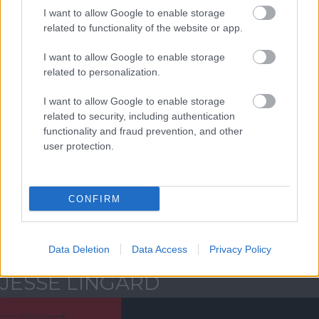
I want to allow Google to enable storage
ELŐZŐ MÉRKŐZÉSEK
related to functionality of the website or app.
I want to allow Google to enable storage
Támogatás
related to personalization.
I want to allow Google to enable storage
Támogasd adományoddal
related to security, including authentication
a ManUtdFanatics.hu működését!
functionality and fraud prevention, and other
user protection.
CONFIRM
Kapcsolódó hírek
Data Deletion
Data Access
Privacy Policy
JESSE LINGARD