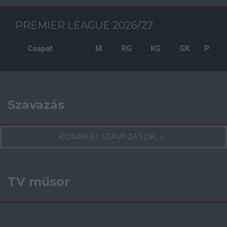
PREMIER LEAGUE 2026/27
Csapat
M
RG
KG
GK
P
Szavazás
KORÁBBI SZAVAZÁSOK
TV műsor