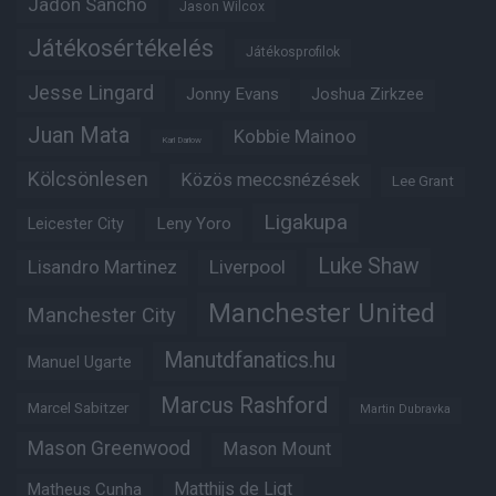
Jadon Sancho
Jason Wilcox
Játékosértékelés
Játékosprofilok
Jesse Lingard
Jonny Evans
Joshua Zirkzee
Juan Mata
Kobbie Mainoo
Karl Darlow
Kölcsönlesen
Közös meccsnézések
Lee Grant
Ligakupa
Leny Yoro
Leicester City
Luke Shaw
Lisandro Martinez
Liverpool
Manchester United
Manchester City
Manutdfanatics.hu
Manuel Ugarte
Marcus Rashford
Marcel Sabitzer
Martin Dubravka
Mason Greenwood
Mason Mount
Matheus Cunha
Matthijs de Ligt