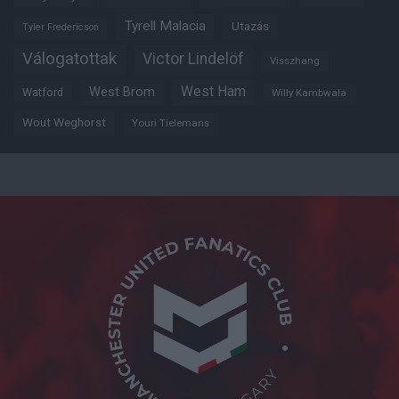
Tyrell Malacia
Utazás
Tyler Fredericson
Válogatottak
Victor Lindelöf
Visszhang
West Ham
West Brom
Watford
Willy Kambwala
Wout Weghorst
Youri Tielemans