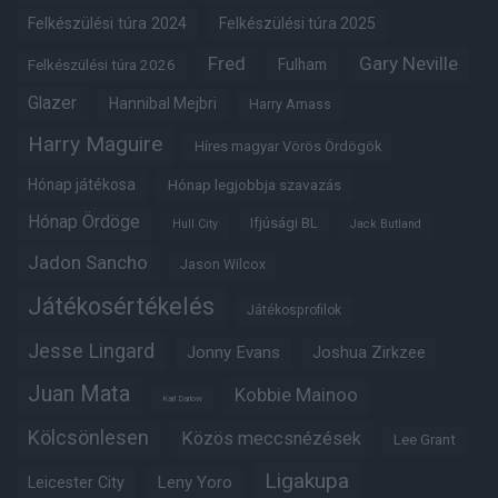
Felkészülési túra 2024
Felkészülési túra 2025
Fred
Gary Neville
Fulham
Felkészülési túra 2026
Glazer
Hannibal Mejbri
Harry Amass
Harry Maguire
Híres magyar Vörös Ördögök
Hónap játékosa
Hónap legjobbja szavazás
Hónap Ördöge
Ifjúsági BL
Hull City
Jack Butland
Jadon Sancho
Jason Wilcox
Játékosértékelés
Játékosprofilok
Jesse Lingard
Jonny Evans
Joshua Zirkzee
Juan Mata
Kobbie Mainoo
Karl Darlow
Kölcsönlesen
Közös meccsnézések
Lee Grant
Ligakupa
Leny Yoro
Leicester City