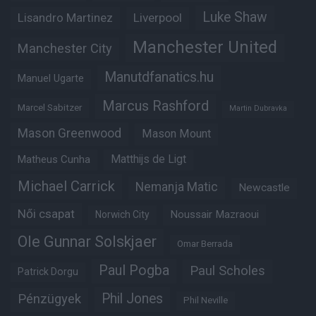
Luke Shaw
Lisandro Martinez
Liverpool
Manchester United
Manchester City
Manutdfanatics.hu
Manuel Ugarte
Marcus Rashford
Marcel Sabitzer
Martin Dubravka
Mason Greenwood
Mason Mount
Matheus Cunha
Matthijs de Ligt
Michael Carrick
Nemanja Matic
Newcastle
Női csapat
Noussair Mazraoui
Norwich City
Ole Gunnar Solskjaer
Omar Berrada
Paul Pogba
Paul Scholes
Patrick Dorgu
Phil Jones
Pénzügyek
Phil Neville