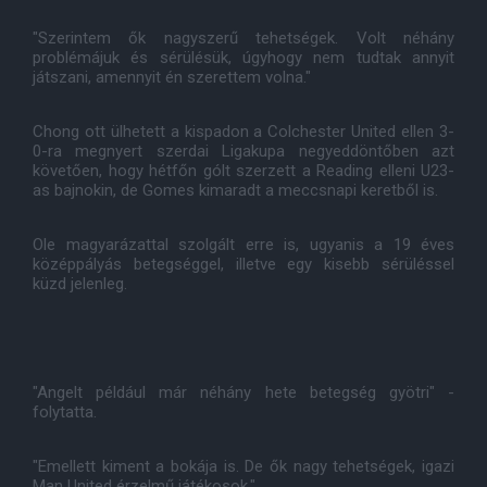
"Szerintem ők nagyszerű tehetségek. Volt néhány
problémájuk és sérülésük, úgyhogy nem tudtak annyit
játszani, amennyit én szerettem volna."
Chong ott ülhetett a kispadon a Colchester United ellen 3-
0-ra megnyert szerdai Ligakupa negyeddöntőben azt
követően, hogy hétfőn gólt szerzett a Reading elleni U23-
as bajnokin, de Gomes kimaradt a meccsnapi keretből is.
Ole magyarázattal szolgált erre is, ugyanis a 19 éves
középpályás betegséggel, illetve egy kisebb sérüléssel
küzd jelenleg.
"Angelt például már néhány hete betegség gyötri" -
folytatta.
"Emellett kiment a bokája is. De ők nagy tehetségek, igazi
Man United érzelmű játékosok."