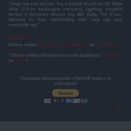
"Diogo ma este játszani fog a fiatalok között [az AC Milan
elleni U19-es barátságos meccsen], úgyhogy onnantól
kezdve ő bevetésre készen fog állni. Bailly, Tim [Fosu-
Mensah] és Paul valószínűleg ettől még egy picit
messzebb van."
Manutd.com
Kövess minket
Facebookon
,
Instagramon
és
YouTube-on
is!
Töltsd le a ManUtdFanatics.hu mobil applikációt
Androidra
és
iOS-re
!
Támogasd adományoddal a ManUtdFanatics.hu
működését!