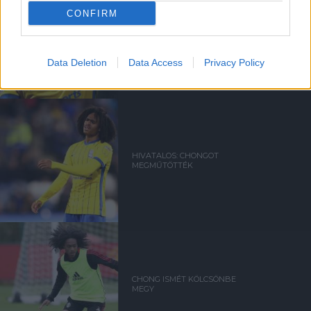
CONFIRM
CHONG VISSZATÉRT
BIRMINGHAMBE
Data Deletion
Data Access
Privacy Policy
HIVATALOS: CHONGOT
MEGMŰTÖTTÉK
CHONG ISMÉT KÖLCSÖNBE
MEGY