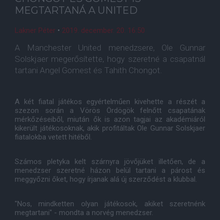
MEGTARTANÁ A UNITED
Lakner Péter
•
2019. december. 20. 16:50
A Manchester United menedzsere, Ole Gunnar
Solskjaer megerősítette, hogy szeretné a csapatnál
tartani Angel Gomest és Tahith Chongot.
A két fiatal játékos egyértelműen kivehette a részét a
szezon során a Vörös Ördögök felnőtt csapatának
mérkőzéseiből, miután ők is azon tagjai az akadémiáról
kikerült játékosoknak, akik profitáltak Ole Gunnar Solskjaer
fiatalokba vetett hitéből.
Számos pletyka kelt szárnyra jövőjüket illetően, de a
menedzser szeretné házon belül tartani a párost és
meggyőzni őket, hogy írjanak alá új szerződést a klubbal.
"Nos, mindketten olyan játékosok, akiket szeretnénk
megtartani" - mondta a norvég menedzser.