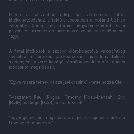
Ebben a szezonban eddig hat alkalommal jutott
játéklehetőséghez a felnőtt csapatban a holland U21-es
válogatott Chong, míg Gomes négyszer lehetett ott a
pályán, és mindketten háromszor voltak a kezdőcsapat
tagjai.
A fiatal játékosok a szezon előrehaladtával valószínűleg
továbbra is értékes játékpercekhez juthatnak felnőtt
szinten, bár a keret kezd jó formába kerülni a sűrű ünnepi
időszakot megelőzően.
"Egyre másra térnek vissza játékosaink" - tette hozzá Ole.
"Visszatért Paul [Pogba], Timothy [Fosu-Mensah], Eric
[Bailly] és Diogo [Dalot] is már közénk."
"Úgyhogy ez plusz négy extra erőt jelent majd számunkra a
következő hónapokra."