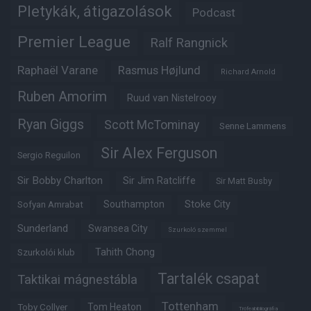
Pletykák, átigazolások
Podcast
Premier League
Ralf Rangnick
Raphaël Varane
Rasmus Højlund
Richard Arnold
Ruben Amorim
Ruud van Nistelrooy
Ryan Giggs
Scott McTominay
Senne Lammens
Sir Alex Ferguson
Sergio Reguilon
Sir Bobby Charlton
Sir Jim Ratcliffe
Sir Matt Busby
Southampton
Stoke City
Sofyan Amrabat
Sunderland
Swansea City
Szurkoló szemmel
Tahith Chong
Szurkolói klub
Tartalék csapat
Taktikai mágnestábla
Tottenham
Tom Heaton
Toby Collyer
Trófeabibliográfia