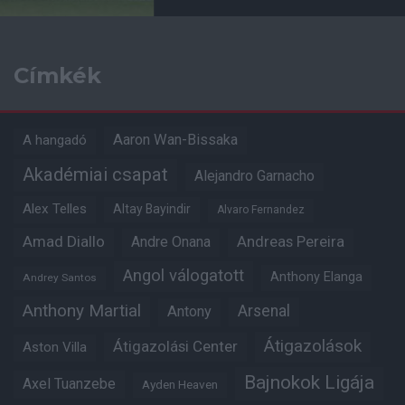
Címkék
Aaron Wan-Bissaka
A hangadó
Akadémiai csapat
Alejandro Garnacho
Alex Telles
Altay Bayindir
Alvaro Fernandez
Amad Diallo
Andre Onana
Andreas Pereira
Angol válogatott
Anthony Elanga
Andrey Santos
Anthony Martial
Arsenal
Antony
Átigazolások
Átigazolási Center
Aston Villa
Bajnokok Ligája
Axel Tuanzebe
Ayden Heaven