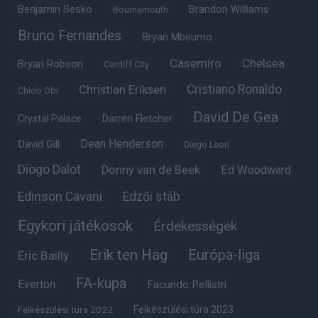
Benjamin Sesko
Brandon Williams
Bournemouth
Bruno Fernandes
Bryan Mbeumo
Casemiro
Chelsea
Bryan Robson
Cardiff City
Christian Eriksen
Cristiano Ronaldo
Chido Obi
David De Gea
Crystal Palace
Darren Fletcher
Dean Henderson
David Gill
Diego Leon
Diogo Dalot
Donny van de Beek
Ed Woodward
Edinson Cavani
Edzői stáb
Egykori játékosok
Érdekességek
Erik ten Hag
Európa-liga
Eric Bailly
FA-kupa
Everton
Facundo Pellistri
Felkészülési túra 2022
Felkészülési túra 2023