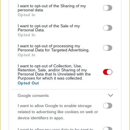
Leeds United
vs
Manchester
not limited to your visit or usage behaviour. You may click to
I want to opt-out of the Sharing of my
personal data.
grant or deny consent to Google and its third-party tags to
Opted In
United
use your data for below specified purposes in below Google
consent section.
I want to opt-out of the Sale of my
Felkészülési szezon 5. mérkőzés
Personal Data.
Croke Park, Dublin
Opted In
2026-08-12 20:30
I want to opt-out of processing my
Personal Data for Targeted Advertising.
3 nap 5 óra 12 perc 8 másodperc
Opted In
I want to opt-out of Collection, Use,
AC Milan
vs
Manchester United
2026-08-15 18:00
Retention, Sale, and/or Sharing of my
Personal Data that Is Unrelated with the
Purposes for which it was collected.
Opted Out
ELŐZŐ MÉRKŐZÉSEK
Google consents
Támogatás
I want to allow Google to enable storage
related to advertising like cookies on web or
device identifiers in apps.
Támogasd adományoddal
a ManUtdFanatics.hu működését!
I want to allow my user data to be sent to