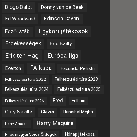
Diogo Dalot
Donny van de Beek
Edinson Cavani
Ed Woodward
Egykori játékosok
Edzői stáb
Érdekességek
Eric Bailly
Erik ten Hag
Európa-liga
FA-kupa
Everton
Facundo Pellistri
Felkészülési túra 2022
Felkészülési túra 2023
Felkészülési túra 2024
Felkészülési túra 2025
Fred
Fulham
Felkészülési túra 2026
Gary Neville
Glazer
Hannibal Mejbri
Harry Maguire
Harry Amass
Hónap játékosa
Híres magyar Vörös Ördögök