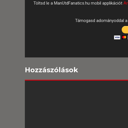
Töltsd le a ManUtdFanatics.hu mobil applikációt
An
Támogasd adományoddal a 
Hozzászólások