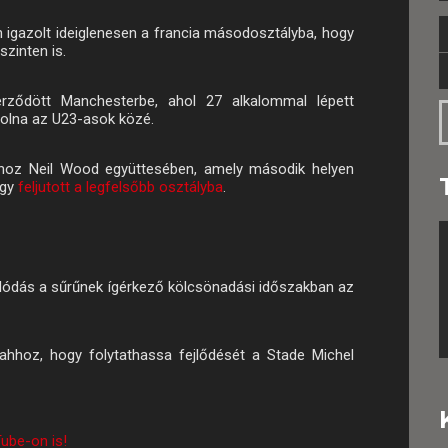
 igazolt ideiglenesen a francia másodosztályba, hogy
zinten is.
erződött Manchesterbe, ahol 27 alkalommal lépett
 volna az U23-asok közé.
zóhoz Neil Wood együttesében, amely második helyen
így
feljutott a legfelsőbb osztályba
.
lódás a sűrűnek ígérkező kölcsönadási időszakban az
 ahhoz, hogy folytathassa fejlődését a Stade Michel
ube-on is!