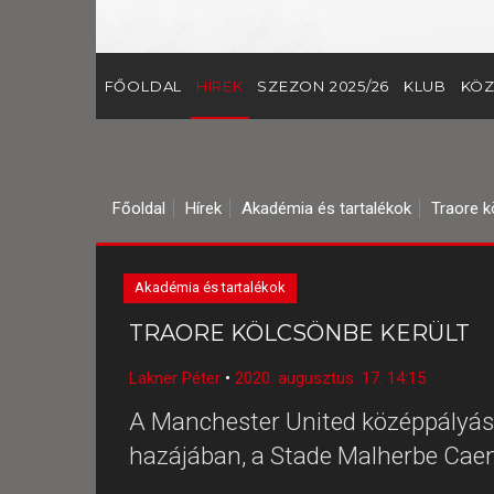
FŐOLDAL
HÍREK
SZEZON 2025/26
KLUB
KÖZ
Főoldal
Hírek
Akadémia és tartalékok
Traore k
Akadémia és tartalékok
TRAORE KÖLCSÖNBE KERÜLT
Lakner Péter
•
2020. augusztus. 17. 14:15
A Manchester United középpályása
hazájában, a Stade Malherbe Caen