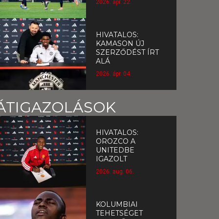
2026. ápr. 22.
HIVATALOS:
KAMASON ÚJ
SZERZŐDÉST ÍRT
ALÁ
2026. ápr. 04.
ÁTIGAZOLÁSOK
HIVATALOS:
OROZCO A
UNITEDBE
IGAZOLT
2026. aug. 06.
KOLUMBIAI
TEHETSÉGET