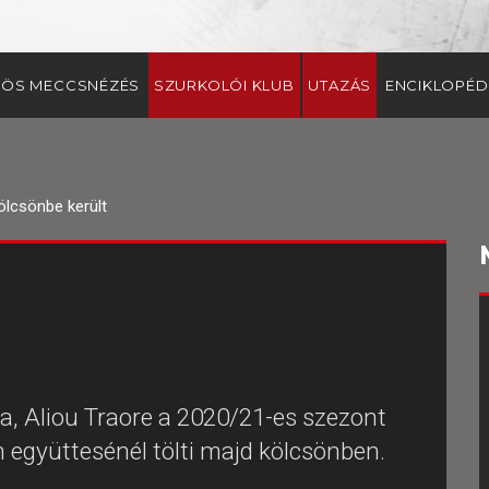
ÖS MECCSNÉZÉS
SZURKOLÓI KLUB
UTAZÁS
ENCIKLOPÉD
ölcsönbe került
, Aliou Traore a 2020/21-es szezont
 együttesénél tölti majd kölcsönben.