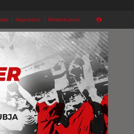
ldal
Regisztráció
Elfelejtett jelszó