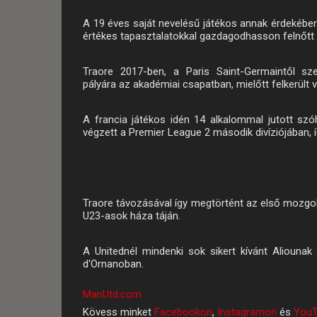
A 19 éves saját nevelésű játékos annak érdekében
értékes tapasztalatokkal gazdagodhasson felnőtt s
Traore 2017-ben, a Paris Saint-Germaintől sz
pályára az akadémiai csapatban, mielőtt felkerült
A francia játékos idén 14 alkalommal jutott s
végzett a Premier League 2 második divíziójában, 
Traore távozásával így megtörtént az első mozgo
U23-asok háza táján.
A Unitednél mindenki sok sikert kívánt Aliounak
d'Ornanoban.
ManUtd.com
Kövess minket
Facebookon
,
Instagramon
és
YouT