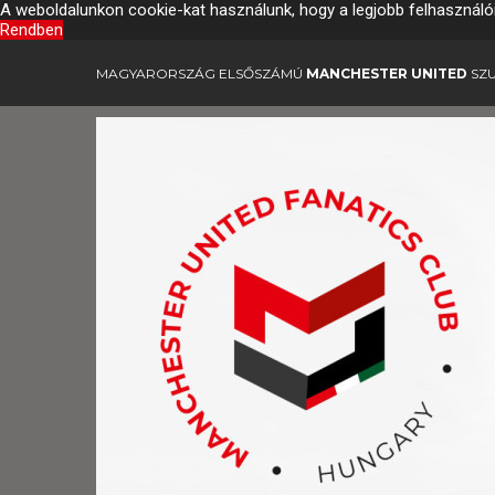
A weboldalunkon cookie-kat használunk, hogy a legjobb felhasználó
Rendben
MAGYARORSZÁG ELSŐSZÁMÚ
MANCHESTER UNITED
SZU