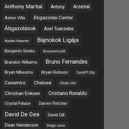
Anthony Martial
Arsenal
Antony
Átigazolási Center
Aston Villa
Átigazolások
Axel Tuanzebe
Bajnokok Ligája
Ayden Heaven
Benjamin Sesko
Bournemouth
Bruno Fernandes
Brandon Williams
Bryan Mbeumo
Bryan Robson
Cardiff City
Casemiro
Chelsea
Chido Obi
Christian Eriksen
Cristiano Ronaldo
Crystal Palace
Darren Fletcher
David De Gea
David Gill
Dean Henderson
Diego Leon