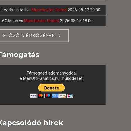
Leeds United
vs
Manchester United
2026-08-12 20:30
AC Milan
vs
Manchester United
2026-08-15 18:00
ELŐZŐ MÉRKŐZÉSEK
Támogatás
Támogasd adományoddal
a ManUtdFanatics.hu működését!
Kapcsolódó hírek