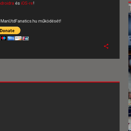
droidra
és
iOS-re
!
ManUtdFanatics.hu működését!