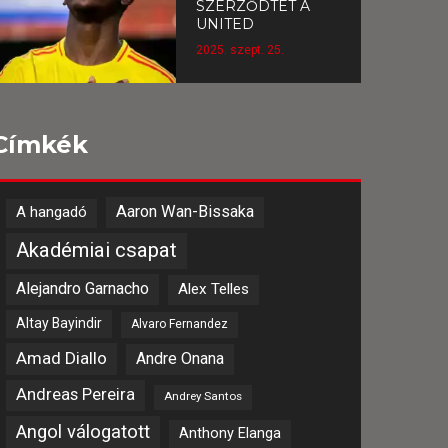
SZERZŐDTET A
UNITED
2025. szept. 25.
Címkék
Aaron Wan-Bissaka
A hangadó
Akadémiai csapat
Alejandro Garnacho
Alex Telles
Altay Bayindir
Alvaro Fernandez
Amad Diallo
Andre Onana
Andreas Pereira
Andrey Santos
Angol válogatott
Anthony Elanga