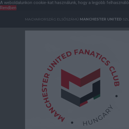
A weboldalunkon cookie-kat használunk, hogy a legjobb felhasználó
Rendben
MAGYARORSZÁG ELSŐSZÁMÚ
MANCHESTER UNITED
SZU