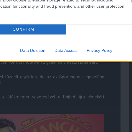
cation functionality and fraud prevention, and other user protection.
ruári debütálása óta veszélyesebbé vált a csatársor a
t a konyhára e tekintetben a későbbiekben, de ezek a
tben Jadon Sancho is az Old Traffordon kötne ki.
CONFIRM
Data Deletion
Data Access
Privacy Policy
gban nem volt még vesztes csapat tagja. A portugál
en formát mutatva 12 góllal és 8 assziszttal zárt.
el tűzdelt együttes, de az ex-Sportingos leigazolása
.
a játékmester vezetésével a United újra címekért