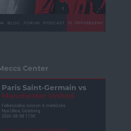
IA
BLOG
FÓRUM
PODCAST
PL TIPPVERSENY
Meccs Center
Paris Saint-Germain
vs
Manchester United
Felkészülési szezon 4. mérkőzés
Nya Ullevi, Göteborg
2026-08-08 17:00
1 nap 1 óra 45 perc 39 másodperc