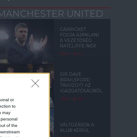
MANCHESTER UNITED
CARRICKET
FOGJA AJÁNLANI
A VEZETŐSÉG
RATCLIFFE-NEK
2026. máj. 13.
SIR DAVE
BRAILSFORD
TÁVOZOTT AZ
IGAZGATÓSÁGBÓL
2026. máj. 07.
sonal or
ection to
ou may
 personal
VÁLTOZÁSOK A
out of the
KLUB KÖRÜL
 downstream