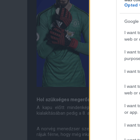
Opted 
Google 
I want t
web or d
I want t
purpose
I want 
I want t
web or d
Hol szükséges megerősíteni ezt a Unitedet?
I want t
A kapu előtt mindenképp javulniuk kell Rashfo
or app.
kialakításában pedig a 8. a klub.
I want t
A norvég menedzser szereti, ha szélsői előre tör
rájuk férne, hogy még inkább beszorítsák ellenfelei
I want t