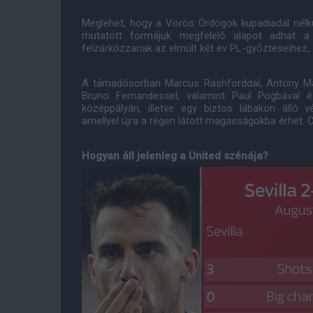
Meglehet, hogy a Vörös Ördögök kupadiadal nélkü
mutatott formájuk megfelelő alapot adhat a 
felzárkózzanak az elmúlt két év PL-győzteseihez, 
A támadósorban Marcus Rashforddal, Antony Mar
Bruno Fernandessel, valamint Paul Pogbával 
középpályán, illetve egy biztos lábakon álló 
amellyel újra a régen látott magasságokba érhet. Cs
Hogyan áll jelenleg a United szénája?