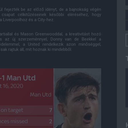
l fejezték be az előző idényt, de a bajnokság végén
csapat célkitűzéseinek későbbi eléréséhez, hogy
a Liverpoolhoz és a City-hez.
tiallal és Mason Greenwooddal, a kreativitást hozó
és az új szerzeménnyel, Donny van de Beekkel a
védelemmel, a United rendelkezik azon minőséggel,
ak rajtuk áll, mit hoznak ki mindebből.