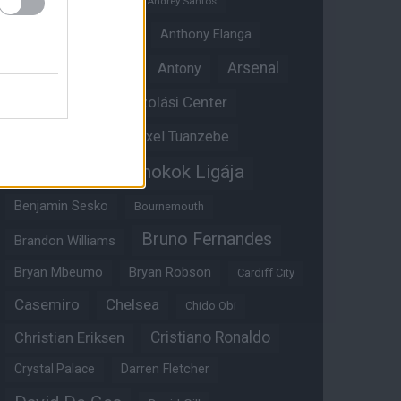
Andrey Santos
Angol válogatott
Anthony Elanga
Anthony Martial
Arsenal
Antony
Átigazolási Center
Aston Villa
Átigazolások
Axel Tuanzebe
Bajnokok Ligája
Ayden Heaven
Benjamin Sesko
Bournemouth
Bruno Fernandes
Brandon Williams
Bryan Mbeumo
Bryan Robson
Cardiff City
Casemiro
Chelsea
Chido Obi
Christian Eriksen
Cristiano Ronaldo
Crystal Palace
Darren Fletcher