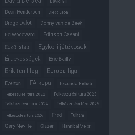
David De Gea
David Gill
Dean Henderson
Diego Leon
Diogo Dalot
Donny van de Beek
Edinson Cavani
Ed Woodward
Egykori játékosok
Edzői stáb
Érdekességek
Eric Bailly
Erik ten Hag
Európa-liga
FA-kupa
Everton
Facundo Pellistri
Felkészülési túra 2022
Felkészülési túra 2023
Felkészülési túra 2024
Felkészülési túra 2025
Fred
Fulham
Felkészülési túra 2026
Gary Neville
Glazer
Hannibal Mejbri