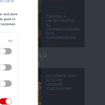
B’s List of
2026. ápr. 01.
er and store
CARRICK: A
to grant or
UNITED BÜSZKE
ed purposes
AZ
EGYENJOGÚSÁGRA
ÉS A
SOKSZÍNŰSÉGRE
2026. febr. 21.
OLE GUNNAR
SOLSKJAER
SOLSKJAER VOLT
AZ EGYIK
LEGJOBB
IGAZOLÁSUNK
2026. júl. 29.