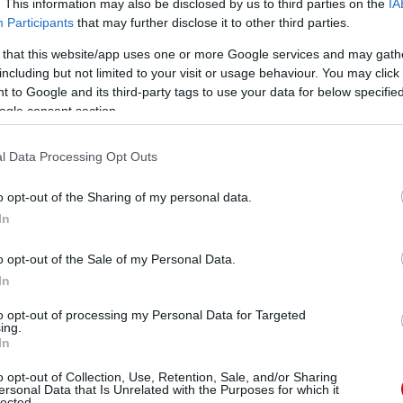
. This information may also be disclosed by us to third parties on the
IA
Participants
that may further disclose it to other third parties.
Gea pozícióját, viszont ettől függetlenül így is a 3.
, és a kapott gól nélküli mérkőzések számában is
 that this website/app uses one or more Google services and may gath
including but not limited to your visit or usage behaviour. You may click 
 to Google and its third-party tags to use your data for below specifi
ogle consent section.
élkedhet, a klub történetének legsikeresebb időszakai
amikor a fiatalok elkezdték letenni a névjegyüket a
l Data Processing Opt Outs
rral kiálló kezdő tizenegy fűződik a gárda nevéhez,
o opt-out of the Sharing of my personal data.
In
, mint például Scott McTominay, Daniel James, Aaron
o opt-out of the Sale of my Personal Data.
szép jövőt ígérnek a manchesterieknek.
In
to opt-out of processing my Personal Data for Targeted
ing.
In
o opt-out of Collection, Use, Retention, Sale, and/or Sharing
ersonal Data that Is Unrelated with the Purposes for which it
lected.