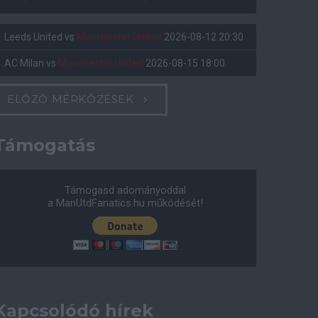
Leeds United
vs
Manchester United
2026-08-12 20:30
AC Milan
vs
Manchester United
2026-08-15 18:00
ELŐZŐ MÉRKŐZÉSEK
Támogatás
Támogasd adományoddal
a ManUtdFanatics.hu működését!
Kapcsolódó hírek