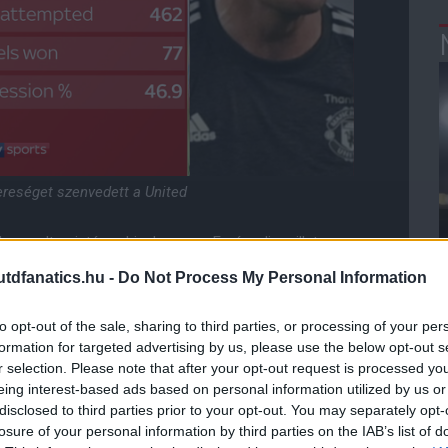
reséget szenvedett a United
 maradt, miután a Ligakupa, az Európa-liga, illetve az
dfanatics.hu -
Do Not Process My Personal Information
r a rekordbajnoktól, hiszen mindössze alig 22 napot
to opt-out of the sale, sharing to third parties, or processing of your per
formation for targeted advertising by us, please use the below opt-out s
r selection. Please note that after your opt-out request is processed y
 14 meccses veretlenségi sorozattal örvendeztették
eing interest-based ads based on personal information utilized by us or
áprilisa óta -, ennek a lendületnek a megtartása
disclosed to third parties prior to your opt-out. You may separately opt-
 képest erősebb kezdést produkálhasson.
losure of your personal information by third parties on the IAB’s list of