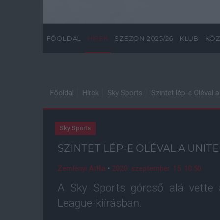
FŐOLDAL
HÍREK
SZEZON 2025/26
KLUB
KÖZ
Főoldal
Hírek
Sky Sports
Szintet lép-e Oléval a
Sky Sports
SZINTET LÉP-E OLÉVAL A UNIT
Zemlényi Attila
•
2020. szeptember. 15. 10:50
A Sky Sports górcső alá vette 
League-kiírásban.