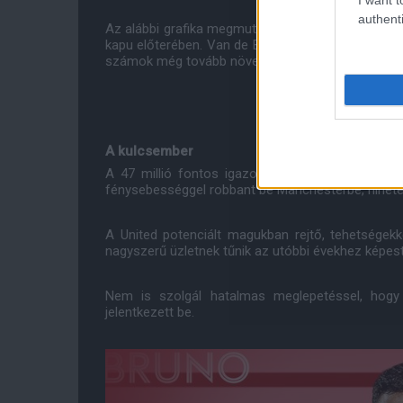
authenti
Az alábbi grafika megmutatja, hogy Fernandes feb
kapu előterében. Van de Beek szintén sokat hozha
számok még tovább növekedhetnének, ha adott ese
A kulcsember
A 47 millió fontos igazolás, Bruno a bajnoksá
fénysebességgel robbant be Manchesterbe, hihetetl
A United potenciált magukban rejtő, tehetségekk
nagyszerű üzletnek tűnik az utóbbi évekhez képest
Nem is szolgál hatalmas meglepetéssel, hogy 
jelentkezett be.