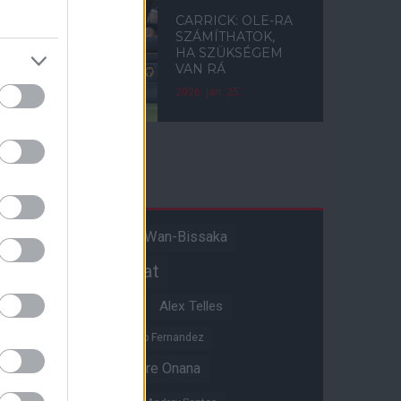
CARRICK: OLE-RA
SZÁMÍTHATOK,
HA SZÜKSÉGEM
VAN RÁ
2026. jan. 25.
Címkék
Aaron Wan-Bissaka
A hangadó
Akadémiai csapat
Alejandro Garnacho
Alex Telles
Altay Bayindir
Alvaro Fernandez
Amad Diallo
Andre Onana
Andreas Pereira