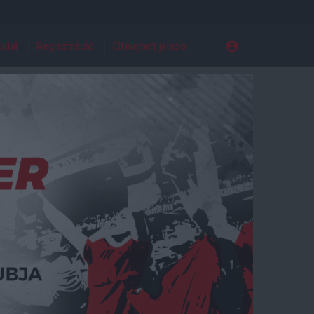
ldal
Regisztráció
Elfelejtett jelszó