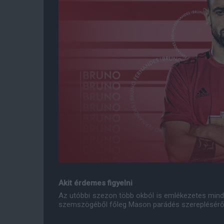
Akit érdemes figyelni
Az utóbbi szezon több okból is emlékezetes mind a
szemszögéből főleg Mason parádés szerepléséről