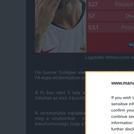
Legutóbbi tétmeccsén ve
Ole Gunnar Solskjaer alakulata ismét trófea nélkül
FA-kupa elődöntőjében is kudarcot vallott.
www.manut
A PL-ben elért 3. hely azonban kivételes bravú
If you wish 
töltöttek az első 4 között 2019/20 folyamán.
sensitive in
confirm you
A versenyfutás hajrájában egy nem mindennapi,
continue se
meg a szurkolókat - ez a leghosszabb 2017. 
information 
kulcsfontosságú, hogy a United az előző évekhez
further disc