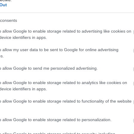
Out
consents
o allow Google to enable storage related to advertising like cookies on
evice identifiers in apps.
o allow my user data to be sent to Google for online advertising
s.
to allow Google to send me personalized advertising.
o allow Google to enable storage related to analytics like cookies on
evice identifiers in apps.
o allow Google to enable storage related to functionality of the website
rdéknak, a lőtt gólok terén a 4., a nagy helyzetek
o allow Google to enable storage related to personalization.
nek a vonal mentén, ugyanakkor a statisztikák alapján
ket a kapu elé.
o allow Google to enable storage related to security, including