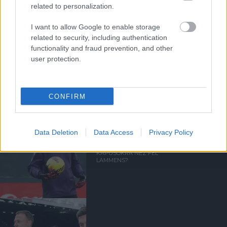
related to personalization.
I want to allow Google to enable storage
related to security, including authentication
functionality and fraud prevention, and other
GIGGS: CARRICK ÚJRA
user protection.
"IZGALOMBA" HOZTA A
UNITED SZURKOLÓKAT
CONFIRM
Data Deletion
Data Access
Privacy Policy
MELYIK EGYKORI UNITED
KAPUSOKRA NÉZ FEL
LAMMENS?