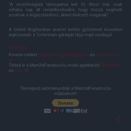
"A vezetőségnek támogatnia kell őt. Most már csak
néhány nap áll rendelkezésükre, hogy hozzá segítsék
azoknak a leigazolásához, akiket kinézett magának."
A United Brightonban aratott kettős győzelmét követően
legközelebb a Tottenham gárdáját látja majd vendégül.
Goal.com
Kövess minket
Facebookon
,
Instagramon
és
YouTube-on
is!
Töltsd le a ManUtdFanatics.hu mobil applikációt
Androidra
és
iOS-re
!
Támogasd adományoddal a ManUtdFanatics.hu
működését!