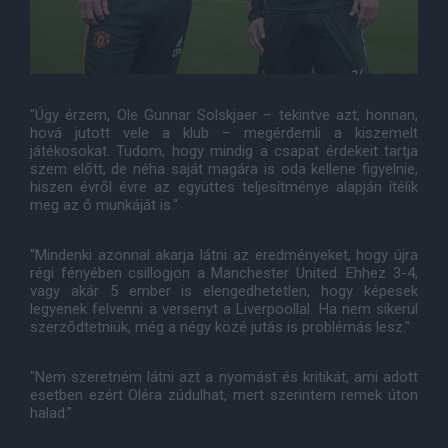
"Úgy érzem, Ole Gunnar Solskjaer – tekintve azt, honnan,
hová jutott vele a klub – megérdemli a kiszemelt
játékosokat. Tudom, hogy mindig a csapat érdekeit tartja
szem előtt, de néha saját magára is oda kellene figyelnie,
hiszen évről évre az együttes teljesítménye alapján ítélik
meg az ő munkáját is."
"Mindenki azonnal akarja látni az eredményeket, hogy újra
régi fényében csillogjon a Manchester United. Ehhez 3-4,
vagy akár 5 ember is elengedhetetlen, hogy képesek
legyenek felvenni a versenyt a Liverpoollal. Ha nem sikerül
szerződtetniük, még a négy közé jutás is problémás lesz."
"Nem szeretném látni azt a nyomást és kritikát, ami adott
esetben ezért Oléra zúdulhat, mert szerintem remek úton
halad."