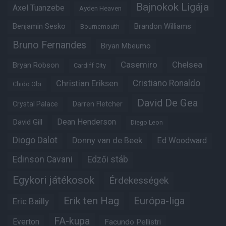
Bajnokok Ligája
Axel Tuanzebe
Ayden Heaven
Benjamin Sesko
Brandon Williams
Bournemouth
Bruno Fernandes
Bryan Mbeumo
Casemiro
Chelsea
Bryan Robson
Cardiff City
Christian Eriksen
Cristiano Ronaldo
Chido Obi
David De Gea
Crystal Palace
Darren Fletcher
Dean Henderson
David Gill
Diego Leon
Diogo Dalot
Donny van de Beek
Ed Woodward
Edinson Cavani
Edzői stáb
Egykori játékosok
Érdekességek
Erik ten Hag
Európa-liga
Eric Bailly
FA-kupa
Everton
Facundo Pellistri