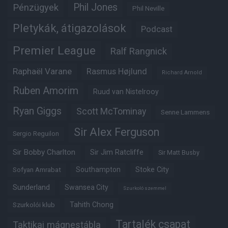
Phil Jones
Pénzügyek
Phil Neville
Pletykák, átigazolások
Podcast
Premier League
Ralf Rangnick
Raphaël Varane
Rasmus Højlund
Richard Arnold
Ruben Amorim
Ruud van Nistelrooy
Ryan Giggs
Scott McTominay
Senne Lammens
Sir Alex Ferguson
Sergio Reguilon
Sir Bobby Charlton
Sir Jim Ratcliffe
Sir Matt Busby
Southampton
Stoke City
Sofyan Amrabat
Sunderland
Swansea City
Szurkoló szemmel
Tahith Chong
Szurkolói klub
Tartalék csapat
Taktikai mágnestábla