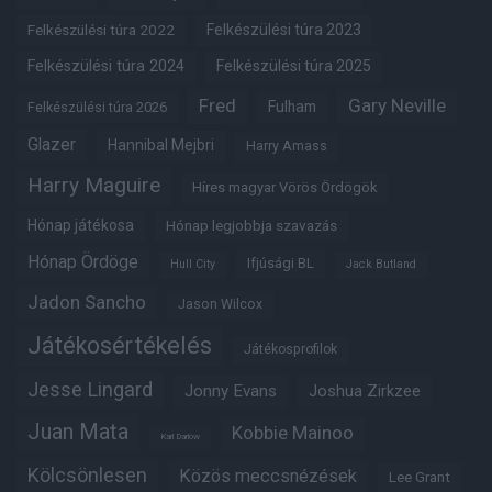
Felkészülési túra 2022
Felkészülési túra 2023
Felkészülési túra 2024
Felkészülési túra 2025
Fred
Gary Neville
Fulham
Felkészülési túra 2026
Glazer
Hannibal Mejbri
Harry Amass
Harry Maguire
Híres magyar Vörös Ördögök
Hónap játékosa
Hónap legjobbja szavazás
Hónap Ördöge
Ifjúsági BL
Hull City
Jack Butland
Jadon Sancho
Jason Wilcox
Játékosértékelés
Játékosprofilok
Jesse Lingard
Jonny Evans
Joshua Zirkzee
Juan Mata
Kobbie Mainoo
Karl Darlow
Kölcsönlesen
Közös meccsnézések
Lee Grant