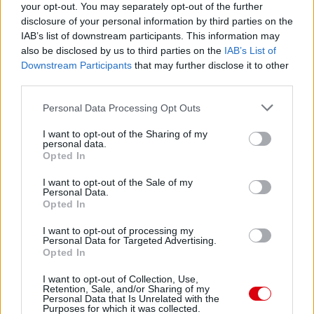
your opt-out. You may separately opt-out of the further
disclosure of your personal information by third parties on the
IAB’s list of downstream participants. This information may
Paris Saint-Germain
vs
also be disclosed by us to third parties on the
IAB’s List of
Manchester United
Downstream Participants
that may further disclose it to other
third parties.
Felkészülési szezon 4. mérkőzés
Please note that this website/app uses one or more Google
Nya Ullevi, Göteborg
Personal Data Processing Opt Outs
2026-08-08 17:00
services and may gather and store information including but
not limited to your visit or usage behaviour. You may click to
I want to opt-out of the Sharing of my
personal data.
grant or deny consent to Google and its third-party tags to
1 nap 22 óra 37 perc 59 másodperc
Opted In
use your data for below specified purposes in below Google
consent section.
I want to opt-out of the Sale of my
Leeds United
vs
Manchester United
2026-08-12 20:30
Personal Data.
Opted In
AC Milan
vs
Manchester United
2026-08-15 18:00
I want to opt-out of processing my
Personal Data for Targeted Advertising.
ELŐZŐ MÉRKŐZÉSEK
Opted In
I want to opt-out of Collection, Use,
Retention, Sale, and/or Sharing of my
Támogatás
Personal Data that Is Unrelated with the
Purposes for which it was collected.