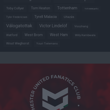
Tottenham
Tom Heaton
Toby Collyer
Trófeabibliográfia
Tyrell Malacia
Utazás
Tyler Fredericson
Válogatottak
Victor Lindelöf
Visszhang
West Ham
West Brom
Watford
Willy Kambwala
Wout Weghorst
Youri Tielemans