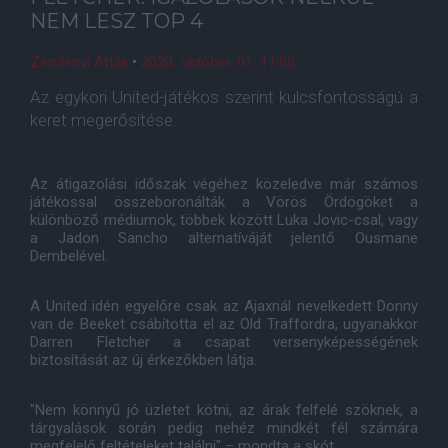
NEM LESZ TOP 4
Zemlényi Attila
•
2020. október. 01. 11:00
Az egykori United-játékos szerint kulcsfontosságú a
keret megerősítése.
Az átigazolási időszak végéhez közeledve már számos
játékossal összeboronálták a Vörös Ördögöket a
különböző médiumok, többek között Luka Jovic-csal, vagy
a Jadon Sancho alternatíváját jelentő Ousmane
Dembelével.
A United idén egyelőre csak az Ajaxnál nevelkedett Donny
van de Beeket csábította el az Old Traffordra, ugyanakkor
Darren Fletcher a csapat versenyképességének
biztosítását az új érkezőkben látja.
"Nem könnyű jó üzletet kötni, az árak felfelé szöknek, a
tárgyalások során pedig nehéz mindkét fél számára
megfelelő feltételeket találni" – mondta a skót.