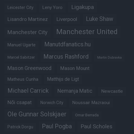
Ligakupa
Leny Yoro
Leicester City
Luke Shaw
Lisandro Martinez
Liverpool
Manchester United
Manchester City
Manutdfanatics.hu
Manuel Ugarte
Marcus Rashford
Marcel Sabitzer
Martin Dubravka
Mason Greenwood
Mason Mount
Matheus Cunha
Matthijs de Ligt
Michael Carrick
Nemanja Matic
Newcastle
Női csapat
Noussair Mazraoui
Norwich City
Ole Gunnar Solskjaer
Omar Berrada
Paul Pogba
Paul Scholes
Patrick Dorgu