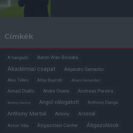
Címkék
Aaron Wan-Bissaka
A hangadó
Akadémiai csapat
Alejandro Garnacho
Alex Telles
Altay Bayindir
Alvaro Fernandez
Amad Diallo
Andre Onana
Andreas Pereira
Angol válogatott
Anthony Elanga
Andrey Santos
Anthony Martial
Arsenal
Antony
Átigazolások
Átigazolási Center
Aston Villa