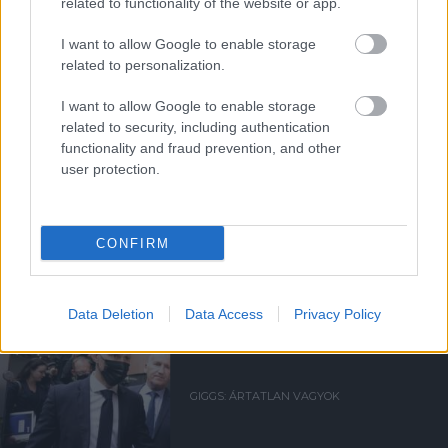
related to functionality of the website or app.
I want to allow Google to enable storage
Támogasd adományoddal
related to personalization.
a ManUtdFanatics.hu működését!
I want to allow Google to enable storage
related to security, including authentication
functionality and fraud prevention, and other
user protection.
Kapcsolódó hírek
CONFIRM
RYAN GIGGS
Data Deletion
Data Access
Privacy Policy
GIGGS: ÁRTATLAN VAGYOK