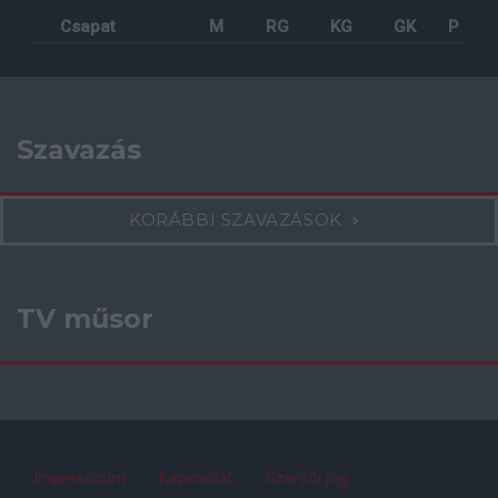
Csapat
M
RG
KG
GK
P
Szavazás
KORÁBBI SZAVAZÁSOK
TV műsor
Impresszum
Kapcsolat
Szerzői jog