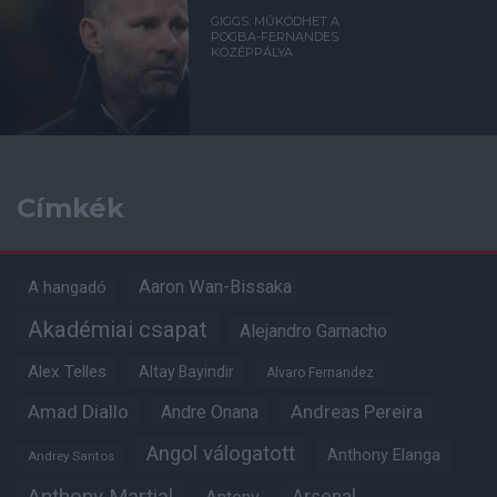
GIGGS: MŰKÖDHET A
POGBA-FERNANDES
KÖZÉPPÁLYA
Címkék
Aaron Wan-Bissaka
A hangadó
Akadémiai csapat
Alejandro Garnacho
Alex Telles
Altay Bayindir
Alvaro Fernandez
Amad Diallo
Andre Onana
Andreas Pereira
Angol válogatott
Anthony Elanga
Andrey Santos
Anthony Martial