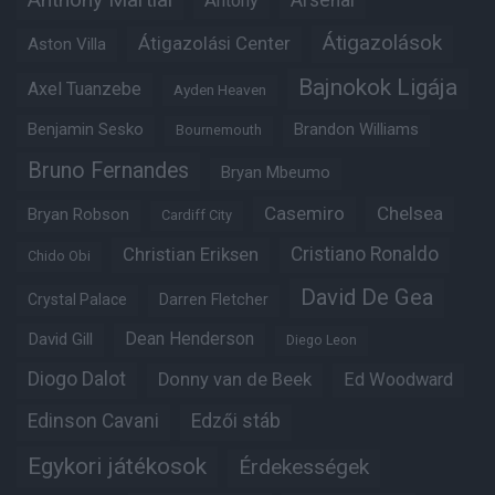
Arsenal
Antony
Átigazolások
Átigazolási Center
Aston Villa
Bajnokok Ligája
Axel Tuanzebe
Ayden Heaven
Benjamin Sesko
Brandon Williams
Bournemouth
Bruno Fernandes
Bryan Mbeumo
Casemiro
Chelsea
Bryan Robson
Cardiff City
Christian Eriksen
Cristiano Ronaldo
Chido Obi
David De Gea
Crystal Palace
Darren Fletcher
Dean Henderson
David Gill
Diego Leon
Diogo Dalot
Donny van de Beek
Ed Woodward
Edinson Cavani
Edzői stáb
Egykori játékosok
Érdekességek