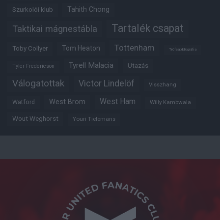
Tahith Chong
Szurkolói klub
Tartalék csapat
Taktikai mágnestábla
Tottenham
Tom Heaton
Toby Collyer
Trófeabibliográfia
Tyrell Malacia
Utazás
Tyler Fredericson
Válogatottak
Victor Lindelöf
Visszhang
West Ham
West Brom
Watford
Willy Kambwala
Wout Weghorst
Youri Tielemans