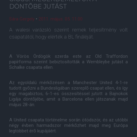
DÖNTÕBE JUTÁST
Sára Gergely
•
2011. május. 05. 11:00
A walesi varázsló szerint remek teljesítmény volt
csapatától, hogy elérték a BL fináléját.
A Vörös Ördögök szerda este az Old Traffordon
papírforma szerint bebiztosították a Wembleybe jutást a
Schalke csapata ellen.
Az egyoldalú mérkõzésen a Manchester United 4-1-re
tudott gyõzni a Bundesligában szereplõ csapat ellen, és így
egy magabiztos, 6-1-es összesítéssel jutott a Bajnokok
Ligája döntõjébe, amit a Barcelona ellen játszanak majd
május 28-án.
A United csapata történelme során ötödször, és az utóbbi
négy évben harmadszor mérkõzhet majd meg Európa
legtöbbet érõ kupájáért.