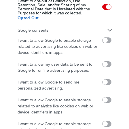
I want to opt-out of Collection, Use,
Retention, Sale, and/or Sharing of my
Personal Data that Is Unrelated with the
Purposes for which it was collected.
Paris Saint-Germain
vs
Opted Out
Manchester United
Google consents
Felkészülési szezon 4. mérkőzés
I want to allow Google to enable storage
Nya Ullevi, Göteborg
related to advertising like cookies on web or
2026-08-08 17:00
device identifiers in apps.
0 nap 22 óra 11 perc 28 másodperc
I want to allow my user data to be sent to
Google for online advertising purposes.
Leeds United
vs
Manchester United
2026-08-12 20:30
I want to allow Google to send me
personalized advertising.
AC Milan
vs
Manchester United
2026-08-15 18:00
I want to allow Google to enable storage
ELŐZŐ MÉRKŐZÉSEK
related to analytics like cookies on web or
device identifiers in apps.
Támogatás
I want to allow Google to enable storage