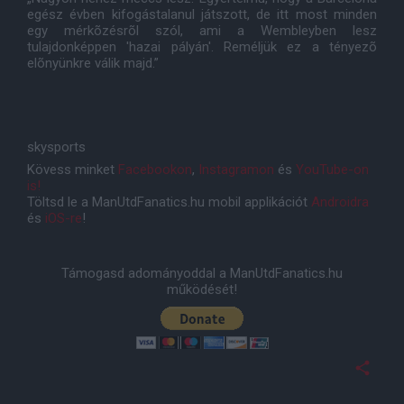
egész évben kifogástalanul játszott, de itt most minden
egy mérkõzésrõl szól, ami a Wembleyben lesz
tulajdonképpen 'hazai pályán'. Reméljük ez a tényezõ
elõnyünkre válik majd.”
skysports
Kövess minket
Facebookon
,
Instagramon
és
YouTube-on
is!
Töltsd le a ManUtdFanatics.hu mobil applikációt
Androidra
és
iOS-re
!
Támogasd adományoddal a ManUtdFanatics.hu
működését!