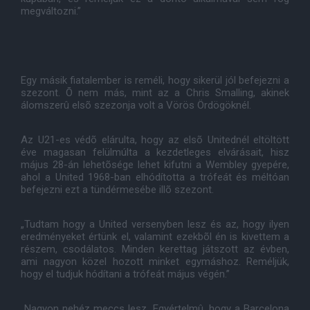
megváltozni.”
Egy másik fiatalember is reméli, hogy sikerül jól befejezni a
szezont. Õ nem más, mint az a Chris Smalling, akinek
álomszerû elsõ szezonja volt a Vörös Ördögöknél.
Az U21-es védõ elárulta, hogy az elsõ Unitednél eltöltött
éve magasan felülmúlta a kezdetleges elvárásait, hisz
május 28-án lehetõsége lehet kifutni a Wembley gyepére,
ahol a United 1968-ban elhódította a trófeát és méltóan
befejezni ezt a tündérmesébe illõ szezont.
„Tudtam hogy a United versenyben lesz és az, hogy ilyen
eredményeket értünk el, valamint ezekbõl én is kivettem a
részem, csodálatos. Minden kerettag játszott az évben,
ami nagyon közel hozott minket egymáshoz. Reméljük,
hogy el tudjuk hódítani a trófeát május végén.”
„Nagyon nehéz meccs lesz. Egyértelmû, hogy a Barcelona