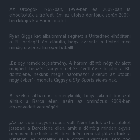
Az Ördögök 1968-ban, 1999-ben és 2008-ban is
elhódították a trófeát, ám az utolsó döntõjük során 2009-
ben kikaptak a Barcelonától.
Ryan Giggs két alkalommal segített a Unitednek elhódítani
a BL serlegét és elárulta, hogy szerinte a United még
mindig uralja az Európai futballt.
„Ez egy remek teljesítmény. A három döntõ négy év alatt
magáért beszél. Nagyon nehéz évrõl-évre bejutni a BL
döntõjébe, nekünk mégis háromszor sikerült az utóbbi
négy évben”- mondta Giggsy a
Sky Sports News-
nak.
A szélsõ abban is reménykedik, hogy sikerül bosszút
állniuk a Barca ellen, azért az ominózus 2009-ben
elszenvedett vereségért.
„Az az este nagyon rossz volt. Nem tudtuk azt a játékot
játszani a Barcelona ellen, amit a döntõig minden egyes
meccsen hoztunk a BL-ben. Idén remekül játszottunk a
kupában, és reméljük ez a döntõ alkalmával sem fog