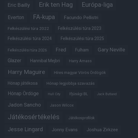
Erik ten Hag
Európa-liga
Eric Bailly
FA-kupa
Everton
Facundo Pellistri
Felkészülési túra 2022
Felkészülési túra 2023
Felkészülési túra 2024
Felkészülési túra 2025
Fred
Gary Neville
Fulham
Felkészülési túra 2026
Glazer
Hannibal Mejbri
Harry Amass
Harry Maguire
Híres magyar Vörös Ördögök
Hónap játékosa
Hónap legjobbja szavazás
Hónap Ördöge
Ifjúsági BL
Hull City
Jack Butland
Jadon Sancho
Jason Wilcox
Játékosértékelés
Játékosprofilok
Jesse Lingard
Jonny Evans
Joshua Zirkzee