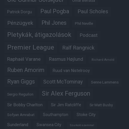
Omar Berrada
Paul Pogba
Paul Scholes
Patrick Dorgu
Phil Jones
Pénzügyek
Phil Neville
Pletykák, átigazolások
Podcast
Premier League
Ralf Rangnick
Raphaël Varane
Rasmus Højlund
Richard Arnold
Ruben Amorim
Ruud van Nistelrooy
Ryan Giggs
Scott McTominay
Senne Lammens
Sir Alex Ferguson
Sergio Reguilon
Sir Bobby Charlton
Sir Jim Ratcliffe
Sir Matt Busby
Southampton
Stoke City
Sofyan Amrabat
Sunderland
Swansea City
Szurkoló szemmel