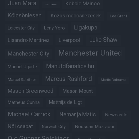
Juan Mata
Kobbie Mainoo
Karl Darlow
Kölcsönlesen
Közös meccsnézések
Lee Grant
Ligakupa
Leny Yoro
Leicester City
Luke Shaw
Lisandro Martinez
Liverpool
Manchester United
Manchester City
Manutdfanatics.hu
Manuel Ugarte
Marcus Rashford
Marcel Sabitzer
Martin Dubravka
Mason Greenwood
Mason Mount
Matheus Cunha
Matthijs de Ligt
Michael Carrick
Nemanja Matic
Newcastle
Női csapat
Noussair Mazraoui
Norwich City
Ole Gunnar Solskjaer