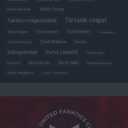
Tahith Chong
Szurkolói klub
Tartalék csapat
Taktikai mágnestábla
Tottenham
Tom Heaton
Toby Collyer
Trófeabibliográfia
Tyrell Malacia
Utazás
Tyler Fredericson
Válogatottak
Victor Lindelöf
Visszhang
West Ham
West Brom
Watford
Willy Kambwala
Wout Weghorst
Youri Tielemans