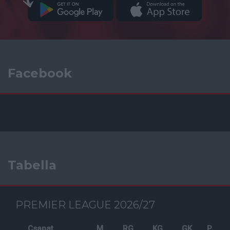
Facebook
Tabella
PREMIER LEAGUE 2026/27
Csapat
M
RG
KG
GK
P