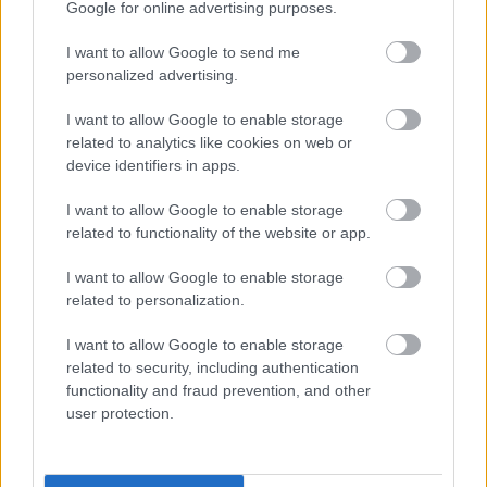
Google for online advertising purposes.
Támogatás
I want to allow Google to send me
personalized advertising.
Támogasd adományoddal
I want to allow Google to enable storage
a ManUtdFanatics.hu működését!
related to analytics like cookies on web or
device identifiers in apps.
I want to allow Google to enable storage
related to functionality of the website or app.
I want to allow Google to enable storage
Kapcsolódó hírek
related to personalization.
I want to allow Google to enable storage
OLE GUNNAR SOLSKJAER
related to security, including authentication
functionality and fraud prevention, and other
user protection.
SOLSKJAER VOLT AZ EGYIK
LEGJOBB IGAZOLÁSUNK