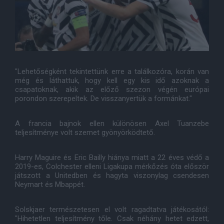
"Lehetőségként tekintettünk erre a találkozóra, korán van
még és láthattuk, hogy kell egy kis idő azoknak a
csapatoknak, akik az előző szezon végén európai
porondon szerepeltek. De visszanyertük a formánkat."
A francia bajnok ellen különösen Axel Tuanzebe
teljesítménye volt szemet gyönyörködtető.
Harry Maguire és Eric Bailly hiánya miatt a 22 éves védő a
2019-es, Colchester elleni Ligakupa mérkőzés óta először
játszott a Unitedben és hagyta viszonylag csendesen
Neymart és Mbappét.
Solskjaer természetesen el volt ragadtatva játékosától:
"Hihetetlen teljesítmény tőle. Csak néhány hetet edzett,