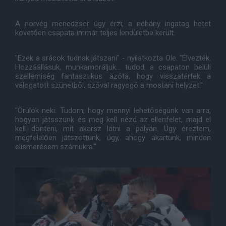
A norvég menedzser úgy érzi, a néhány ingatag hetet
követően csapata immár teljes lendületbe került.
"Ezek a srácok tudnak játszani" - nyilatkozta Ole. "Élvezték.
Hozzáállásuk, munkamoráljuk... tudod, a csapaton belüli
szellemiség fantasztikus azóta, hogy visszatértek a
válogatott szünetből, szóval ragyogó a mostani helyzet."
"Örülök neki. Tudom, hogy mennyi lehetőségünk van arra,
hogyan játsszunk és meg kell nézd az ellenfelet, majd el
kell dönteni, mit akarsz látni a pályán. Úgy éreztem,
megfelelően játszottunk, úgy, ahogy akartunk, minden
elismerésem számukra."