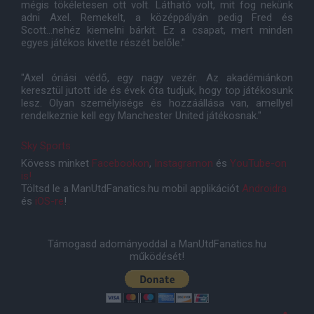
mégis tökéletesen ott volt. Látható volt, mit fog nekünk
adni Axel. Remekelt, a középpályán pedig Fred és
Scott...nehéz kiemelni bárkit. Ez a csapat, mert minden
egyes játékos kivette részét belőle."
"Axel óriási védő, egy nagy vezér. Az akadémiánkon
keresztül jutott ide és évek óta tudjuk, hogy top játékosunk
lesz. Olyan személyisége és hozzáállása van, amellyel
rendelkeznie kell egy Manchester United játékosnak."
Sky Sports
Kövess minket
Facebookon
,
Instagramon
és
YouTube-on
is!
Töltsd le a ManUtdFanatics.hu mobil applikációt
Androidra
és
iOS-re
!
Támogasd adományoddal a ManUtdFanatics.hu
működését!