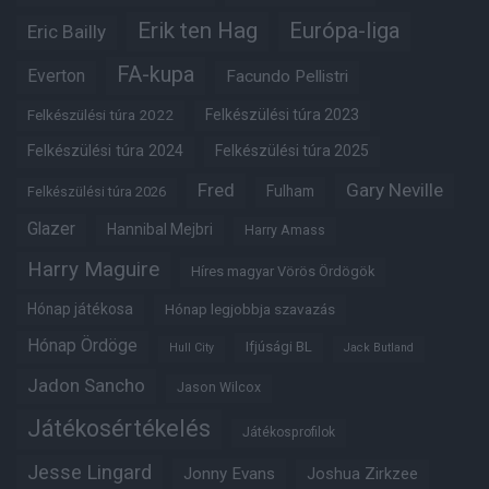
Erik ten Hag
Európa-liga
Eric Bailly
FA-kupa
Everton
Facundo Pellistri
Felkészülési túra 2022
Felkészülési túra 2023
Felkészülési túra 2024
Felkészülési túra 2025
Fred
Gary Neville
Fulham
Felkészülési túra 2026
Glazer
Hannibal Mejbri
Harry Amass
Harry Maguire
Híres magyar Vörös Ördögök
Hónap játékosa
Hónap legjobbja szavazás
Hónap Ördöge
Ifjúsági BL
Hull City
Jack Butland
Jadon Sancho
Jason Wilcox
Játékosértékelés
Játékosprofilok
Jesse Lingard
Jonny Evans
Joshua Zirkzee