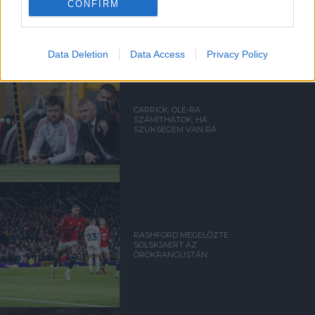
CONFIRM
Data Deletion
Data Access
Privacy Policy
CARRICK: OLE-RA
SZÁMÍTHATOK, HA
SZÜKSÉGEM VAN RÁ
RASHFORD MEGELŐZTE
SOLSKJAERT AZ
ÖRÖKRANGLISTÁN