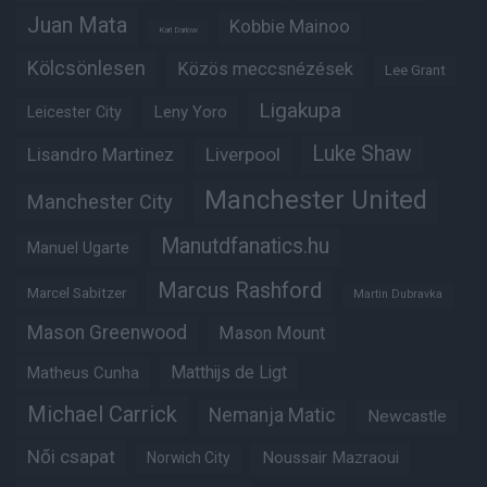
Juan Mata
Kobbie Mainoo
Karl Darlow
Kölcsönlesen
Közös meccsnézések
Lee Grant
Ligakupa
Leny Yoro
Leicester City
Luke Shaw
Lisandro Martinez
Liverpool
Manchester United
Manchester City
Manutdfanatics.hu
Manuel Ugarte
Marcus Rashford
Marcel Sabitzer
Martin Dubravka
Mason Greenwood
Mason Mount
Matheus Cunha
Matthijs de Ligt
Michael Carrick
Nemanja Matic
Newcastle
Női csapat
Noussair Mazraoui
Norwich City