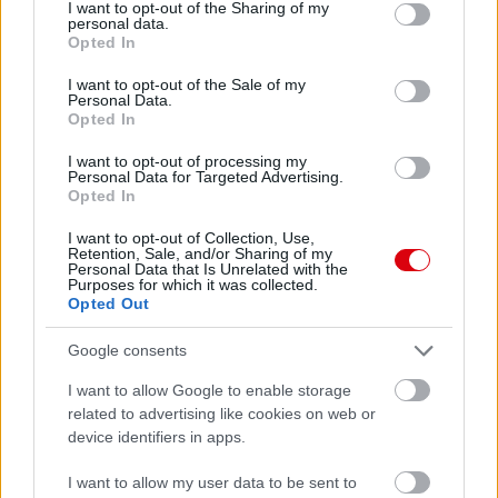
not limited to your visit or usage behaviour. You may click to
I want to opt-out of the Sharing of my
personal data.
Meccs Center
grant or deny consent to Google and its third-party tags to
Opted In
use your data for below specified purposes in below Google
consent section.
I want to opt-out of the Sale of my
Personal Data.
Paris Saint-Germain
vs
Opted In
Manchester United
I want to opt-out of processing my
Personal Data for Targeted Advertising.
Opted In
Felkészülési szezon 4. mérkőzés
Nya Ullevi, Göteborg
I want to opt-out of Collection, Use,
2026-08-08 17:00
Retention, Sale, and/or Sharing of my
Personal Data that Is Unrelated with the
Purposes for which it was collected.
1 nap 22 óra 45 perc 47 másodperc
Opted Out
Google consents
Leeds United
vs
Manchester United
2026-08-12 20:30
I want to allow Google to enable storage
AC Milan
vs
Manchester United
2026-08-15 18:00
related to advertising like cookies on web or
device identifiers in apps.
ELŐZŐ MÉRKŐZÉSEK
I want to allow my user data to be sent to