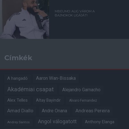
MBEUMO: ALIG VÁROM A
BAJNOKOK LIGÁJÁT!
Címkék
Aaron Wan-Bissaka
A hangadó
Akadémiai csapat
Alejandro Garnacho
Alex Telles
Altay Bayindir
Alvaro Fernandez
Amad Diallo
Andre Onana
Andreas Pereira
Angol válogatott
Anthony Elanga
Andrey Santos