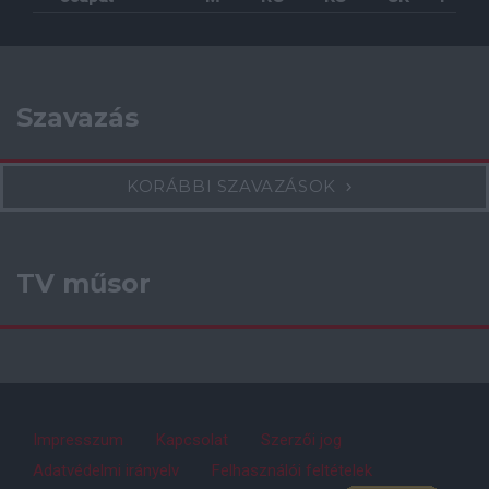
Szavazás
KORÁBBI SZAVAZÁSOK
TV műsor
Impresszum
Kapcsolat
Szerzői jog
Adatvédelmi irányelv
Felhasználói feltételek