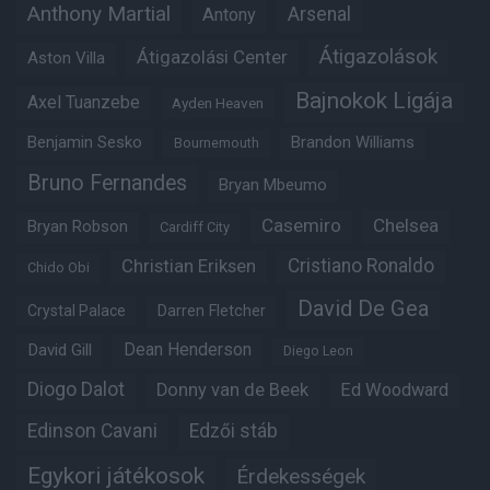
Anthony Martial
Arsenal
Antony
Átigazolások
Átigazolási Center
Aston Villa
Bajnokok Ligája
Axel Tuanzebe
Ayden Heaven
Benjamin Sesko
Brandon Williams
Bournemouth
Bruno Fernandes
Bryan Mbeumo
Casemiro
Chelsea
Bryan Robson
Cardiff City
Christian Eriksen
Cristiano Ronaldo
Chido Obi
David De Gea
Crystal Palace
Darren Fletcher
Dean Henderson
David Gill
Diego Leon
Diogo Dalot
Donny van de Beek
Ed Woodward
Edinson Cavani
Edzői stáb
Egykori játékosok
Érdekességek