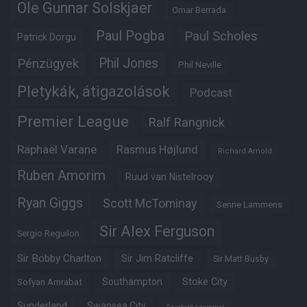
Ole Gunnar Solskjaer
Omar Berrada
Paul Pogba
Paul Scholes
Patrick Dorgu
Phil Jones
Pénzügyek
Phil Neville
Pletykák, átigazolások
Podcast
Premier League
Ralf Rangnick
Raphaël Varane
Rasmus Højlund
Richard Arnold
Ruben Amorim
Ruud van Nistelrooy
Ryan Giggs
Scott McTominay
Senne Lammens
Sir Alex Ferguson
Sergio Reguilon
Sir Bobby Charlton
Sir Jim Ratcliffe
Sir Matt Busby
Southampton
Stoke City
Sofyan Amrabat
Sunderland
Swansea City
Szurkoló szemmel