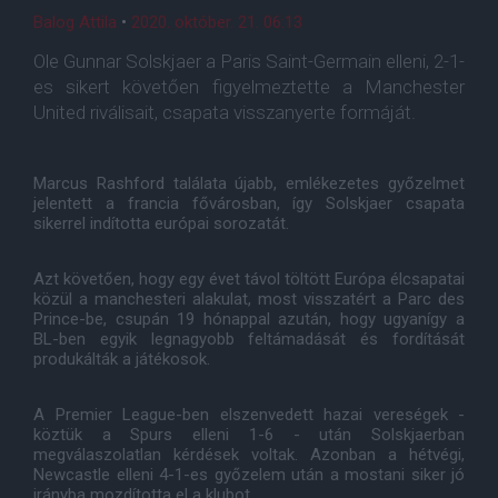
Balog Attila
•
2020. október. 21. 06:13
Ole Gunnar Solskjaer a Paris Saint-Germain elleni, 2-1-
es sikert követően figyelmeztette a Manchester
United riválisait, csapata visszanyerte formáját.
Marcus Rashford találata újabb, emlékezetes győzelmet
jelentett a francia fővárosban, így Solskjaer csapata
sikerrel indította európai sorozatát.
Azt követően, hogy egy évet távol töltött Európa élcsapatai
közül a manchesteri alakulat, most visszatért a Parc des
Prince-be, csupán 19 hónappal azután, hogy ugyanígy a
BL-ben egyik legnagyobb feltámadását és fordítását
produkálták a játékosok.
A Premier League-ben elszenvedett hazai vereségek -
köztük a Spurs elleni 1-6 - után Solskjaerban
megválaszolatlan kérdések voltak. Azonban a hétvégi,
Newcastle elleni 4-1-es győzelem után a mostani siker jó
irányba mozdította el a klubot.