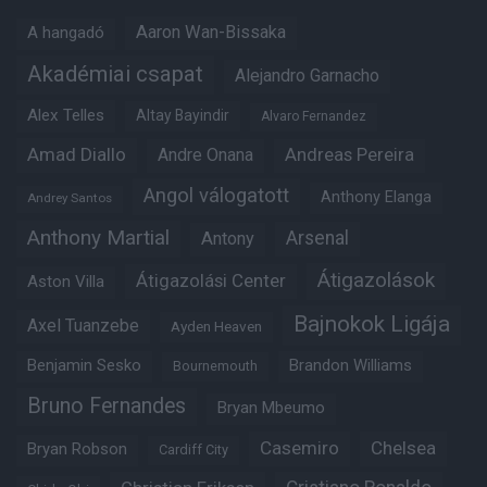
Aaron Wan-Bissaka
A hangadó
Akadémiai csapat
Alejandro Garnacho
Alex Telles
Altay Bayindir
Alvaro Fernandez
Amad Diallo
Andre Onana
Andreas Pereira
Angol válogatott
Anthony Elanga
Andrey Santos
Anthony Martial
Arsenal
Antony
Átigazolások
Átigazolási Center
Aston Villa
Bajnokok Ligája
Axel Tuanzebe
Ayden Heaven
Benjamin Sesko
Brandon Williams
Bournemouth
Bruno Fernandes
Bryan Mbeumo
Casemiro
Chelsea
Bryan Robson
Cardiff City