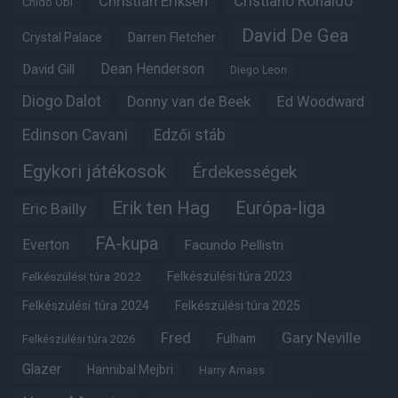
Christian Eriksen
Cristiano Ronaldo
Chido Obi
David De Gea
Crystal Palace
Darren Fletcher
Dean Henderson
David Gill
Diego Leon
Diogo Dalot
Donny van de Beek
Ed Woodward
Edinson Cavani
Edzői stáb
Egykori játékosok
Érdekességek
Erik ten Hag
Európa-liga
Eric Bailly
FA-kupa
Everton
Facundo Pellistri
Felkészülési túra 2022
Felkészülési túra 2023
Felkészülési túra 2024
Felkészülési túra 2025
Fred
Gary Neville
Fulham
Felkészülési túra 2026
Glazer
Hannibal Mejbri
Harry Amass