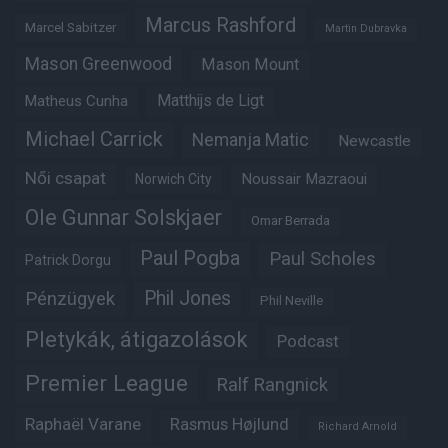
Marcus Rashford
Marcel Sabitzer
Martin Dubravka
Mason Greenwood
Mason Mount
Matheus Cunha
Matthijs de Ligt
Michael Carrick
Nemanja Matic
Newcastle
Női csapat
Noussair Mazraoui
Norwich City
Ole Gunnar Solskjaer
Omar Berrada
Paul Pogba
Paul Scholes
Patrick Dorgu
Phil Jones
Pénzügyek
Phil Neville
Pletykák, átigazolások
Podcast
Premier League
Ralf Rangnick
Raphaël Varane
Rasmus Højlund
Richard Arnold