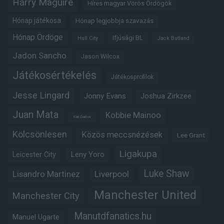
Harry Maguire
Híres magyar Vörös Ördögök
Hónap játékosa
Hónap legjobbja szavazás
Hónap Ördöge
Ifjúsági BL
Hull City
Jack Butland
Jadon Sancho
Jason Wilcox
Játékosértékelés
Játékosprofilok
Jesse Lingard
Jonny Evans
Joshua Zirkzee
Juan Mata
Kobbie Mainoo
Karl Darlow
Kölcsönlesen
Közös meccsnézések
Lee Grant
Ligakupa
Leny Yoro
Leicester City
Luke Shaw
Lisandro Martinez
Liverpool
Manchester United
Manchester City
Manutdfanatics.hu
Manuel Ugarte