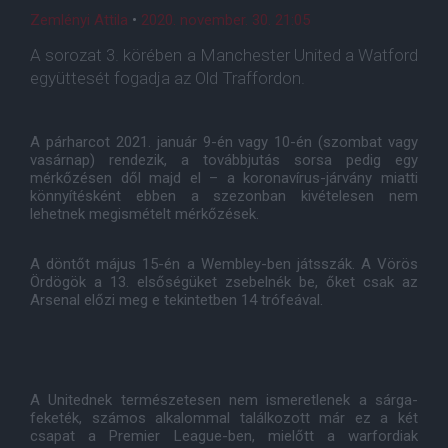
Zemlényi Attila
•
2020. november. 30. 21:05
A sorozat 3. körében a Manchester United a Watford
együttesét fogadja az Old Traffordon.
A párharcot 2021. január 9-én vagy 10-én (szombat vagy
vasárnap) rendezik, a továbbjutás sorsa pedig egy
mérkőzésen dől majd el – a koronavírus-járvány miatti
könnyítésként ebben a szezonban kivételesen nem
lehetnek megismételt mérkőzések.
A döntőt május 15-én a Wembley-ben játsszák. A Vörös
Ördögök a 13. elsőségüket zsebelnék be, őket csak az
Arsenal előzi meg e tekintetben 14 trófeával.
A Unitednek természetesen nem ismeretlenek a sárga-
feketék, számos alkalommal találkozott már ez a két
csapat a Premier League-ben, mielőtt a warfordiak