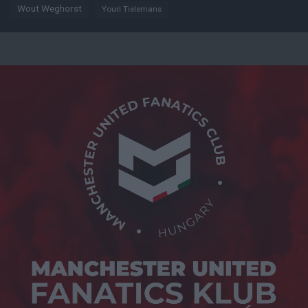
Wout Weghorst
Youri Tielemans