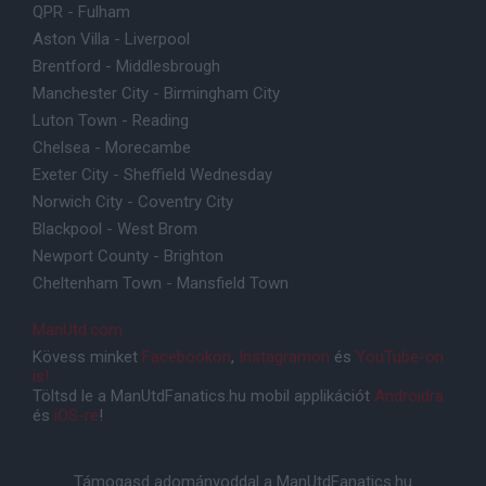
QPR - Fulham
Aston Villa - Liverpool
Brentford - Middlesbrough
Manchester City - Birmingham City
Luton Town - Reading
Chelsea - Morecambe
Exeter City - Sheffield Wednesday
Norwich City - Coventry City
Blackpool - West Brom
Newport County - Brighton
Cheltenham Town - Mansfield Town
ManUtd.com
Kövess minket
Facebookon
,
Instagramon
és
YouTube-on
is!
Töltsd le a ManUtdFanatics.hu mobil applikációt
Androidra
és
iOS-re
!
Támogasd adományoddal a ManUtdFanatics.hu