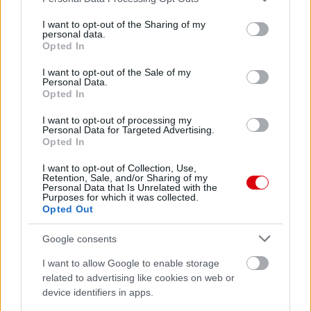
services and may gather and store information including but
not limited to your visit or usage behaviour. You may click to
I want to opt-out of the Sharing of my
personal data.
grant or deny consent to Google and its third-party tags to
Opted In
use your data for below specified purposes in below Google
consent section.
I want to opt-out of the Sale of my
Personal Data.
Opted In
Meccs Center
I want to opt-out of processing my
Personal Data for Targeted Advertising.
Opted In
I want to opt-out of Collection, Use,
Paris Saint-Germain
vs
Retention, Sale, and/or Sharing of my
Personal Data that Is Unrelated with the
Manchester United
Purposes for which it was collected.
Opted Out
Felkészülési szezon 4. mérkőzés
Nya Ullevi, Göteborg
Google consents
2026-08-08 17:00
I want to allow Google to enable storage
related to advertising like cookies on web or
2 nap 1 óra 44 perc 8 másodperc
device identifiers in apps.