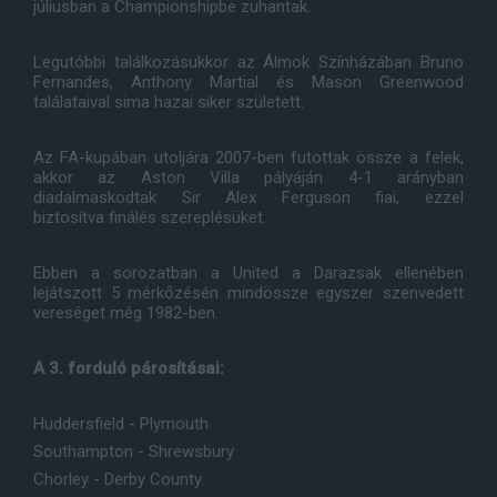
júliusban a Championshipbe zuhantak.
Legutóbbi találkozásukkor az Álmok Színházában Bruno
Fernandes, Anthony Martial és Mason Greenwood
találataival sima hazai siker született.
Az FA-kupában utoljára 2007-ben futottak össze a felek,
akkor az Aston Villa pályáján 4-1 arányban
diadalmaskodtak Sir Alex Ferguson fiai, ezzel
biztosítva finálés szereplésüket.
Ebben a sorozatban a United a Darazsak ellenében
lejátszott 5 mérkőzésén mindössze egyszer szenvedett
vereséget még 1982-ben.
A 3. forduló párosításai:
Huddersfield - Plymouth
Southampton - Shrewsbury
Chorley - Derby County