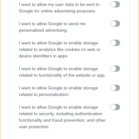
I want to allow my user data to be sent to
Leeds United
vs
Manchester United
2026-08-12 20:30
Google for online advertising purposes.
AC Milan
vs
Manchester United
2026-08-15 18:00
I want to allow Google to send me
personalized advertising.
ELŐZŐ MÉRKŐZÉSEK
I want to allow Google to enable storage
related to analytics like cookies on web or
Támogatás
device identifiers in apps.
I want to allow Google to enable storage
Támogasd adományoddal
related to functionality of the website or app.
a ManUtdFanatics.hu működését!
I want to allow Google to enable storage
related to personalization.
I want to allow Google to enable storage
related to security, including authentication
functionality and fraud prevention, and other
Kapcsolódó hírek
user protection.