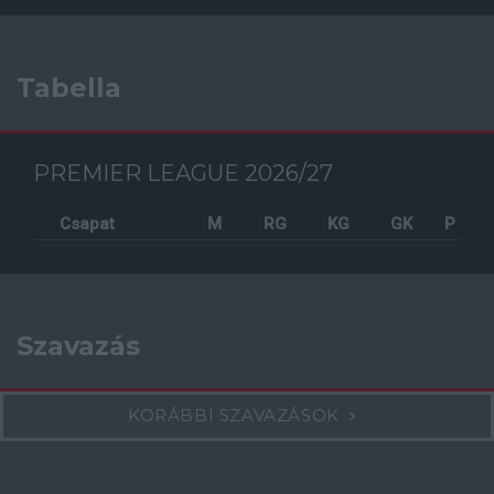
Tabella
PREMIER LEAGUE 2026/27
Csapat
M
RG
KG
GK
P
Szavazás
KORÁBBI SZAVAZÁSOK