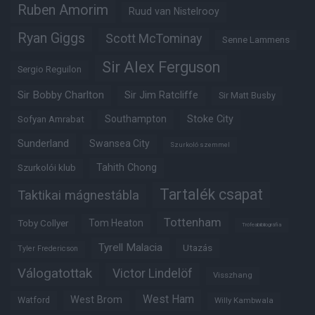
Ruben Amorim
Ruud van Nistelrooy
Ryan Giggs
Scott McTominay
Senne Lammens
Sir Alex Ferguson
Sergio Reguilon
Sir Bobby Charlton
Sir Jim Ratcliffe
Sir Matt Busby
Southampton
Stoke City
Sofyan Amrabat
Sunderland
Swansea City
Szurkoló szemmel
Tahith Chong
Szurkolói klub
Tartalék csapat
Taktikai mágnestábla
Tottenham
Tom Heaton
Toby Collyer
Trófeabibliográfia
Tyrell Malacia
Utazás
Tyler Fredericson
Válogatottak
Victor Lindelöf
Visszhang
West Ham
West Brom
Watford
Willy Kambwala