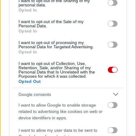
not limited to your visit or usage behaviour. You may click to
I want to opt-out of the Sharing of my
personal data.
grant or deny consent to Google and its third-party tags to
Opted In
use your data for below specified purposes in below Google
Paris Saint-Germain
vs
consent section.
I want to opt-out of the Sale of my
Personal Data.
Manchester United
Opted In
Felkészülési szezon 4. mérkőzés
I want to opt-out of processing my
Personal Data for Targeted Advertising.
Nya Ullevi, Göteborg
Opted In
2026-08-08 17:00
I want to opt-out of Collection, Use,
0 nap 21 óra 23 perc 53 másodperc
Retention, Sale, and/or Sharing of my
Personal Data that Is Unrelated with the
Purposes for which it was collected.
Opted Out
Leeds United
vs
Manchester United
2026-08-12 20:30
Google consents
AC Milan
vs
Manchester United
2026-08-15 18:00
I want to allow Google to enable storage
ELŐZŐ MÉRKŐZÉSEK
related to advertising like cookies on web or
device identifiers in apps.
Támogatás
I want to allow my user data to be sent to