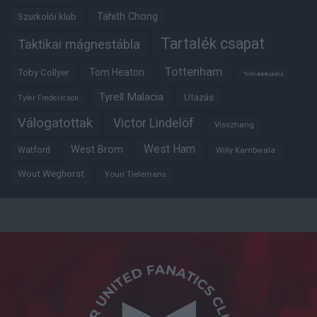
Tahith Chong
Szurkolói klub
Tartalék csapat
Taktikai mágnestábla
Tottenham
Tom Heaton
Toby Collyer
Trófeabibliográfia
Tyrell Malacia
Utazás
Tyler Fredericson
Válogatottak
Victor Lindelöf
Visszhang
West Ham
West Brom
Watford
Willy Kambwala
Wout Weghorst
Youri Tielemans