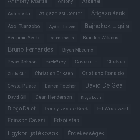
Anthony Martial
Arsenal
Antony
Átigazolások
Átigazolási Center
Aston Villa
Bajnokok Ligája
Axel Tuanzebe
Ayden Heaven
Benjamin Sesko
Brandon Williams
Bournemouth
Bruno Fernandes
Bryan Mbeumo
Casemiro
Chelsea
Bryan Robson
Cardiff City
Christian Eriksen
Cristiano Ronaldo
Chido Obi
David De Gea
Crystal Palace
Darren Fletcher
Dean Henderson
David Gill
Diego Leon
Diogo Dalot
Donny van de Beek
Ed Woodward
Edinson Cavani
Edzői stáb
Egykori játékosok
Érdekességek