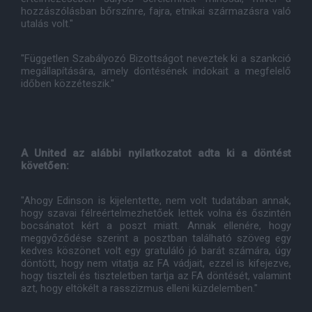
hozzászólásban bőrszínre, fajra, etnikai származásra való
utalás volt."
"Független Szabályozó Bizottságot neveztek ki a szankció
megállapítására, amely döntésének indokait a megfelelő
időben közzéteszik."
A United az alábbi nyilatkozatot adta ki a döntést
követően:
"Ahogy Edinson is kijelentette, nem volt tudatában annak,
hogy szavai félreértelmezhetőek lettek volna és őszintén
bocsánatot kért a poszt miatt. Annak ellenére, hogy
meggyőződése szerint a posztban található szöveg egy
kedves köszönet volt egy gratuláló jó barát számára, úgy
döntött, hogy nem vitatja az FA vádjait, ezzel is kifejezve,
hogy tiszteli és tiszteletben tartja az FA döntését, valamint
azt, hogy eltökélt a rasszizmus elleni küzdelemben."