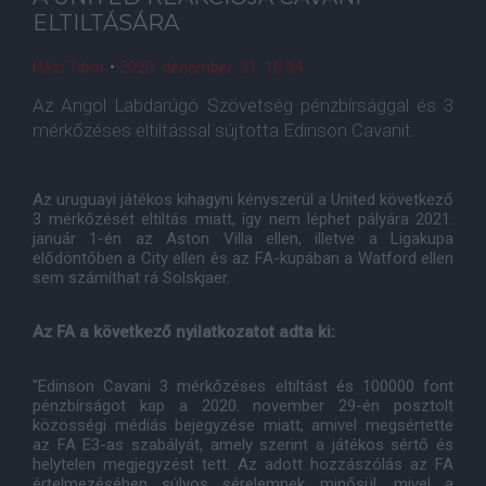
ELTILTÁSÁRA
Házi Tibor
•
2020. december. 31. 16:34
Az Angol Labdarúgó Szövetség pénzbírsággal és 3
mérkőzéses eltiltással sújtotta Edinson Cavanit.
Az uruguayi játékos kihagyni kényszerül a United következő
3 mérkőzését eltiltás miatt, így nem léphet pályára 2021.
január 1-én az Aston Villa ellen, illetve a Ligakupa
elődöntőben a City ellen és az FA-kupában a Watford ellen
sem számíthat rá Solskjaer.
Az FA a következő nyilatkozatot adta ki:
"Edinson Cavani 3 mérkőzéses eltiltást és 100000 font
pénzbírságot kap a 2020. november 29-én posztolt
közösségi médiás bejegyzése miatt, amivel megsértette
az FA E3-as szabályát, amely szerint a játékos sértő és
helytelen megjegyzést tett. Az adott hozzászólás az FA
értelmezésében súlyos sérelemnek minősül, mivel a