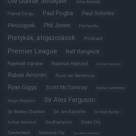
Ole Gunnar Solskjaer
Omar Berrada
Paul Pogba
Paul Scholes
Patrick Dorgu
Phil Jones
Pénzügyek
Phil Neville
Pletykák, átigazolások
Podcast
Premier League
Ralf Rangnick
Raphaël Varane
Rasmus Højlund
Richard Arnold
Ruben Amorim
Ruud van Nistelrooy
Ryan Giggs
Scott McTominay
Senne Lammens
Sir Alex Ferguson
Sergio Reguilon
Sir Bobby Charlton
Sir Jim Ratcliffe
Sir Matt Busby
Southampton
Stoke City
Sofyan Amrabat
Sunderland
Swansea City
Szurkoló szemmel