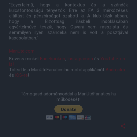
"Egyértelmű, hogy a kontextus és a szándék
kulcsfontosságú tényezők. Erre az FA 3 mérkőzéses
eltiltást és pénzbírságot szabott ki. A klub bízik abban,
hogy a Bizottság írásbeli indoklásában
egyértelművé teszik, hogy Cavani nem rasszista és
semmilyen ilyen szándéka nem is volt a posztjával
kapcsolatban."
ManUtd.com
Kövess minket
Facebookon
,
Instagramon
és
YouTube-on
is!
Töltsd le a ManUtdFanatics.hu mobil applikációt
Androidra
és
iOS-re
!
Támogasd adományoddal a ManUtdFanatics.hu
működését!