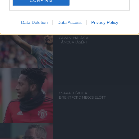
CONFIRM
Data Deletion
Data Access
Privacy Policy
CAVANI HÁLÁS A
TÁMOGATÁSÉRT
CSAPATHÍREK A
BRENTFORD MECCS ELŐTT