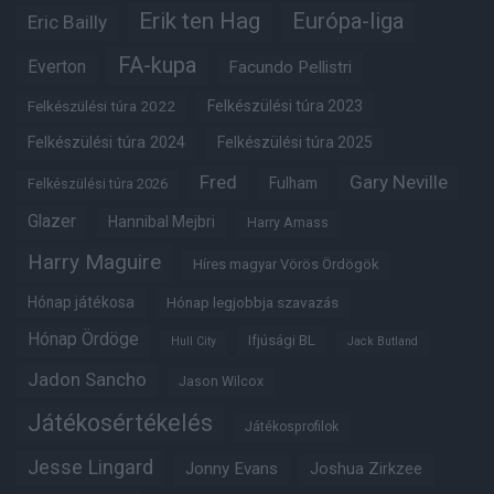
Erik ten Hag
Európa-liga
Eric Bailly
FA-kupa
Everton
Facundo Pellistri
Felkészülési túra 2022
Felkészülési túra 2023
Felkészülési túra 2024
Felkészülési túra 2025
Fred
Gary Neville
Fulham
Felkészülési túra 2026
Glazer
Hannibal Mejbri
Harry Amass
Harry Maguire
Híres magyar Vörös Ördögök
Hónap játékosa
Hónap legjobbja szavazás
Hónap Ördöge
Ifjúsági BL
Hull City
Jack Butland
Jadon Sancho
Jason Wilcox
Játékosértékelés
Játékosprofilok
Jesse Lingard
Jonny Evans
Joshua Zirkzee