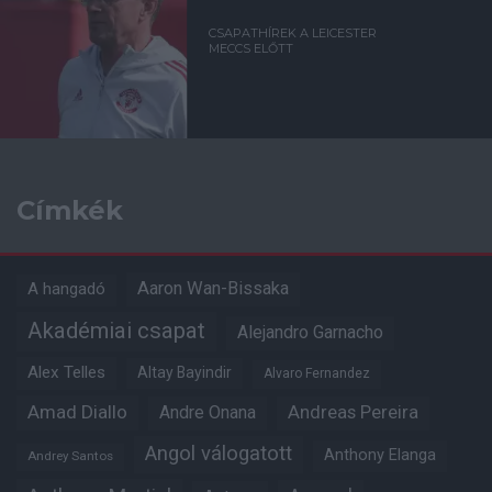
CSAPATHÍREK A LEICESTER
MECCS ELŐTT
Címkék
Aaron Wan-Bissaka
A hangadó
Akadémiai csapat
Alejandro Garnacho
Alex Telles
Altay Bayindir
Alvaro Fernandez
Amad Diallo
Andre Onana
Andreas Pereira
Angol válogatott
Anthony Elanga
Andrey Santos