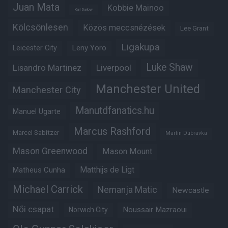
Juan Mata
Kobbie Mainoo
Karl Darlow
Kölcsönlesen
Közös meccsnézések
Lee Grant
Ligakupa
Leny Yoro
Leicester City
Luke Shaw
Lisandro Martinez
Liverpool
Manchester United
Manchester City
Manutdfanatics.hu
Manuel Ugarte
Marcus Rashford
Marcel Sabitzer
Martin Dubravka
Mason Greenwood
Mason Mount
Matheus Cunha
Matthijs de Ligt
Michael Carrick
Nemanja Matic
Newcastle
Női csapat
Noussair Mazraoui
Norwich City