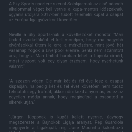
A Sky Sports riportere szerint Solskjaernak az első adandó
alkalommal véget kell vetnie a kupa-mentes időszaknak,
ugyanis utoljára 2017-ben tudott felemelni kupát a csapat
az Európa-liga győzelmet követően.
Neville a Sky Sports-nak a következőket mondta: "Man
United szurkolóként el kell mondjam, hogy ma nagyobb
elvárásokkal ültem le erre a mérkőzésre, mint jövő hét
vasárnap fogok a Liverpool ellenire. Senki nem számított
arra, hogy a Man United harcban lehet a bajnoki címért,
most viszont volt egy olyan érzésem, hogy nyerhetünk
valamit."
"A szezon végén Ole már két és fél éve lesz a csapat
kispadján, ha pedig két és fél évet követően nem tudsz
felmutatni egy trófeát, akkor nőni kezd a nyomás, és ez az
egyetlen módja annak, hogy megindítsd a csapatod a
sikerek útján."
"Jürgen Kloppnak is kupát kellett nyernie, úgyhogy
megszerezte a Bajnokok Ligája aranyat. Pep Guardiola
megnyerte a Ligakupát, míg Jose Mourinho különböző