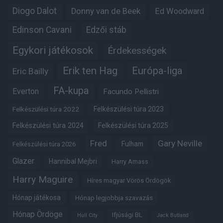
Diogo Dalot
Donny van de Beek
Ed Woodward
Edinson Cavani
Edzői stáb
Egykori játékosok
Érdekességek
Erik ten Hag
Európa-liga
Eric Bailly
FA-kupa
Everton
Facundo Pellistri
Felkészülési túra 2022
Felkészülési túra 2023
Felkészülési túra 2024
Felkészülési túra 2025
Fred
Gary Neville
Fulham
Felkészülési túra 2026
Glazer
Hannibal Mejbri
Harry Amass
Harry Maguire
Híres magyar Vörös Ördögök
Hónap játékosa
Hónap legjobbja szavazás
Hónap Ördöge
Ifjúsági BL
Hull City
Jack Butland