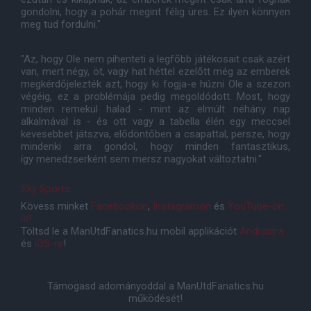
gondolni, hogy a pohár megint félig üres. Ez ilyen könnyen
meg tud fordulni."
"Az, hogy Ole nem pihenteti a legfőbb játékosait csak azért
van, mert négy, öt, vagy hat héttel ezelőtt még az emberek
megkérdőjelezték azt, hogy ki fogja-e húzni Ole a szezon
végéig, ez a problémája pedig megoldódott. Most, hogy
minden remekül halad - mint az elmúlt néhány nap
alkalmával is - és ott vagy a tabella élén egy meccsel
kevesebbet játszva, elődöntőben a csapattal, persze, hogy
mindenki arra gondol, hogy minden fantasztikus,
így menedzserként sem mersz nagyokat változtatni."
Sky Sports
Kövess minket
Facebookon
,
Instagramon
és
YouTube-on
is!
Töltsd le a ManUtdFanatics.hu mobil applikációt
Androidra
és
iOS-re
!
Támogasd adományoddal a ManUtdFanatics.hu
működését!