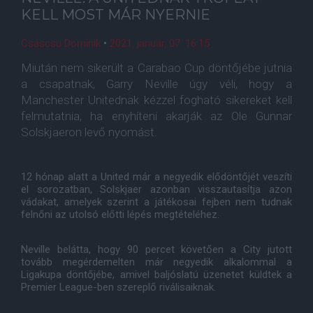
KELL MOST MÁR NYERNIE
Csáscsu Dominik
•
2021. január. 07. 16:15
Miután nem sikerült a Carabao Cup döntőjébe jutnia
a csapatnak, Garry Neville úgy véli, hogy a
Manchester Unitednak kézzel fogható sikereket kell
felmutatnia, ha enyhíteni akarják az Ole Gunnar
Solskjaeron levő nyomást.
12 hónap alatt a United már a negyedik elődöntőjét veszíti
el sorozatban, Solskjaer azonban visszautasítja azon
vádakat, amelyek szerint a játékosai fejben nem tudnak
felnőni az utolsó előtti lépés megtételéhez.
Neville belátta, hogy 90 percet követően a City jutott
tovább megérdemelten már negyedik alkalommal a
Ligakupa döntőjébe, amivel baljóslatú üzenetet küldtek a
Premier League-ben szereplő riválisaiknak.