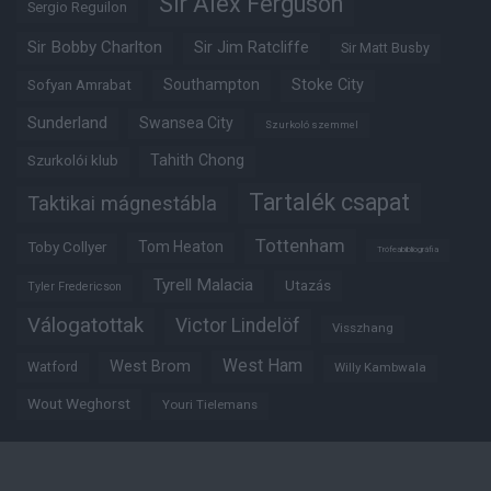
Sir Alex Ferguson
Sergio Reguilon
Sir Bobby Charlton
Sir Jim Ratcliffe
Sir Matt Busby
Southampton
Stoke City
Sofyan Amrabat
Sunderland
Swansea City
Szurkoló szemmel
Tahith Chong
Szurkolói klub
Tartalék csapat
Taktikai mágnestábla
Tottenham
Tom Heaton
Toby Collyer
Trófeabibliográfia
Tyrell Malacia
Utazás
Tyler Fredericson
Válogatottak
Victor Lindelöf
Visszhang
West Ham
West Brom
Watford
Willy Kambwala
Wout Weghorst
Youri Tielemans