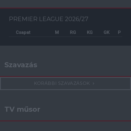
PREMIER LEAGUE 2026/27
Csapat
M
RG
KG
GK
P
Szavazás
KORÁBBI SZAVAZÁSOK
TV műsor