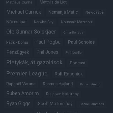
Matheus Cunha
Matthijs de Ligt
Michael Carrick
Nemanja Matic
Newcastle
Női csapat
Noussair Mazraoui
Norwich City
Ole Gunnar Solskjaer
Omar Berrada
Paul Pogba
Paul Scholes
Patrick Dorgu
Phil Jones
Pénzügyek
Phil Neville
Pletykák, átigazolások
Podcast
Premier League
Ralf Rangnick
Raphaël Varane
Rasmus Højlund
Richard Arnold
Ruben Amorim
Ruud van Nistelrooy
Ryan Giggs
Scott McTominay
Senne Lammens