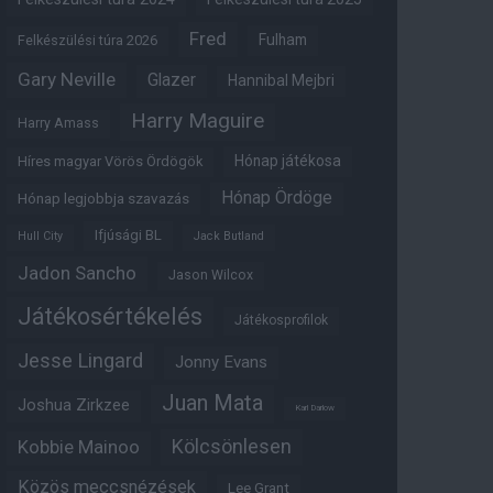
Fred
Fulham
Felkészülési túra 2026
Gary Neville
Glazer
Hannibal Mejbri
Harry Maguire
Harry Amass
Hónap játékosa
Híres magyar Vörös Ördögök
Hónap Ördöge
Hónap legjobbja szavazás
Ifjúsági BL
Hull City
Jack Butland
Jadon Sancho
Jason Wilcox
Játékosértékelés
Játékosprofilok
Jesse Lingard
Jonny Evans
Juan Mata
Joshua Zirkzee
Karl Darlow
Kölcsönlesen
Kobbie Mainoo
Közös meccsnézések
Lee Grant