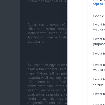
United idén bajnok lesz. Ahogy lent láthatjuk a kl
Opted 
Google 
I want t
Azt hiszem a következő adat ennél kegyetlenebbü
előtti adat. Azóta mondjuk a szám növekedni n
web or d
Manchester United a Sheffield United ellen. 
Traffordon idén a United. Elég megnézni, ho
I want t
produkálni.
purpose
I want 
I want t
Az utolsó, és egyben ez a kedvencem, ezért is h
csak a Manchester Uniteddel foglalkozok belőle.
web or d
hány %-ban állt a játékperceket tekintve ves
csapatunknál ez úgy néz ki, hogy a lejátszo
I want t
döntetlenre és a mérkőzések 27%-ban áll nyeré
or app.
győzelemre állási rátája. Mondjuk az elmarasztalt
viszont már beelőzött. A Spurs és a City pedig alig
I want t
csak akkor számolja a vezetést, döntetlent vagy 
fordulhat az elő, hogy pl. a United ég 0-1-re, d
megsérült. Ez csak arra vonatkozik ismétlem még e
I want t