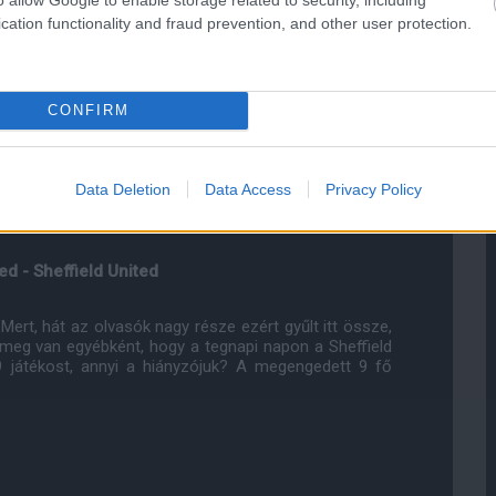
cation functionality and fraud prevention, and other user protection.
most, hogy ne csak arról írjunk, hogy mi ment félre a
CONFIRM
os, hogy ami számít az itt látható, a Premier League
purs - Liverpool mérkőzés előtt íródik, így az még majd
Data Deletion
Data Access
Privacy Policy
d - Sheffield United
Mert, hát az olvasók nagy része ezért gyűlt itt össze,
meg van egyébként, hogy a tegnapi napon a Sheffield
9 játékost, annyi a hiányzójuk? A megengedett 9 fő