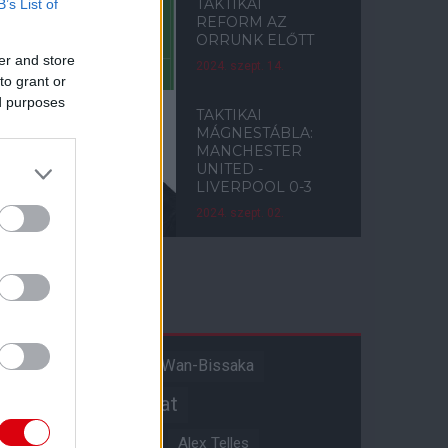
TAKTIKAI
B’s List of
REFORM AZ
ORRUNK ELŐTT
er and store
2024. szept. 14.
to grant or
ed purposes
TAKTIKAI
MÁGNESTÁBLA:
MANCHESTER
UNITED -
LIVERPOOL 0-3
2024. szept. 02.
Címkék
Aaron Wan-Bissaka
A hangadó
Akadémiai csapat
Alejandro Garnacho
Alex Telles