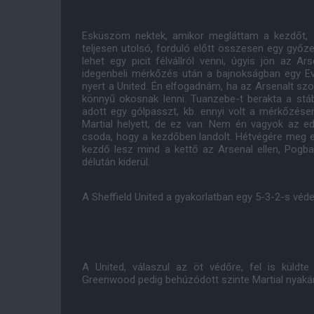
Esküszöm nektek, amikor megláttam a kezdőt, an
teljesen utolsó, forduló előtt összesen egy győzel
lehet egy picit félvállról venni, úgyis jön az Ar
idegenbeli mérkőzés után a bajnokságban egy Eve
nyert a United. Én elfogadnám, ha az Arsenalt szo
könnyű okosnak lenni. Tuanzebe-t berakta a stáb,
adott egy gólpasszt, kb. ennyi volt a mérkőzése
Martial helyett, de ez van. Nem én vagyok az 
csoda, hogy a kezdőben landolt. Hétvégére meg el
kezdő lesz mind a kettő az Arsenal ellen, Pog
délután kiderül.
A Sheffield United a gyakorlatban egy 5-3-2-s védek
A United, válaszul az öt védőre, fel is küldt
Greenwood pedig behúzódott szinte Martial nyaká