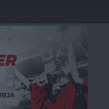
ldal
Regisztráció
Elfelejtett jelszó