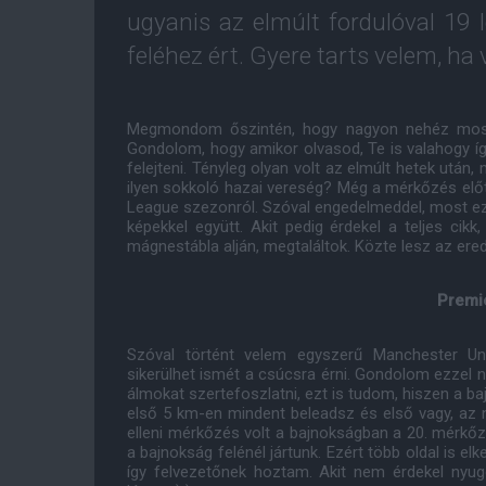
ugyanis az elmúlt fordulóval 19 
feléhez ért. Gyere tarts velem, ha
Megmondom őszintén, hogy nagyon nehéz most n
Gondolom, hogy amikor olvasod, Te is valahogy így
felejteni. Tényleg olyan volt az elmúlt hetek után
ilyen sokkoló hazai vereség? Még a mérkőzés előt
League szezonról. Szóval engedelmeddel, most ez
képekkel együtt. Akit pedig érdekel a teljes cik
mágnestábla alján, megtaláltok. Közte lesz az erede
Premi
Szóval történt velem egyszerű Manchester Unit
sikerülhet ismét a csúcsra érni. Gondolom ezzel
álmokat szertefoszlatni, ezt is tudom, hiszen a ba
első 5 km-en mindent beleadsz és első vagy, az ne
elleni mérkőzés volt a bajnokságban a 20. mérkőzé
a bajnokság felénél jártunk. Ezért több oldal is elk
így felvezetőnek hoztam. Akit nem érdekel nyug