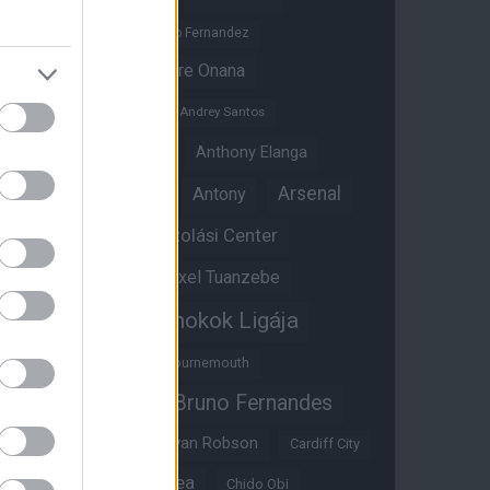
Altay Bayindir
Alvaro Fernandez
Amad Diallo
Andre Onana
Andreas Pereira
Andrey Santos
Angol válogatott
Anthony Elanga
Anthony Martial
Arsenal
Antony
Átigazolási Center
Aston Villa
Átigazolások
Axel Tuanzebe
Bajnokok Ligája
Ayden Heaven
Benjamin Sesko
Bournemouth
Bruno Fernandes
Brandon Williams
Bryan Mbeumo
Bryan Robson
Cardiff City
Casemiro
Chelsea
Chido Obi