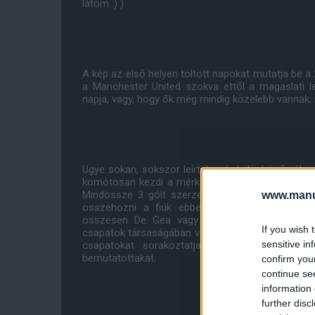
látom :) )
A kép az első helyen töltött napokat mutatja be a 
a Manchester United szokva ettől a magaslati 
napja, vagy, hogy ők még mindig közelebb vannak, m
Ugye sokan, sokszor leírták már különböző vélem
komótosan kezdi a mérkőzéseket a Manchester Uni
Mindössze 3 gólt szerzett az Ole csapat az el
www.manut
összehozni a fiúk ebben az időszakban, mikö
összesen De Gea vagy Henderson kapujára. Lá
If you wish 
csapatok társaságában van szeretett csapatunk. D
sensitive in
csapatokat sorakoztatja fel. A következő k
bemutatottakat.
confirm you
continue se
information 
further disc