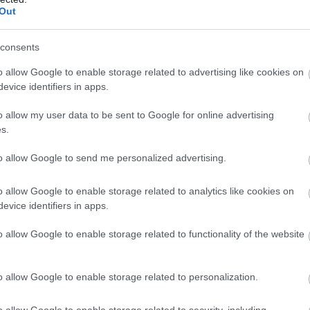
ubnál ez hagyomány.
Out
consents
o allow Google to enable storage related to advertising like cookies on
l aktuálisabb nem is lehetne, pedig ez még a forduló
em növekedett, mert egyetlen percig sem vezetett a
evice identifiers in apps.
A lényege, hogy csupán 171 percig vezetett az Old
gy mely csapatok tudtak még ennél is kevesebbet
o allow my user data to be sent to Google for online advertising
s.
to allow Google to send me personalized advertising.
o allow Google to enable storage related to analytics like cookies on
agytam a végére! Ez egy komplexebb ábra, de én most
 Mindegyik csapatról megmutatja, hogy melyik csapat
evice identifiers in apps.
ztésre, döntetlenre vagy győzelemre. A szeretett
tt mérkőzéseken 21%-ban állt vesztésre, 52%-ban
o allow Google to enable storage related to functionality of the website
sre. Ez pontosan annyi, mint pl. a Crystal Palace
 Lampard se tudott jobbat felmutatni féltávnál, Arteta
 állt vesztésre, ez is kiolvasható. Ez az adat ráadásul
o allow Google to enable storage related to personalization.
vereségre állást, ha a labda játékban van. Szóval nem
e közben 10 percig áll a játék, mert valaki súlyosan
gyszer, ha a labda játékban van.
o allow Google to enable storage related to security, including