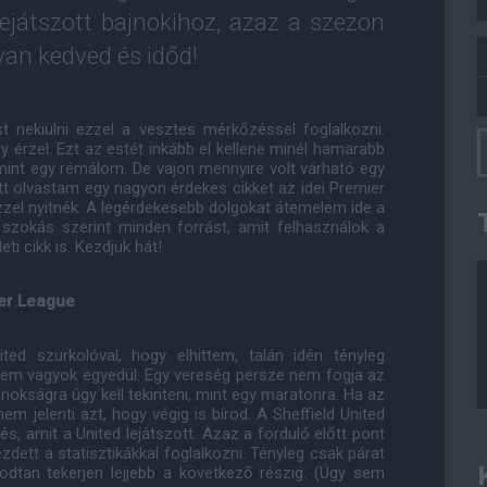
lejátszott bajnokihoz, azaz a szezon
 van kedved és időd!
ekiülni ezzel a vesztes mérkőzéssel foglalkozni.
 érzel. Ezt az estét inkább el kellene minél hamarabb
, mint egy rémálom. De vajon mennyire volt várható egy
t olvastam egy nagyon érdekes cikket az idei Premier
zel nyitnék. A legérdekesebb dolgokat átemelem ide a
k, szokás szerint minden forrást, amit felhasználok a
ti cikk is. Kezdjük hát!
er League
ed szurkolóval, hogy elhittem, talán idén tényleg
 nem vagyok egyedül. Egy vereség persze nem fogja az
jnokságra úgy kell tekinteni, mint egy maratonra. Ha az
m jelenti azt, hogy végig is bírod. A Sheffield United
s, amit a United lejátszott. Azaz a forduló előtt pont
ezdett a statisztikákkal foglalkozni. Tényleg csak párat
odtan tekerjen lejjebb a következő részig. (Úgy sem