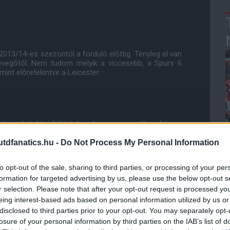
2013/14-es szezontól a forduló előttig. Tényleg el van
levegőtől. Nem tudom melyik a viccesebb, a Spurs 6
int előretekintve a Leicester.
énynyilvánítási felületeken, hogy nagyon álmoskásan,
ted. Erre láthatjuk az alátámasztást a fenti képen.
ső negyedórában. Összesen 24 kapura lövést tudtak
dfanatics.hu -
Do Not Process My Personal Information
zben tízzel többet, azaz 34 lövést engedélyeztek
thatjuk, főleg a Shots Against oszlopban, milyen
to opt-out of the sale, sharing to third parties, or processing of your per
e talán a Shots sem annyira a Bajnokok Ligája szintű
formation for targeted advertising by us, please use the below opt-out s
épen egy másik forrásból megerősítem a feljebb
r selection. Please note that after your opt-out request is processed y
eing interest-based ads based on personal information utilized by us or
disclosed to third parties prior to your opt-out. You may separately opt-
losure of your personal information by third parties on the IAB’s list of