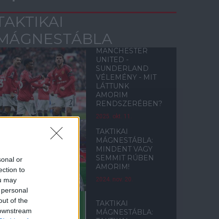
TAKTIKAI
MÁGNESTÁBLA
MANCHESTER
UNITED -
SUNDERLAND
VÉLEMÉNY - MIT
LÁTTUNK
AMORIM
RENDSZERÉBEN?
2025. okt. 11.
TAKTIKAI
MÁGNESTÁBLA:
MINDENT VAGY
SEMMIT RÚBEN
sonal or
AMORIM!
ection to
ou may
2024. nov. 20.
 personal
out of the
TAKTIKAI
 downstream
MÁGNESTÁBLA: