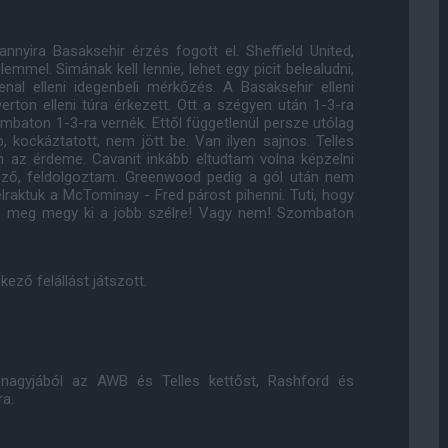
nyira Basaksehir érzés fogott el. Sheffield United,
emmel. Simának kell lennie, lehet egy picit belealudni,
senal elleni idegenbeli mérkőzés. A Basaksehir elleni
rton elleni túra érkezett. Ott a szégyen után 1-3-ra
mbaton 1-3-ra vernék. Ettől függetlenül persze utólag
 kockáztatott, nem jött be. Van ilyen sajnos. Telles
n az érdeme. Cavanit inkább eltudtam volna képzelni
edző, feldolgoztam. Greenwood pedig a gól után nem
raktuk a McTominay - Fred párost pihenni. Tuti, hogy
ba meg megy ki a jobb szélre! Vagy nem! Szombaton
ező felállást játszott.
e nagyjából az AWB és Telles kettőst, Rashford és
ra.