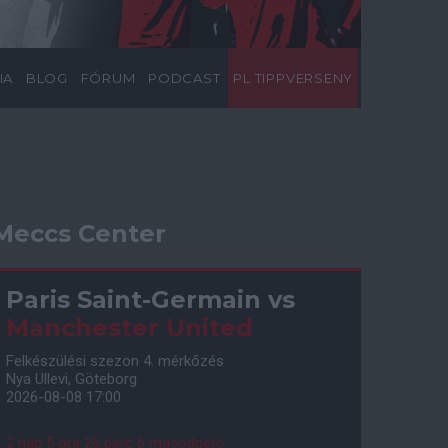
IA
BLOG
FÓRUM
PODCAST
PL TIPPVERSENY
Meccs Center
Paris Saint-Germain
vs
Manchester United
Felkészülési szezon 4. mérkőzés
Nya Ullevi, Göteborg
2026-08-08 17:00
2 nap 5 óra 26 perc 5 másodperc