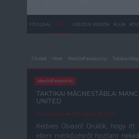
FŐOLDAL
HÍREK
SZEZON 2025/26
KLUB
KÖZ
Főoldal
Hírek
ManUtdFanatics.hu
Taktikai Mág
ManUtdFanatics.hu
TAKTIKAI MÁGNESTÁBLA: MANC
UNITED
Szép Szabolcs
•
2021. január. 28. 20:30
Kedves Olvasó! Örülök, hogy itt
elleni mérkőzésről hoztam neke