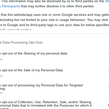
. This information may also be disclosed by us to third parties on the
IA
juk, hogy a mérkőzés végén borzasztóan erős a United.
Participants
that may further disclose it to other third parties.
Vajon lehet-e összefüggés, hogy Ole imád a 75. perc
élne, akkor előbb is billenne ki a mérkőzés képe? Jó
 that this website/app uses one or more Google services and may gath
 játszik a United 2 gólos vagy nagyobb előnyben vagy
including but not limited to your visit or usage behaviour. You may click 
ezen statisztikáit is, ha már mindig Pepet emlegetem.
 to Google and its third-party tags to use your data for below specifi
 hangos szomszéd, mi egyéb más.
ogle consent section.
l Data Processing Opt Outs
t. Láthatjuk, hogy ők a 16-30 perc közötti időszakot
o opt-out of the Sharing of my personal data.
első negyedórában három gólt rúgott és már hatot
In
. De az is látható, és ez energiatakarékosságban döntő
s előnyben játszhattak. A Unitednál ez 139 perc. Ha a
b mint két mérkőzés a 238 perc. Azaz ennyi ideje volt
o opt-out of the Sale of my Personal Data.
n ám, de a United erénye, hogy hátrányból is bármikor
In
to opt-out of processing my Personal Data for Targeted
ing.
In
tot hátrányból melyik csapatok gyűjtötték a Premier
o opt-out of Collection, Use, Retention, Sale, and/or Sharing
ersonal Data that Is Unrelated with the Purposes for which it
tuális évi bajnokok, feltételezve, hogy a Manchester
lected.