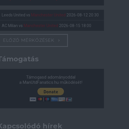
Leeds United
vs
Manchester United
2026-08-12 20:30
AC Milan
vs
Manchester United
2026-08-15 18:00
ELŐZŐ MÉRKŐZÉSEK
Támogatás
Támogasd adományoddal
a ManUtdFanatics.hu működését!
Kapcsolódó hírek