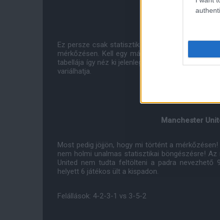
authenti
Ez persze csak statisztika. Tényleg azért hoztam 
mérkőzésen. Kell egy másik aspektus is. Egy bizt
tabellája így néz ki jelenleg. A cikk pedig még a S
variálhatja.
Manchester Unite
Most pedig jöjjön, hogy mi történt a mérkőzésen! 
nem holmi unalmas statisztikai böngészésre! Az 
United nem tudta feltölteni a padra nevezhető 
helyett 6 játékos ült a kispadon.
Felállások: 4-2-3-1 vs 3-5-2