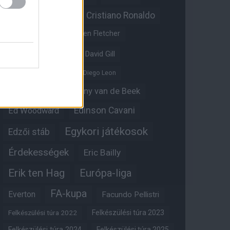
Christian Eriksen
Cristiano Ronaldo
Crystal Palace
Darren Fletcher
David De Gea
David Gill
Dean Henderson
Diego Leon
Diogo Dalot
Donny van de Beek
Edinson Cavani
Ed Woodward
Egykori játékosok
Edzői stáb
Érdekességek
Eric Bailly
Erik ten Hag
Európa-liga
FA-kupa
Everton
Facundo Pellistri
Felkészülési túra 2022
Felkészülési túra 2023
Felkészülési túra 2024
Felkészülési túra 2025