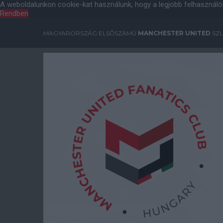
A weboldalunkon cookie-kat használunk, hogy a legjobb felhasználó
Rendben
MAGYARORSZÁG ELSŐSZÁMÚ
MANCHESTER UNITED
SZU