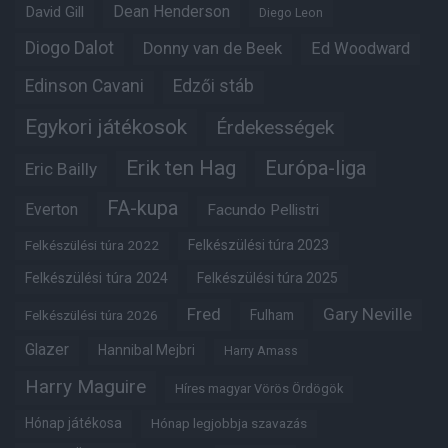
Dean Henderson
David Gill
Diego Leon
Diogo Dalot
Donny van de Beek
Ed Woodward
Edinson Cavani
Edzői stáb
Egykori játékosok
Érdekességek
Erik ten Hag
Európa-liga
Eric Bailly
FA-kupa
Everton
Facundo Pellistri
Felkészülési túra 2022
Felkészülési túra 2023
Felkészülési túra 2024
Felkészülési túra 2025
Fred
Gary Neville
Felkészülési túra 2026
Fulham
Glazer
Hannibal Mejbri
Harry Amass
Harry Maguire
Híres magyar Vörös Ördögök
Hónap játékosa
Hónap legjobbja szavazás