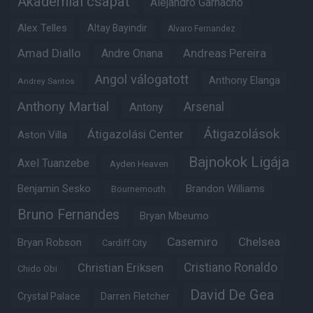
Akadémiai csapat
Alejandro Garnacho
Alex Telles
Altay Bayindir
Alvaro Fernandez
Amad Diallo
Andre Onana
Andreas Pereira
Angol válogatott
Anthony Elanga
Andrey Santos
Anthony Martial
Arsenal
Antony
Átigazolások
Átigazolási Center
Aston Villa
Bajnokok Ligája
Axel Tuanzebe
Ayden Heaven
Benjamin Sesko
Brandon Williams
Bournemouth
Bruno Fernandes
Bryan Mbeumo
Casemiro
Chelsea
Bryan Robson
Cardiff City
Christian Eriksen
Cristiano Ronaldo
Chido Obi
David De Gea
Crystal Palace
Darren Fletcher