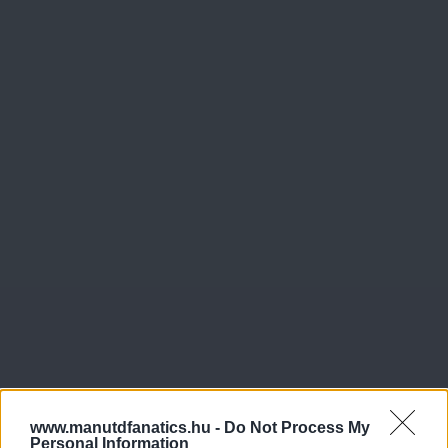
www.manutdfanatics.hu -
Do Not Process My
Personal Information