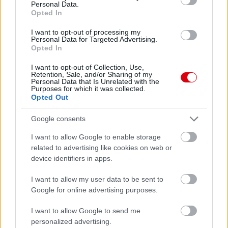
Personal Data.
Opted In
I want to opt-out of processing my
Personal Data for Targeted Advertising.
Meccs Center
Opted In
I want to opt-out of Collection, Use,
Retention, Sale, and/or Sharing of my
Leeds United
vs
Manchester
Personal Data that Is Unrelated with the
Purposes for which it was collected.
United
Opted Out
Felkészülési szezon 5. mérkőzés
Google consents
Croke Park, Dublin
2026-08-12 20:30
I want to allow Google to enable storage
related to advertising like cookies on web or
device identifiers in apps.
1 nap 21 óra 36 perc 4 másodperc
I want to allow my user data to be sent to
AC Milan
vs
Manchester United
2026-08-15 18:00
Google for online advertising purposes.
I want to allow Google to send me
ELŐZŐ MÉRKŐZÉSEK
personalized advertising.