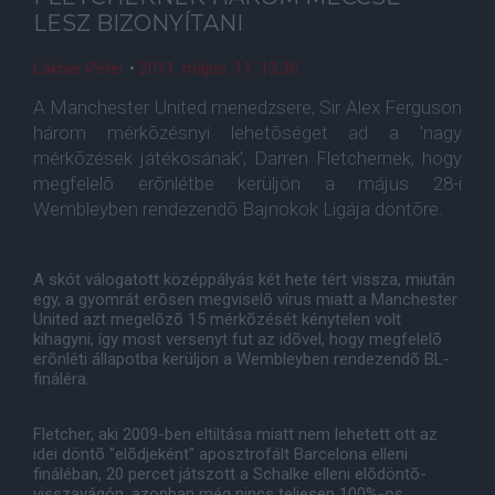
LESZ BIZONYÍTANI
Lakner Péter
•
2011. május. 11. 13:36
A Manchester United menedzsere, Sir Alex Ferguson
három mérkõzésnyi lehetõséget ad a 'nagy
mérkõzések játékosának', Darren Fletchernek, hogy
megfelelõ erõnlétbe kerüljön a május 28-i
Wembleyben rendezendõ Bajnokok Ligája döntõre.
A skót válogatott középpályás két hete tért vissza, miután
egy, a gyomrát erõsen megviselõ vírus miatt a Manchester
United azt megelõzõ 15 mérkõzését kénytelen volt
kihagyni, így most versenyt fut az idõvel, hogy megfelelõ
erõnléti állapotba kerüljön a Wembleyben rendezendõ BL-
fináléra.
Fletcher, aki 2009-ben eltiltása miatt nem lehetett ott az
idei döntõ "elõdjeként" aposztrofált Barcelona elleni
fináléban, 20 percet játszott a Schalke elleni elõdöntõ-
visszavágón, azonban még nincs teljesen 100%-os