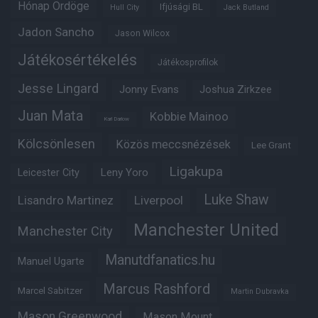
Hónap Ördöge
Ifjúsági BL
Hull City
Jack Butland
Jadon Sancho
Jason Wilcox
Játékosértékelés
Játékosprofilok
Jesse Lingard
Jonny Evans
Joshua Zirkzee
Juan Mata
Kobbie Mainoo
Karl Darlow
Kölcsönlesen
Közös meccsnézések
Lee Grant
Ligakupa
Leny Yoro
Leicester City
Luke Shaw
Lisandro Martinez
Liverpool
Manchester United
Manchester City
Manutdfanatics.hu
Manuel Ugarte
Marcus Rashford
Marcel Sabitzer
Martin Dubravka
Mason Greenwood
Mason Mount