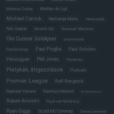
Matthijs de Ligt
Matheus Cunha
Michael Carrick
Nemanja Matic
Newcastle
Női csapat
Noussair Mazraoui
Norwich City
Ole Gunnar Solskjaer
Omar Berrada
Paul Pogba
Paul Scholes
Patrick Dorgu
Phil Jones
Pénzügyek
Phil Neville
Pletykák, átigazolások
Podcast
Premier League
Ralf Rangnick
Raphaël Varane
Rasmus Højlund
Richard Arnold
Ruben Amorim
Ruud van Nistelrooy
Ryan Giggs
Scott McTominay
Senne Lammens