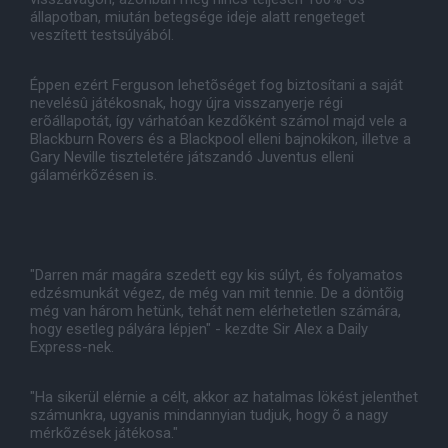
állapotban, miután betegsége ideje alatt rengeteget
veszített testsúlyából.
Éppen ezért Ferguson lehetõséget fog biztosítani a saját
nevelésû játékosnak, hogy újra visszanyerje régi
erõállapotát, így várhatóan kezdõként számol majd vele a
Blackburn Rovers és a Blackpool elleni bajnokikon, illetve a
Gary Neville tiszteletére játszandó Juventus elleni
gálamérkõzésen is.
"Darren már magára szedett egy kis súlyt, és folyamatos
edzésmunkát végez, de még van mit tennie. De a döntõig
még van három hetünk, tehát nem elérhetetlen számára,
hogy esetleg pályára lépjen" - kezdte Sir Alex a Daily
Express-nek.
"Ha sikerül elérnie a célt, akkor az hatalmas lökést jelenthet
számunkra, ugyanis mindannyian tudjuk, hogy õ a nagy
mérkõzések játékosa."