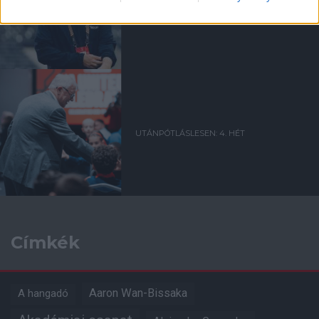
HETÉRŐL, BRUNORÓL ÉS A
POZITIVITÁS
VISSZAHOZÁSÁRÓL
UTÁNPÓTLÁSLESEN: 4. HÉT
Címkék
Aaron Wan-Bissaka
A hangadó