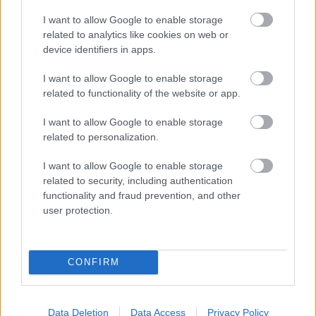
I want to allow Google to enable storage
Támogatás
related to analytics like cookies on web or
device identifiers in apps.
Támogasd adományoddal
I want to allow Google to enable storage
a ManUtdFanatics.hu működését!
related to functionality of the website or app.
I want to allow Google to enable storage
related to personalization.
I want to allow Google to enable storage
related to security, including authentication
functionality and fraud prevention, and other
Kapcsolódó hírek
user protection.
SIR ALEX FERGUSON
CONFIRM
FLETCHER "SZÜRREÁLIS"
Data Deletion
Data Access
Privacy Policy