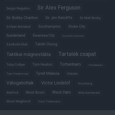
Sir Alex Ferguson
Sergio Reguilon
Sir Bobby Charlton
Sir Jim Ratcliffe
Sir Matt Busby
Southampton
Stoke City
Sofyan Amrabat
Sunderland
Swansea City
Szurkoló szemmel
Tahith Chong
Szurkolói klub
Tartalék csapat
Taktikai mágnestábla
Tottenham
Tom Heaton
Toby Collyer
Trófeabibliográfia
Tyrell Malacia
Utazás
Tyler Fredericson
Válogatottak
Victor Lindelöf
Visszhang
West Ham
West Brom
Watford
Willy Kambwala
Wout Weghorst
Youri Tielemans