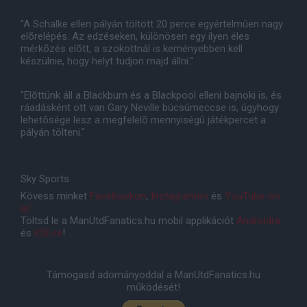
"A Schalke ellen pályán töltött 20 perce egyértelmûen nagy
elõrelépés. Az edzéseken, különösen egy ilyen éles
mérkõzés elõtt, a szokottnál is keményebben kell
készülnie, hogy helyt tudjon majd állni."
"Elõttünk áll a Blackburn és a Blackpool elleni bajnoki is, és
ráadásként ott van Gary Neville búcsúmeccse is, úgyhogy
lehetõsége lesz a megfelelõ mennyiségû játékpercet a
pályán tölteni."
Sky Sports
Kövess minket
Facebookon
,
Instagramon
és
YouTube-on
is!
Töltsd le a ManUtdFanatics.hu mobil applikációt
Androidra
és
iOS-re
!
Támogasd adományoddal a ManUtdFanatics.hu
működését!