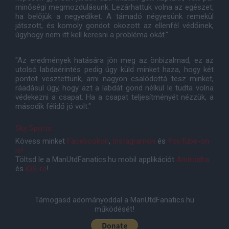
minőségi megmozdulásunk. Lezárhattuk volna az egészet,
ha belőjük a negyediket. A támadó négyesünk remekül
játszott, és komoly gondot okozott az ellenfél védőinek,
úgyhogy nem itt kell keresni a probléma okát."
"Az eredmények hatására jön meg az önbizalmad, ez az
utolsó labdaérintés pedig úgy küld minket haza, hogy két
pontot vesztettünk, ami nagyon csalódottá tesz minket,
ráadásul úgy, hogy azt a labdát gond nélkül le tudta volna
védekezni a csapat. Ha a csapat teljesítményét nézzük, a
második félidő jó volt."
Sky Sports
Kövess minket
Facebookon
,
Instagramon
és
YouTube-on
is!
Töltsd le a ManUtdFanatics.hu mobil applikációt
Androidra
és
iOS-re
!
Támogasd adományoddal a ManUtdFanatics.hu
működését!