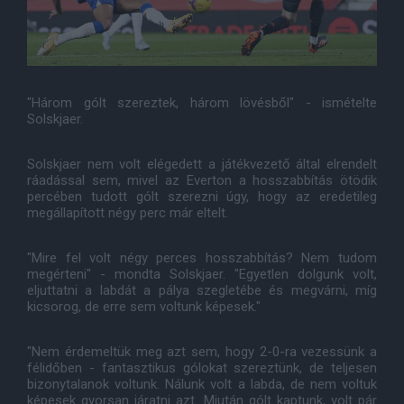
"Három gólt szereztek, három lövésből" - ismételte
Solskjaer.
Solskjaer nem volt elégedett a játékvezető által elrendelt
ráadással sem, mivel az Everton a hosszabbítás ötödik
percében tudott gólt szerezni úgy, hogy az eredetileg
megállapított négy perc már eltelt.
"Mire fel volt négy perces hosszabbítás? Nem tudom
megérteni" - mondta Solskjaer. "Egyetlen dolgunk volt,
eljuttatni a labdát a pálya szegletébe és megvárni, míg
kicsorog, de erre sem voltunk képesek."
"Nem érdemeltük meg azt sem, hogy 2-0-ra vezessünk a
félidőben - fantasztikus gólokat szereztünk, de teljesen
bizonytalanok voltunk. Nálunk volt a labda, de nem voltuk
képesek gyorsan járatni azt. Miután gólt kaptunk, volt pár