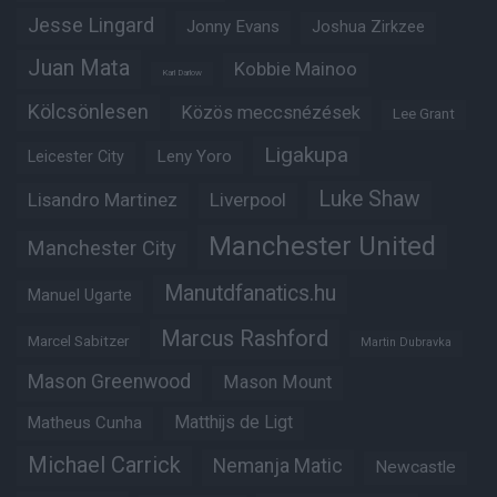
Jesse Lingard
Jonny Evans
Joshua Zirkzee
Juan Mata
Kobbie Mainoo
Karl Darlow
Kölcsönlesen
Közös meccsnézések
Lee Grant
Ligakupa
Leny Yoro
Leicester City
Luke Shaw
Lisandro Martinez
Liverpool
Manchester United
Manchester City
Manutdfanatics.hu
Manuel Ugarte
Marcus Rashford
Marcel Sabitzer
Martin Dubravka
Mason Greenwood
Mason Mount
Matheus Cunha
Matthijs de Ligt
Michael Carrick
Nemanja Matic
Newcastle