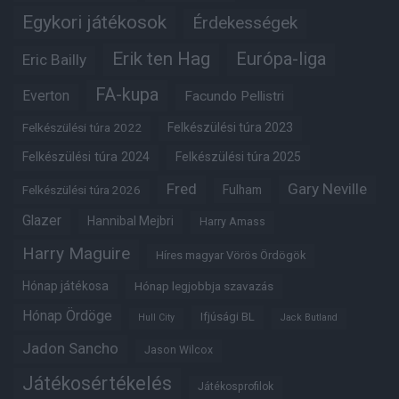
Egykori játékosok
Érdekességek
Erik ten Hag
Európa-liga
Eric Bailly
FA-kupa
Everton
Facundo Pellistri
Felkészülési túra 2022
Felkészülési túra 2023
Felkészülési túra 2024
Felkészülési túra 2025
Fred
Gary Neville
Fulham
Felkészülési túra 2026
Glazer
Hannibal Mejbri
Harry Amass
Harry Maguire
Híres magyar Vörös Ördögök
Hónap játékosa
Hónap legjobbja szavazás
Hónap Ördöge
Ifjúsági BL
Hull City
Jack Butland
Jadon Sancho
Jason Wilcox
Játékosértékelés
Játékosprofilok