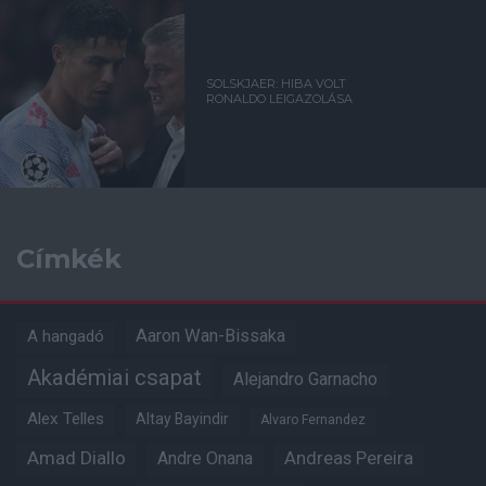
SOLSKJAER: HIBA VOLT
RONALDO LEIGAZOLÁSA
Címkék
Aaron Wan-Bissaka
A hangadó
Akadémiai csapat
Alejandro Garnacho
Alex Telles
Altay Bayindir
Alvaro Fernandez
Amad Diallo
Andre Onana
Andreas Pereira