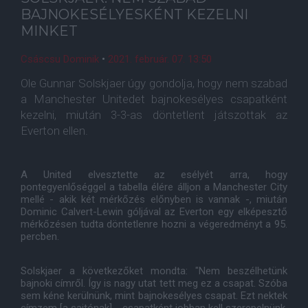
BAJNOKESÉLYESKÉNT KEZELNI
MINKET
Csáscsu Dominik
•
2021. február. 07. 13:50
Ole Gunnar Solskjaer úgy gondolja, hogy nem szabad
a Manchester Unitedet bajnokesélyes csapatként
kezelni, miután 3-3-as döntetlent játszottak az
Everton ellen.
A United elvesztette az esélyét arra, hogy
pontegyenlőséggel a tabella élére álljon a Manchester City
mellé - akik két mérkőzés előnyben is vannak -, miután
Dominic Calvert-Lewin góljával az Everton egy elképesztő
mérkőzésen tudta döntetlenre hozni a végeredményt a 95.
percben.
Solskjaer a következőket mondta: "Nem beszélhetünk
bajnoki címről. Így is nagy utat tett meg ez a csapat. Szóba
sem kéne kerülnünk, mint bajnokesélyes csapat. Ezt nektek