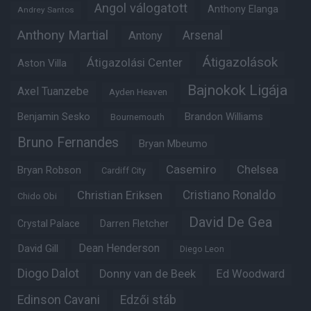
Angol válogatott
Anthony Elanga
Andrey Santos
Anthony Martial
Arsenal
Antony
Átigazolások
Átigazolási Center
Aston Villa
Bajnokok Ligája
Axel Tuanzebe
Ayden Heaven
Benjamin Sesko
Brandon Williams
Bournemouth
Bruno Fernandes
Bryan Mbeumo
Casemiro
Chelsea
Bryan Robson
Cardiff City
Christian Eriksen
Cristiano Ronaldo
Chido Obi
David De Gea
Crystal Palace
Darren Fletcher
Dean Henderson
David Gill
Diego Leon
Diogo Dalot
Donny van de Beek
Ed Woodward
Edinson Cavani
Edzői stáb