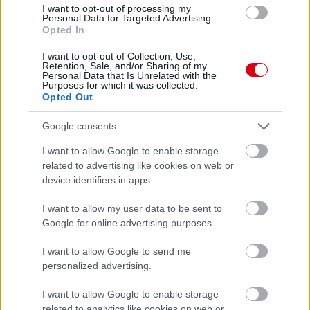
I want to opt-out of processing my
Personal Data for Targeted Advertising.
Opted In
Meccs Center
I want to opt-out of Collection, Use,
Retention, Sale, and/or Sharing of my
Personal Data that Is Unrelated with the
Purposes for which it was collected.
Opted Out
Leeds United
vs
Manchester
United
Google consents
I want to allow Google to enable storage
Felkészülési szezon 5. mérkőzés
related to advertising like cookies on web or
Croke Park, Dublin
2026-08-12 20:30
device identifiers in apps.
I want to allow my user data to be sent to
3 nap 5 óra 3 perc 19 másodperc
Google for online advertising purposes.
AC Milan
vs
Manchester United
2026-08-15 18:00
I want to allow Google to send me
personalized advertising.
ELŐZŐ MÉRKŐZÉSEK
I want to allow Google to enable storage
related to analytics like cookies on web or