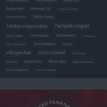
Southampton
Stoke City
Sofyan Amrabat
Sunderland
Swansea City
Szurkoló szemmel
Tahith Chong
Szurkolói klub
Tartalék csapat
Taktikai mágnestábla
Tottenham
Tom Heaton
Toby Collyer
Trófeabibliográfia
Tyrell Malacia
Utazás
Tyler Fredericson
Válogatottak
Victor Lindelöf
Visszhang
West Ham
West Brom
Watford
Willy Kambwala
Wout Weghorst
Youri Tielemans