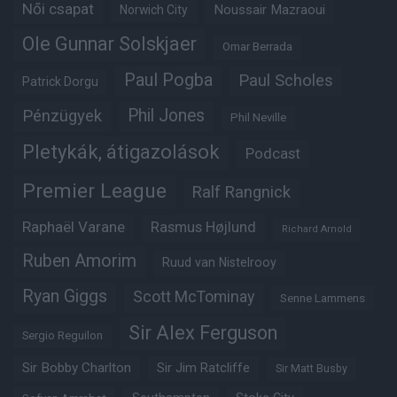
Női csapat
Noussair Mazraoui
Norwich City
Ole Gunnar Solskjaer
Omar Berrada
Paul Pogba
Paul Scholes
Patrick Dorgu
Phil Jones
Pénzügyek
Phil Neville
Pletykák, átigazolások
Podcast
Premier League
Ralf Rangnick
Raphaël Varane
Rasmus Højlund
Richard Arnold
Ruben Amorim
Ruud van Nistelrooy
Ryan Giggs
Scott McTominay
Senne Lammens
Sir Alex Ferguson
Sergio Reguilon
Sir Bobby Charlton
Sir Jim Ratcliffe
Sir Matt Busby