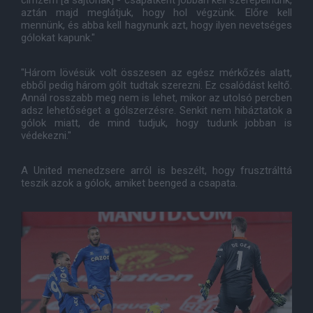
címzem [a sajtónak] - csapatként jobban kell szerepelnünk,
aztán majd meglátjuk, hogy hol végzünk. Előre kell
mennünk, és abba kell hagynunk azt, hogy ilyen nevetséges
gólokat kapunk."
"Három lövésük volt összesen az egész mérkőzés alatt,
ebből pedig három gólt tudtak szerezni. Ez csalódást keltő.
Annál rosszabb meg nem is lehet, mikor az utolsó percben
adsz lehetőséget a gólszerzésre. Senkit nem hibáztatok a
gólok miatt, de mind tudjuk, hogy tudunk jobban is
védekezni."
A United menedzsere arról is beszélt, hogy frusztrálttá
teszik azok a gólok, amiket beenged a csapata.