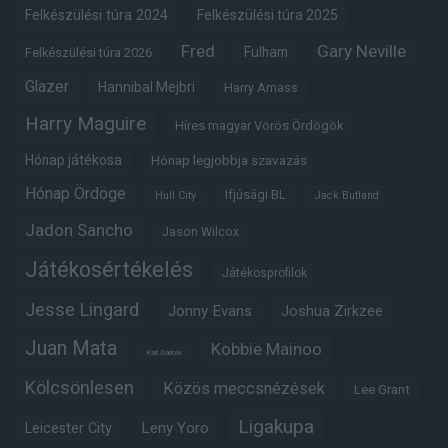
Felkészülési túra 2024
Felkészülési túra 2025
Fred
Gary Neville
Fulham
Felkészülési túra 2026
Glazer
Hannibal Mejbri
Harry Amass
Harry Maguire
Híres magyar Vörös Ördögök
Hónap játékosa
Hónap legjobbja szavazás
Hónap Ördöge
Ifjúsági BL
Hull City
Jack Butland
Jadon Sancho
Jason Wilcox
Játékosértékelés
Játékosprofilok
Jesse Lingard
Jonny Evans
Joshua Zirkzee
Juan Mata
Kobbie Mainoo
Karl Darlow
Kölcsönlesen
Közös meccsnézések
Lee Grant
Ligakupa
Leny Yoro
Leicester City