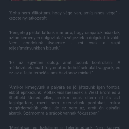
"Soha nem állítottam, hogy vége van, amíg nincs vége" -
kezdte nyilatkozatát.
"Rengeteg példát láttunk már arra, hogy csapatok hibáztak,
aztán keményen dolgoztak és végezték a dolgukat tovább.
Nem gondolunk ilyesmire - mi csak a saját
teljesítményünkben bízunk."
"Ez az egyetlen dolog, amit tudunk kontrollálni. A
mérkőzések miatt folyamatos terhelések alatt vagyunk, és
ez az a fajta terhelés, ami ösztönöz minket."
"Amikor kimegyünk a pályára és jól játszunk igen fontos,
ebből építkezünk. Voltak visszaesések a West Brom és a
Sheffield United ellen, amikor csak ültem itt és azt
taglalgattam, miért nem szereztünk pontokat, mikor
megérdemeltük volna, de ez nem az, amit én csinálni
akarok. Számomra a srácok vannak fókuszban."
"Mentálisan és fizikálisan is felerősödtünk. Nem könnyű