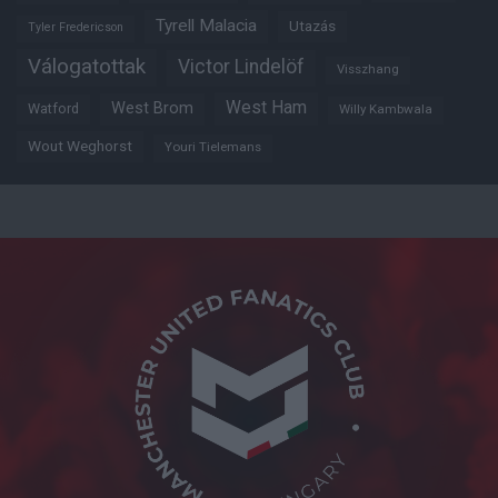
Tyrell Malacia
Utazás
Tyler Fredericson
Válogatottak
Victor Lindelöf
Visszhang
West Ham
West Brom
Watford
Willy Kambwala
Wout Weghorst
Youri Tielemans