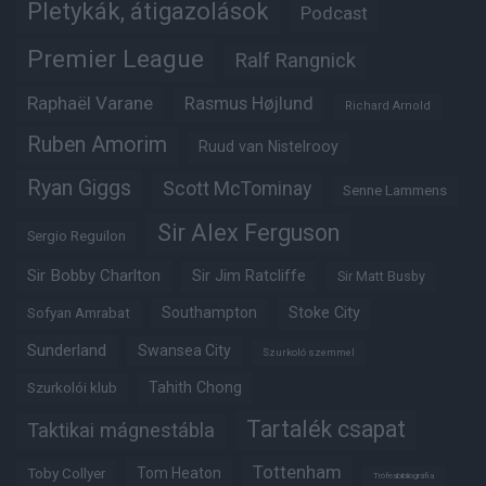
Pletykák, átigazolások
Podcast
Premier League
Ralf Rangnick
Raphaël Varane
Rasmus Højlund
Richard Arnold
Ruben Amorim
Ruud van Nistelrooy
Ryan Giggs
Scott McTominay
Senne Lammens
Sir Alex Ferguson
Sergio Reguilon
Sir Bobby Charlton
Sir Jim Ratcliffe
Sir Matt Busby
Southampton
Stoke City
Sofyan Amrabat
Sunderland
Swansea City
Szurkoló szemmel
Tahith Chong
Szurkolói klub
Tartalék csapat
Taktikai mágnestábla
Tottenham
Tom Heaton
Toby Collyer
Trófeabibliográfia