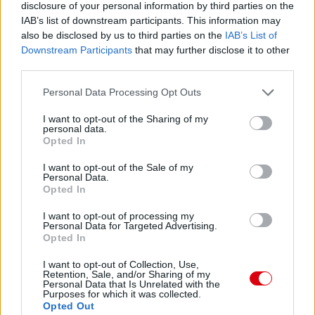
disclosure of your personal information by third parties on the
IAB’s list of downstream participants. This information may
also be disclosed by us to third parties on the
IAB’s List of
Downstream Participants
that may further disclose it to other
third parties.
Please note that this website/app uses one or more Google
Personal Data Processing Opt Outs
services and may gather and store information including but
not limited to your visit or usage behaviour. You may click to
I want to opt-out of the Sharing of my
personal data.
grant or deny consent to Google and its third-party tags to
Opted In
use your data for below specified purposes in below Google
consent section.
I want to opt-out of the Sale of my
Personal Data.
Opted In
I want to opt-out of processing my
Personal Data for Targeted Advertising.
Opted In
I want to opt-out of Collection, Use,
Retention, Sale, and/or Sharing of my
Personal Data that Is Unrelated with the
Purposes for which it was collected.
Opted Out