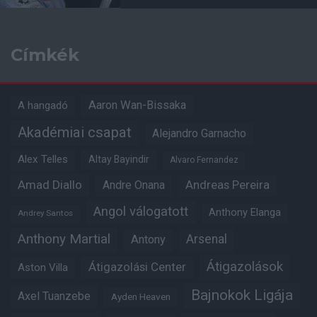
Címkék
Aaron Wan-Bissaka
A hangadó
Akadémiai csapat
Alejandro Garnacho
Alex Telles
Altay Bayindir
Alvaro Fernandez
Amad Diallo
Andre Onana
Andreas Pereira
Angol válogatott
Anthony Elanga
Andrey Santos
Anthony Martial
Arsenal
Antony
Átigazolások
Átigazolási Center
Aston Villa
Bajnokok Ligája
Axel Tuanzebe
Ayden Heaven