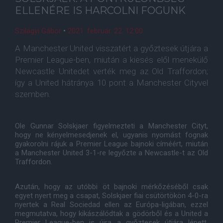
ELLENÉRE IS HARCOLNI FOGUNK
Szilágyi Gábor
•
2021. február. 22. 12:00
A Manchester United visszatért a győztesek útjára a
Premier League-ben, miután a kiesés elől menekülő
Newcastle Unitedet verték meg az Old Traffordon;
így a United hátránya 10 pont a Manchester Cityvel
szemben.
Ole Gunnar Solskjaer figyelmezteti a Manchester Cityt,
hogy ne kényelmesedjenek el, ugyanis nyomást fognak
gyakorolni rájuk a Premier League bajnoki címéért, miután
a Manchester United 3-1-re legyőzte a Newcastle-t az Old
Traffordon.
Azután, hogy az utóbbi öt bajnoki mérkőzéséből csak
egyet nyert meg a csapat, Solskjaer fiai csütörtökön 4-0-ra
nyertek a Real Sociedad ellen az Európa-ligában, ezzel
megmutatva, hogy kikászálódtak a gödörből és a United a
Premier League-ben is újra a győztesek útjára lépett,