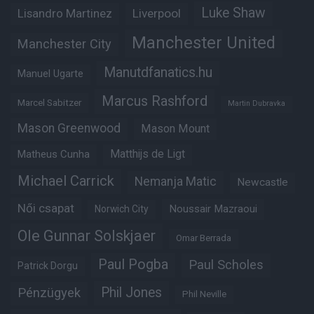
Luke Shaw
Lisandro Martinez
Liverpool
Manchester United
Manchester City
Manutdfanatics.hu
Manuel Ugarte
Marcus Rashford
Marcel Sabitzer
Martin Dubravka
Mason Greenwood
Mason Mount
Matheus Cunha
Matthijs de Ligt
Michael Carrick
Nemanja Matic
Newcastle
Női csapat
Noussair Mazraoui
Norwich City
Ole Gunnar Solskjaer
Omar Berrada
Paul Pogba
Paul Scholes
Patrick Dorgu
Phil Jones
Pénzügyek
Phil Neville