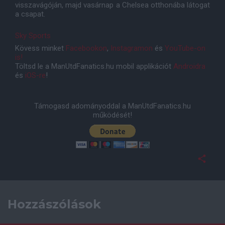
visszavágóján, majd vasárnap a Chelsea otthonába látogat
a csapat.
Sky Sports
Kövess minket
Facebookon
,
Instagramon
és
YouTube-on
is!
Töltsd le a ManUtdFanatics.hu mobil applikációt
Androidra
és
iOS-re
!
Támogasd adományoddal a ManUtdFanatics.hu
működését!
Hozzászólások