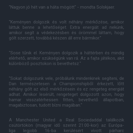
"Nagyon jó hét van a háta mögött" - mondta Solskjaer.
"Keményen dolgozik és volt néhány mérkőzése, amikor
láttuk benne a lehetőséget. Extra energiát ad nekünk,
amikor segít a védekezésben és örömmel láttam, hogy
gólt szerzett, továbbá készen áll erre bármikor."
"Sose tűnik el. Keményen dolgozik a háttérben és mindig
elérhető, amikor szükségünk van rá. Az a fajta játékos, akit
különböző posztokon is bevethetsz."
"Sokat dolgozunk vele, próbálunk mindenkinek segíteni, de
Dan természetesen a Championshipből érkezett, lőtt
néhány gólt az első mérkőzésein és ez rengeteg energiát
adhat. Amikor lesérült, rengeteget dolgozott azon, hogy
hamar visszatérhessen fitten, bevethető állapotban,
magabiztosan, tudott bízni magában."
A Manchester United a Real Sociedaddal találkozik
csütörtökön (magyar idő szerint 21:00-kor) az Európa-
liga legjobb 16-ba kerülésért vívott párharc