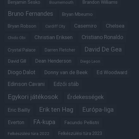
Benjamin Sesko
Brandon Williams
Bournemouth
Bruno Fernandes
Bryan Mbeumo
Casemiro
Chelsea
Bryan Robson
Cardiff City
Christian Eriksen
Cristiano Ronaldo
Chido Obi
David De Gea
Crystal Palace
Darren Fletcher
Dean Henderson
David Gill
Diego Leon
Diogo Dalot
Donny van de Beek
Ed Woodward
Edinson Cavani
Edzői stáb
Egykori játékosok
Érdekességek
Erik ten Hag
Európa-liga
Eric Bailly
FA-kupa
Everton
Facundo Pellistri
Felkészülési túra 2022
Felkészülési túra 2023