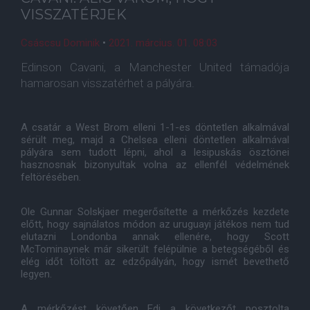
VISSZATÉRJEK
Csáscsu Dominik
•
2021. március. 01. 08:03
Edinson Cavani, a Manchester United támadója
hamarosan visszatérhet a pályára.
A csatár a West Brom elleni 1-1-es döntetlen alkalmával
sérült meg, majd a Chelsea elleni döntetlen alkalmával
pályára sem tudott lépni, ahol a lesipuskás ösztönei
hasznosnak bizonyultak volna az ellenfél védelmének
feltörésében.
Ole Gunnar Solskjaer megerősítette a mérkőzés kezdete
előtt, hogy sajnálatos módon az uruguayi játékos nem tud
elutazni Londonba annak ellenére, hogy Scott
McTominaynek már sikerült felépülnie a betegségéből és
elég időt töltött az edzőpályán, hogy ismét bevethető
legyen.
A mérkőzést követően Edi a következőt posztolta