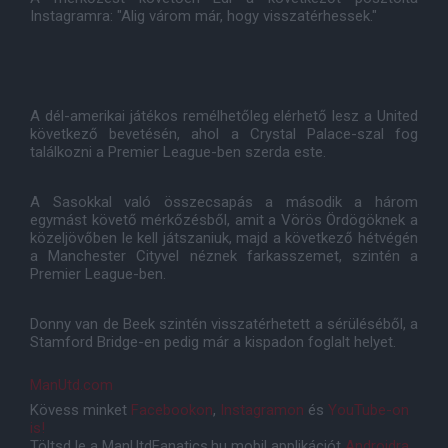
Instagramra: "Alig várom már, hogy visszatérhessek."
A dél-amerikai játékos remélhetőleg elérhető lesz a United
következő bevetésén, ahol a Crystal Palace-szal fog
találkozni a Premier League-ben szerda este.
A Sasokkal való összecsapás a második a három
egymást követő mérkőzésből, amit a Vörös Ördögöknek a
közeljövőben le kell játszaniuk, majd a következő hétvégén
a Manchester Cityvel néznek farkasszemet, szintén a
Premier League-ben.
Donny van de Beek szintén visszatérhetett a sérüléséből, a
Stamford Bridge-en pedig már a kispadon foglalt helyet.
ManUtd.com
Kövess minket
Facebookon
,
Instagramon
és
YouTube-on
is!
Töltsd le a ManUtdFanatics.hu mobil applikációt
Androidra