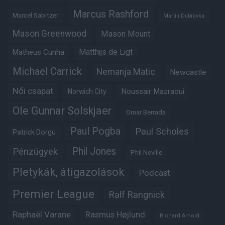
Marcus Rashford
Marcel Sabitzer
Martin Dubravka
Mason Greenwood
Mason Mount
Matheus Cunha
Matthijs de Ligt
Michael Carrick
Nemanja Matic
Newcastle
Női csapat
Noussair Mazraoui
Norwich City
Ole Gunnar Solskjaer
Omar Berrada
Paul Pogba
Paul Scholes
Patrick Dorgu
Phil Jones
Pénzügyek
Phil Neville
Pletykák, átigazolások
Podcast
Premier League
Ralf Rangnick
Raphaël Varane
Rasmus Højlund
Richard Arnold