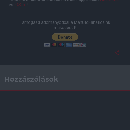
és
iOS-re
!
Támogasd adományoddal a ManUtdFanatics.hu
működését!
Hozzászólások