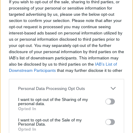
If you wish to opt-out of the sale, sharing to third parties, or
processing of your personal or sensitive information for
targeted advertising by us, please use the below opt-out
section to confirm your selection. Please note that after your
opt-out request is processed you may continue seeing
interest-based ads based on personal information utilized by
us or personal information disclosed to third parties prior to
your opt-out. You may separately opt-out of the further
disclosure of your personal information by third parties on the
IAB’s list of downstream participants. This information may
Meccs Center
also be disclosed by us to third parties on the
IAB’s List of
Downstream Participants
that may further disclose it to other
third parties.
Paris Saint-Germain
vs
Please note that this website/app uses one or more Google
Personal Data Processing Opt Outs
Manchester United
services and may gather and store information including but
not limited to your visit or usage behaviour. You may click to
I want to opt-out of the Sharing of my
personal data.
Felkészülési szezon 4. mérkőzés
grant or deny consent to Google and its third-party tags to
Opted In
Nya Ullevi, Göteborg
use your data for below specified purposes in below Google
2026-08-08 17:00
consent section.
I want to opt-out of the Sale of my
Personal Data.
Opted In
0 nap 5 óra 53 perc 31 másodperc