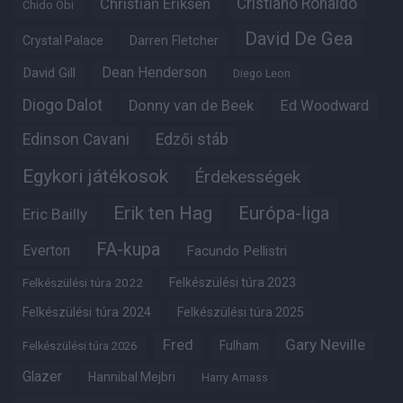
Christian Eriksen
Cristiano Ronaldo
Chido Obi
David De Gea
Crystal Palace
Darren Fletcher
Dean Henderson
David Gill
Diego Leon
Diogo Dalot
Donny van de Beek
Ed Woodward
Edinson Cavani
Edzői stáb
Egykori játékosok
Érdekességek
Erik ten Hag
Európa-liga
Eric Bailly
FA-kupa
Everton
Facundo Pellistri
Felkészülési túra 2022
Felkészülési túra 2023
Felkészülési túra 2024
Felkészülési túra 2025
Fred
Gary Neville
Fulham
Felkészülési túra 2026
Glazer
Hannibal Mejbri
Harry Amass