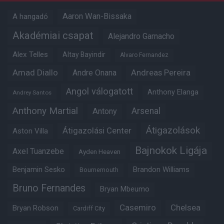
Aaron Wan-Bissaka
A hangadó
Akadémiai csapat
Alejandro Garnacho
Alex Telles
Altay Bayindir
Alvaro Fernandez
Amad Diallo
Andre Onana
Andreas Pereira
Angol válogatott
Anthony Elanga
Andrey Santos
Anthony Martial
Arsenal
Antony
Átigazolások
Átigazolási Center
Aston Villa
Bajnokok Ligája
Axel Tuanzebe
Ayden Heaven
Benjamin Sesko
Brandon Williams
Bournemouth
Bruno Fernandes
Bryan Mbeumo
Casemiro
Chelsea
Bryan Robson
Cardiff City