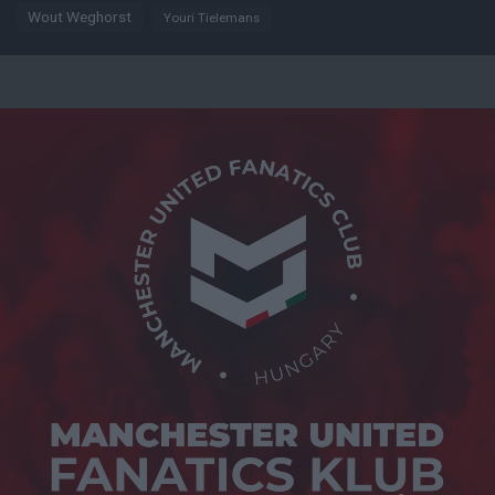
Wout Weghorst
Youri Tielemans