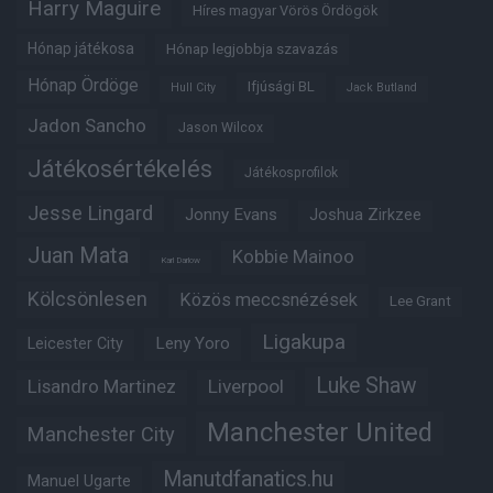
Harry Maguire
Híres magyar Vörös Ördögök
Hónap játékosa
Hónap legjobbja szavazás
Hónap Ördöge
Ifjúsági BL
Hull City
Jack Butland
Jadon Sancho
Jason Wilcox
Játékosértékelés
Játékosprofilok
Jesse Lingard
Jonny Evans
Joshua Zirkzee
Juan Mata
Kobbie Mainoo
Karl Darlow
Kölcsönlesen
Közös meccsnézések
Lee Grant
Ligakupa
Leny Yoro
Leicester City
Luke Shaw
Lisandro Martinez
Liverpool
Manchester United
Manchester City
Manutdfanatics.hu
Manuel Ugarte