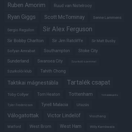
Ruben Amorim
Ruud van Nistelrooy
Ryan Giggs
Scott McTominay
Senne Lammens
Sir Alex Ferguson
Sergio Reguilon
Sir Bobby Charlton
Sir Jim Ratcliffe
Sir Matt Busby
Southampton
Stoke City
Sofyan Amrabat
Sunderland
Swansea City
Szurkoló szemmel
Tahith Chong
Szurkolói klub
Tartalék csapat
Taktikai mágnestábla
Tottenham
Tom Heaton
Toby Collyer
Trófeabibliográfia
Tyrell Malacia
Utazás
Tyler Fredericson
Válogatottak
Victor Lindelöf
Visszhang
West Ham
West Brom
Watford
Willy Kambwala