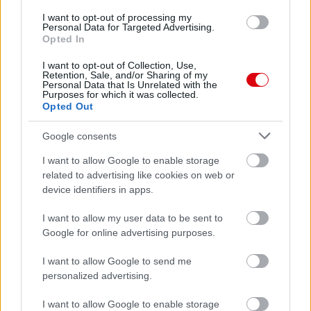
I want to opt-out of processing my
Personal Data for Targeted Advertising.
Leeds United
vs
Manchester United
2026-08-12 20:30
Opted In
AC Milan
vs
Manchester United
2026-08-15 18:00
I want to opt-out of Collection, Use,
Retention, Sale, and/or Sharing of my
Personal Data that Is Unrelated with the
ELŐZŐ MÉRKŐZÉSEK
Purposes for which it was collected.
Opted Out
Google consents
Támogatás
I want to allow Google to enable storage
related to advertising like cookies on web or
Támogasd adományoddal
device identifiers in apps.
a ManUtdFanatics.hu működését!
I want to allow my user data to be sent to
Google for online advertising purposes.
I want to allow Google to send me
personalized advertising.
I want to allow Google to enable storage
Kapcsolódó hírek