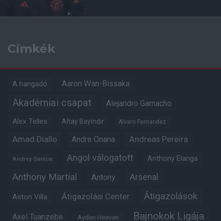
Címkék
Aaron Wan-Bissaka
A hangadó
Akadémiai csapat
Alejandro Garnacho
Alex Telles
Altay Bayindir
Alvaro Fernandez
Amad Diallo
Andre Onana
Andreas Pereira
Angol válogatott
Anthony Elanga
Andrey Santos
Anthony Martial
Arsenal
Antony
Átigazolások
Átigazolási Center
Aston Villa
Bajnokok Ligája
Axel Tuanzebe
Ayden Heaven