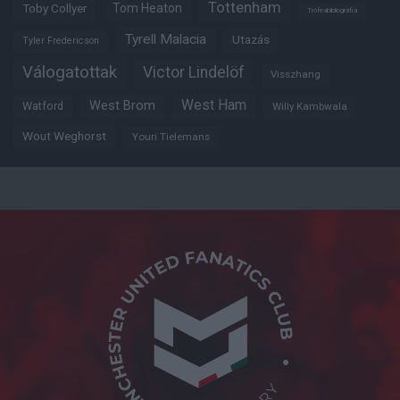
Tottenham
Tom Heaton
Toby Collyer
Trófeabibliográfia
Tyrell Malacia
Utazás
Tyler Fredericson
Válogatottak
Victor Lindelöf
Visszhang
West Ham
West Brom
Watford
Willy Kambwala
Wout Weghorst
Youri Tielemans