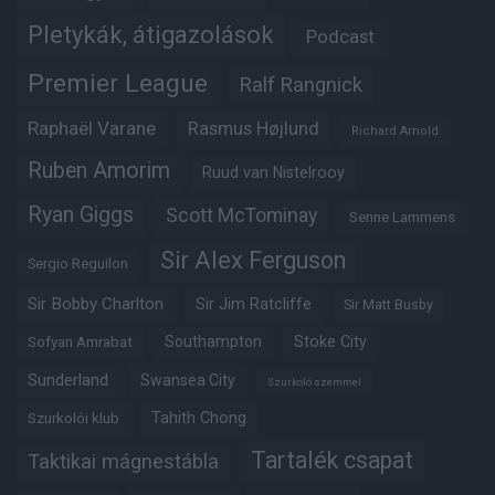
Pletykák, átigazolások
Podcast
Premier League
Ralf Rangnick
Raphaël Varane
Rasmus Højlund
Richard Arnold
Ruben Amorim
Ruud van Nistelrooy
Ryan Giggs
Scott McTominay
Senne Lammens
Sir Alex Ferguson
Sergio Reguilon
Sir Bobby Charlton
Sir Jim Ratcliffe
Sir Matt Busby
Southampton
Stoke City
Sofyan Amrabat
Sunderland
Swansea City
Szurkoló szemmel
Tahith Chong
Szurkolói klub
Tartalék csapat
Taktikai mágnestábla