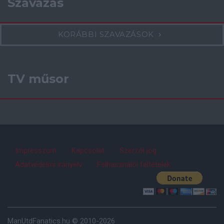
Szavazás
KORÁBBI SZAVAZÁSOK
TV műsor
Impresszum
Kapcsolat
Szerzői jog
Adatvédelmi irányelv
Felhasználói feltételek
ManUtdFanatics.hu © 2010-2026