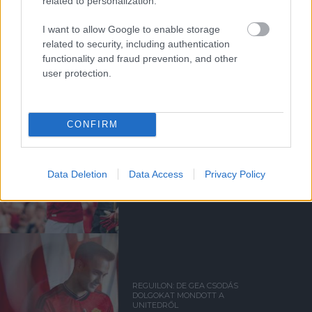
related to personalization.
I want to allow Google to enable storage
DE GEA TÁMOGATÓ
related to security, including authentication
ÜZENETE AZ ARSENAL
MECCS ELŐTT
functionality and fraud prevention, and other
user protection.
CONFIRM
DE GEA: VARÁZSLATOS
Data Deletion
Data Access
Privacy Policy
PILLANAT VOLT
REGUILON: DE GEA CSODÁS
DOLGOKAT MONDOTT A
UNITEDRŐL