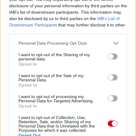
Paris Saint-Germain
vs
disclosure of your personal information by third parties on the
IAB’s list of downstream participants. This information may
Manchester United
also be disclosed by us to third parties on the
IAB’s List of
Downstream Participants
that may further disclose it to other
Felkészülési szezon 4. mérkőzés
third parties.
Nya Ullevi, Göteborg
2026-08-08 17:00
Please note that this website/app uses one or more Google
Personal Data Processing Opt Outs
services and may gather and store information including but
not limited to your visit or usage behaviour. You may click to
I want to opt-out of the Sharing of my
personal data.
grant or deny consent to Google and its third-party tags to
Opted In
Leeds United
vs
Manchester United
2026-08-12 20:30
use your data for below specified purposes in below Google
consent section.
I want to opt-out of the Sale of my
AC Milan
vs
Manchester United
2026-08-15 18:00
Personal Data.
Opted In
ELŐZŐ MÉRKŐZÉSEK
I want to opt-out of processing my
Personal Data for Targeted Advertising.
Opted In
Támogatás
I want to opt-out of Collection, Use,
Retention, Sale, and/or Sharing of my
Personal Data that Is Unrelated with the
Purposes for which it was collected.
Támogasd adományoddal
Opted Out