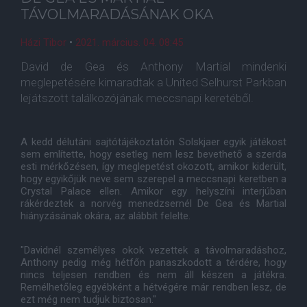
TÁVOLMARADÁSÁNAK OKA
Házi Tibor
•
2021. március. 04. 08:45
David de Gea és Anthony Martial mindenki
meglepetésére kimaradtak a United Selhurst Parkban
lejátszott találkozójának meccsnapi keretéből.
A kedd délutáni sajtótájékoztatón Solskjaer egyik játékost
sem említette, hogy esetleg nem lesz bevethető a szerda
esti mérkőzésen, így meglepetést okozott, amikor kiderült,
hogy egyikőjük neve sem szerepel a meccsnapi keretben a
Crystal Palace ellen. Amikor egy helyszíni interjúban
rákérdeztek a norvég menedzsernél De Gea és Martial
hiányzásának okára, az alábbit felelte.
"Davidnél személyes okok vezettek a távolmaradáshoz,
Anthony pedig még hétfőn panaszkodott a térdére, hogy
nincs teljesen rendben és nem áll készen a játékra.
Remélhetőleg egyébként a hétvégére már rendben lesz, de
ezt még nem tudjuk biztosan."