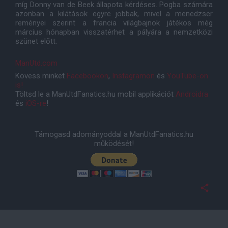
míg Donny van de Beek állapota kérdéses. Pogba számára
azonban a kilátások egyre jobbak, mivel a menedzser
reményei szerint a francia világbajnok játékos még
március hónapban visszatérhet a pályára a nemzetközi
szünet előtt.
ManUtd.com
Kövess minket
Facebookon
,
Instagramon
és
YouTube-on
is!
Töltsd le a ManUtdFanatics.hu mobil applikációt
Androidra
és
iOS-re
!
Támogasd adományoddal a ManUtdFanatics.hu
működését!