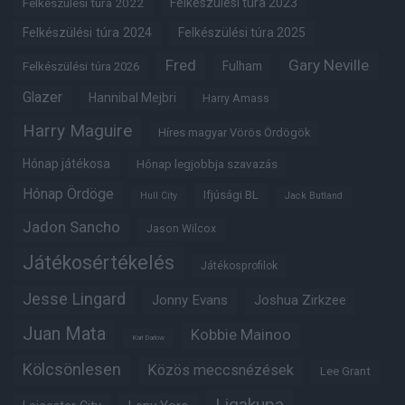
Felkészülési túra 2022
Felkészülési túra 2023
Felkészülési túra 2024
Felkészülési túra 2025
Fred
Gary Neville
Fulham
Felkészülési túra 2026
Glazer
Hannibal Mejbri
Harry Amass
Harry Maguire
Híres magyar Vörös Ördögök
Hónap játékosa
Hónap legjobbja szavazás
Hónap Ördöge
Ifjúsági BL
Hull City
Jack Butland
Jadon Sancho
Jason Wilcox
Játékosértékelés
Játékosprofilok
Jesse Lingard
Jonny Evans
Joshua Zirkzee
Juan Mata
Kobbie Mainoo
Karl Darlow
Kölcsönlesen
Közös meccsnézések
Lee Grant
Ligakupa