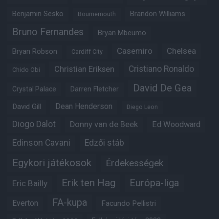
Benjamin Sesko
Brandon Williams
Bournemouth
Bruno Fernandes
Bryan Mbeumo
Casemiro
Chelsea
Bryan Robson
Cardiff City
Christian Eriksen
Cristiano Ronaldo
Chido Obi
David De Gea
Crystal Palace
Darren Fletcher
Dean Henderson
David Gill
Diego Leon
Diogo Dalot
Donny van de Beek
Ed Woodward
Edinson Cavani
Edzői stáb
Egykori játékosok
Érdekességek
Erik ten Hag
Európa-liga
Eric Bailly
FA-kupa
Everton
Facundo Pellistri