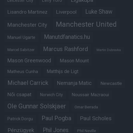
Leny Yoro
Leicester City
Luke Shaw
Lisandro Martinez
Liverpool
Manchester United
Manchester City
Manutdfanatics.hu
Manuel Ugarte
Marcus Rashford
Marcel Sabitzer
Martin Dubravka
Mason Greenwood
Mason Mount
Matheus Cunha
Matthijs de Ligt
Michael Carrick
Nemanja Matic
Newcastle
Női csapat
Noussair Mazraoui
Norwich City
Ole Gunnar Solskjaer
Omar Berrada
Paul Pogba
Paul Scholes
Patrick Dorgu
Phil Jones
Pénzügyek
Phil Neville