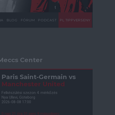
IA
BLOG
FÓRUM
PODCAST
PL TIPPVERSENY
Meccs Center
Paris Saint-Germain
vs
Manchester United
Felkészülési szezon 4. mérkőzés
Nya Ullevi, Göteborg
2026-08-08 17:00
0 nap 21 óra 31 perc 8 másodperc