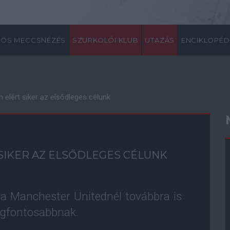
ÖS MECCSNÉZÉS
SZURKOLÓI KLUB
UTAZÁS
ENCIKLOPÉD
elért siker az elsődleges célunk
SIKER AZ ELSŐDLEGES CÉLUNK
a Manchester Unitednél továbbra is
 legfontosabbnak.