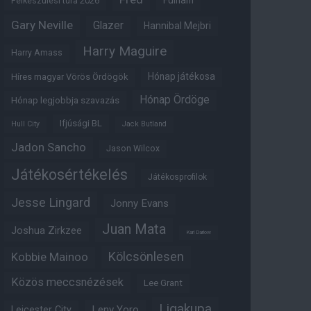
Fulham
Felkészülési túra 2026
Gary Neville
Glazer
Hannibal Mejbri
Harry Maguire
Harry Amass
Hónap játékosa
Híres magyar Vörös Ördögök
Hónap Ördöge
Hónap legjobbja szavazás
Ifjúsági BL
Hull City
Jack Butland
Jadon Sancho
Jason Wilcox
Játékosértékelés
Játékosprofilok
Jesse Lingard
Jonny Evans
Juan Mata
Joshua Zirkzee
Karl Darlow
Kölcsönlesen
Kobbie Mainoo
Közös meccsnézések
Lee Grant
Ligakupa
Leny Yoro
Leicester City