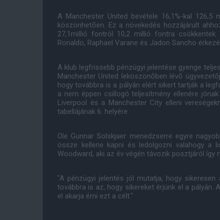
A Manchester United bevétele 16,1%-kal 126,5 m
köszönhetően. Ez a növekedés hozzájárult ahho
27,1millió fontról 10,2 millió fontra csökkente
Ronaldo, Raphael Varane és Jadon Sancho érkezé
A klub legfrissebb pénzügyi jelentése gyenge telj
Manchester United leköszönőben lévő ügyvezető
hogy továbbra is a pályán elért sikert tartják a l
a nem éppen csillogó teljesítmény ellenére jóna
Liverpool és a Manchester City elleni vereség
tabellájának 6. helyére.
Ole Gunnar Solskjaer menedzserre egyre nagyo
össze kellene kapni és ledolgozni valahogy a l
Woodward, aki az év végén távozik posztjáról így n
"A pénzügyi jelentés jól mutatja, hogy sikeresen 
továbbra is az, hogy sikereket érjünk el a pályán
el akarja érni ezt a célt."