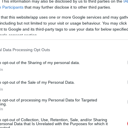
. This information may also be disclosed by us to third parties on the
IA
Participants
that may further disclose it to other third parties.
ube-on is!
droidra
és
iOS-re
!
 that this website/app uses one or more Google services and may gath
including but not limited to your visit or usage behaviour. You may click 
 to Google and its third-party tags to use your data for below specifi
ManUtdFanatics.hu működését!
ogle consent section.
l Data Processing Opt Outs
o opt-out of the Sharing of my personal data.
In
o opt-out of the Sale of my Personal Data.
In
to opt-out of processing my Personal Data for Targeted
ing.
In
o opt-out of Collection, Use, Retention, Sale, and/or Sharing
ersonal Data that Is Unrelated with the Purposes for which it
lected.