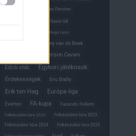
Crystal Palace
Darren Fletcher
David De Gea
David Gill
Dean Henderson
Diego Leon
Diogo Dalot
Donny van de Beek
Edinson Cavani
Ed Woodward
Egykori játékosok
Edzői stáb
Érdekességek
Eric Bailly
Erik ten Hag
Európa-liga
FA-kupa
Everton
Facundo Pellistri
Felkészülési túra 2022
Felkészülési túra 2023
Felkészülési túra 2024
Felkészülési túra 2025
Fred