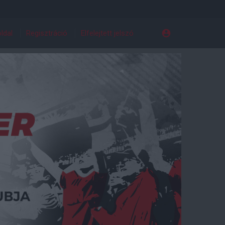
ldal
Regisztráció
Elfelejtett jelszó