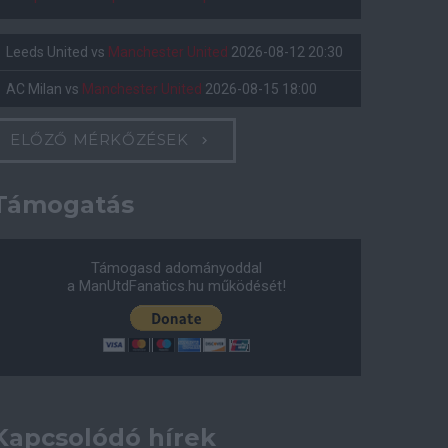
Leeds United
vs
Manchester United
2026-08-12 20:30
AC Milan
vs
Manchester United
2026-08-15 18:00
ELŐZŐ MÉRKŐZÉSEK
Támogatás
Támogasd adományoddal
a ManUtdFanatics.hu működését!
Kapcsolódó hírek