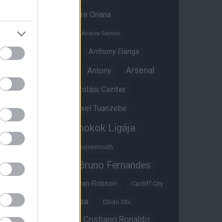
Amad Diallo
Andre Onana
Andreas Pereira
Andrey Santos
Angol válogatott
Anthony Elanga
Anthony Martial
Arsenal
Antony
Átigazolási Center
Aston Villa
Átigazolások
Axel Tuanzebe
Bajnokok Ligája
Ayden Heaven
Benjamin Sesko
Bournemouth
Bruno Fernandes
Brandon Williams
Bryan Mbeumo
Bryan Robson
Cardiff City
Casemiro
Chelsea
Chido Obi
Christian Eriksen
Cristiano Ronaldo