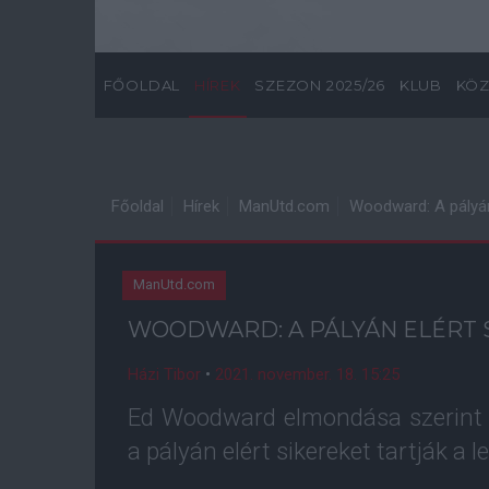
FŐOLDAL
HÍREK
SZEZON 2025/26
KLUB
KÖZ
Főoldal
Hírek
ManUtd.com
Woodward: A pályán 
ManUtd.com
WOODWARD: A PÁLYÁN ELÉRT 
Házi Tibor
•
2021. november. 18. 15:25
Ed Woodward elmondása szerint 
a pályán elért sikereket tartják a