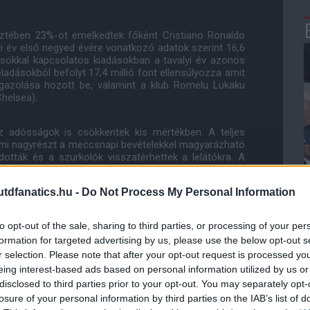
keztében 23%-ot emelkedtek főként Cristiano Ronaldo
 év első negyed évére vonatkozó adatok szerint 16,6
tásokkal kapcsolatos kiadásokban a tavalyi év azonos
adásokból befolyt 17,4 millió font ellensúlyozza amit
igazolása hozott be, valamint a klub Romelu Lukaku
Chelsea).
z adósságok is csökkentek kis mértékben. A teljes
, ami nagyrészt a meccsnapi bevételekkel magyarázható
dották és a szurkolók visszatérhettek a lelátókra. A
evételek 18,1 millió fontot számláltak, az előző év
dfanatics.hu -
Do Not Process My Personal Information
ó fontra emelkedtek. Ez részben Cristiano Ronaldo
to opt-out of the sale, sharing to third parties, or processing of your per
is ebből a negyed évből mindössze 1 hónapot töltött a
formation for targeted advertising by us, please use the below opt-out s
r selection. Please note that after your opt-out request is processed y
eing interest-based ads based on personal information utilized by us or
ió font volt, ami némileg kevesebb, mint az előző évi
disclosed to third parties prior to your opt-out. You may separately opt-
losure of your personal information by third parties on the IAB’s list of