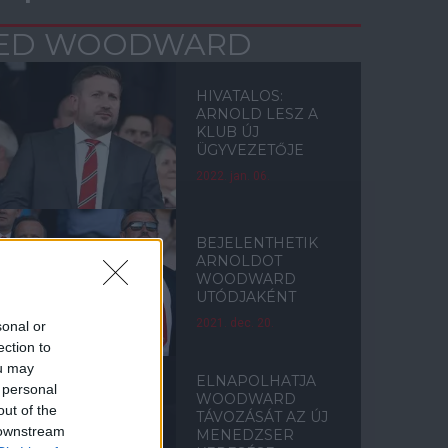
ED WOODWARD
HIVATALOS:
ARNOLD LESZ A
KLUB ÚJ
ÜGYVEZETŐJE
2022. jan. 06.
BEJELENTHETIK
ARNOLDOT
WOODWARD
UTÓDJAKÉNT
2021. dec. 20.
sonal or
ection to
ou may
ELNAPOLHATJA
 personal
WOODWARD
out of the
TÁVOZÁSÁT AZ ÚJ
 downstream
MENEDZSER