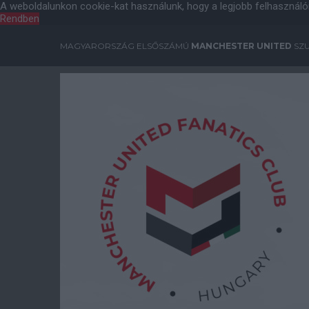
A weboldalunkon cookie-kat használunk, hogy a legjobb felhasználó
Rendben
MAGYARORSZÁG ELSŐSZÁMÚ
MANCHESTER UNITED
SZU