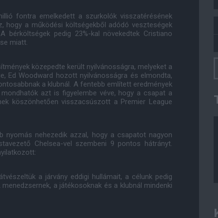
illió fontra emelkedett a szurkolók visszatérésének
z, hogy a működési költségekből adódó veszteségek
k. A bérköltségek pedig 23%-kal növekedtek Cristiano
se miatt.
esítmények közepedte került nyilvánosságra, melyeket a
je, Ed Woodward hozott nyilvánosságra és elmondta,
egfontosabbnak a klubnál. A fentebb említett eredmények
k mondhatók azt is figyelembe véve, hogy a csapat a
eknek köszönhetően visszacsúszott a Premier League
bb nyomás nehezedik azzal, hogy a csapatot nagyon
istavezető Chelsea-vel szembeni 9 pontos hátrányt.
yilatkozott:
átvészeltük a járvány eddigi hullámait, a célunk pedig
. A menedzsernek, a játékosoknak és a klubnál mindenki