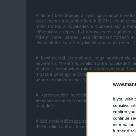
A United bérköltségei a nyári igazolások követ
érkezésének köszönhetően. A 2021/2-es pénzügyi
millió fontos a növekedés a munkavállalói jutta
időszakához képest. Ezt a növekedést a játékos el
főként Daniel James Leed Unitedhez történő el
eladásából is kapott egy kisebb összeget (Inter - 
A bevételekről elmondható, hogy növekedtek, a
bevétel 16,1%-kal 126,5 millió fontra növekedett
miután a koronavírus miatti korlátozásokat felol
mostani pénzügyi időszakban ezek a meccsnapi b
azonos szakában csak 1,7 millió font volt.
www.manut
A kereskedelmi bevételek 7,9%-kal 64,4 milli
If you wish 
érkezésének is köszönhető, bár a portugál klassz
sensitive in
Unitednél.
confirm you
continue se
A klub nettó adóssága szeptember 30-án 439,7 mill
information 
440,6 millió fonthoz képest.
further disc